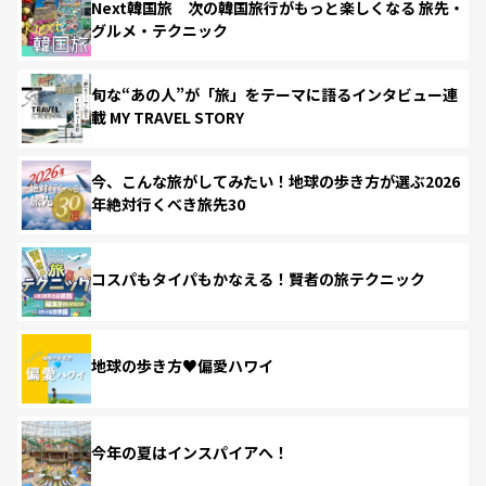
Next韓国旅 次の韓国旅行がもっと楽しくなる 旅先・
グルメ・テクニック
旬な“あの人”が「旅」をテーマに語るインタビュー連
載 MY TRAVEL STORY
今、こんな旅がしてみたい！地球の歩き方が選ぶ2026
年絶対行くべき旅先30
コスパもタイパもかなえる！賢者の旅テクニック
地球の歩き方♥偏愛ハワイ
今年の夏はインスパイアへ！