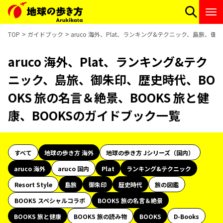
TOP
ガイドブック
aruco 海外、Plat、ランキング&テクニック、島旅、御
aruco 海外、Plat、ランキング&テク
ニック、島旅、御朱印、歴史時代、BO
OKS 旅の名言＆絶景、BOOKS 旅と健
康、BOOKSのガイドブック一覧
すべて
地球の歩き方 海外
地球の歩き方 Jシリーズ（国内）
aruco 海外
aruco 国内
Plat
ランキング&テクニック
Resort Style
島旅
御朱印
歴史時代
旅の図鑑
BOOKS スペシャルコラボ
BOOKS 旅の名言＆絶景
BOOKS 旅と健康
BOOKS 旅の読み物
BOOKS
D-Books