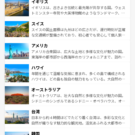
イギリス
いる。シャンパンの発祥地であるランス、プロヴァンスの
顔を持つこの国は、どこを歩いても飽きることがない。ベ
香り高いラベンダー畑など、多彩な楽しみ方が可能だ。さ
ルリンの文化的活気、バイエルン州のアルプスの絶景、そ
イギリスは、古きよき伝統と最先端が共存する国。ウェス
らに、パリ以外の地域にも魅力が溢れており、どの街角に
してライン川沿いのワイン畑といった風景は必見。ビール
トミンスター寺院や大英博物館のようなランドマーク、歴
も豊かな歴史と文化が息づいている。パリ以外の個性あふ
とソーセージを味わいながら地元の人と過ごす楽しい時間
史ある大学都市、美しい丘陵地帯や牧歌的な風景など、エ
れる地方に足を運ぶとそれぞれで全く異なる文化を体験で
スイス
は、お酒好きな人にはぜひ体験してほしい。 なお、新着の
リアごとに異なる魅力がある。また、優雅なアフタヌーン
きるだろう。 なお、新着のフランス情報は
コンテンツ一覧
ドイツ情報は
コンテンツ一覧
を参照してほしい。
ティー、ビール好きにはたまらない英国パブ、サッカー観
スイスの国土面積は九州ほどの広さだが、運行時刻が正確
を参照してほしい。
戦など、本場だからこそできる体験も豊富。イギリスを旅
な交通網が整備されており、初心者でも安心して個人旅行
して楽しみつくそう。 なお、新着のイギリス情報は
コンテ
を楽しめる。日本同様に時刻表どおりの旅が可能だ。中世
アメリカ
ンツ一覧
を参照してほしい。
の建物がそのまま残る町や、スイスならではのユニークな
博物館もあり、アルプス観光だけでなく町歩きも満喫する
アメリカ合衆国は、広大な土地と多様な文化が魅力の国。
ことができる。国民の所得が高いため物価も高いが、旅行
東海岸の都市部から西海岸のカリフォルニアまで、訪れる
者向けの交通パス提供のサービスもあり、うまく活用すれ
場所ごとに異なる風景と体験が待っている。ニューヨーク
ハワイ
ば市内交通費無料で観光を楽しむこともできる。 なお、新
のような巨大都市は、観光、ショッピング、エンターテイ
着のスイス情報は
コンテンツ一覧
を参照してほしい。
ンメントが詰まった刺激的なスポットだ。一方、アメリカ
年間を通じて温暖な気候に恵まれ、多くの島で構成される
西部には大自然が広がり、グランドキャニオンやイエロー
ハワイは、どの島も独自の魅力をもっている。大自然の神
ストーン国立公園といった絶景が堪能できる。さらに、南
秘を感じたいなら、火山が生み出した壮大な景観を誇るハ
オーストラリア
部のニューオーリンズでは、音楽と美食が融合した独特の
ワイ島は見逃せない。また、定番の観光地といえばオアフ
文化が魅力。旅行者はアメリカの各地域で異なる魅力を楽
島だが、静かな自然を求めるならマウイ島やカウアイ島が
オーストラリアは、壮大な自然と多様な文化が魅力の国。
しみながら、その多様性と豊かな歴史を感じることができ
おすすめ。エメラルドグリーンに輝く海をはじめ、豊かな
シドニーのシンボルであるシドニー・オペラハウス、オー
るだろう。車でのロードトリップや列車の旅も、アメリカ
文化や歴史が息づいている。「アロハスピリット」と呼ば
ストラリア東海岸北部に広がる大サンゴ礁地帯グレートバ
ならではの贅沢な旅のスタイルだ。 なお、新着のアメリカ
台湾
れるおもてなしの心で訪れる人々を迎えてくれるハワイの
リアリーフや大陸中央部にそびえるウルル（エアーズロッ
情報は
コンテンツ一覧
を参照してほしい。
人々、おいしいローカルフードやハワイアンミュージッ
ク）、タスマニアの美しい原生林やケアンズの熱帯雨林な
日本から約４時間ほどでたどり着く台湾は、多彩な文化と
ク、伝統的なフラダンスなど、すべてがハワイの魅力を彩
ど、見どころがたくさん。また、カフェやワイン、オージ
自然が織りなす魅力的な観光地。活気あふれる大都市の台
っている。訪れるたびに新しい発見と感動が待っているハ
ービーフなどの食文化も豊かで、美味しいものであふれて
北やノスタルジックな町並みが人気な九份（ジォウフェ
ワイを、存分に味わってほしい。 なお、新着のハワイ情報
韓国
いる。アクティビティも充実しており、サーフィンやダイ
ン）、静ひつな山岳地帯である台湾東部など、都市の喧騒