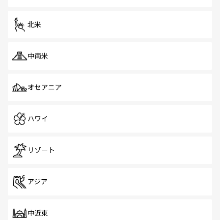
だ。訪れる人を飽きさせないシンガポールで、多様な魅力
を体感しよう。 なお、新着のシンガポール情報は
コンテン
ツ一覧
を参照してほしい。
北米
中南米
オセアニア
ハワイ
リゾート
アジア
中近東