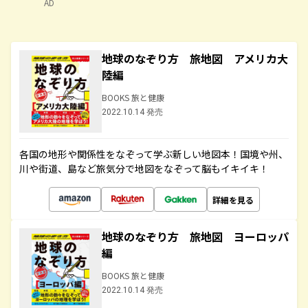
AD
地球のなぞり方 旅地図 アメリカ大
陸編
BOOKS 旅と健康
2022.10.14 発売
各国の地形や関係性をなぞって学ぶ新しい地図本！国境や州、
川や街道、島など旅気分で地図をなぞって脳もイキイキ！
詳細を見る
地球のなぞり方 旅地図 ヨーロッパ
編
BOOKS 旅と健康
2022.10.14 発売