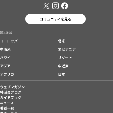
コミュニティを見る
国と地域
ヨーロッパ
北米
中南米
オセアニア
ハワイ
リゾート
アジア
中近東
アフリカ
日本
ウェブマガジン
特派員ブログ
ガイドブック
ニュース
著者一覧