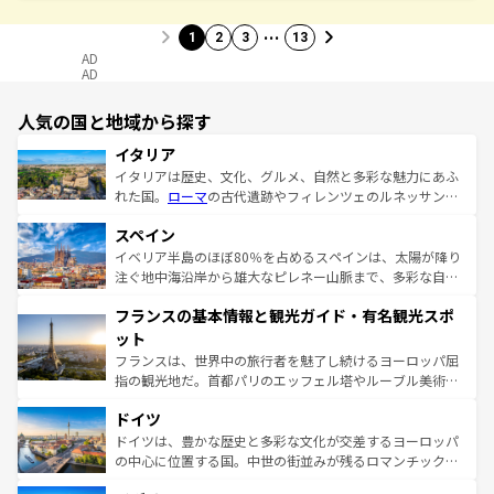
…
1
2
3
13
AD
AD
人気の国と地域から探す
イタリア
イタリアは歴史、文化、グルメ、自然と多彩な魅力にあふ
れた国。
ローマ
の古代遺跡やフィレンツェのルネッサンス
美術、ヴェネツィアの運河など、歴史あるスポットはもち
スペイン
ろん、トスカーナの美しい田園風景やアマルフィ海岸の絶
景など、自然景観も見逃せない。観光の合間には、本場の
イベリア半島のほぼ80％を占めるスペインは、太陽が降り
ピザやパスタなど、絶品のイタリア料理を堪能することも
注ぐ地中海沿岸から雄大なピレネー山脈まで、多彩な自然
できる。朝目覚めてから夜眠るまで、すべての瞬間を楽し
と文化が詰まったヨーロッパ屈指の旅行先だ。多様な地域
フランスの基本情報と観光ガイド・有名観光スポ
ませてくれるイタリアで、忘れられない旅をしてみよう！
文化が根付くこの国では、情熱的なフラメンコ、熱気あふ
なお、新着のイタリア情報は
コンテンツ一覧
を参照してほ
れる闘牛、そして美味しいタパスが生活の一部となってい
ット
しい。
る。首都マドリードの洗練された雰囲気や、バルセロナの
フランスは、世界中の旅行者を魅了し続けるヨーロッパ屈
アートに溢れた街角から、地方では古代ローマ遺跡や中世
指の観光地だ。首都パリのエッフェル塔やルーブル美術館
の城塞都市、穏やかなビーチリゾートまで多彩な表情を見
といった象徴的なスポットから、田舎町の古風な美しさま
せる。地方によって風土や気候が異なるスペインはその個
ドイツ
で、幅広い魅力が詰まっている。華麗な宮殿、歴史的な大
性で訪れる人を魅了する。 なお、新着のスペイン情報は
コ
聖堂、美しいビーチ、そして豊かな自然が、訪れる者を心
ドイツは、豊かな歴史と多彩な文化が交差するヨーロッパ
ンテンツ一覧
を参照してほしい。
から魅了する。また、フランスは美食の国としても知ら
の中心に位置する国。中世の街並みが残るロマンチック街
れ、フランス料理はユネスコ無形文化遺産にも登録されて
道から、未来を先取りするようなモダンな都市まで多様な