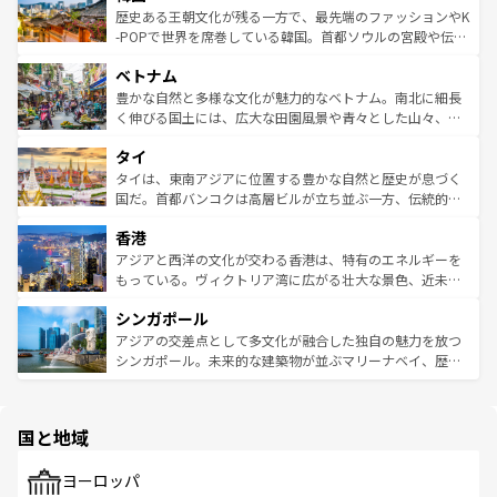
は
コンテンツ一覧
を参照してほしい。
ビング、ハイキングなど、アウトドア好きにはたまらな
と山間の静けさが共存しており、訪れる人に新しい発見と
歴史ある王朝文化が残る一方で、最先端のファッションやK
い。オーストラリアの多彩な魅力を存分に味わいつくそ
驚きをもたらしてくれる。また、奥深い台湾の食文化も魅
-POPで世界を席巻している韓国。首都ソウルの宮殿や伝統
う。 なお、新着のオーストラリア情報は
コンテンツ一覧
を
力で、夜市などの屋台グルメから高級料理、ヘルシーで美
家屋が並ぶエリアでは韓国の歴史と文化に浸ることがで
参照してほしい。
ベトナム
容にもいいと評判のスイーツなど、バラエティ豊かな料理
き、地方に足を延ばせば四季折々の自然美を楽しむことが
が味わえる。 なお、新着の台湾情報は
コンテンツ一覧
を参
できる。そして、キムチや焼肉、絶品のストリートフード
豊かな自然と多様な文化が魅力的なベトナム。南北に細長
照してほしい。
まで、さまざまな韓国料理が待っている。夜には、韓国な
く伸びる国土には、広大な田園風景や青々とした山々、世
らではのナイトライフも堪能できる。あたたかいホスピタ
界遺産に登録された壮大な自然景観が点在し、都市部では
タイ
リティに包まれながら、韓国の多彩な魅力を心ゆくまで味
急速な発展と共に伝統が息づく。ハノイの古い町並みやホ
わってみてほしい。 なお、新着の韓国情報は
コンテンツ一
ーチミン市のフランス統治時代の建物も、独特の雰囲気を
タイは、東南アジアに位置する豊かな自然と歴史が息づく
覧
を参照してほしい。
醸し出している。また、バラエティの豊かさとおいしさで
国だ。首都バンコクは高層ビルが立ち並ぶ一方、伝統的な
世界中の食通を魅了してやまないベトナム料理も魅力のひ
寺院や市場がいたるところに点在し、古きよき文化と現代
香港
とつ。フォーやバインミー、ベトナムコーヒーなどは、ぜ
の活気が交差している。北部ではチェンマイなどの山岳地
ひ現地で味わいたい。どの地域を訪れてもあたたかい人々
帯で自然と触れ合い、南部ではプーケットやクラビの美し
アジアと西洋の文化が交わる香港は、特有のエネルギーを
が旅行者を迎えてくれるので、きっと忘れられない旅にな
いビーチでリゾート気分を楽しむことができる。タイ料理
もっている。ヴィクトリア湾に広がる壮大な景色、近未来
るはずだ。 なお、新着のベトナム情報は
コンテンツ一覧
を
は世界的に有名で、屋台から高級レストランまで味覚を刺
的なアートスポット、そして歴史と現代が融合した町並
参照してほしい。
シンガポール
激する。気候は一年中温暖で、どの季節にも異なる楽しみ
み、どこを訪れても感動するはず。観光スポットが密集し
が待っている。親しみやすいタイの人々、仏教を中心とし
ており、効率よく見どころを回れるのも魅力。息をのむよ
アジアの交差点として多文化が融合した独自の魅力を放つ
た文化、そして多様な観光資源が、訪れる旅人を魅了し続
うな絶景から文化的な体験まで、香港を存分に楽しみ尽く
シンガポール。未来的な建築物が並ぶマリーナベイ、歴史
ける。 なお、新着のタイ情報は
コンテンツ一覧
を参照して
そう。 なお、新着の香港情報は
コンテンツ一覧
を参照して
と伝統を感じられるエスニックタウン、多数の緑豊かな公
ほしい。
ほしい。
園や自然保護区など、自然が調和した近代的な景観と文化
の多様性あふれるカラフルな町は、どこを歩いても新しい
国と地域
発見がある。さらに、治安のよさや充実した公共交通機関
も、旅行者にとっては魅力的なポイント。グルメも豊富
で、ホーカーズは地元の風情を楽しめる外せないスポット
ヨーロッパ