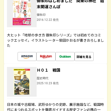
御朱印はじめました 関東の神社 週
末開運さんぽ
御朱印
2016.12.22 発売
大ヒット「地球の歩き方 御朱印シリーズ」では初めてのコミ
ックエッセイ。イラストレーター柴田かおるが書きおろしまし
た
詳細を見る
Ｈ０１ 戦国
歴史時代
2025.10.23 発売
日本の城や古戦場、武将ゆかりの史跡、展示施設など、戦国時
代にまつわるスポットを徹底ガイドする歴史ファン必携の一