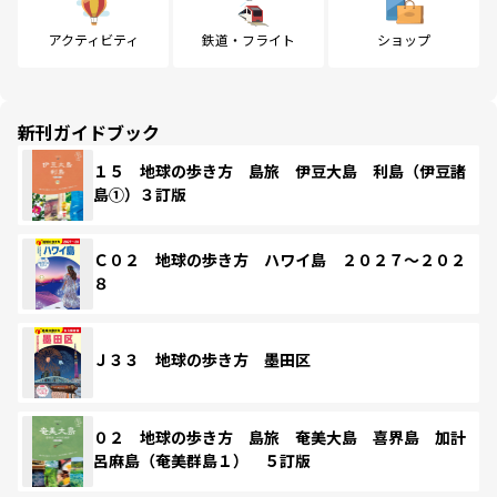
アクティビティ
鉄道・フライト
ショップ
新刊ガイドブック
１５ 地球の歩き方 島旅 伊豆大島 利島（伊豆諸
島①）３訂版
Ｃ０２ 地球の歩き方 ハワイ島 ２０２７～２０２
８
Ｊ３３ 地球の歩き方 墨田区
０２ 地球の歩き方 島旅 奄美大島 喜界島 加計
呂麻島（奄美群島１） ５訂版