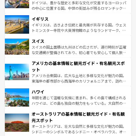
ンテンツ一覧
を参照してほしい。
から魅了する。また、フランスは美食の国としても知ら
ドイツは、豊かな歴史と多彩な文化が交差するヨーロッパ
れ、フランス料理はユネスコ無形文化遺産にも登録されて
の中心に位置する国。中世の街並みが残るロマンチック街
いる。シャンパンの発祥地であるランス、プロヴァンスの
道から、未来を先取りするようなモダンな都市まで多様な
香り高いラベンダー畑など、多彩な楽しみ方が可能だ。さ
イギリス
顔を持つこの国は、どこを歩いても飽きることがない。ベ
らに、パリ以外の地域にも魅力が溢れており、どの街角に
ルリンの文化的活気、バイエルン州のアルプスの絶景、そ
イギリスは、古きよき伝統と最先端が共存する国。ウェス
も豊かな歴史と文化が息づいている。パリ以外の個性あふ
してライン川沿いのワイン畑といった風景は必見。ビール
トミンスター寺院や大英博物館のようなランドマーク、歴
れる地方に足を運ぶとそれぞれで全く異なる文化を体験で
とソーセージを味わいながら地元の人と過ごす楽しい時間
史ある大学都市、美しい丘陵地帯や牧歌的な風景など、エ
きるだろう。 なお、新着のフランス情報は
コンテンツ一覧
スイス
は、お酒好きな人にはぜひ体験してほしい。 なお、新着の
リアごとに異なる魅力がある。また、優雅なアフタヌーン
を参照してほしい。
ドイツ情報は
コンテンツ一覧
を参照してほしい。
ティー、ビール好きにはたまらない英国パブ、サッカー観
スイスの国土面積は九州ほどの広さだが、運行時刻が正確
戦など、本場だからこそできる体験も豊富。イギリスを旅
な交通網が整備されており、初心者でも安心して個人旅行
して楽しみつくそう。 なお、新着のイギリス情報は
コンテ
を楽しめる。日本同様に時刻表どおりの旅が可能だ。中世
アメリカの基本情報と観光ガイド・有名観光スポ
ンツ一覧
を参照してほしい。
の建物がそのまま残る町や、スイスならではのユニークな
博物館もあり、アルプス観光だけでなく町歩きも満喫する
ット
ことができる。国民の所得が高いため物価も高いが、旅行
アメリカ合衆国は、広大な土地と多様な文化が魅力の国。
者向けの交通パス提供のサービスもあり、うまく活用すれ
東海岸の都市部から西海岸のカリフォルニアまで、訪れる
ば市内交通費無料で観光を楽しむこともできる。 なお、新
場所ごとに異なる風景と体験が待っている。ニューヨーク
着のスイス情報は
コンテンツ一覧
を参照してほしい。
ハワイ
のような巨大都市は、観光、ショッピング、エンターテイ
ンメントが詰まった刺激的なスポットだ。一方、アメリカ
年間を通じて温暖な気候に恵まれ、多くの島で構成される
西部には大自然が広がり、グランドキャニオンやイエロー
ハワイは、どの島も独自の魅力をもっている。大自然の神
ストーン国立公園といった絶景が堪能できる。さらに、南
秘を感じたいなら、火山が生み出した壮大な景観を誇るハ
オーストラリアの基本情報と観光ガイド・有名観
部のニューオーリンズでは、音楽と美食が融合した独特の
ワイ島は見逃せない。また、定番の観光地といえばオアフ
文化が魅力。旅行者はアメリカの各地域で異なる魅力を楽
島だが、静かな自然を求めるならマウイ島やカウアイ島が
光スポット
しみながら、その多様性と豊かな歴史を感じることができ
おすすめ。エメラルドグリーンに輝く海をはじめ、豊かな
オーストラリアは、壮大な自然と多様な文化が魅力の国。
るだろう。車でのロードトリップや列車の旅も、アメリカ
文化や歴史が息づいている。「アロハスピリット」と呼ば
シドニーのシンボルであるシドニー・オペラハウス、オー
ならではの贅沢な旅のスタイルだ。 なお、新着のアメリカ
れるおもてなしの心で訪れる人々を迎えてくれるハワイの