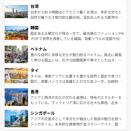
ストラリア東海岸北部に広がる大サンゴ礁地帯グレートバ
情報は
コンテンツ一覧
を参照してほしい。
人々、おいしいローカルフードやハワイアンミュージッ
台湾
リアリーフや大陸中央部にそびえるウルル（エアーズロッ
ク、伝統的なフラダンスなど、すべてがハワイの魅力を彩
ク）、タスマニアの美しい原生林やケアンズの熱帯雨林な
日本から約４時間ほどでたどり着く台湾は、多彩な文化と
っている。訪れるたびに新しい発見と感動が待っているハ
ど、見どころがたくさん。また、カフェやワイン、オージ
自然が織りなす魅力的な観光地。活気あふれる大都市の台
ワイを、存分に味わってほしい。 なお、新着のハワイ情報
ービーフなどの食文化も豊かで、美味しいものであふれて
北やノスタルジックな町並みが人気な九份（ジォウフェ
は
コンテンツ一覧
を参照してほしい。
韓国
いる。アクティビティも充実しており、サーフィンやダイ
ン）、静ひつな山岳地帯である台湾東部など、都市の喧騒
ビング、ハイキングなど、アウトドア好きにはたまらな
と山間の静けさが共存しており、訪れる人に新しい発見と
歴史ある王朝文化が残る一方で、最先端のファッションやK
い。オーストラリアの多彩な魅力を存分に味わいつくそ
驚きをもたらしてくれる。また、奥深い台湾の食文化も魅
-POPで世界を席巻している韓国。首都ソウルの宮殿や伝統
う。 なお、新着のオーストラリア情報は
コンテンツ一覧
を
力で、夜市などの屋台グルメから高級料理、ヘルシーで美
家屋が並ぶエリアでは韓国の歴史と文化に浸ることがで
参照してほしい。
ベトナム
容にもいいと評判のスイーツなど、バラエティ豊かな料理
き、地方に足を延ばせば四季折々の自然美を楽しむことが
が味わえる。 なお、新着の台湾情報は
コンテンツ一覧
を参
できる。そして、キムチや焼肉、絶品のストリートフード
豊かな自然と多様な文化が魅力的なベトナム。南北に細長
照してほしい。
まで、さまざまな韓国料理が待っている。夜には、韓国な
く伸びる国土には、広大な田園風景や青々とした山々、世
らではのナイトライフも堪能できる。あたたかいホスピタ
界遺産に登録された壮大な自然景観が点在し、都市部では
タイ
リティに包まれながら、韓国の多彩な魅力を心ゆくまで味
急速な発展と共に伝統が息づく。ハノイの古い町並みやホ
わってみてほしい。 なお、新着の韓国情報は
コンテンツ一
ーチミン市のフランス統治時代の建物も、独特の雰囲気を
タイは、東南アジアに位置する豊かな自然と歴史が息づく
覧
を参照してほしい。
醸し出している。また、バラエティの豊かさとおいしさで
国だ。首都バンコクは高層ビルが立ち並ぶ一方、伝統的な
世界中の食通を魅了してやまないベトナム料理も魅力のひ
寺院や市場がいたるところに点在し、古きよき文化と現代
香港
とつ。フォーやバインミー、ベトナムコーヒーなどは、ぜ
の活気が交差している。北部ではチェンマイなどの山岳地
ひ現地で味わいたい。どの地域を訪れてもあたたかい人々
帯で自然と触れ合い、南部ではプーケットやクラビの美し
アジアと西洋の文化が交わる香港は、特有のエネルギーを
が旅行者を迎えてくれるので、きっと忘れられない旅にな
いビーチでリゾート気分を楽しむことができる。タイ料理
もっている。ヴィクトリア湾に広がる壮大な景色、近未来
るはずだ。 なお、新着のベトナム情報は
コンテンツ一覧
を
は世界的に有名で、屋台から高級レストランまで味覚を刺
的なアートスポット、そして歴史と現代が融合した町並
参照してほしい。
シンガポール
激する。気候は一年中温暖で、どの季節にも異なる楽しみ
み、どこを訪れても感動するはず。観光スポットが密集し
が待っている。親しみやすいタイの人々、仏教を中心とし
ており、効率よく見どころを回れるのも魅力。息をのむよ
アジアの交差点として多文化が融合した独自の魅力を放つ
た文化、そして多様な観光資源が、訪れる旅人を魅了し続
うな絶景から文化的な体験まで、香港を存分に楽しみ尽く
シンガポール。未来的な建築物が並ぶマリーナベイ、歴史
ける。 なお、新着のタイ情報は
コンテンツ一覧
を参照して
そう。 なお、新着の香港情報は
コンテンツ一覧
を参照して
と伝統を感じられるエスニックタウン、多数の緑豊かな公