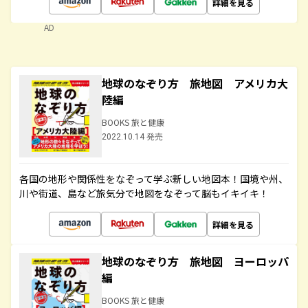
詳細を見る
AD
地球のなぞり方 旅地図 アメリカ大
陸編
BOOKS 旅と健康
2022.10.14 発売
各国の地形や関係性をなぞって学ぶ新しい地図本！国境や州、
川や街道、島など旅気分で地図をなぞって脳もイキイキ！
詳細を見る
地球のなぞり方 旅地図 ヨーロッパ
編
BOOKS 旅と健康