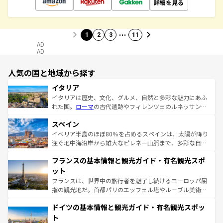
詳細を見る
…
1
2
3
11
AD
AD
人気の国と地域から探す
イタリア
イタリアは歴史、文化、グルメ、自然と多彩な魅力にあふ
れた国。
ローマ
の古代遺跡やフィレンツェのルネッサンス
美術、ヴェネツィアの運河など、歴史あるスポットはもち
スペイン
ろん、トスカーナの美しい田園風景やアマルフィ海岸の絶
景など、自然景観も見逃せない。観光の合間には、本場の
イベリア半島のほぼ80％を占めるスペインは、太陽が降り
ピザやパスタなど、絶品のイタリア料理を堪能することも
注ぐ地中海沿岸から雄大なピレネー山脈まで、多彩な自然
できる。朝目覚めてから夜眠るまで、すべての瞬間を楽し
と文化が詰まったヨーロッパ屈指の旅行先だ。多様な地域
フランスの基本情報と観光ガイド・有名観光スポ
ませてくれるイタリアで、忘れられない旅をしてみよう！
文化が根付くこの国では、情熱的なフラメンコ、熱気あふ
なお、新着のイタリア情報は
コンテンツ一覧
を参照してほ
れる闘牛、そして美味しいタパスが生活の一部となってい
ット
しい。
る。首都マドリードの洗練された雰囲気や、バルセロナの
フランスは、世界中の旅行者を魅了し続けるヨーロッパ屈
アートに溢れた街角から、地方では古代ローマ遺跡や中世
指の観光地だ。首都パリのエッフェル塔やルーブル美術館
の城塞都市、穏やかなビーチリゾートまで多彩な表情を見
といった象徴的なスポットから、田舎町の古風な美しさま
せる。地方によって風土や気候が異なるスペインはその個
ドイツの基本情報と観光ガイド・有名観光スポッ
で、幅広い魅力が詰まっている。華麗な宮殿、歴史的な大
性で訪れる人を魅了する。 なお、新着のスペイン情報は
コ
聖堂、美しいビーチ、そして豊かな自然が、訪れる者を心
ト