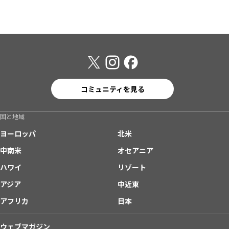
コミュニティを見る
国と地域
ヨーロッパ
北米
中南米
オセアニア
ハワイ
リゾート
アジア
中近東
アフリカ
日本
ウェブマガジン