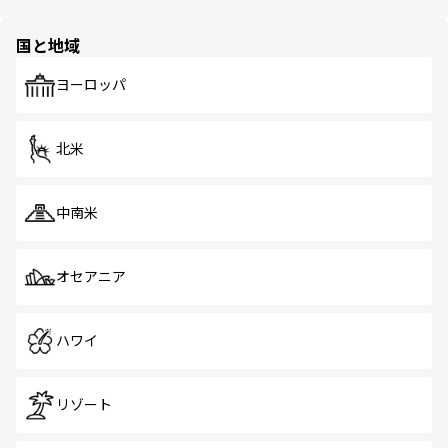
ほしい。
ほしい。
園や自然保護区など、自然が調和した近代的な景観と文化
の多様性あふれるカラフルな町は、どこを歩いても新しい
国と地域
発見がある。さらに、治安のよさや充実した公共交通機関
も、旅行者にとっては魅力的なポイント。グルメも豊富
で、ホーカーズは地元の風情を楽しめる外せないスポット
ヨーロッパ
だ。訪れる人を飽きさせないシンガポールで、多様な魅力
を体感しよう。 なお、新着のシンガポール情報は
コンテン
ツ一覧
を参照してほしい。
北米
中南米
オセアニア
ハワイ
リゾート