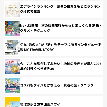
エアラインランキング 読者の投票をもとにランキン
グ形式で発表
Next韓国旅 次の韓国旅行がもっと楽しくなる 旅先・
グルメ・テクニック
旬な“あの人”が「旅」をテーマに語るインタビュー連
載 MY TRAVEL STORY
今、こんな旅がしてみたい！地球の歩き方が選ぶ2026
年絶対行くべき旅先30
コスパもタイパもかなえる！賢者の旅テクニック
地球の歩き方♥偏愛ハワイ