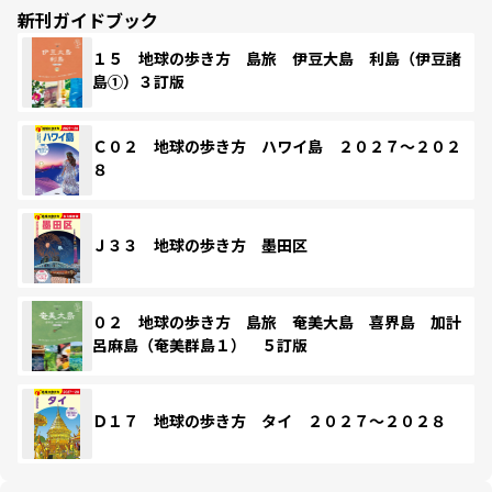
新刊ガイドブック
１５ 地球の歩き方 島旅 伊豆大島 利島（伊豆諸
島①）３訂版
Ｃ０２ 地球の歩き方 ハワイ島 ２０２７～２０２
８
Ｊ３３ 地球の歩き方 墨田区
０２ 地球の歩き方 島旅 奄美大島 喜界島 加計
呂麻島（奄美群島１） ５訂版
Ｄ１７ 地球の歩き方 タイ ２０２７～２０２８