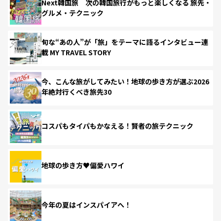
Next韓国旅 次の韓国旅行がもっと楽しくなる 旅先・
グルメ・テクニック
旬な“あの人”が「旅」をテーマに語るインタビュー連
載 MY TRAVEL STORY
今、こんな旅がしてみたい！地球の歩き方が選ぶ2026
年絶対行くべき旅先30
コスパもタイパもかなえる！賢者の旅テクニック
地球の歩き方♥偏愛ハワイ
今年の夏はインスパイアへ！