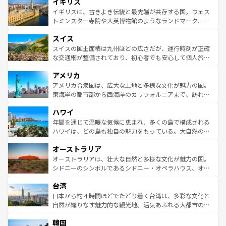
イギリス
いる。シャンパンの発祥地であるランス、プロヴァンスの
顔を持つこの国は、どこを歩いても飽きることがない。ベ
香り高いラベンダー畑など、多彩な楽しみ方が可能だ。さ
ルリンの文化的活気、バイエルン州のアルプスの絶景、そ
イギリスは、古きよき伝統と最先端が共存する国。ウェス
らに、パリ以外の地域にも魅力が溢れており、どの街角に
してライン川沿いのワイン畑といった風景は必見。ビール
トミンスター寺院や大英博物館のようなランドマーク、歴
も豊かな歴史と文化が息づいている。パリ以外の個性あふ
とソーセージを味わいながら地元の人と過ごす楽しい時間
史ある大学都市、美しい丘陵地帯や牧歌的な風景など、エ
れる地方に足を運ぶとそれぞれで全く異なる文化を体験で
スイス
は、お酒好きな人にはぜひ体験してほしい。 なお、新着の
リアごとに異なる魅力がある。また、優雅なアフタヌーン
きるだろう。 なお、新着のフランス情報は
コンテンツ一覧
ドイツ情報は
コンテンツ一覧
を参照してほしい。
ティー、ビール好きにはたまらない英国パブ、サッカー観
スイスの国土面積は九州ほどの広さだが、運行時刻が正確
を参照してほしい。
戦など、本場だからこそできる体験も豊富。イギリスを旅
な交通網が整備されており、初心者でも安心して個人旅行
して楽しみつくそう。 なお、新着のイギリス情報は
コンテ
を楽しめる。日本同様に時刻表どおりの旅が可能だ。中世
アメリカ
ンツ一覧
を参照してほしい。
の建物がそのまま残る町や、スイスならではのユニークな
博物館もあり、アルプス観光だけでなく町歩きも満喫する
アメリカ合衆国は、広大な土地と多様な文化が魅力の国。
ことができる。国民の所得が高いため物価も高いが、旅行
東海岸の都市部から西海岸のカリフォルニアまで、訪れる
者向けの交通パス提供のサービスもあり、うまく活用すれ
場所ごとに異なる風景と体験が待っている。ニューヨーク
ハワイ
ば市内交通費無料で観光を楽しむこともできる。 なお、新
のような巨大都市は、観光、ショッピング、エンターテイ
着のスイス情報は
コンテンツ一覧
を参照してほしい。
ンメントが詰まった刺激的なスポットだ。一方、アメリカ
年間を通じて温暖な気候に恵まれ、多くの島で構成される
西部には大自然が広がり、グランドキャニオンやイエロー
ハワイは、どの島も独自の魅力をもっている。大自然の神
ストーン国立公園といった絶景が堪能できる。さらに、南
秘を感じたいなら、火山が生み出した壮大な景観を誇るハ
オーストラリア
部のニューオーリンズでは、音楽と美食が融合した独特の
ワイ島は見逃せない。また、定番の観光地といえばオアフ
文化が魅力。旅行者はアメリカの各地域で異なる魅力を楽
島だが、静かな自然を求めるならマウイ島やカウアイ島が
オーストラリアは、壮大な自然と多様な文化が魅力の国。
しみながら、その多様性と豊かな歴史を感じることができ
おすすめ。エメラルドグリーンに輝く海をはじめ、豊かな
シドニーのシンボルであるシドニー・オペラハウス、オー
るだろう。車でのロードトリップや列車の旅も、アメリカ
文化や歴史が息づいている。「アロハスピリット」と呼ば
ストラリア東海岸北部に広がる大サンゴ礁地帯グレートバ
ならではの贅沢な旅のスタイルだ。 なお、新着のアメリカ
台湾
れるおもてなしの心で訪れる人々を迎えてくれるハワイの
リアリーフや大陸中央部にそびえるウルル（エアーズロッ
情報は
コンテンツ一覧
を参照してほしい。
人々、おいしいローカルフードやハワイアンミュージッ
ク）、タスマニアの美しい原生林やケアンズの熱帯雨林な
日本から約４時間ほどでたどり着く台湾は、多彩な文化と
ク、伝統的なフラダンスなど、すべてがハワイの魅力を彩
ど、見どころがたくさん。また、カフェやワイン、オージ
自然が織りなす魅力的な観光地。活気あふれる大都市の台
っている。訪れるたびに新しい発見と感動が待っているハ
ービーフなどの食文化も豊かで、美味しいものであふれて
北やノスタルジックな町並みが人気な九份（ジォウフェ
ワイを、存分に味わってほしい。 なお、新着のハワイ情報
韓国
いる。アクティビティも充実しており、サーフィンやダイ
ン）、静ひつな山岳地帯である台湾東部など、都市の喧騒