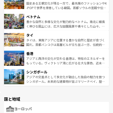
は
コンテンツ一覧
を参照してほしい。
ビング、ハイキングなど、アウトドア好きにはたまらな
と山間の静けさが共存しており、訪れる人に新しい発見と
歴史ある王朝文化が残る一方で、最先端のファッションやK
い。オーストラリアの多彩な魅力を存分に味わいつくそ
驚きをもたらしてくれる。また、奥深い台湾の食文化も魅
-POPで世界を席巻している韓国。首都ソウルの宮殿や伝統
う。 なお、新着のオーストラリア情報は
コンテンツ一覧
を
力で、夜市などの屋台グルメから高級料理、ヘルシーで美
家屋が並ぶエリアでは韓国の歴史と文化に浸ることがで
参照してほしい。
ベトナム
容にもいいと評判のスイーツなど、バラエティ豊かな料理
き、地方に足を延ばせば四季折々の自然美を楽しむことが
が味わえる。 なお、新着の台湾情報は
コンテンツ一覧
を参
できる。そして、キムチや焼肉、絶品のストリートフード
豊かな自然と多様な文化が魅力的なベトナム。南北に細長
照してほしい。
まで、さまざまな韓国料理が待っている。夜には、韓国な
く伸びる国土には、広大な田園風景や青々とした山々、世
らではのナイトライフも堪能できる。あたたかいホスピタ
界遺産に登録された壮大な自然景観が点在し、都市部では
タイ
リティに包まれながら、韓国の多彩な魅力を心ゆくまで味
急速な発展と共に伝統が息づく。ハノイの古い町並みやホ
わってみてほしい。 なお、新着の韓国情報は
コンテンツ一
ーチミン市のフランス統治時代の建物も、独特の雰囲気を
タイは、東南アジアに位置する豊かな自然と歴史が息づく
覧
を参照してほしい。
醸し出している。また、バラエティの豊かさとおいしさで
国だ。首都バンコクは高層ビルが立ち並ぶ一方、伝統的な
世界中の食通を魅了してやまないベトナム料理も魅力のひ
寺院や市場がいたるところに点在し、古きよき文化と現代
香港
とつ。フォーやバインミー、ベトナムコーヒーなどは、ぜ
の活気が交差している。北部ではチェンマイなどの山岳地
ひ現地で味わいたい。どの地域を訪れてもあたたかい人々
帯で自然と触れ合い、南部ではプーケットやクラビの美し
アジアと西洋の文化が交わる香港は、特有のエネルギーを
が旅行者を迎えてくれるので、きっと忘れられない旅にな
いビーチでリゾート気分を楽しむことができる。タイ料理
もっている。ヴィクトリア湾に広がる壮大な景色、近未来
るはずだ。 なお、新着のベトナム情報は
コンテンツ一覧
を
は世界的に有名で、屋台から高級レストランまで味覚を刺
的なアートスポット、そして歴史と現代が融合した町並
参照してほしい。
シンガポール
激する。気候は一年中温暖で、どの季節にも異なる楽しみ
み、どこを訪れても感動するはず。観光スポットが密集し
が待っている。親しみやすいタイの人々、仏教を中心とし
ており、効率よく見どころを回れるのも魅力。息をのむよ
アジアの交差点として多文化が融合した独自の魅力を放つ
た文化、そして多様な観光資源が、訪れる旅人を魅了し続
うな絶景から文化的な体験まで、香港を存分に楽しみ尽く
シンガポール。未来的な建築物が並ぶマリーナベイ、歴史
ける。 なお、新着のタイ情報は
コンテンツ一覧
を参照して
そう。 なお、新着の香港情報は
コンテンツ一覧
を参照して
と伝統を感じられるエスニックタウン、多数の緑豊かな公
ほしい。
ほしい。
園や自然保護区など、自然が調和した近代的な景観と文化
の多様性あふれるカラフルな町は、どこを歩いても新しい
国と地域
発見がある。さらに、治安のよさや充実した公共交通機関
も、旅行者にとっては魅力的なポイント。グルメも豊富
で、ホーカーズは地元の風情を楽しめる外せないスポット
ヨーロッパ