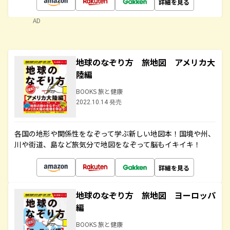
詳細を見る
AD
地球のなぞり方 旅地図 アメリカ大
陸編
BOOKS 旅と健康
2022.10.14 発売
各国の地形や関係性をなぞって学ぶ新しい地図本！国境や州、
川や街道、島など旅気分で地図をなぞって脳もイキイキ！
詳細を見る
地球のなぞり方 旅地図 ヨーロッパ
編
BOOKS 旅と健康