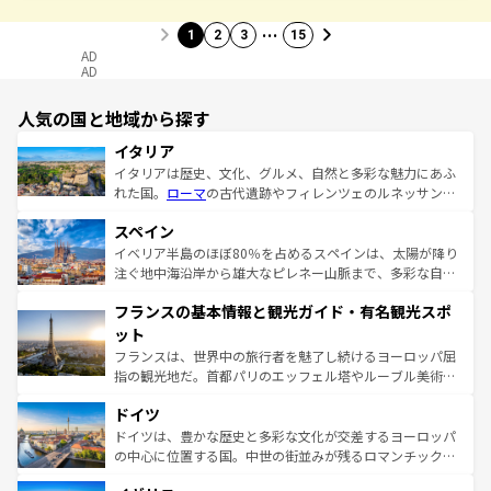
…
1
2
3
15
AD
AD
人気の国と地域から探す
イタリア
イタリアは歴史、文化、グルメ、自然と多彩な魅力にあふ
れた国。
ローマ
の古代遺跡やフィレンツェのルネッサンス
美術、ヴェネツィアの運河など、歴史あるスポットはもち
スペイン
ろん、トスカーナの美しい田園風景やアマルフィ海岸の絶
景など、自然景観も見逃せない。観光の合間には、本場の
イベリア半島のほぼ80％を占めるスペインは、太陽が降り
ピザやパスタなど、絶品のイタリア料理を堪能することも
注ぐ地中海沿岸から雄大なピレネー山脈まで、多彩な自然
できる。朝目覚めてから夜眠るまで、すべての瞬間を楽し
と文化が詰まったヨーロッパ屈指の旅行先だ。多様な地域
フランスの基本情報と観光ガイド・有名観光スポ
ませてくれるイタリアで、忘れられない旅をしてみよう！
文化が根付くこの国では、情熱的なフラメンコ、熱気あふ
なお、新着のイタリア情報は
コンテンツ一覧
を参照してほ
れる闘牛、そして美味しいタパスが生活の一部となってい
ット
しい。
る。首都マドリードの洗練された雰囲気や、バルセロナの
フランスは、世界中の旅行者を魅了し続けるヨーロッパ屈
アートに溢れた街角から、地方では古代ローマ遺跡や中世
指の観光地だ。首都パリのエッフェル塔やルーブル美術館
の城塞都市、穏やかなビーチリゾートまで多彩な表情を見
といった象徴的なスポットから、田舎町の古風な美しさま
せる。地方によって風土や気候が異なるスペインはその個
ドイツ
で、幅広い魅力が詰まっている。華麗な宮殿、歴史的な大
性で訪れる人を魅了する。 なお、新着のスペイン情報は
コ
聖堂、美しいビーチ、そして豊かな自然が、訪れる者を心
ドイツは、豊かな歴史と多彩な文化が交差するヨーロッパ
ンテンツ一覧
を参照してほしい。
から魅了する。また、フランスは美食の国としても知ら
の中心に位置する国。中世の街並みが残るロマンチック街
れ、フランス料理はユネスコ無形文化遺産にも登録されて
道から、未来を先取りするようなモダンな都市まで多様な