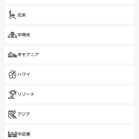
だ。訪れる人を飽きさせないシンガポールで、多様な魅力
を体感しよう。 なお、新着のシンガポール情報は
コンテン
ツ一覧
を参照してほしい。
北米
中南米
オセアニア
ハワイ
リゾート
アジア
中近東