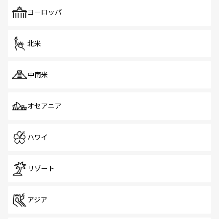
も、旅行者にとっては魅力的なポイント。グルメも豊富
で、ホーカーズは地元の風情を楽しめる外せないスポット
ヨーロッパ
だ。訪れる人を飽きさせないシンガポールで、多様な魅力
を体感しよう。 なお、新着のシンガポール情報は
コンテン
ツ一覧
を参照してほしい。
北米
中南米
オセアニア
ハワイ
リゾート
アジア