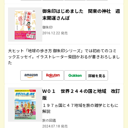
御朱印はじめました 関東の神社 週
末開運さんぽ
御朱印
2016.12.22 発売
大ヒット「地球の歩き方 御朱印シリーズ」では初めてのコミ
ックエッセイ。イラストレーター柴田かおるが書きおろしまし
た
詳細を見る
Ｗ０１ 世界２４４の国と地域 改訂
版
１９７ヵ国と４７地域を旅の雑学とともに
解説
旅の図鑑
2024.07.18 発売