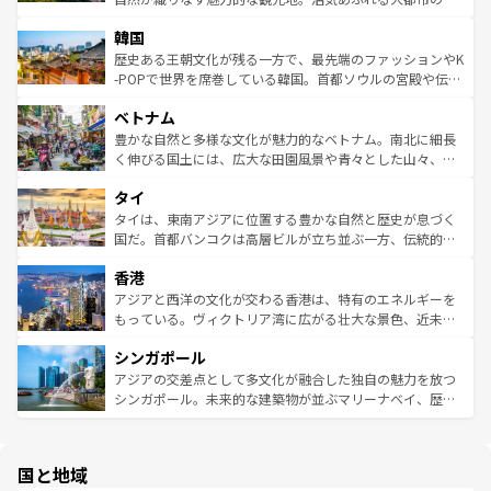
っている。訪れるたびに新しい発見と感動が待っているハ
ービーフなどの食文化も豊かで、美味しいものであふれて
北やノスタルジックな町並みが人気な九份（ジォウフェ
ワイを、存分に味わってほしい。 なお、新着のハワイ情報
韓国
いる。アクティビティも充実しており、サーフィンやダイ
ン）、静ひつな山岳地帯である台湾東部など、都市の喧騒
は
コンテンツ一覧
を参照してほしい。
ビング、ハイキングなど、アウトドア好きにはたまらな
と山間の静けさが共存しており、訪れる人に新しい発見と
歴史ある王朝文化が残る一方で、最先端のファッションやK
い。オーストラリアの多彩な魅力を存分に味わいつくそ
驚きをもたらしてくれる。また、奥深い台湾の食文化も魅
-POPで世界を席巻している韓国。首都ソウルの宮殿や伝統
う。 なお、新着のオーストラリア情報は
コンテンツ一覧
を
力で、夜市などの屋台グルメから高級料理、ヘルシーで美
家屋が並ぶエリアでは韓国の歴史と文化に浸ることがで
参照してほしい。
ベトナム
容にもいいと評判のスイーツなど、バラエティ豊かな料理
き、地方に足を延ばせば四季折々の自然美を楽しむことが
が味わえる。 なお、新着の台湾情報は
コンテンツ一覧
を参
できる。そして、キムチや焼肉、絶品のストリートフード
豊かな自然と多様な文化が魅力的なベトナム。南北に細長
照してほしい。
まで、さまざまな韓国料理が待っている。夜には、韓国な
く伸びる国土には、広大な田園風景や青々とした山々、世
らではのナイトライフも堪能できる。あたたかいホスピタ
界遺産に登録された壮大な自然景観が点在し、都市部では
タイ
リティに包まれながら、韓国の多彩な魅力を心ゆくまで味
急速な発展と共に伝統が息づく。ハノイの古い町並みやホ
わってみてほしい。 なお、新着の韓国情報は
コンテンツ一
ーチミン市のフランス統治時代の建物も、独特の雰囲気を
タイは、東南アジアに位置する豊かな自然と歴史が息づく
覧
を参照してほしい。
醸し出している。また、バラエティの豊かさとおいしさで
国だ。首都バンコクは高層ビルが立ち並ぶ一方、伝統的な
世界中の食通を魅了してやまないベトナム料理も魅力のひ
寺院や市場がいたるところに点在し、古きよき文化と現代
香港
とつ。フォーやバインミー、ベトナムコーヒーなどは、ぜ
の活気が交差している。北部ではチェンマイなどの山岳地
ひ現地で味わいたい。どの地域を訪れてもあたたかい人々
帯で自然と触れ合い、南部ではプーケットやクラビの美し
アジアと西洋の文化が交わる香港は、特有のエネルギーを
が旅行者を迎えてくれるので、きっと忘れられない旅にな
いビーチでリゾート気分を楽しむことができる。タイ料理
もっている。ヴィクトリア湾に広がる壮大な景色、近未来
るはずだ。 なお、新着のベトナム情報は
コンテンツ一覧
を
は世界的に有名で、屋台から高級レストランまで味覚を刺
的なアートスポット、そして歴史と現代が融合した町並
参照してほしい。
シンガポール
激する。気候は一年中温暖で、どの季節にも異なる楽しみ
み、どこを訪れても感動するはず。観光スポットが密集し
が待っている。親しみやすいタイの人々、仏教を中心とし
ており、効率よく見どころを回れるのも魅力。息をのむよ
アジアの交差点として多文化が融合した独自の魅力を放つ
た文化、そして多様な観光資源が、訪れる旅人を魅了し続
うな絶景から文化的な体験まで、香港を存分に楽しみ尽く
シンガポール。未来的な建築物が並ぶマリーナベイ、歴史
ける。 なお、新着のタイ情報は
コンテンツ一覧
を参照して
そう。 なお、新着の香港情報は
コンテンツ一覧
を参照して
と伝統を感じられるエスニックタウン、多数の緑豊かな公
ほしい。
ほしい。
園や自然保護区など、自然が調和した近代的な景観と文化
の多様性あふれるカラフルな町は、どこを歩いても新しい
国と地域
発見がある。さらに、治安のよさや充実した公共交通機関