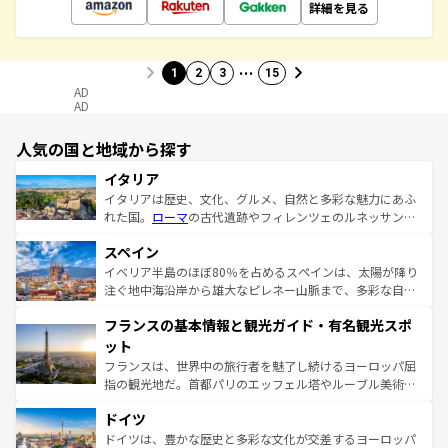
詳細を見る
…
1
2
3
15
AD
AD
人気の国と地域から探す
イタリア
イタリアは歴史、文化、グルメ、自然と多彩な魅力にあふ
れた国。
ローマ
の古代遺跡やフィレンツェのルネッサンス
美術、ヴェネツィアの運河など、歴史あるスポットはもち
スペイン
ろん、トスカーナの美しい田園風景やアマルフィ海岸の絶
景など、自然景観も見逃せない。観光の合間には、本場の
イベリア半島のほぼ80％を占めるスペインは、太陽が降り
ピザやパスタなど、絶品のイタリア料理を堪能することも
注ぐ地中海沿岸から雄大なピレネー山脈まで、多彩な自然
できる。朝目覚めてから夜眠るまで、すべての瞬間を楽し
と文化が詰まったヨーロッパ屈指の旅行先だ。多様な地域
フランスの基本情報と観光ガイド・有名観光スポ
ませてくれるイタリアで、忘れられない旅をしてみよう！
文化が根付くこの国では、情熱的なフラメンコ、熱気あふ
なお、新着のイタリア情報は
コンテンツ一覧
を参照してほ
れる闘牛、そして美味しいタパスが生活の一部となってい
ット
しい。
る。首都マドリードの洗練された雰囲気や、バルセロナの
フランスは、世界中の旅行者を魅了し続けるヨーロッパ屈
アートに溢れた街角から、地方では古代ローマ遺跡や中世
指の観光地だ。首都パリのエッフェル塔やルーブル美術館
の城塞都市、穏やかなビーチリゾートまで多彩な表情を見
といった象徴的なスポットから、田舎町の古風な美しさま
せる。地方によって風土や気候が異なるスペインはその個
ドイツ
で、幅広い魅力が詰まっている。華麗な宮殿、歴史的な大
性で訪れる人を魅了する。 なお、新着のスペイン情報は
コ
聖堂、美しいビーチ、そして豊かな自然が、訪れる者を心
ドイツは、豊かな歴史と多彩な文化が交差するヨーロッパ