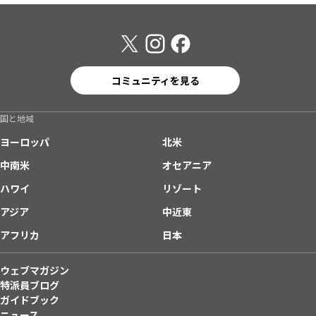
コミュニティを見る
国と地域
ヨーロッパ
北米
中南米
オセアニア
ハワイ
リゾート
アジア
中近東
アフリカ
日本
ウェブマガジン
特派員ブログ
ガイドブック
ニュース