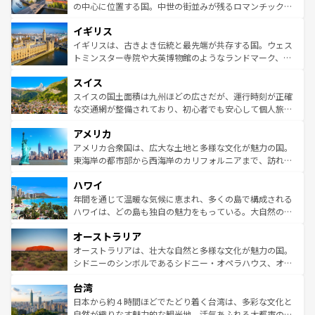
ンテンツ一覧
を参照してほしい。
から魅了する。また、フランスは美食の国としても知ら
の中心に位置する国。中世の街並みが残るロマンチック街
れ、フランス料理はユネスコ無形文化遺産にも登録されて
道から、未来を先取りするようなモダンな都市まで多様な
イギリス
いる。シャンパンの発祥地であるランス、プロヴァンスの
顔を持つこの国は、どこを歩いても飽きることがない。ベ
香り高いラベンダー畑など、多彩な楽しみ方が可能だ。さ
ルリンの文化的活気、バイエルン州のアルプスの絶景、そ
イギリスは、古きよき伝統と最先端が共存する国。ウェス
らに、パリ以外の地域にも魅力が溢れており、どの街角に
してライン川沿いのワイン畑といった風景は必見。ビール
トミンスター寺院や大英博物館のようなランドマーク、歴
も豊かな歴史と文化が息づいている。パリ以外の個性あふ
とソーセージを味わいながら地元の人と過ごす楽しい時間
史ある大学都市、美しい丘陵地帯や牧歌的な風景など、エ
れる地方に足を運ぶとそれぞれで全く異なる文化を体験で
スイス
は、お酒好きな人にはぜひ体験してほしい。 なお、新着の
リアごとに異なる魅力がある。また、優雅なアフタヌーン
きるだろう。 なお、新着のフランス情報は
コンテンツ一覧
ドイツ情報は
コンテンツ一覧
を参照してほしい。
ティー、ビール好きにはたまらない英国パブ、サッカー観
スイスの国土面積は九州ほどの広さだが、運行時刻が正確
を参照してほしい。
戦など、本場だからこそできる体験も豊富。イギリスを旅
な交通網が整備されており、初心者でも安心して個人旅行
して楽しみつくそう。 なお、新着のイギリス情報は
コンテ
を楽しめる。日本同様に時刻表どおりの旅が可能だ。中世
アメリカ
ンツ一覧
を参照してほしい。
の建物がそのまま残る町や、スイスならではのユニークな
博物館もあり、アルプス観光だけでなく町歩きも満喫する
アメリカ合衆国は、広大な土地と多様な文化が魅力の国。
ことができる。国民の所得が高いため物価も高いが、旅行
東海岸の都市部から西海岸のカリフォルニアまで、訪れる
者向けの交通パス提供のサービスもあり、うまく活用すれ
場所ごとに異なる風景と体験が待っている。ニューヨーク
ハワイ
ば市内交通費無料で観光を楽しむこともできる。 なお、新
のような巨大都市は、観光、ショッピング、エンターテイ
着のスイス情報は
コンテンツ一覧
を参照してほしい。
ンメントが詰まった刺激的なスポットだ。一方、アメリカ
年間を通じて温暖な気候に恵まれ、多くの島で構成される
西部には大自然が広がり、グランドキャニオンやイエロー
ハワイは、どの島も独自の魅力をもっている。大自然の神
ストーン国立公園といった絶景が堪能できる。さらに、南
秘を感じたいなら、火山が生み出した壮大な景観を誇るハ
オーストラリア
部のニューオーリンズでは、音楽と美食が融合した独特の
ワイ島は見逃せない。また、定番の観光地といえばオアフ
文化が魅力。旅行者はアメリカの各地域で異なる魅力を楽
島だが、静かな自然を求めるならマウイ島やカウアイ島が
オーストラリアは、壮大な自然と多様な文化が魅力の国。
しみながら、その多様性と豊かな歴史を感じることができ
おすすめ。エメラルドグリーンに輝く海をはじめ、豊かな
シドニーのシンボルであるシドニー・オペラハウス、オー
るだろう。車でのロードトリップや列車の旅も、アメリカ
文化や歴史が息づいている。「アロハスピリット」と呼ば
ストラリア東海岸北部に広がる大サンゴ礁地帯グレートバ
ならではの贅沢な旅のスタイルだ。 なお、新着のアメリカ
台湾
れるおもてなしの心で訪れる人々を迎えてくれるハワイの
リアリーフや大陸中央部にそびえるウルル（エアーズロッ
情報は
コンテンツ一覧
を参照してほしい。
人々、おいしいローカルフードやハワイアンミュージッ
ク）、タスマニアの美しい原生林やケアンズの熱帯雨林な
日本から約４時間ほどでたどり着く台湾は、多彩な文化と
ク、伝統的なフラダンスなど、すべてがハワイの魅力を彩
ど、見どころがたくさん。また、カフェやワイン、オージ
自然が織りなす魅力的な観光地。活気あふれる大都市の台