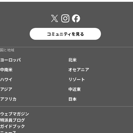
コミュニティを見る
国と地域
ヨーロッパ
北米
中南米
オセアニア
ハワイ
リゾート
アジア
中近東
アフリカ
日本
ウェブマガジン
特派員ブログ
ガイドブック
ニュース