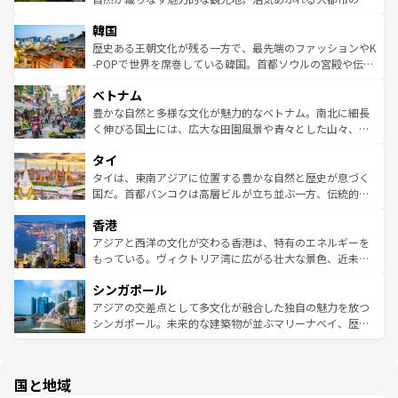
っている。訪れるたびに新しい発見と感動が待っているハ
ービーフなどの食文化も豊かで、美味しいものであふれて
北やノスタルジックな町並みが人気な九份（ジォウフェ
ワイを、存分に味わってほしい。 なお、新着のハワイ情報
韓国
いる。アクティビティも充実しており、サーフィンやダイ
ン）、静ひつな山岳地帯である台湾東部など、都市の喧騒
は
コンテンツ一覧
を参照してほしい。
ビング、ハイキングなど、アウトドア好きにはたまらな
と山間の静けさが共存しており、訪れる人に新しい発見と
歴史ある王朝文化が残る一方で、最先端のファッションやK
い。オーストラリアの多彩な魅力を存分に味わいつくそ
驚きをもたらしてくれる。また、奥深い台湾の食文化も魅
-POPで世界を席巻している韓国。首都ソウルの宮殿や伝統
う。 なお、新着のオーストラリア情報は
コンテンツ一覧
を
力で、夜市などの屋台グルメから高級料理、ヘルシーで美
家屋が並ぶエリアでは韓国の歴史と文化に浸ることがで
参照してほしい。
ベトナム
容にもいいと評判のスイーツなど、バラエティ豊かな料理
き、地方に足を延ばせば四季折々の自然美を楽しむことが
が味わえる。 なお、新着の台湾情報は
コンテンツ一覧
を参
できる。そして、キムチや焼肉、絶品のストリートフード
豊かな自然と多様な文化が魅力的なベトナム。南北に細長
照してほしい。
まで、さまざまな韓国料理が待っている。夜には、韓国な
く伸びる国土には、広大な田園風景や青々とした山々、世
らではのナイトライフも堪能できる。あたたかいホスピタ
界遺産に登録された壮大な自然景観が点在し、都市部では
タイ
リティに包まれながら、韓国の多彩な魅力を心ゆくまで味
急速な発展と共に伝統が息づく。ハノイの古い町並みやホ
わってみてほしい。 なお、新着の韓国情報は
コンテンツ一
ーチミン市のフランス統治時代の建物も、独特の雰囲気を
タイは、東南アジアに位置する豊かな自然と歴史が息づく
覧
を参照してほしい。
醸し出している。また、バラエティの豊かさとおいしさで
国だ。首都バンコクは高層ビルが立ち並ぶ一方、伝統的な
世界中の食通を魅了してやまないベトナム料理も魅力のひ
寺院や市場がいたるところに点在し、古きよき文化と現代
香港
とつ。フォーやバインミー、ベトナムコーヒーなどは、ぜ
の活気が交差している。北部ではチェンマイなどの山岳地
ひ現地で味わいたい。どの地域を訪れてもあたたかい人々
帯で自然と触れ合い、南部ではプーケットやクラビの美し
アジアと西洋の文化が交わる香港は、特有のエネルギーを
が旅行者を迎えてくれるので、きっと忘れられない旅にな
いビーチでリゾート気分を楽しむことができる。タイ料理
もっている。ヴィクトリア湾に広がる壮大な景色、近未来
るはずだ。 なお、新着のベトナム情報は
コンテンツ一覧
を
は世界的に有名で、屋台から高級レストランまで味覚を刺
的なアートスポット、そして歴史と現代が融合した町並
参照してほしい。
シンガポール
激する。気候は一年中温暖で、どの季節にも異なる楽しみ
み、どこを訪れても感動するはず。観光スポットが密集し
が待っている。親しみやすいタイの人々、仏教を中心とし
ており、効率よく見どころを回れるのも魅力。息をのむよ
アジアの交差点として多文化が融合した独自の魅力を放つ
た文化、そして多様な観光資源が、訪れる旅人を魅了し続
うな絶景から文化的な体験まで、香港を存分に楽しみ尽く
シンガポール。未来的な建築物が並ぶマリーナベイ、歴史
ける。 なお、新着のタイ情報は
コンテンツ一覧
を参照して
そう。 なお、新着の香港情報は
コンテンツ一覧
を参照して
と伝統を感じられるエスニックタウン、多数の緑豊かな公
ほしい。
ほしい。
園や自然保護区など、自然が調和した近代的な景観と文化
の多様性あふれるカラフルな町は、どこを歩いても新しい
国と地域
発見がある。さらに、治安のよさや充実した公共交通機関