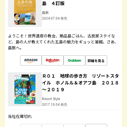
島 ４訂版
島旅
2024.07.04 発売
ようこそ！世界遺産の教会、絶品島ごはん、古民家ステイな
ど、島の人が教えてくれた五島の魅力をギュッと凝縮。さあ、
島旅へ。
詳細を見る
Ｒ０１ 地球の歩き方 リゾートスタ
イル ホノルル＆オアフ島 ２０１８
～２０１９
Resort Style
2017.10.04 発売
当社在庫切れ