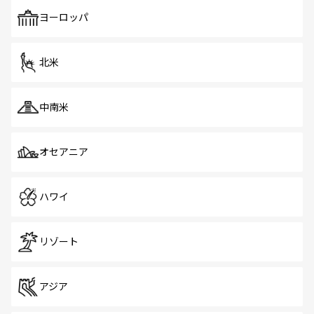
も、旅行者にとっては魅力的なポイント。グルメも豊富
で、ホーカーズは地元の風情を楽しめる外せないスポット
ヨーロッパ
だ。訪れる人を飽きさせないシンガポールで、多様な魅力
を体感しよう。 なお、新着のシンガポール情報は
コンテン
ツ一覧
を参照してほしい。
北米
中南米
オセアニア
ハワイ
リゾート
アジア