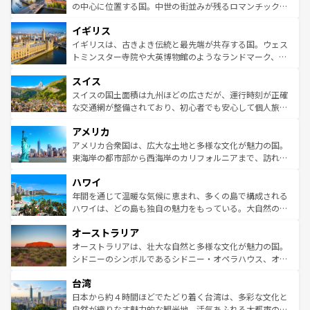
ンテンツ一覧
を参照してほしい。
から魅了する。また、フランスは美食の国としても知ら
の中心に位置する国。中世の街並みが残るロマンチック街
れ、フランス料理はユネスコ無形文化遺産にも登録されて
道から、未来を先取りするようなモダンな都市まで多様な
イギリス
いる。シャンパンの発祥地であるランス、プロヴァンスの
顔を持つこの国は、どこを歩いても飽きることがない。ベ
香り高いラベンダー畑など、多彩な楽しみ方が可能だ。さ
ルリンの文化的活気、バイエルン州のアルプスの絶景、そ
イギリスは、古きよき伝統と最先端が共存する国。ウェス
らに、パリ以外の地域にも魅力が溢れており、どの街角に
してライン川沿いのワイン畑といった風景は必見。ビール
トミンスター寺院や大英博物館のようなランドマーク、歴
も豊かな歴史と文化が息づいている。パリ以外の個性あふ
とソーセージを味わいながら地元の人と過ごす楽しい時間
史ある大学都市、美しい丘陵地帯や牧歌的な風景など、エ
れる地方に足を運ぶとそれぞれで全く異なる文化を体験で
スイス
は、お酒好きな人にはぜひ体験してほしい。 なお、新着の
リアごとに異なる魅力がある。また、優雅なアフタヌーン
きるだろう。 なお、新着のフランス情報は
コンテンツ一覧
ドイツ情報は
コンテンツ一覧
を参照してほしい。
ティー、ビール好きにはたまらない英国パブ、サッカー観
スイスの国土面積は九州ほどの広さだが、運行時刻が正確
を参照してほしい。
戦など、本場だからこそできる体験も豊富。イギリスを旅
な交通網が整備されており、初心者でも安心して個人旅行
して楽しみつくそう。 なお、新着のイギリス情報は
コンテ
を楽しめる。日本同様に時刻表どおりの旅が可能だ。中世
アメリカ
ンツ一覧
を参照してほしい。
の建物がそのまま残る町や、スイスならではのユニークな
博物館もあり、アルプス観光だけでなく町歩きも満喫する
アメリカ合衆国は、広大な土地と多様な文化が魅力の国。
ことができる。国民の所得が高いため物価も高いが、旅行
東海岸の都市部から西海岸のカリフォルニアまで、訪れる
者向けの交通パス提供のサービスもあり、うまく活用すれ
場所ごとに異なる風景と体験が待っている。ニューヨーク
ハワイ
ば市内交通費無料で観光を楽しむこともできる。 なお、新
のような巨大都市は、観光、ショッピング、エンターテイ
着のスイス情報は
コンテンツ一覧
を参照してほしい。
ンメントが詰まった刺激的なスポットだ。一方、アメリカ
年間を通じて温暖な気候に恵まれ、多くの島で構成される
西部には大自然が広がり、グランドキャニオンやイエロー
ハワイは、どの島も独自の魅力をもっている。大自然の神
ストーン国立公園といった絶景が堪能できる。さらに、南
秘を感じたいなら、火山が生み出した壮大な景観を誇るハ
オーストラリア
部のニューオーリンズでは、音楽と美食が融合した独特の
ワイ島は見逃せない。また、定番の観光地といえばオアフ
文化が魅力。旅行者はアメリカの各地域で異なる魅力を楽
島だが、静かな自然を求めるならマウイ島やカウアイ島が
オーストラリアは、壮大な自然と多様な文化が魅力の国。
しみながら、その多様性と豊かな歴史を感じることができ
おすすめ。エメラルドグリーンに輝く海をはじめ、豊かな
シドニーのシンボルであるシドニー・オペラハウス、オー
るだろう。車でのロードトリップや列車の旅も、アメリカ
文化や歴史が息づいている。「アロハスピリット」と呼ば
ストラリア東海岸北部に広がる大サンゴ礁地帯グレートバ
ならではの贅沢な旅のスタイルだ。 なお、新着のアメリカ
台湾
れるおもてなしの心で訪れる人々を迎えてくれるハワイの
リアリーフや大陸中央部にそびえるウルル（エアーズロッ
情報は
コンテンツ一覧
を参照してほしい。
人々、おいしいローカルフードやハワイアンミュージッ
ク）、タスマニアの美しい原生林やケアンズの熱帯雨林な
日本から約４時間ほどでたどり着く台湾は、多彩な文化と
ク、伝統的なフラダンスなど、すべてがハワイの魅力を彩
ど、見どころがたくさん。また、カフェやワイン、オージ
自然が織りなす魅力的な観光地。活気あふれる大都市の台