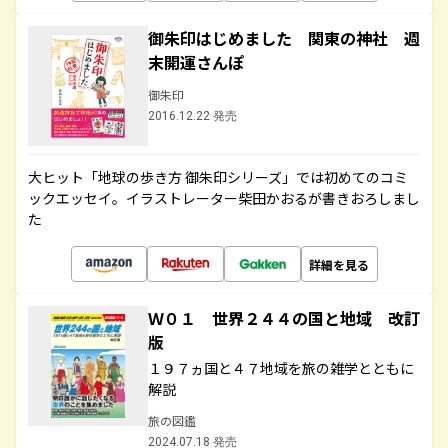
御朱印はじめました 関東の神社 週
末開運さんぽ
御朱印
2016.12.22 発売
大ヒット「地球の歩き方 御朱印シリーズ」では初めてのコミ
ックエッセイ。イラストレーター柴田かおるが書きおろしまし
た
詳細を見る
Ｗ０１ 世界２４４の国と地域 改訂
版
１９７ヵ国と４７地域を旅の雑学とともに
解説
旅の図鑑
2024.07.18 発売