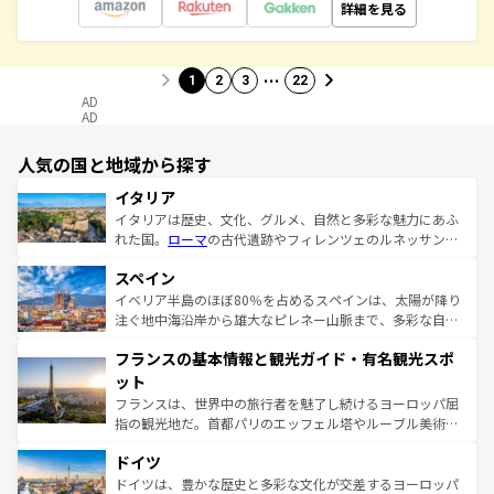
詳細を見る
…
1
2
3
22
AD
AD
人気の国と地域から探す
イタリア
イタリアは歴史、文化、グルメ、自然と多彩な魅力にあふ
れた国。
ローマ
の古代遺跡やフィレンツェのルネッサンス
美術、ヴェネツィアの運河など、歴史あるスポットはもち
スペイン
ろん、トスカーナの美しい田園風景やアマルフィ海岸の絶
景など、自然景観も見逃せない。観光の合間には、本場の
イベリア半島のほぼ80％を占めるスペインは、太陽が降り
ピザやパスタなど、絶品のイタリア料理を堪能することも
注ぐ地中海沿岸から雄大なピレネー山脈まで、多彩な自然
できる。朝目覚めてから夜眠るまで、すべての瞬間を楽し
と文化が詰まったヨーロッパ屈指の旅行先だ。多様な地域
フランスの基本情報と観光ガイド・有名観光スポ
ませてくれるイタリアで、忘れられない旅をしてみよう！
文化が根付くこの国では、情熱的なフラメンコ、熱気あふ
なお、新着のイタリア情報は
コンテンツ一覧
を参照してほ
れる闘牛、そして美味しいタパスが生活の一部となってい
ット
しい。
る。首都マドリードの洗練された雰囲気や、バルセロナの
フランスは、世界中の旅行者を魅了し続けるヨーロッパ屈
アートに溢れた街角から、地方では古代ローマ遺跡や中世
指の観光地だ。首都パリのエッフェル塔やルーブル美術館
の城塞都市、穏やかなビーチリゾートまで多彩な表情を見
といった象徴的なスポットから、田舎町の古風な美しさま
せる。地方によって風土や気候が異なるスペインはその個
ドイツ
で、幅広い魅力が詰まっている。華麗な宮殿、歴史的な大
性で訪れる人を魅了する。 なお、新着のスペイン情報は
コ
聖堂、美しいビーチ、そして豊かな自然が、訪れる者を心
ドイツは、豊かな歴史と多彩な文化が交差するヨーロッパ