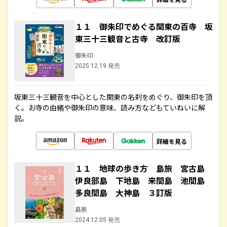
１１ 御朱印でめぐる関東の百寺 坂
東三十三観音と古寺 改訂版
御朱印
2025.12.19 発売
坂東三十三観音を中心とした関東の名刹をめぐり、御朱印を頂
く。お寺の由緒や御朱印の意味、読み方などもていねいに解
説。
詳細を見る
１１ 地球の歩き方 島旅 宮古島
伊良部島 下地島 来間島 池間島
多良間島 大神島 ３訂版
島旅
2024.12.05 発売