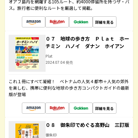
オアフ島内を網羅する105ルート、約4000停留所を持つザ・バ
ス。旅行者に便利なルートを厳選して掲載。
詳細を見る
０７ 地球の歩き方 Ｐｌａｔ ホー
チミン ハノイ ダナン ホイアン
Plat
2024.07.04 発売
これ１冊にすべて凝縮！ ベトナムの人気４都市＋人気の郊外
を楽しむ、携帯に便利な地球の歩き方コンパクトガイドの最新
版が登場
詳細を見る
０８ 御朱印でめぐる高野山 三訂版
御朱印