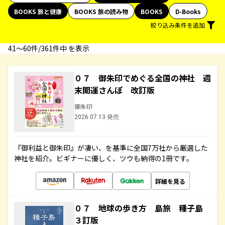
BOOKS 旅と健康
BOOKS 旅の読み物
BOOKS
D-Books
絞り込み条件を追加
41〜60件/361件中 を表示
０７ 御朱印でめぐる全国の神社 週
末開運さんぽ 改訂版
御朱印
2026.07.13 発売
『御利益と御朱印』が凄い、を基準に全国7万社から厳選した
神社を紹介。ビギナーに優しく、ツウも納得の1冊です。
詳細を見る
０７ 地球の歩き方 島旅 種子島
３訂版