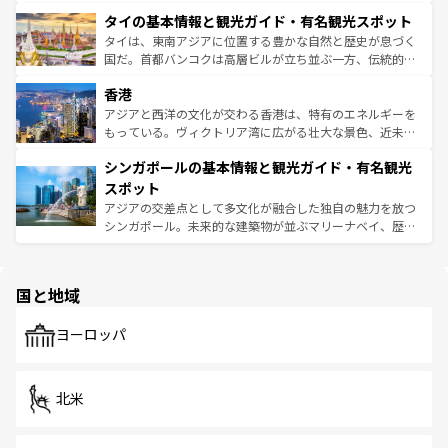
らではのナイトライフも堪能できる。あたたかいホスピタ
界遺産に登録された壮大な自然景観が点在し、都市部では
タイの基本情報と観光ガイド・有名観光スポット
リティに包まれながら、韓国の多彩な魅力を心ゆくまで味
急速な発展と共に伝統が息づく。ハノイの古い町並みやホ
わってみてほしい。 なお、新着の韓国情報は
コンテンツ一
ーチミン市のフランス統治時代の建物も、独特の雰囲気を
タイは、東南アジアに位置する豊かな自然と歴史が息づく
覧
を参照してほしい。
醸し出している。また、バラエティの豊かさとおいしさで
国だ。首都バンコクは高層ビルが立ち並ぶ一方、伝統的な
世界中の食通を魅了してやまないベトナム料理も魅力のひ
寺院や市場がいたるところに点在し、古きよき文化と現代
香港
とつ。フォーやバインミー、ベトナムコーヒーなどは、ぜ
の活気が交差している。北部ではチェンマイなどの山岳地
ひ現地で味わいたい。どの地域を訪れてもあたたかい人々
帯で自然と触れ合い、南部ではプーケットやクラビの美し
アジアと西洋の文化が交わる香港は、特有のエネルギーを
が旅行者を迎えてくれるので、きっと忘れられない旅にな
いビーチでリゾート気分を楽しむことができる。タイ料理
もっている。ヴィクトリア湾に広がる壮大な景色、近未来
るはずだ。 なお、新着のベトナム情報は
コンテンツ一覧
を
は世界的に有名で、屋台から高級レストランまで味覚を刺
的なアートスポット、そして歴史と現代が融合した町並
参照してほしい。
シンガポールの基本情報と観光ガイド・有名観光
激する。気候は一年中温暖で、どの季節にも異なる楽しみ
み、どこを訪れても感動するはず。観光スポットが密集し
が待っている。親しみやすいタイの人々、仏教を中心とし
ており、効率よく見どころを回れるのも魅力。息をのむよ
スポット
た文化、そして多様な観光資源が、訪れる旅人を魅了し続
うな絶景から文化的な体験まで、香港を存分に楽しみ尽く
アジアの交差点として多文化が融合した独自の魅力を放つ
ける。 なお、新着のタイ情報は
コンテンツ一覧
を参照して
そう。 なお、新着の香港情報は
コンテンツ一覧
を参照して
シンガポール。未来的な建築物が並ぶマリーナベイ、歴史
ほしい。
ほしい。
と伝統を感じられるエスニックタウン、多数の緑豊かな公
園や自然保護区など、自然が調和した近代的な景観と文化
の多様性あふれるカラフルな町は、どこを歩いても新しい
国と地域
発見がある。さらに、治安のよさや充実した公共交通機関
も、旅行者にとっては魅力的なポイント。グルメも豊富
で、ホーカーズは地元の風情を楽しめる外せないスポット
ヨーロッパ
だ。訪れる人を飽きさせないシンガポールで、多様な魅力
を体感しよう。 なお、新着のシンガポール情報は
コンテン
ツ一覧
を参照してほしい。
北米