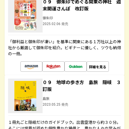
０９ 御朱印でめぐる関東の神社 週
末開運さんぽ 改訂版
御朱印
2025.02.06 発売
「御利益と御朱印が凄い」を基準に関東にある１万社以上の神
社から厳選して御朱印を紹介。ビギナーに優しく、ツウも納得
の一冊。
詳細を見る
０９ 地球の歩き方 島旅 隠岐 ３
訂版
島旅
2023.05.25 発売
１冊丸ごと隠岐だけのガイドブック。出雲空港から約３０分。
そこには世界が認めた個性豊かな絶景と、豊かな人々の営みが