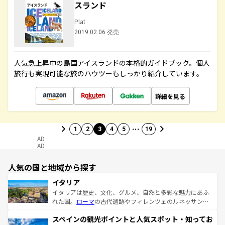
スランド
Plat
2019.02.06 発売
人気急上昇中の島国アイスランドの本格的ガイドブック。個人
旅行も実現可能な旅のハウツーもしっかり紹介しています。
詳細を見る
…
1
2
3
4
5
19
AD
AD
人気の国と地域から探す
イタリア
イタリアは歴史、文化、グルメ、自然と多彩な魅力にあふ
れた国。
ローマ
の古代遺跡やフィレンツェのルネッサンス
美術、ヴェネツィアの運河など、歴史あるスポットはもち
スペインの観光ポイントと人気スポット・知ってお
ろん、トスカーナの美しい田園風景やアマルフィ海岸の絶