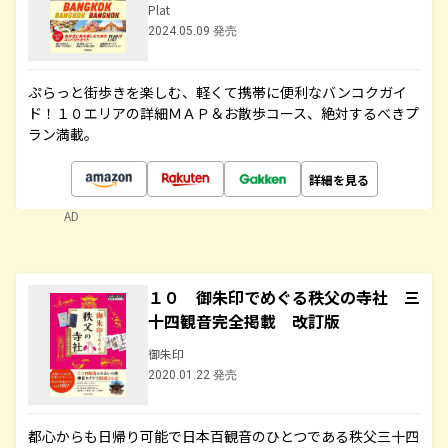
Plat
2024.05.09 発売
ぷらっと街歩きを楽しむ、軽くて携帯に便利なバンコクガイ
ド！１０エリアの詳細ＭＡＰ＆お散歩コース、絶対するべきプ
ラン満載。
詳細を見る
AD
１０ 御朱印でめぐる秩父の寺社 三
十四観音完全掲載 改訂版
御朱印
2020.01.22 発売
都心からも日帰り可能で日本百観音のひとつである秩父三十四