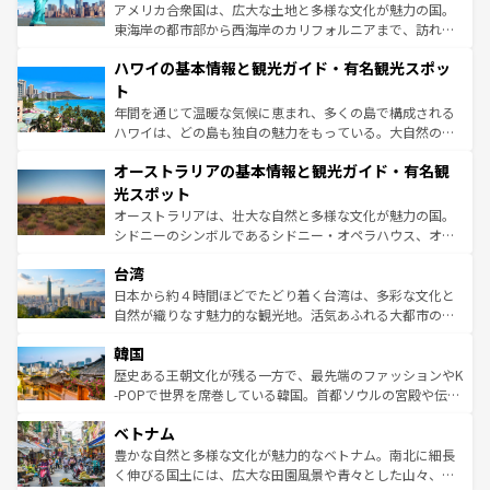
ことができる。国民の所得が高いため物価も高いが、旅行
アメリカ合衆国は、広大な土地と多様な文化が魅力の国。
者向けの交通パス提供のサービスもあり、うまく活用すれ
東海岸の都市部から西海岸のカリフォルニアまで、訪れる
ば市内交通費無料で観光を楽しむこともできる。 なお、新
場所ごとに異なる風景と体験が待っている。ニューヨーク
着のスイス情報は
コンテンツ一覧
を参照してほしい。
ハワイの基本情報と観光ガイド・有名観光スポッ
のような巨大都市は、観光、ショッピング、エンターテイ
ンメントが詰まった刺激的なスポットだ。一方、アメリカ
ト
西部には大自然が広がり、グランドキャニオンやイエロー
年間を通じて温暖な気候に恵まれ、多くの島で構成される
ストーン国立公園といった絶景が堪能できる。さらに、南
ハワイは、どの島も独自の魅力をもっている。大自然の神
部のニューオーリンズでは、音楽と美食が融合した独特の
秘を感じたいなら、火山が生み出した壮大な景観を誇るハ
文化が魅力。旅行者はアメリカの各地域で異なる魅力を楽
オーストラリアの基本情報と観光ガイド・有名観
ワイ島は見逃せない。また、定番の観光地といえばオアフ
しみながら、その多様性と豊かな歴史を感じることができ
島だが、静かな自然を求めるならマウイ島やカウアイ島が
光スポット
るだろう。車でのロードトリップや列車の旅も、アメリカ
おすすめ。エメラルドグリーンに輝く海をはじめ、豊かな
オーストラリアは、壮大な自然と多様な文化が魅力の国。
ならではの贅沢な旅のスタイルだ。 なお、新着のアメリカ
文化や歴史が息づいている。「アロハスピリット」と呼ば
シドニーのシンボルであるシドニー・オペラハウス、オー
情報は
コンテンツ一覧
を参照してほしい。
れるおもてなしの心で訪れる人々を迎えてくれるハワイの
ストラリア東海岸北部に広がる大サンゴ礁地帯グレートバ
人々、おいしいローカルフードやハワイアンミュージッ
台湾
リアリーフや大陸中央部にそびえるウルル（エアーズロッ
ク、伝統的なフラダンスなど、すべてがハワイの魅力を彩
ク）、タスマニアの美しい原生林やケアンズの熱帯雨林な
日本から約４時間ほどでたどり着く台湾は、多彩な文化と
っている。訪れるたびに新しい発見と感動が待っているハ
ど、見どころがたくさん。また、カフェやワイン、オージ
自然が織りなす魅力的な観光地。活気あふれる大都市の台
ワイを、存分に味わってほしい。 なお、新着のハワイ情報
ービーフなどの食文化も豊かで、美味しいものであふれて
北やノスタルジックな町並みが人気な九份（ジォウフェ
は
コンテンツ一覧
を参照してほしい。
韓国
いる。アクティビティも充実しており、サーフィンやダイ
ン）、静ひつな山岳地帯である台湾東部など、都市の喧騒
ビング、ハイキングなど、アウトドア好きにはたまらな
と山間の静けさが共存しており、訪れる人に新しい発見と
歴史ある王朝文化が残る一方で、最先端のファッションやK
い。オーストラリアの多彩な魅力を存分に味わいつくそ
驚きをもたらしてくれる。また、奥深い台湾の食文化も魅
-POPで世界を席巻している韓国。首都ソウルの宮殿や伝統
う。 なお、新着のオーストラリア情報は
コンテンツ一覧
を
力で、夜市などの屋台グルメから高級料理、ヘルシーで美
家屋が並ぶエリアでは韓国の歴史と文化に浸ることがで
参照してほしい。
ベトナム
容にもいいと評判のスイーツなど、バラエティ豊かな料理
き、地方に足を延ばせば四季折々の自然美を楽しむことが
が味わえる。 なお、新着の台湾情報は
コンテンツ一覧
を参
できる。そして、キムチや焼肉、絶品のストリートフード
豊かな自然と多様な文化が魅力的なベトナム。南北に細長
照してほしい。
まで、さまざまな韓国料理が待っている。夜には、韓国な
く伸びる国土には、広大な田園風景や青々とした山々、世