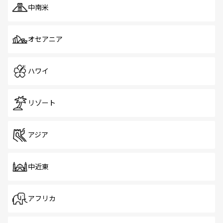
中南米
オセアニア
ハワイ
リゾート
アジア
中近東
アフリカ