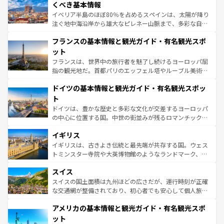
景など、自然景観も見逃せない。観光の合間には、本場の
くべき基本情報
ピザやパスタなど、絶品のイタリア料理を堪能することも
イベリア半島のほぼ80％を占めるスペインは、太陽が降り
できる。朝目覚めてから夜眠るまで、すべての瞬間を楽し
注ぐ地中海沿岸から雄大なピレネー山脈まで、多彩な自然
ませてくれるイタリアで、忘れられない旅をしてみよう！
と文化が詰まったヨーロッパ屈指の旅行先だ。多様な地域
なお、新着のイタリア情報は
コンテンツ一覧
を参照してほ
フランスの基本情報と観光ガイド・有名観光スポ
文化が根付くこの国では、情熱的なフラメンコ、熱気あふ
しい。
れる闘牛、そして美味しいタパスが生活の一部となってい
ット
る。首都マドリードの洗練された雰囲気や、バルセロナの
フランスは、世界中の旅行者を魅了し続けるヨーロッパ屈
アートに溢れた街角から、地方では古代ローマ遺跡や中世
指の観光地だ。首都パリのエッフェル塔やルーブル美術館
の城塞都市、穏やかなビーチリゾートまで多彩な表情を見
といった象徴的なスポットから、田舎町の古風な美しさま
せる。地方によって風土や気候が異なるスペインはその個
ドイツの基本情報と観光ガイド・有名観光スポッ
で、幅広い魅力が詰まっている。華麗な宮殿、歴史的な大
性で訪れる人を魅了する。 なお、新着のスペイン情報は
コ
聖堂、美しいビーチ、そして豊かな自然が、訪れる者を心
ト
ンテンツ一覧
を参照してほしい。
から魅了する。また、フランスは美食の国としても知ら
ドイツは、豊かな歴史と多彩な文化が交差するヨーロッパ
れ、フランス料理はユネスコ無形文化遺産にも登録されて
の中心に位置する国。中世の街並みが残るロマンチック街
いる。シャンパンの発祥地であるランス、プロヴァンスの
道から、未来を先取りするようなモダンな都市まで多様な
香り高いラベンダー畑など、多彩な楽しみ方が可能だ。さ
イギリス
顔を持つこの国は、どこを歩いても飽きることがない。ベ
らに、パリ以外の地域にも魅力が溢れており、どの街角に
ルリンの文化的活気、バイエルン州のアルプスの絶景、そ
イギリスは、古きよき伝統と最先端が共存する国。ウェス
も豊かな歴史と文化が息づいている。パリ以外の個性あふ
してライン川沿いのワイン畑といった風景は必見。ビール
トミンスター寺院や大英博物館のようなランドマーク、歴
れる地方に足を運ぶとそれぞれで全く異なる文化を体験で
とソーセージを味わいながら地元の人と過ごす楽しい時間
史ある大学都市、美しい丘陵地帯や牧歌的な風景など、エ
きるだろう。 なお、新着のフランス情報は
コンテンツ一覧
スイス
は、お酒好きな人にはぜひ体験してほしい。 なお、新着の
リアごとに異なる魅力がある。また、優雅なアフタヌーン
を参照してほしい。
ドイツ情報は
コンテンツ一覧
を参照してほしい。
ティー、ビール好きにはたまらない英国パブ、サッカー観
スイスの国土面積は九州ほどの広さだが、運行時刻が正確
戦など、本場だからこそできる体験も豊富。イギリスを旅
な交通網が整備されており、初心者でも安心して個人旅行
して楽しみつくそう。 なお、新着のイギリス情報は
コンテ
を楽しめる。日本同様に時刻表どおりの旅が可能だ。中世
アメリカの基本情報と観光ガイド・有名観光スポ
ンツ一覧
を参照してほしい。
の建物がそのまま残る町や、スイスならではのユニークな
博物館もあり、アルプス観光だけでなく町歩きも満喫する
ット