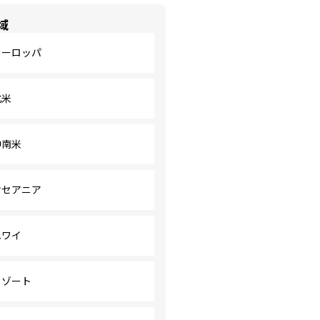
域
ヨーロッパ
北米
中南米
オセアニア
ハワイ
リゾート