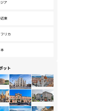
アジア
中近東
アフリカ
日本
ポット