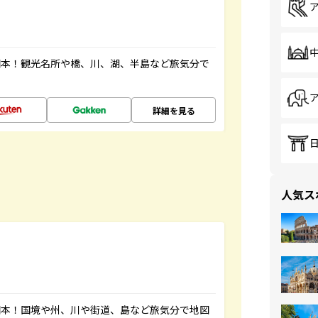
図本！観光名所や橋、川、湖、半島など旅気分で
詳細を見る
人気ス
図本！国境や州、川や街道、島など旅気分で地図