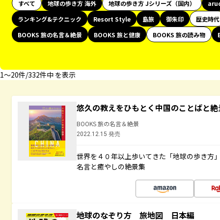
すべて
地球の歩き方 海外
地球の歩き方 Jシリーズ（国内）
aru
ランキング&テクニック
Resort Style
島旅
御朱印
歴史時代
BOOKS 旅の名言＆絶景
BOOKS 旅と健康
BOOKS 旅の読み物
1〜20件/332件中 を表示
悠久の教えをひもとく中国のことばと絶
BOOKS 旅の名言＆絶景
2022.12.15 発売
世界を４０年以上歩いてきた「地球の歩き方
名言と癒やしの絶景集
地球のなぞり方 旅地図 日本編