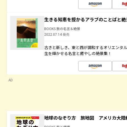
生きる知恵を授かるアラブのことばと絶
BOOKS 旅の名言＆絶景
2022.07.14 発売
古きと新しき、東と西が調和するオリエンタ
生を輝かせる名言と癒やしの絶景集！
AD
地球のなぞり方 旅地図 アメリカ大陸
BOOKS 旅と健康