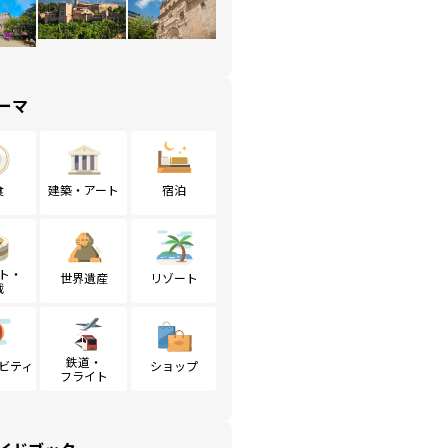
ーマ
食
建築・アート
宿泊
ト・
世界遺産
リゾート
戦
鉄道・
ビティ
ショップ
フライト