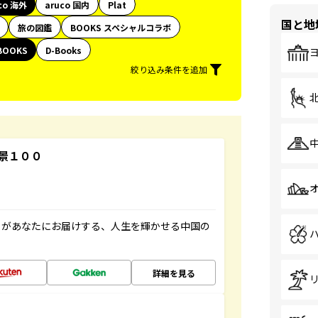
co 海外
aruco 国内
Plat
国と地
旅の図鑑
BOOKS スペシャルコラボ
BOOKS
D-Books
絞り込み条件を追加
景１００
」があなたにお届けする、人生を輝かせる中国の
詳細を見る