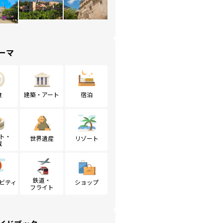
ーマ
食
建築・アート
宿泊
ト・
世界遺産
リゾート
戦
鉄道・
ビティ
ショップ
フライト