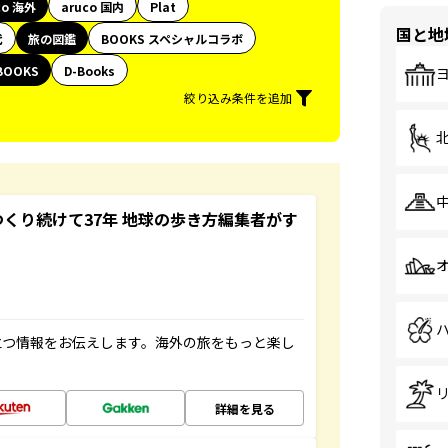
co 海外
aruco 国内
Plat
国と地
代
旅の図鑑
BOOKS スペシャルコラボ
BOOKS
D-Books
絞り込み条件を追加
つくり続けて37年 地球の歩き方編集者がす
立つ情報をお伝えします。海外の旅をもっと楽し
詳細を見る