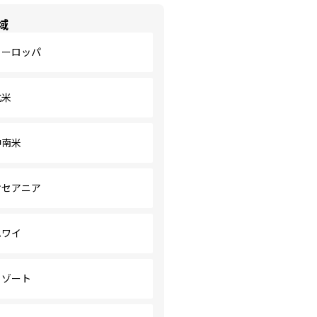
域
ヨーロッパ
北米
中南米
オセアニア
ハワイ
リゾート