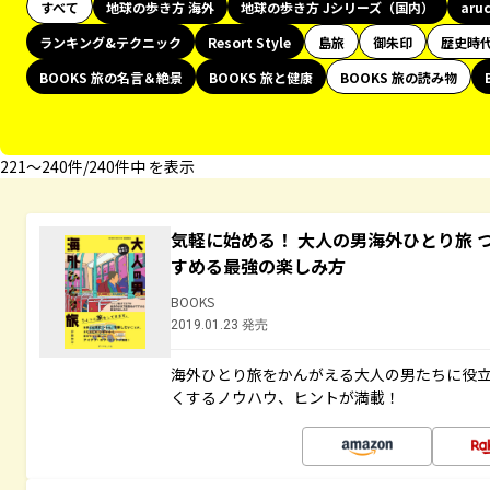
すべて
地球の歩き方 海外
地球の歩き方 Jシリーズ（国内）
aru
ランキング&テクニック
Resort Style
島旅
御朱印
歴史時
BOOKS 旅の名言＆絶景
BOOKS 旅と健康
BOOKS 旅の読み物
221〜240件/240件中 を表示
気軽に始める！ 大人の男海外ひとり旅 
すめる最強の楽しみ方
BOOKS
2019.01.23 発売
海外ひとり旅をかんがえる大人の男たちに役
くするノウハウ、ヒントが満載！