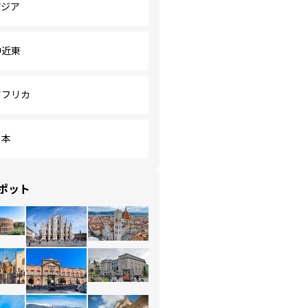
アジア
中近東
アフリカ
日本
ポット