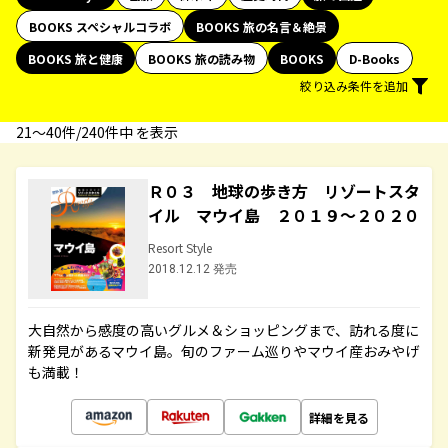
BOOKS スペシャルコラボ
BOOKS 旅の名言＆絶景
BOOKS 旅と健康
BOOKS 旅の読み物
BOOKS
D-Books
絞り込み条件を追加
21〜40件/240件中 を表示
Ｒ０３ 地球の歩き方 リゾートスタ
イル マウイ島 ２０１９～２０２０
Resort Style
2018.12.12 発売
大自然から感度の高いグルメ＆ショッピングまで、訪れる度に
新発見があるマウイ島。旬のファーム巡りやマウイ産おみやげ
も満載！
詳細を見る