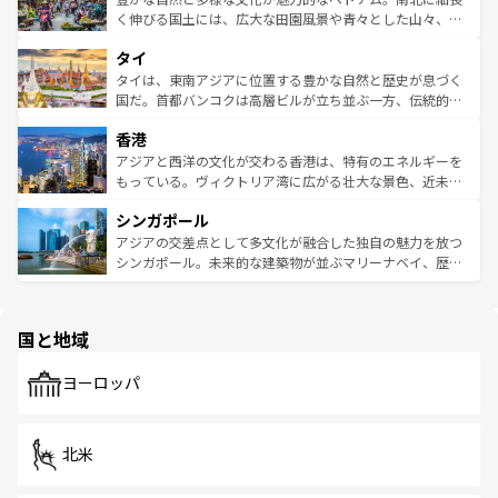
照してほしい。
まで、さまざまな韓国料理が待っている。夜には、韓国な
く伸びる国土には、広大な田園風景や青々とした山々、世
らではのナイトライフも堪能できる。あたたかいホスピタ
界遺産に登録された壮大な自然景観が点在し、都市部では
タイ
リティに包まれながら、韓国の多彩な魅力を心ゆくまで味
急速な発展と共に伝統が息づく。ハノイの古い町並みやホ
わってみてほしい。 なお、新着の韓国情報は
コンテンツ一
ーチミン市のフランス統治時代の建物も、独特の雰囲気を
タイは、東南アジアに位置する豊かな自然と歴史が息づく
覧
を参照してほしい。
醸し出している。また、バラエティの豊かさとおいしさで
国だ。首都バンコクは高層ビルが立ち並ぶ一方、伝統的な
世界中の食通を魅了してやまないベトナム料理も魅力のひ
寺院や市場がいたるところに点在し、古きよき文化と現代
香港
とつ。フォーやバインミー、ベトナムコーヒーなどは、ぜ
の活気が交差している。北部ではチェンマイなどの山岳地
ひ現地で味わいたい。どの地域を訪れてもあたたかい人々
帯で自然と触れ合い、南部ではプーケットやクラビの美し
アジアと西洋の文化が交わる香港は、特有のエネルギーを
が旅行者を迎えてくれるので、きっと忘れられない旅にな
いビーチでリゾート気分を楽しむことができる。タイ料理
もっている。ヴィクトリア湾に広がる壮大な景色、近未来
るはずだ。 なお、新着のベトナム情報は
コンテンツ一覧
を
は世界的に有名で、屋台から高級レストランまで味覚を刺
的なアートスポット、そして歴史と現代が融合した町並
参照してほしい。
シンガポール
激する。気候は一年中温暖で、どの季節にも異なる楽しみ
み、どこを訪れても感動するはず。観光スポットが密集し
が待っている。親しみやすいタイの人々、仏教を中心とし
ており、効率よく見どころを回れるのも魅力。息をのむよ
アジアの交差点として多文化が融合した独自の魅力を放つ
た文化、そして多様な観光資源が、訪れる旅人を魅了し続
うな絶景から文化的な体験まで、香港を存分に楽しみ尽く
シンガポール。未来的な建築物が並ぶマリーナベイ、歴史
ける。 なお、新着のタイ情報は
コンテンツ一覧
を参照して
そう。 なお、新着の香港情報は
コンテンツ一覧
を参照して
と伝統を感じられるエスニックタウン、多数の緑豊かな公
ほしい。
ほしい。
園や自然保護区など、自然が調和した近代的な景観と文化
の多様性あふれるカラフルな町は、どこを歩いても新しい
国と地域
発見がある。さらに、治安のよさや充実した公共交通機関
も、旅行者にとっては魅力的なポイント。グルメも豊富
で、ホーカーズは地元の風情を楽しめる外せないスポット
ヨーロッパ
だ。訪れる人を飽きさせないシンガポールで、多様な魅力
を体感しよう。 なお、新着のシンガポール情報は
コンテン
ツ一覧
を参照してほしい。
北米