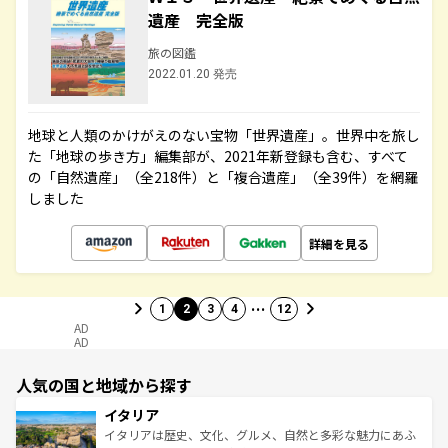
遺産 完全版
旅の図鑑
2022.01.20 発売
地球と人類のかけがえのない宝物「世界遺産」。世界中を旅し
た「地球の歩き方」編集部が、2021年新登録も含む、すべて
の「自然遺産」（全218件）と「複合遺産」（全39件）を網羅
しました
詳細を見る
…
1
2
3
4
12
AD
AD
人気の国と地域から探す
イタリア
イタリアは歴史、文化、グルメ、自然と多彩な魅力にあふ