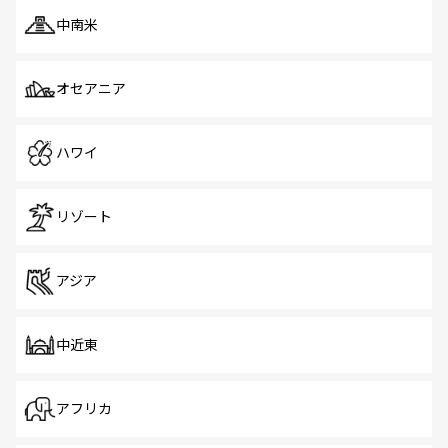
中南米
オセアニア
ハワイ
リゾート
アジア
中近東
アフリカ