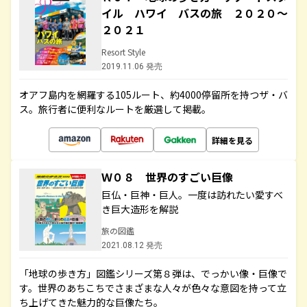
イル ハワイ バスの旅 ２０２０～
２０２１
Resort Style
2019.11.06 発売
オアフ島内を網羅する105ルート、約4000停留所を持つザ・バ
ス。旅行者に便利なルートを厳選して掲載。
詳細を見る
Ｗ０８ 世界のすごい巨像
巨仏・巨神・巨人。一度は訪れたい愛すべ
き巨大造形を解説
旅の図鑑
2021.08.12 発売
「地球の歩き方」図鑑シリーズ第８弾は、でっかい像・巨像で
す。世界のあちこちでさまざまな人々が色々な意図を持って立
ち上げてきた魅力的な巨像たち。