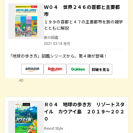
Ｗ０４ 世界２４６の首都と主要都
市
１９９の首都と４７の主要都市を旅の雑学
とともに解説
旅の図鑑
2021.03.18 発売
「地球の歩き方」図鑑シリーズから、第４弾が登場！
詳細を見る
AD
Ｒ０４ 地球の歩き方 リゾートスタ
イル カウアイ島 ２０１９～２０２
０
Resort Style