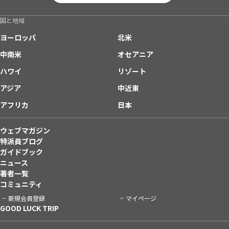
国と地域
ヨーロッパ
北米
中南米
オセアニア
ハワイ
リゾート
アジア
中近東
アフリカ
日本
ウェブマガジン
特派員ブログ
ガイドブック
ニュース
著者一覧
コミュニティ
新規会員登録
マイページ
GOOD LUCK TRIP