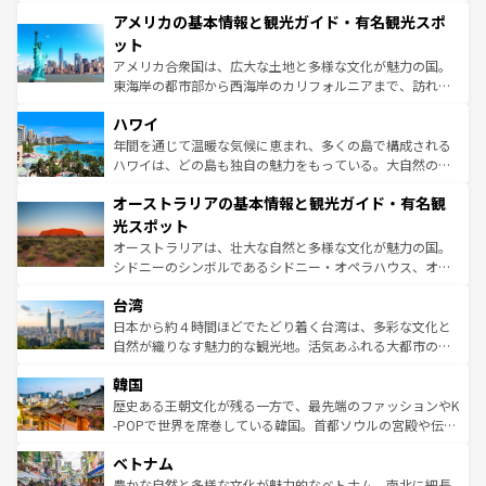
して楽しみつくそう。 なお、新着のイギリス情報は
コンテ
を楽しめる。日本同様に時刻表どおりの旅が可能だ。中世
アメリカの基本情報と観光ガイド・有名観光スポ
ンツ一覧
を参照してほしい。
の建物がそのまま残る町や、スイスならではのユニークな
博物館もあり、アルプス観光だけでなく町歩きも満喫する
ット
ことができる。国民の所得が高いため物価も高いが、旅行
アメリカ合衆国は、広大な土地と多様な文化が魅力の国。
者向けの交通パス提供のサービスもあり、うまく活用すれ
東海岸の都市部から西海岸のカリフォルニアまで、訪れる
ば市内交通費無料で観光を楽しむこともできる。 なお、新
場所ごとに異なる風景と体験が待っている。ニューヨーク
着のスイス情報は
コンテンツ一覧
を参照してほしい。
ハワイ
のような巨大都市は、観光、ショッピング、エンターテイ
ンメントが詰まった刺激的なスポットだ。一方、アメリカ
年間を通じて温暖な気候に恵まれ、多くの島で構成される
西部には大自然が広がり、グランドキャニオンやイエロー
ハワイは、どの島も独自の魅力をもっている。大自然の神
ストーン国立公園といった絶景が堪能できる。さらに、南
秘を感じたいなら、火山が生み出した壮大な景観を誇るハ
オーストラリアの基本情報と観光ガイド・有名観
部のニューオーリンズでは、音楽と美食が融合した独特の
ワイ島は見逃せない。また、定番の観光地といえばオアフ
文化が魅力。旅行者はアメリカの各地域で異なる魅力を楽
島だが、静かな自然を求めるならマウイ島やカウアイ島が
光スポット
しみながら、その多様性と豊かな歴史を感じることができ
おすすめ。エメラルドグリーンに輝く海をはじめ、豊かな
オーストラリアは、壮大な自然と多様な文化が魅力の国。
るだろう。車でのロードトリップや列車の旅も、アメリカ
文化や歴史が息づいている。「アロハスピリット」と呼ば
シドニーのシンボルであるシドニー・オペラハウス、オー
ならではの贅沢な旅のスタイルだ。 なお、新着のアメリカ
れるおもてなしの心で訪れる人々を迎えてくれるハワイの
ストラリア東海岸北部に広がる大サンゴ礁地帯グレートバ
情報は
コンテンツ一覧
を参照してほしい。
人々、おいしいローカルフードやハワイアンミュージッ
台湾
リアリーフや大陸中央部にそびえるウルル（エアーズロッ
ク、伝統的なフラダンスなど、すべてがハワイの魅力を彩
ク）、タスマニアの美しい原生林やケアンズの熱帯雨林な
日本から約４時間ほどでたどり着く台湾は、多彩な文化と
っている。訪れるたびに新しい発見と感動が待っているハ
ど、見どころがたくさん。また、カフェやワイン、オージ
自然が織りなす魅力的な観光地。活気あふれる大都市の台
ワイを、存分に味わってほしい。 なお、新着のハワイ情報
ービーフなどの食文化も豊かで、美味しいものであふれて
北やノスタルジックな町並みが人気な九份（ジォウフェ
は
コンテンツ一覧
を参照してほしい。
韓国
いる。アクティビティも充実しており、サーフィンやダイ
ン）、静ひつな山岳地帯である台湾東部など、都市の喧騒
ビング、ハイキングなど、アウトドア好きにはたまらな
と山間の静けさが共存しており、訪れる人に新しい発見と
歴史ある王朝文化が残る一方で、最先端のファッションやK
い。オーストラリアの多彩な魅力を存分に味わいつくそ
驚きをもたらしてくれる。また、奥深い台湾の食文化も魅
-POPで世界を席巻している韓国。首都ソウルの宮殿や伝統
う。 なお、新着のオーストラリア情報は
コンテンツ一覧
を
力で、夜市などの屋台グルメから高級料理、ヘルシーで美
家屋が並ぶエリアでは韓国の歴史と文化に浸ることがで
参照してほしい。
ベトナム
容にもいいと評判のスイーツなど、バラエティ豊かな料理
き、地方に足を延ばせば四季折々の自然美を楽しむことが
が味わえる。 なお、新着の台湾情報は
コンテンツ一覧
を参
できる。そして、キムチや焼肉、絶品のストリートフード
豊かな自然と多様な文化が魅力的なベトナム。南北に細長