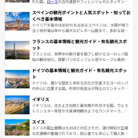
れた国。
ローマ
の古代遺跡やフィレンツェのルネッサンス
美術、ヴェネツィアの運河など、歴史あるスポットはもち
スペインの観光ポイントと人気スポット・知ってお
ろん、トスカーナの美しい田園風景やアマルフィ海岸の絶
景など、自然景観も見逃せない。観光の合間には、本場の
くべき基本情報
ピザやパスタなど、絶品のイタリア料理を堪能することも
イベリア半島のほぼ80％を占めるスペインは、太陽が降り
できる。朝目覚めてから夜眠るまで、すべての瞬間を楽し
注ぐ地中海沿岸から雄大なピレネー山脈まで、多彩な自然
ませてくれるイタリアで、忘れられない旅をしてみよう！
と文化が詰まったヨーロッパ屈指の旅行先だ。多様な地域
なお、新着のイタリア情報は
コンテンツ一覧
を参照してほ
フランスの基本情報と観光ガイド・有名観光スポ
文化が根付くこの国では、情熱的なフラメンコ、熱気あふ
しい。
れる闘牛、そして美味しいタパスが生活の一部となってい
ット
る。首都マドリードの洗練された雰囲気や、バルセロナの
フランスは、世界中の旅行者を魅了し続けるヨーロッパ屈
アートに溢れた街角から、地方では古代ローマ遺跡や中世
指の観光地だ。首都パリのエッフェル塔やルーブル美術館
の城塞都市、穏やかなビーチリゾートまで多彩な表情を見
といった象徴的なスポットから、田舎町の古風な美しさま
せる。地方によって風土や気候が異なるスペインはその個
ドイツの基本情報と観光ガイド・有名観光スポッ
で、幅広い魅力が詰まっている。華麗な宮殿、歴史的な大
性で訪れる人を魅了する。 なお、新着のスペイン情報は
コ
聖堂、美しいビーチ、そして豊かな自然が、訪れる者を心
ト
ンテンツ一覧
を参照してほしい。
から魅了する。また、フランスは美食の国としても知ら
ドイツは、豊かな歴史と多彩な文化が交差するヨーロッパ
れ、フランス料理はユネスコ無形文化遺産にも登録されて
の中心に位置する国。中世の街並みが残るロマンチック街
いる。シャンパンの発祥地であるランス、プロヴァンスの
道から、未来を先取りするようなモダンな都市まで多様な
香り高いラベンダー畑など、多彩な楽しみ方が可能だ。さ
イギリス
顔を持つこの国は、どこを歩いても飽きることがない。ベ
らに、パリ以外の地域にも魅力が溢れており、どの街角に
ルリンの文化的活気、バイエルン州のアルプスの絶景、そ
イギリスは、古きよき伝統と最先端が共存する国。ウェス
も豊かな歴史と文化が息づいている。パリ以外の個性あふ
してライン川沿いのワイン畑といった風景は必見。ビール
トミンスター寺院や大英博物館のようなランドマーク、歴
れる地方に足を運ぶとそれぞれで全く異なる文化を体験で
とソーセージを味わいながら地元の人と過ごす楽しい時間
史ある大学都市、美しい丘陵地帯や牧歌的な風景など、エ
きるだろう。 なお、新着のフランス情報は
コンテンツ一覧
スイス
は、お酒好きな人にはぜひ体験してほしい。 なお、新着の
リアごとに異なる魅力がある。また、優雅なアフタヌーン
を参照してほしい。
ドイツ情報は
コンテンツ一覧
を参照してほしい。
ティー、ビール好きにはたまらない英国パブ、サッカー観
スイスの国土面積は九州ほどの広さだが、運行時刻が正確
戦など、本場だからこそできる体験も豊富。イギリスを旅
な交通網が整備されており、初心者でも安心して個人旅行