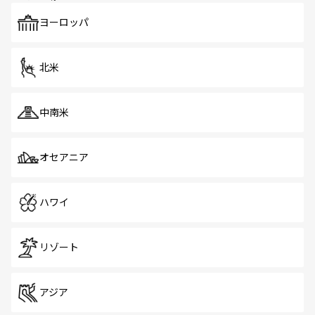
も、旅行者にとっては魅力的なポイント。グルメも豊富
で、ホーカーズは地元の風情を楽しめる外せないスポット
ヨーロッパ
だ。訪れる人を飽きさせないシンガポールで、多様な魅力
を体感しよう。 なお、新着のシンガポール情報は
コンテン
ツ一覧
を参照してほしい。
北米
中南米
オセアニア
ハワイ
リゾート
アジア