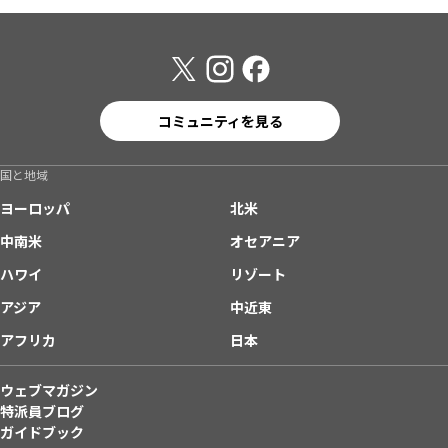
コミュニティを見る
国と地域
ヨーロッパ
北米
中南米
オセアニア
ハワイ
リゾート
アジア
中近東
アフリカ
日本
ウェブマガジン
特派員ブログ
ガイドブック