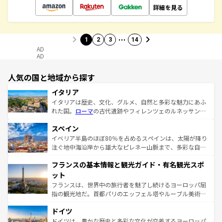
詳細を見る
…
1
2
3
14
AD
AD
人気の国と地域から探す
イタリア
イタリアは歴史、文化、グルメ、自然と多彩な魅力にあふ
れた国。
ローマ
の古代遺跡やフィレンツェのルネッサンス
美術、ヴェネツィアの運河など、歴史あるスポットはもち
スペイン
ろん、トスカーナの美しい田園風景やアマルフィ海岸の絶
景など、自然景観も見逃せない。観光の合間には、本場の
イベリア半島のほぼ80％を占めるスペインは、太陽が降り
ピザやパスタなど、絶品のイタリア料理を堪能することも
注ぐ地中海沿岸から雄大なピレネー山脈まで、多彩な自然
できる。朝目覚めてから夜眠るまで、すべての瞬間を楽し
と文化が詰まったヨーロッパ屈指の旅行先だ。多様な地域
フランスの基本情報と観光ガイド・有名観光スポ
ませてくれるイタリアで、忘れられない旅をしてみよう！
文化が根付くこの国では、情熱的なフラメンコ、熱気あふ
なお、新着のイタリア情報は
コンテンツ一覧
を参照してほ
れる闘牛、そして美味しいタパスが生活の一部となってい
ット
しい。
る。首都マドリードの洗練された雰囲気や、バルセロナの
フランスは、世界中の旅行者を魅了し続けるヨーロッパ屈
アートに溢れた街角から、地方では古代ローマ遺跡や中世
指の観光地だ。首都パリのエッフェル塔やルーブル美術館
の城塞都市、穏やかなビーチリゾートまで多彩な表情を見
といった象徴的なスポットから、田舎町の古風な美しさま
せる。地方によって風土や気候が異なるスペインはその個
ドイツ
で、幅広い魅力が詰まっている。華麗な宮殿、歴史的な大
性で訪れる人を魅了する。 なお、新着のスペイン情報は
コ
聖堂、美しいビーチ、そして豊かな自然が、訪れる者を心
ドイツは、豊かな歴史と多彩な文化が交差するヨーロッパ