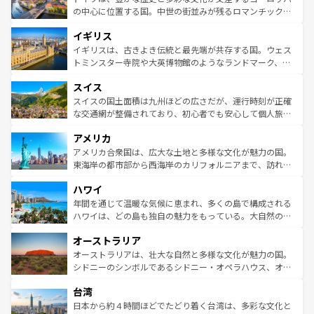
ンテンツ一覧
を参照してほしい。
から魅了する。また、フランスは美食の国としても知ら
の中心に位置する国。中世の街並みが残るロマンチック街
れ、フランス料理はユネスコ無形文化遺産にも登録されて
道から、未来を先取りするようなモダンな都市まで多様な
イギリス
いる。シャンパンの発祥地であるランス、プロヴァンスの
顔を持つこの国は、どこを歩いても飽きることがない。ベ
香り高いラベンダー畑など、多彩な楽しみ方が可能だ。さ
ルリンの文化的活気、バイエルン州のアルプスの絶景、そ
イギリスは、古きよき伝統と最先端が共存する国。ウェス
らに、パリ以外の地域にも魅力が溢れており、どの街角に
してライン川沿いのワイン畑といった風景は必見。ビール
トミンスター寺院や大英博物館のようなランドマーク、歴
も豊かな歴史と文化が息づいている。パリ以外の個性あふ
とソーセージを味わいながら地元の人と過ごす楽しい時間
史ある大学都市、美しい丘陵地帯や牧歌的な風景など、エ
れる地方に足を運ぶとそれぞれで全く異なる文化を体験で
スイス
は、お酒好きな人にはぜひ体験してほしい。 なお、新着の
リアごとに異なる魅力がある。また、優雅なアフタヌーン
きるだろう。 なお、新着のフランス情報は
コンテンツ一覧
ドイツ情報は
コンテンツ一覧
を参照してほしい。
ティー、ビール好きにはたまらない英国パブ、サッカー観
スイスの国土面積は九州ほどの広さだが、運行時刻が正確
を参照してほしい。
戦など、本場だからこそできる体験も豊富。イギリスを旅
な交通網が整備されており、初心者でも安心して個人旅行
して楽しみつくそう。 なお、新着のイギリス情報は
コンテ
を楽しめる。日本同様に時刻表どおりの旅が可能だ。中世
アメリカ
ンツ一覧
を参照してほしい。
の建物がそのまま残る町や、スイスならではのユニークな
博物館もあり、アルプス観光だけでなく町歩きも満喫する
アメリカ合衆国は、広大な土地と多様な文化が魅力の国。
ことができる。国民の所得が高いため物価も高いが、旅行
東海岸の都市部から西海岸のカリフォルニアまで、訪れる
者向けの交通パス提供のサービスもあり、うまく活用すれ
場所ごとに異なる風景と体験が待っている。ニューヨーク
ハワイ
ば市内交通費無料で観光を楽しむこともできる。 なお、新
のような巨大都市は、観光、ショッピング、エンターテイ
着のスイス情報は
コンテンツ一覧
を参照してほしい。
ンメントが詰まった刺激的なスポットだ。一方、アメリカ
年間を通じて温暖な気候に恵まれ、多くの島で構成される
西部には大自然が広がり、グランドキャニオンやイエロー
ハワイは、どの島も独自の魅力をもっている。大自然の神
ストーン国立公園といった絶景が堪能できる。さらに、南
秘を感じたいなら、火山が生み出した壮大な景観を誇るハ
オーストラリア
部のニューオーリンズでは、音楽と美食が融合した独特の
ワイ島は見逃せない。また、定番の観光地といえばオアフ
文化が魅力。旅行者はアメリカの各地域で異なる魅力を楽
島だが、静かな自然を求めるならマウイ島やカウアイ島が
オーストラリアは、壮大な自然と多様な文化が魅力の国。
しみながら、その多様性と豊かな歴史を感じることができ
おすすめ。エメラルドグリーンに輝く海をはじめ、豊かな
シドニーのシンボルであるシドニー・オペラハウス、オー
るだろう。車でのロードトリップや列車の旅も、アメリカ
文化や歴史が息づいている。「アロハスピリット」と呼ば
ストラリア東海岸北部に広がる大サンゴ礁地帯グレートバ
ならではの贅沢な旅のスタイルだ。 なお、新着のアメリカ
台湾
れるおもてなしの心で訪れる人々を迎えてくれるハワイの
リアリーフや大陸中央部にそびえるウルル（エアーズロッ
情報は
コンテンツ一覧
を参照してほしい。
人々、おいしいローカルフードやハワイアンミュージッ
ク）、タスマニアの美しい原生林やケアンズの熱帯雨林な
日本から約４時間ほどでたどり着く台湾は、多彩な文化と