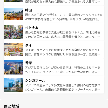
ク、伝統的なフラダンスなど、すべてがハワイの魅力を彩
ど、見どころがたくさん。また、カフェやワイン、オージ
自然が織りなす魅力的な観光地。活気あふれる大都市の台
っている。訪れるたびに新しい発見と感動が待っているハ
ービーフなどの食文化も豊かで、美味しいものであふれて
北やノスタルジックな町並みが人気な九份（ジォウフェ
ワイを、存分に味わってほしい。 なお、新着のハワイ情報
韓国
いる。アクティビティも充実しており、サーフィンやダイ
ン）、静ひつな山岳地帯である台湾東部など、都市の喧騒
は
コンテンツ一覧
を参照してほしい。
ビング、ハイキングなど、アウトドア好きにはたまらな
と山間の静けさが共存しており、訪れる人に新しい発見と
歴史ある王朝文化が残る一方で、最先端のファッションやK
い。オーストラリアの多彩な魅力を存分に味わいつくそ
驚きをもたらしてくれる。また、奥深い台湾の食文化も魅
-POPで世界を席巻している韓国。首都ソウルの宮殿や伝統
う。 なお、新着のオーストラリア情報は
コンテンツ一覧
を
力で、夜市などの屋台グルメから高級料理、ヘルシーで美
家屋が並ぶエリアでは韓国の歴史と文化に浸ることがで
参照してほしい。
ベトナム
容にもいいと評判のスイーツなど、バラエティ豊かな料理
き、地方に足を延ばせば四季折々の自然美を楽しむことが
が味わえる。 なお、新着の台湾情報は
コンテンツ一覧
を参
できる。そして、キムチや焼肉、絶品のストリートフード
豊かな自然と多様な文化が魅力的なベトナム。南北に細長
照してほしい。
まで、さまざまな韓国料理が待っている。夜には、韓国な
く伸びる国土には、広大な田園風景や青々とした山々、世
らではのナイトライフも堪能できる。あたたかいホスピタ
界遺産に登録された壮大な自然景観が点在し、都市部では
タイ
リティに包まれながら、韓国の多彩な魅力を心ゆくまで味
急速な発展と共に伝統が息づく。ハノイの古い町並みやホ
わってみてほしい。 なお、新着の韓国情報は
コンテンツ一
ーチミン市のフランス統治時代の建物も、独特の雰囲気を
タイは、東南アジアに位置する豊かな自然と歴史が息づく
覧
を参照してほしい。
醸し出している。また、バラエティの豊かさとおいしさで
国だ。首都バンコクは高層ビルが立ち並ぶ一方、伝統的な
世界中の食通を魅了してやまないベトナム料理も魅力のひ
寺院や市場がいたるところに点在し、古きよき文化と現代
香港
とつ。フォーやバインミー、ベトナムコーヒーなどは、ぜ
の活気が交差している。北部ではチェンマイなどの山岳地
ひ現地で味わいたい。どの地域を訪れてもあたたかい人々
帯で自然と触れ合い、南部ではプーケットやクラビの美し
アジアと西洋の文化が交わる香港は、特有のエネルギーを
が旅行者を迎えてくれるので、きっと忘れられない旅にな
いビーチでリゾート気分を楽しむことができる。タイ料理
もっている。ヴィクトリア湾に広がる壮大な景色、近未来
るはずだ。 なお、新着のベトナム情報は
コンテンツ一覧
を
は世界的に有名で、屋台から高級レストランまで味覚を刺
的なアートスポット、そして歴史と現代が融合した町並
参照してほしい。
シンガポール
激する。気候は一年中温暖で、どの季節にも異なる楽しみ
み、どこを訪れても感動するはず。観光スポットが密集し
が待っている。親しみやすいタイの人々、仏教を中心とし
ており、効率よく見どころを回れるのも魅力。息をのむよ
アジアの交差点として多文化が融合した独自の魅力を放つ
た文化、そして多様な観光資源が、訪れる旅人を魅了し続
うな絶景から文化的な体験まで、香港を存分に楽しみ尽く
シンガポール。未来的な建築物が並ぶマリーナベイ、歴史
ける。 なお、新着のタイ情報は
コンテンツ一覧
を参照して
そう。 なお、新着の香港情報は
コンテンツ一覧
を参照して
と伝統を感じられるエスニックタウン、多数の緑豊かな公
ほしい。
ほしい。
園や自然保護区など、自然が調和した近代的な景観と文化
の多様性あふれるカラフルな町は、どこを歩いても新しい
国と地域
発見がある。さらに、治安のよさや充実した公共交通機関