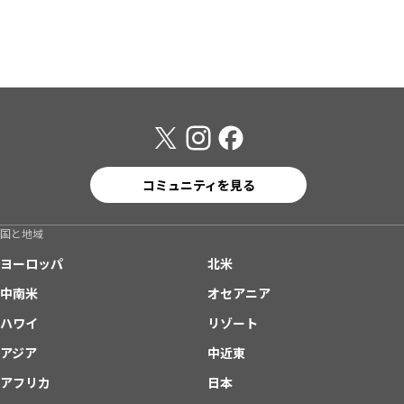
コミュニティを見る
国と地域
ヨーロッパ
北米
中南米
オセアニア
ハワイ
リゾート
アジア
中近東
アフリカ
日本