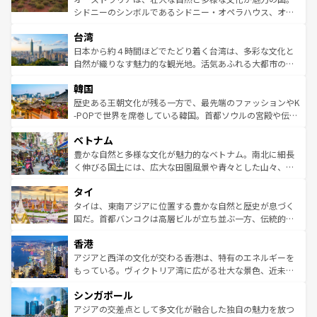
るだろう。車でのロードトリップや列車の旅も、アメリカ
文化や歴史が息づいている。「アロハスピリット」と呼ば
シドニーのシンボルであるシドニー・オペラハウス、オー
ならではの贅沢な旅のスタイルだ。 なお、新着のアメリカ
れるおもてなしの心で訪れる人々を迎えてくれるハワイの
ストラリア東海岸北部に広がる大サンゴ礁地帯グレートバ
情報は
コンテンツ一覧
を参照してほしい。
人々、おいしいローカルフードやハワイアンミュージッ
台湾
リアリーフや大陸中央部にそびえるウルル（エアーズロッ
ク、伝統的なフラダンスなど、すべてがハワイの魅力を彩
ク）、タスマニアの美しい原生林やケアンズの熱帯雨林な
日本から約４時間ほどでたどり着く台湾は、多彩な文化と
っている。訪れるたびに新しい発見と感動が待っているハ
ど、見どころがたくさん。また、カフェやワイン、オージ
自然が織りなす魅力的な観光地。活気あふれる大都市の台
ワイを、存分に味わってほしい。 なお、新着のハワイ情報
ービーフなどの食文化も豊かで、美味しいものであふれて
北やノスタルジックな町並みが人気な九份（ジォウフェ
は
コンテンツ一覧
を参照してほしい。
韓国
いる。アクティビティも充実しており、サーフィンやダイ
ン）、静ひつな山岳地帯である台湾東部など、都市の喧騒
ビング、ハイキングなど、アウトドア好きにはたまらな
と山間の静けさが共存しており、訪れる人に新しい発見と
歴史ある王朝文化が残る一方で、最先端のファッションやK
い。オーストラリアの多彩な魅力を存分に味わいつくそ
驚きをもたらしてくれる。また、奥深い台湾の食文化も魅
-POPで世界を席巻している韓国。首都ソウルの宮殿や伝統
う。 なお、新着のオーストラリア情報は
コンテンツ一覧
を
力で、夜市などの屋台グルメから高級料理、ヘルシーで美
家屋が並ぶエリアでは韓国の歴史と文化に浸ることがで
参照してほしい。
ベトナム
容にもいいと評判のスイーツなど、バラエティ豊かな料理
き、地方に足を延ばせば四季折々の自然美を楽しむことが
が味わえる。 なお、新着の台湾情報は
コンテンツ一覧
を参
できる。そして、キムチや焼肉、絶品のストリートフード
豊かな自然と多様な文化が魅力的なベトナム。南北に細長
照してほしい。
まで、さまざまな韓国料理が待っている。夜には、韓国な
く伸びる国土には、広大な田園風景や青々とした山々、世
らではのナイトライフも堪能できる。あたたかいホスピタ
界遺産に登録された壮大な自然景観が点在し、都市部では
タイ
リティに包まれながら、韓国の多彩な魅力を心ゆくまで味
急速な発展と共に伝統が息づく。ハノイの古い町並みやホ
わってみてほしい。 なお、新着の韓国情報は
コンテンツ一
ーチミン市のフランス統治時代の建物も、独特の雰囲気を
タイは、東南アジアに位置する豊かな自然と歴史が息づく
覧
を参照してほしい。
醸し出している。また、バラエティの豊かさとおいしさで
国だ。首都バンコクは高層ビルが立ち並ぶ一方、伝統的な
世界中の食通を魅了してやまないベトナム料理も魅力のひ
寺院や市場がいたるところに点在し、古きよき文化と現代
香港
とつ。フォーやバインミー、ベトナムコーヒーなどは、ぜ
の活気が交差している。北部ではチェンマイなどの山岳地
ひ現地で味わいたい。どの地域を訪れてもあたたかい人々
帯で自然と触れ合い、南部ではプーケットやクラビの美し
アジアと西洋の文化が交わる香港は、特有のエネルギーを
が旅行者を迎えてくれるので、きっと忘れられない旅にな
いビーチでリゾート気分を楽しむことができる。タイ料理
もっている。ヴィクトリア湾に広がる壮大な景色、近未来
るはずだ。 なお、新着のベトナム情報は
コンテンツ一覧
を
は世界的に有名で、屋台から高級レストランまで味覚を刺
的なアートスポット、そして歴史と現代が融合した町並
参照してほしい。
シンガポール
激する。気候は一年中温暖で、どの季節にも異なる楽しみ
み、どこを訪れても感動するはず。観光スポットが密集し
が待っている。親しみやすいタイの人々、仏教を中心とし
ており、効率よく見どころを回れるのも魅力。息をのむよ
アジアの交差点として多文化が融合した独自の魅力を放つ