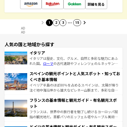
詳細を見る
…
1
2
3
15
AD
AD
人気の国と地域から探す
イタリア
イタリアは歴史、文化、グルメ、自然と多彩な魅力にあふ
れた国。
ローマ
の古代遺跡やフィレンツェのルネッサンス
美術、ヴェネツィアの運河など、歴史あるスポットはもち
スペインの観光ポイントと人気スポット・知ってお
ろん、トスカーナの美しい田園風景やアマルフィ海岸の絶
景など、自然景観も見逃せない。観光の合間には、本場の
くべき基本情報
ピザやパスタなど、絶品のイタリア料理を堪能することも
イベリア半島のほぼ80％を占めるスペインは、太陽が降り
できる。朝目覚めてから夜眠るまで、すべての瞬間を楽し
注ぐ地中海沿岸から雄大なピレネー山脈まで、多彩な自然
ませてくれるイタリアで、忘れられない旅をしてみよう！
と文化が詰まったヨーロッパ屈指の旅行先だ。多様な地域
なお、新着のイタリア情報は
コンテンツ一覧
を参照してほ
フランスの基本情報と観光ガイド・有名観光スポ
文化が根付くこの国では、情熱的なフラメンコ、熱気あふ
しい。
れる闘牛、そして美味しいタパスが生活の一部となってい
ット
る。首都マドリードの洗練された雰囲気や、バルセロナの
フランスは、世界中の旅行者を魅了し続けるヨーロッパ屈
アートに溢れた街角から、地方では古代ローマ遺跡や中世
指の観光地だ。首都パリのエッフェル塔やルーブル美術館
の城塞都市、穏やかなビーチリゾートまで多彩な表情を見
といった象徴的なスポットから、田舎町の古風な美しさま
せる。地方によって風土や気候が異なるスペインはその個
ドイツの基本情報と観光ガイド・有名観光スポッ
で、幅広い魅力が詰まっている。華麗な宮殿、歴史的な大