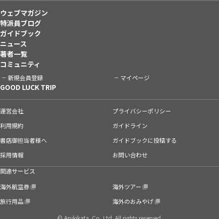
ウェブマガジン
特派員ブログ
ガイドブック
ニュース
著者一覧
コミュニティ
新規会員登録
マイページ
GOOD LUCK TRIP
運営会社
プライバシーポリシー
利用規約
ガイドライン
書店御担当者様へ
ガイドブックに投稿する
採用情報
お問い合わせ
関連サービス
海外航空券
海外ツアー
旅行用品
海外のおみやげ
© Arukikata. Co.,Ltd. All rights reserved.