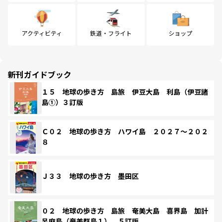
アクティビティ
鉄道・フライト
ショップ
新刊ガイドブック
１５ 地球の歩き方 島旅 伊豆大島 利島（伊豆諸
島①）３訂版
Ｃ０２ 地球の歩き方 ハワイ島 ２０２７～２０２
８
Ｊ３３ 地球の歩き方 墨田区
０２ 地球の歩き方 島旅 奄美大島 喜界島 加計
呂麻島（奄美群島１） ５訂版