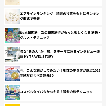
エアラインランキング 読者の投票をもとにランキン
グ形式で発表
Next韓国旅 次の韓国旅行がもっと楽しくなる 旅先・
グルメ・テクニック
旬な“あの人”が「旅」をテーマに語るインタビュー連
載 MY TRAVEL STORY
今、こんな旅がしてみたい！地球の歩き方が選ぶ2026
年絶対行くべき旅先30
コスパもタイパもかなえる！賢者の旅テクニック