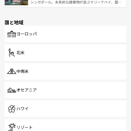
た文化、そして多様な観光資源が、訪れる旅人を魅了し続
うな絶景から文化的な体験まで、香港を存分に楽しみ尽く
シンガポール。未来的な建築物が並ぶマリーナベイ、歴史
ける。 なお、新着のタイ情報は
コンテンツ一覧
を参照して
そう。 なお、新着の香港情報は
コンテンツ一覧
を参照して
と伝統を感じられるエスニックタウン、多数の緑豊かな公
ほしい。
ほしい。
園や自然保護区など、自然が調和した近代的な景観と文化
の多様性あふれるカラフルな町は、どこを歩いても新しい
国と地域
発見がある。さらに、治安のよさや充実した公共交通機関
も、旅行者にとっては魅力的なポイント。グルメも豊富
で、ホーカーズは地元の風情を楽しめる外せないスポット
ヨーロッパ
だ。訪れる人を飽きさせないシンガポールで、多様な魅力
を体感しよう。 なお、新着のシンガポール情報は
コンテン
ツ一覧
を参照してほしい。
北米
中南米
オセアニア
ハワイ
リゾート