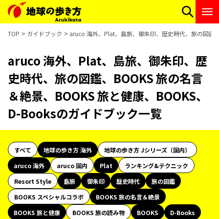
TOP
ガイドブック
aruco 海外、Plat、島旅、御朱印、歴史時代、旅の図鑑、
aruco 海外、Plat、島旅、御朱印、歴
史時代、旅の図鑑、BOOKS 旅の名言
＆絶景、BOOKS 旅と健康、BOOKS、
D-Booksのガイドブック一覧
すべて
地球の歩き方 海外
地球の歩き方 Jシリーズ（国内）
aruco 海外
aruco 国内
Plat
ランキング&テクニック
Resort Style
島旅
御朱印
歴史時代
旅の図鑑
BOOKS スペシャルコラボ
BOOKS 旅の名言＆絶景
BOOKS 旅と健康
BOOKS 旅の読み物
BOOKS
D-Books