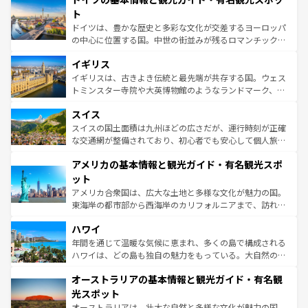
性で訪れる人を魅了する。 なお、新着のスペイン情報は
コ
聖堂、美しいビーチ、そして豊かな自然が、訪れる者を心
ト
ンテンツ一覧
を参照してほしい。
から魅了する。また、フランスは美食の国としても知ら
ドイツは、豊かな歴史と多彩な文化が交差するヨーロッパ
れ、フランス料理はユネスコ無形文化遺産にも登録されて
の中心に位置する国。中世の街並みが残るロマンチック街
いる。シャンパンの発祥地であるランス、プロヴァンスの
道から、未来を先取りするようなモダンな都市まで多様な
香り高いラベンダー畑など、多彩な楽しみ方が可能だ。さ
イギリス
顔を持つこの国は、どこを歩いても飽きることがない。ベ
らに、パリ以外の地域にも魅力が溢れており、どの街角に
ルリンの文化的活気、バイエルン州のアルプスの絶景、そ
イギリスは、古きよき伝統と最先端が共存する国。ウェス
も豊かな歴史と文化が息づいている。パリ以外の個性あふ
してライン川沿いのワイン畑といった風景は必見。ビール
トミンスター寺院や大英博物館のようなランドマーク、歴
れる地方に足を運ぶとそれぞれで全く異なる文化を体験で
とソーセージを味わいながら地元の人と過ごす楽しい時間
史ある大学都市、美しい丘陵地帯や牧歌的な風景など、エ
きるだろう。 なお、新着のフランス情報は
コンテンツ一覧
スイス
は、お酒好きな人にはぜひ体験してほしい。 なお、新着の
リアごとに異なる魅力がある。また、優雅なアフタヌーン
を参照してほしい。
ドイツ情報は
コンテンツ一覧
を参照してほしい。
ティー、ビール好きにはたまらない英国パブ、サッカー観
スイスの国土面積は九州ほどの広さだが、運行時刻が正確
戦など、本場だからこそできる体験も豊富。イギリスを旅
な交通網が整備されており、初心者でも安心して個人旅行
して楽しみつくそう。 なお、新着のイギリス情報は
コンテ
を楽しめる。日本同様に時刻表どおりの旅が可能だ。中世
アメリカの基本情報と観光ガイド・有名観光スポ
ンツ一覧
を参照してほしい。
の建物がそのまま残る町や、スイスならではのユニークな
博物館もあり、アルプス観光だけでなく町歩きも満喫する
ット
ことができる。国民の所得が高いため物価も高いが、旅行
アメリカ合衆国は、広大な土地と多様な文化が魅力の国。
者向けの交通パス提供のサービスもあり、うまく活用すれ
東海岸の都市部から西海岸のカリフォルニアまで、訪れる
ば市内交通費無料で観光を楽しむこともできる。 なお、新
場所ごとに異なる風景と体験が待っている。ニューヨーク
着のスイス情報は
コンテンツ一覧
を参照してほしい。
ハワイ
のような巨大都市は、観光、ショッピング、エンターテイ
ンメントが詰まった刺激的なスポットだ。一方、アメリカ
年間を通じて温暖な気候に恵まれ、多くの島で構成される
西部には大自然が広がり、グランドキャニオンやイエロー
ハワイは、どの島も独自の魅力をもっている。大自然の神
ストーン国立公園といった絶景が堪能できる。さらに、南
秘を感じたいなら、火山が生み出した壮大な景観を誇るハ
オーストラリアの基本情報と観光ガイド・有名観
部のニューオーリンズでは、音楽と美食が融合した独特の
ワイ島は見逃せない。また、定番の観光地といえばオアフ
文化が魅力。旅行者はアメリカの各地域で異なる魅力を楽
島だが、静かな自然を求めるならマウイ島やカウアイ島が
光スポット
しみながら、その多様性と豊かな歴史を感じることができ
おすすめ。エメラルドグリーンに輝く海をはじめ、豊かな
オーストラリアは、壮大な自然と多様な文化が魅力の国。