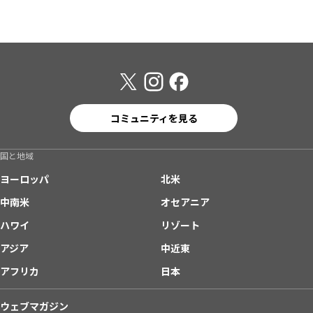
コミュニティを見る
国と地域
ヨーロッパ
北米
中南米
オセアニア
ハワイ
リゾート
アジア
中近東
アフリカ
日本
ウェブマガジン