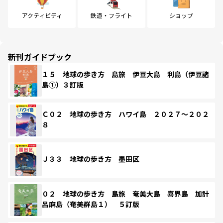
アクティビティ
鉄道・フライト
ショップ
新刊ガイドブック
１５ 地球の歩き方 島旅 伊豆大島 利島（伊豆諸
島①）３訂版
Ｃ０２ 地球の歩き方 ハワイ島 ２０２７～２０２
８
Ｊ３３ 地球の歩き方 墨田区
０２ 地球の歩き方 島旅 奄美大島 喜界島 加計
呂麻島（奄美群島１） ５訂版