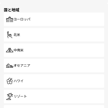
ほしい。
ほしい。
園や自然保護区など、自然が調和した近代的な景観と文化
の多様性あふれるカラフルな町は、どこを歩いても新しい
国と地域
発見がある。さらに、治安のよさや充実した公共交通機関
も、旅行者にとっては魅力的なポイント。グルメも豊富
で、ホーカーズは地元の風情を楽しめる外せないスポット
ヨーロッパ
だ。訪れる人を飽きさせないシンガポールで、多様な魅力
を体感しよう。 なお、新着のシンガポール情報は
コンテン
ツ一覧
を参照してほしい。
北米
中南米
オセアニア
ハワイ
リゾート