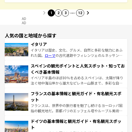
…
1
2
3
12
AD
AD
人気の国と地域から探す
イタリア
イタリアは歴史、文化、グルメ、自然と多彩な魅力にあふ
れた国。
ローマ
の古代遺跡やフィレンツェのルネッサンス
美術、ヴェネツィアの運河など、歴史あるスポットはもち
スペインの観光ポイントと人気スポット・知ってお
ろん、トスカーナの美しい田園風景やアマルフィ海岸の絶
景など、自然景観も見逃せない。観光の合間には、本場の
くべき基本情報
ピザやパスタなど、絶品のイタリア料理を堪能することも
イベリア半島のほぼ80％を占めるスペインは、太陽が降り
できる。朝目覚めてから夜眠るまで、すべての瞬間を楽し
注ぐ地中海沿岸から雄大なピレネー山脈まで、多彩な自然
ませてくれるイタリアで、忘れられない旅をしてみよう！
と文化が詰まったヨーロッパ屈指の旅行先だ。多様な地域
なお、新着のイタリア情報は
コンテンツ一覧
を参照してほ
フランスの基本情報と観光ガイド・有名観光スポ
文化が根付くこの国では、情熱的なフラメンコ、熱気あふ
しい。
れる闘牛、そして美味しいタパスが生活の一部となってい
ット
る。首都マドリードの洗練された雰囲気や、バルセロナの
フランスは、世界中の旅行者を魅了し続けるヨーロッパ屈
アートに溢れた街角から、地方では古代ローマ遺跡や中世
指の観光地だ。首都パリのエッフェル塔やルーブル美術館
の城塞都市、穏やかなビーチリゾートまで多彩な表情を見
といった象徴的なスポットから、田舎町の古風な美しさま
せる。地方によって風土や気候が異なるスペインはその個
ドイツの基本情報と観光ガイド・有名観光スポッ
で、幅広い魅力が詰まっている。華麗な宮殿、歴史的な大
性で訪れる人を魅了する。 なお、新着のスペイン情報は
コ
聖堂、美しいビーチ、そして豊かな自然が、訪れる者を心
ト
ンテンツ一覧
を参照してほしい。
から魅了する。また、フランスは美食の国としても知ら