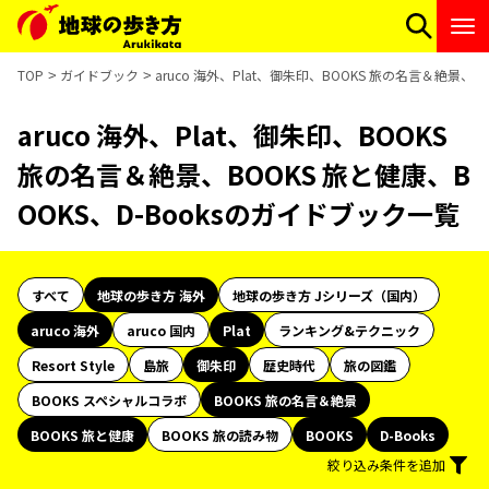
TOP
ガイドブック
aruco 海外、Plat、御朱印、BOOKS 旅の名言＆絶景、B
aruco 海外、Plat、御朱印、BOOKS
旅の名言＆絶景、BOOKS 旅と健康、B
OOKS、D-Booksのガイドブック一覧
すべて
地球の歩き方 海外
地球の歩き方 Jシリーズ（国内）
aruco 海外
aruco 国内
Plat
ランキング&テクニック
Resort Style
島旅
御朱印
歴史時代
旅の図鑑
BOOKS スペシャルコラボ
BOOKS 旅の名言＆絶景
BOOKS 旅と健康
BOOKS 旅の読み物
BOOKS
D-Books
絞り込み条件を追加