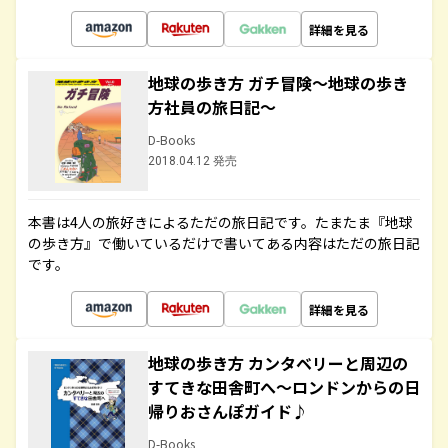
詳細を見る
地球の歩き方 ガチ冒険～地球の歩き
方社員の旅日記～
D-Books
2018.04.12 発売
本書は4人の旅好きによるただの旅日記です。たまたま『地球
の歩き方』で働いているだけで書いてある内容はただの旅日記
です。
詳細を見る
地球の歩き方 カンタベリーと周辺の
すてきな田舎町へ～ロンドンからの日
帰りおさんぽガイド♪
D-Books