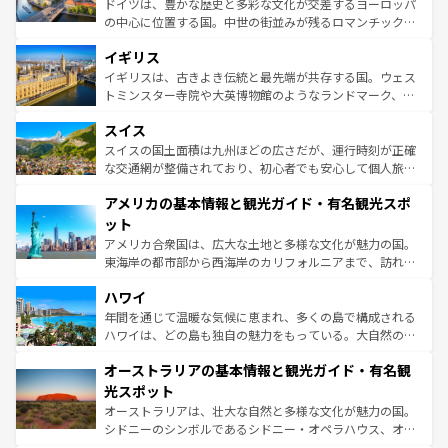
ドイツは、豊かな歴史と多彩な文化が交差するヨーロッパ
れ、フランス料理はユネスコ無形文化遺産にも登録されて
の中心に位置する国。中世の街並みが残るロマンチック街
いる。シャンパンの発祥地であるランス、プロヴァンスの
道から、未来を先取りするようなモダンな都市まで多様な
香り高いラベンダー畑など、多彩な楽しみ方が可能だ。さ
イギリス
顔を持つこの国は、どこを歩いても飽きることがない。ベ
らに、パリ以外の地域にも魅力が溢れており、どの街角に
ルリンの文化的活気、バイエルン州のアルプスの絶景、そ
イギリスは、古きよき伝統と最先端が共存する国。ウェス
も豊かな歴史と文化が息づいている。パリ以外の個性あふ
してライン川沿いのワイン畑といった風景は必見。ビール
トミンスター寺院や大英博物館のようなランドマーク、歴
れる地方に足を運ぶとそれぞれで全く異なる文化を体験で
とソーセージを味わいながら地元の人と過ごす楽しい時間
史ある大学都市、美しい丘陵地帯や牧歌的な風景など、エ
きるだろう。 なお、新着のフランス情報は
コンテンツ一覧
スイス
は、お酒好きな人にはぜひ体験してほしい。 なお、新着の
リアごとに異なる魅力がある。また、優雅なアフタヌーン
を参照してほしい。
ドイツ情報は
コンテンツ一覧
を参照してほしい。
ティー、ビール好きにはたまらない英国パブ、サッカー観
スイスの国土面積は九州ほどの広さだが、運行時刻が正確
戦など、本場だからこそできる体験も豊富。イギリスを旅
な交通網が整備されており、初心者でも安心して個人旅行
して楽しみつくそう。 なお、新着のイギリス情報は
コンテ
を楽しめる。日本同様に時刻表どおりの旅が可能だ。中世
アメリカの基本情報と観光ガイド・有名観光スポ
ンツ一覧
を参照してほしい。
の建物がそのまま残る町や、スイスならではのユニークな
博物館もあり、アルプス観光だけでなく町歩きも満喫する
ット
ことができる。国民の所得が高いため物価も高いが、旅行
アメリカ合衆国は、広大な土地と多様な文化が魅力の国。
者向けの交通パス提供のサービスもあり、うまく活用すれ
東海岸の都市部から西海岸のカリフォルニアまで、訪れる
ば市内交通費無料で観光を楽しむこともできる。 なお、新
場所ごとに異なる風景と体験が待っている。ニューヨーク
着のスイス情報は
コンテンツ一覧
を参照してほしい。
ハワイ
のような巨大都市は、観光、ショッピング、エンターテイ
ンメントが詰まった刺激的なスポットだ。一方、アメリカ
年間を通じて温暖な気候に恵まれ、多くの島で構成される
西部には大自然が広がり、グランドキャニオンやイエロー
ハワイは、どの島も独自の魅力をもっている。大自然の神
ストーン国立公園といった絶景が堪能できる。さらに、南
秘を感じたいなら、火山が生み出した壮大な景観を誇るハ
オーストラリアの基本情報と観光ガイド・有名観
部のニューオーリンズでは、音楽と美食が融合した独特の
ワイ島は見逃せない。また、定番の観光地といえばオアフ
文化が魅力。旅行者はアメリカの各地域で異なる魅力を楽
島だが、静かな自然を求めるならマウイ島やカウアイ島が
光スポット
しみながら、その多様性と豊かな歴史を感じることができ
おすすめ。エメラルドグリーンに輝く海をはじめ、豊かな
オーストラリアは、壮大な自然と多様な文化が魅力の国。
るだろう。車でのロードトリップや列車の旅も、アメリカ
文化や歴史が息づいている。「アロハスピリット」と呼ば
シドニーのシンボルであるシドニー・オペラハウス、オー
ならではの贅沢な旅のスタイルだ。 なお、新着のアメリカ
れるおもてなしの心で訪れる人々を迎えてくれるハワイの
ストラリア東海岸北部に広がる大サンゴ礁地帯グレートバ