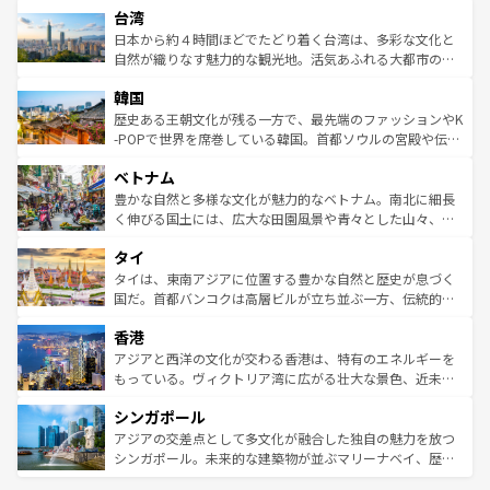
情報は
コンテンツ一覧
を参照してほしい。
人々、おいしいローカルフードやハワイアンミュージッ
台湾
リアリーフや大陸中央部にそびえるウルル（エアーズロッ
ク、伝統的なフラダンスなど、すべてがハワイの魅力を彩
ク）、タスマニアの美しい原生林やケアンズの熱帯雨林な
日本から約４時間ほどでたどり着く台湾は、多彩な文化と
っている。訪れるたびに新しい発見と感動が待っているハ
ど、見どころがたくさん。また、カフェやワイン、オージ
自然が織りなす魅力的な観光地。活気あふれる大都市の台
ワイを、存分に味わってほしい。 なお、新着のハワイ情報
ービーフなどの食文化も豊かで、美味しいものであふれて
北やノスタルジックな町並みが人気な九份（ジォウフェ
は
コンテンツ一覧
を参照してほしい。
韓国
いる。アクティビティも充実しており、サーフィンやダイ
ン）、静ひつな山岳地帯である台湾東部など、都市の喧騒
ビング、ハイキングなど、アウトドア好きにはたまらな
と山間の静けさが共存しており、訪れる人に新しい発見と
歴史ある王朝文化が残る一方で、最先端のファッションやK
い。オーストラリアの多彩な魅力を存分に味わいつくそ
驚きをもたらしてくれる。また、奥深い台湾の食文化も魅
-POPで世界を席巻している韓国。首都ソウルの宮殿や伝統
う。 なお、新着のオーストラリア情報は
コンテンツ一覧
を
力で、夜市などの屋台グルメから高級料理、ヘルシーで美
家屋が並ぶエリアでは韓国の歴史と文化に浸ることがで
参照してほしい。
ベトナム
容にもいいと評判のスイーツなど、バラエティ豊かな料理
き、地方に足を延ばせば四季折々の自然美を楽しむことが
が味わえる。 なお、新着の台湾情報は
コンテンツ一覧
を参
できる。そして、キムチや焼肉、絶品のストリートフード
豊かな自然と多様な文化が魅力的なベトナム。南北に細長
照してほしい。
まで、さまざまな韓国料理が待っている。夜には、韓国な
く伸びる国土には、広大な田園風景や青々とした山々、世
らではのナイトライフも堪能できる。あたたかいホスピタ
界遺産に登録された壮大な自然景観が点在し、都市部では
タイ
リティに包まれながら、韓国の多彩な魅力を心ゆくまで味
急速な発展と共に伝統が息づく。ハノイの古い町並みやホ
わってみてほしい。 なお、新着の韓国情報は
コンテンツ一
ーチミン市のフランス統治時代の建物も、独特の雰囲気を
タイは、東南アジアに位置する豊かな自然と歴史が息づく
覧
を参照してほしい。
醸し出している。また、バラエティの豊かさとおいしさで
国だ。首都バンコクは高層ビルが立ち並ぶ一方、伝統的な
世界中の食通を魅了してやまないベトナム料理も魅力のひ
寺院や市場がいたるところに点在し、古きよき文化と現代
香港
とつ。フォーやバインミー、ベトナムコーヒーなどは、ぜ
の活気が交差している。北部ではチェンマイなどの山岳地
ひ現地で味わいたい。どの地域を訪れてもあたたかい人々
帯で自然と触れ合い、南部ではプーケットやクラビの美し
アジアと西洋の文化が交わる香港は、特有のエネルギーを
が旅行者を迎えてくれるので、きっと忘れられない旅にな
いビーチでリゾート気分を楽しむことができる。タイ料理
もっている。ヴィクトリア湾に広がる壮大な景色、近未来
るはずだ。 なお、新着のベトナム情報は
コンテンツ一覧
を
は世界的に有名で、屋台から高級レストランまで味覚を刺
的なアートスポット、そして歴史と現代が融合した町並
参照してほしい。
シンガポール
激する。気候は一年中温暖で、どの季節にも異なる楽しみ
み、どこを訪れても感動するはず。観光スポットが密集し
が待っている。親しみやすいタイの人々、仏教を中心とし
ており、効率よく見どころを回れるのも魅力。息をのむよ
アジアの交差点として多文化が融合した独自の魅力を放つ
た文化、そして多様な観光資源が、訪れる旅人を魅了し続
うな絶景から文化的な体験まで、香港を存分に楽しみ尽く
シンガポール。未来的な建築物が並ぶマリーナベイ、歴史
ける。 なお、新着のタイ情報は
コンテンツ一覧
を参照して
そう。 なお、新着の香港情報は
コンテンツ一覧
を参照して
と伝統を感じられるエスニックタウン、多数の緑豊かな公