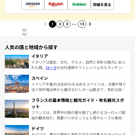
詳細を見る
…
1
2
3
13
AD
AD
人気の国と地域から探す
イタリア
イタリアは歴史、文化、グルメ、自然と多彩な魅力にあふ
れた国。
ローマ
の古代遺跡やフィレンツェのルネッサンス
美術、ヴェネツィアの運河など、歴史あるスポットはもち
スペイン
ろん、トスカーナの美しい田園風景やアマルフィ海岸の絶
景など、自然景観も見逃せない。観光の合間には、本場の
イベリア半島のほぼ80％を占めるスペインは、太陽が降り
ピザやパスタなど、絶品のイタリア料理を堪能することも
注ぐ地中海沿岸から雄大なピレネー山脈まで、多彩な自然
できる。朝目覚めてから夜眠るまで、すべての瞬間を楽し
と文化が詰まったヨーロッパ屈指の旅行先だ。多様な地域
フランスの基本情報と観光ガイド・有名観光スポ
ませてくれるイタリアで、忘れられない旅をしてみよう！
文化が根付くこの国では、情熱的なフラメンコ、熱気あふ
なお、新着のイタリア情報は
コンテンツ一覧
を参照してほ
れる闘牛、そして美味しいタパスが生活の一部となってい
ット
しい。
る。首都マドリードの洗練された雰囲気や、バルセロナの
フランスは、世界中の旅行者を魅了し続けるヨーロッパ屈
アートに溢れた街角から、地方では古代ローマ遺跡や中世
指の観光地だ。首都パリのエッフェル塔やルーブル美術館
の城塞都市、穏やかなビーチリゾートまで多彩な表情を見
といった象徴的なスポットから、田舎町の古風な美しさま
せる。地方によって風土や気候が異なるスペインはその個
ドイツ
で、幅広い魅力が詰まっている。華麗な宮殿、歴史的な大
性で訪れる人を魅了する。 なお、新着のスペイン情報は
コ
聖堂、美しいビーチ、そして豊かな自然が、訪れる者を心
ドイツは、豊かな歴史と多彩な文化が交差するヨーロッパ