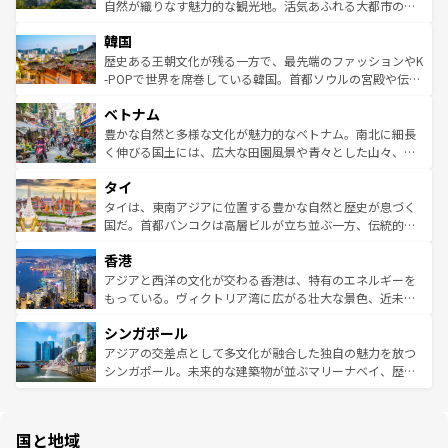
ク、伝統的なフラダンスなど、すべてがハワイの魅力を彩
ど、見どころがたくさん。また、カフェやワイン、オージ
自然が織りなす魅力的な観光地。活気あふれる大都市の台
っている。訪れるたびに新しい発見と感動が待っているハ
ービーフなどの食文化も豊かで、美味しいものであふれて
北やノスタルジックな町並みが人気な九份（ジォウフェ
ワイを、存分に味わってほしい。 なお、新着のハワイ情報
韓国
いる。アクティビティも充実しており、サーフィンやダイ
ン）、静ひつな山岳地帯である台湾東部など、都市の喧騒
は
コンテンツ一覧
を参照してほしい。
ビング、ハイキングなど、アウトドア好きにはたまらな
と山間の静けさが共存しており、訪れる人に新しい発見と
歴史ある王朝文化が残る一方で、最先端のファッションやK
い。オーストラリアの多彩な魅力を存分に味わいつくそ
驚きをもたらしてくれる。また、奥深い台湾の食文化も魅
-POPで世界を席巻している韓国。首都ソウルの宮殿や伝統
う。 なお、新着のオーストラリア情報は
コンテンツ一覧
を
力で、夜市などの屋台グルメから高級料理、ヘルシーで美
家屋が並ぶエリアでは韓国の歴史と文化に浸ることがで
参照してほしい。
ベトナム
容にもいいと評判のスイーツなど、バラエティ豊かな料理
き、地方に足を延ばせば四季折々の自然美を楽しむことが
が味わえる。 なお、新着の台湾情報は
コンテンツ一覧
を参
できる。そして、キムチや焼肉、絶品のストリートフード
豊かな自然と多様な文化が魅力的なベトナム。南北に細長
照してほしい。
まで、さまざまな韓国料理が待っている。夜には、韓国な
く伸びる国土には、広大な田園風景や青々とした山々、世
らではのナイトライフも堪能できる。あたたかいホスピタ
界遺産に登録された壮大な自然景観が点在し、都市部では
タイ
リティに包まれながら、韓国の多彩な魅力を心ゆくまで味
急速な発展と共に伝統が息づく。ハノイの古い町並みやホ
わってみてほしい。 なお、新着の韓国情報は
コンテンツ一
ーチミン市のフランス統治時代の建物も、独特の雰囲気を
タイは、東南アジアに位置する豊かな自然と歴史が息づく
覧
を参照してほしい。
醸し出している。また、バラエティの豊かさとおいしさで
国だ。首都バンコクは高層ビルが立ち並ぶ一方、伝統的な
世界中の食通を魅了してやまないベトナム料理も魅力のひ
寺院や市場がいたるところに点在し、古きよき文化と現代
香港
とつ。フォーやバインミー、ベトナムコーヒーなどは、ぜ
の活気が交差している。北部ではチェンマイなどの山岳地
ひ現地で味わいたい。どの地域を訪れてもあたたかい人々
帯で自然と触れ合い、南部ではプーケットやクラビの美し
アジアと西洋の文化が交わる香港は、特有のエネルギーを
が旅行者を迎えてくれるので、きっと忘れられない旅にな
いビーチでリゾート気分を楽しむことができる。タイ料理
もっている。ヴィクトリア湾に広がる壮大な景色、近未来
るはずだ。 なお、新着のベトナム情報は
コンテンツ一覧
を
は世界的に有名で、屋台から高級レストランまで味覚を刺
的なアートスポット、そして歴史と現代が融合した町並
参照してほしい。
シンガポール
激する。気候は一年中温暖で、どの季節にも異なる楽しみ
み、どこを訪れても感動するはず。観光スポットが密集し
が待っている。親しみやすいタイの人々、仏教を中心とし
ており、効率よく見どころを回れるのも魅力。息をのむよ
アジアの交差点として多文化が融合した独自の魅力を放つ
た文化、そして多様な観光資源が、訪れる旅人を魅了し続
うな絶景から文化的な体験まで、香港を存分に楽しみ尽く
シンガポール。未来的な建築物が並ぶマリーナベイ、歴史
ける。 なお、新着のタイ情報は
コンテンツ一覧
を参照して
そう。 なお、新着の香港情報は
コンテンツ一覧
を参照して
と伝統を感じられるエスニックタウン、多数の緑豊かな公
ほしい。
ほしい。
園や自然保護区など、自然が調和した近代的な景観と文化
の多様性あふれるカラフルな町は、どこを歩いても新しい
国と地域
発見がある。さらに、治安のよさや充実した公共交通機関