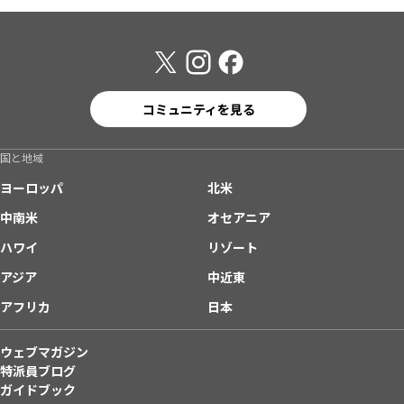
コミュニティを見る
国と地域
ヨーロッパ
北米
中南米
オセアニア
ハワイ
リゾート
アジア
中近東
アフリカ
日本
ウェブマガジン
特派員ブログ
ガイドブック