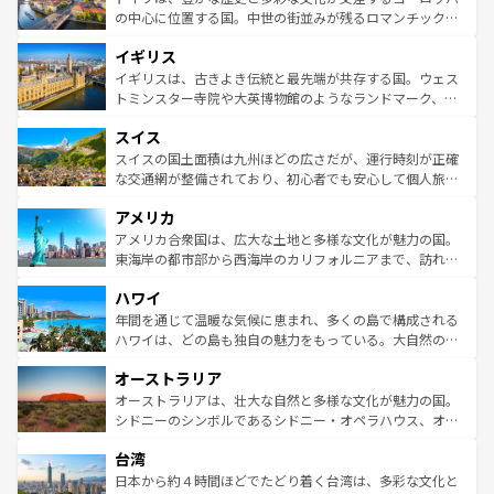
ンテンツ一覧
を参照してほしい。
から魅了する。また、フランスは美食の国としても知ら
の中心に位置する国。中世の街並みが残るロマンチック街
れ、フランス料理はユネスコ無形文化遺産にも登録されて
道から、未来を先取りするようなモダンな都市まで多様な
イギリス
いる。シャンパンの発祥地であるランス、プロヴァンスの
顔を持つこの国は、どこを歩いても飽きることがない。ベ
香り高いラベンダー畑など、多彩な楽しみ方が可能だ。さ
ルリンの文化的活気、バイエルン州のアルプスの絶景、そ
イギリスは、古きよき伝統と最先端が共存する国。ウェス
らに、パリ以外の地域にも魅力が溢れており、どの街角に
してライン川沿いのワイン畑といった風景は必見。ビール
トミンスター寺院や大英博物館のようなランドマーク、歴
も豊かな歴史と文化が息づいている。パリ以外の個性あふ
とソーセージを味わいながら地元の人と過ごす楽しい時間
史ある大学都市、美しい丘陵地帯や牧歌的な風景など、エ
れる地方に足を運ぶとそれぞれで全く異なる文化を体験で
スイス
は、お酒好きな人にはぜひ体験してほしい。 なお、新着の
リアごとに異なる魅力がある。また、優雅なアフタヌーン
きるだろう。 なお、新着のフランス情報は
コンテンツ一覧
ドイツ情報は
コンテンツ一覧
を参照してほしい。
ティー、ビール好きにはたまらない英国パブ、サッカー観
スイスの国土面積は九州ほどの広さだが、運行時刻が正確
を参照してほしい。
戦など、本場だからこそできる体験も豊富。イギリスを旅
な交通網が整備されており、初心者でも安心して個人旅行
して楽しみつくそう。 なお、新着のイギリス情報は
コンテ
を楽しめる。日本同様に時刻表どおりの旅が可能だ。中世
アメリカ
ンツ一覧
を参照してほしい。
の建物がそのまま残る町や、スイスならではのユニークな
博物館もあり、アルプス観光だけでなく町歩きも満喫する
アメリカ合衆国は、広大な土地と多様な文化が魅力の国。
ことができる。国民の所得が高いため物価も高いが、旅行
東海岸の都市部から西海岸のカリフォルニアまで、訪れる
者向けの交通パス提供のサービスもあり、うまく活用すれ
場所ごとに異なる風景と体験が待っている。ニューヨーク
ハワイ
ば市内交通費無料で観光を楽しむこともできる。 なお、新
のような巨大都市は、観光、ショッピング、エンターテイ
着のスイス情報は
コンテンツ一覧
を参照してほしい。
ンメントが詰まった刺激的なスポットだ。一方、アメリカ
年間を通じて温暖な気候に恵まれ、多くの島で構成される
西部には大自然が広がり、グランドキャニオンやイエロー
ハワイは、どの島も独自の魅力をもっている。大自然の神
ストーン国立公園といった絶景が堪能できる。さらに、南
秘を感じたいなら、火山が生み出した壮大な景観を誇るハ
オーストラリア
部のニューオーリンズでは、音楽と美食が融合した独特の
ワイ島は見逃せない。また、定番の観光地といえばオアフ
文化が魅力。旅行者はアメリカの各地域で異なる魅力を楽
島だが、静かな自然を求めるならマウイ島やカウアイ島が
オーストラリアは、壮大な自然と多様な文化が魅力の国。
しみながら、その多様性と豊かな歴史を感じることができ
おすすめ。エメラルドグリーンに輝く海をはじめ、豊かな
シドニーのシンボルであるシドニー・オペラハウス、オー
るだろう。車でのロードトリップや列車の旅も、アメリカ
文化や歴史が息づいている。「アロハスピリット」と呼ば
ストラリア東海岸北部に広がる大サンゴ礁地帯グレートバ
ならではの贅沢な旅のスタイルだ。 なお、新着のアメリカ
台湾
れるおもてなしの心で訪れる人々を迎えてくれるハワイの
リアリーフや大陸中央部にそびえるウルル（エアーズロッ
情報は
コンテンツ一覧
を参照してほしい。
人々、おいしいローカルフードやハワイアンミュージッ
ク）、タスマニアの美しい原生林やケアンズの熱帯雨林な
日本から約４時間ほどでたどり着く台湾は、多彩な文化と