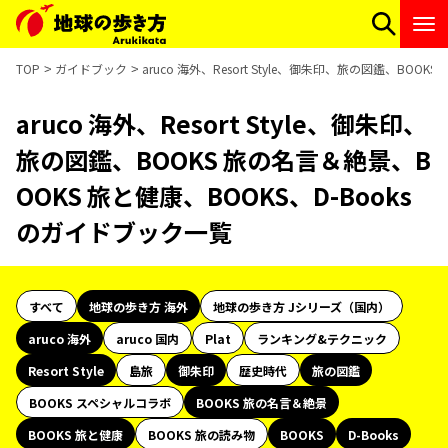
TOP
ガイドブック
aruco 海外、Resort Style、御朱印、旅の図鑑、BO
aruco 海外、Resort Style、御朱印、
旅の図鑑、BOOKS 旅の名言＆絶景、B
OOKS 旅と健康、BOOKS、D-Books
のガイドブック一覧
すべて
地球の歩き方 海外
地球の歩き方 Jシリーズ（国内）
aruco 海外
aruco 国内
Plat
ランキング&テクニック
Resort Style
島旅
御朱印
歴史時代
旅の図鑑
BOOKS スペシャルコラボ
BOOKS 旅の名言＆絶景
BOOKS 旅と健康
BOOKS 旅の読み物
BOOKS
D-Books