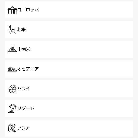
も、旅行者にとっては魅力的なポイント。グルメも豊富
で、ホーカーズは地元の風情を楽しめる外せないスポット
ヨーロッパ
だ。訪れる人を飽きさせないシンガポールで、多様な魅力
を体感しよう。 なお、新着のシンガポール情報は
コンテン
ツ一覧
を参照してほしい。
北米
中南米
オセアニア
ハワイ
リゾート
アジア