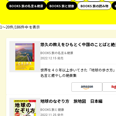
BOOKS 旅の名言＆絶景
BOOKS 旅と健康
BOOKS 旅の読み物
1〜20件/186件中 を表示
悠久の教えをひもとく中国のことばと絶
BOOKS 旅の名言＆絶景
2022.12.15 発売
世界を４０年以上歩いてきた「地球の歩き方
名言と癒やしの絶景集
地球のなぞり方 旅地図 日本編
BOOKS 旅と健康
2022.11.25 発売