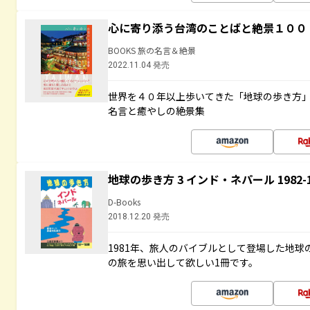
心に寄り添う台湾のことばと絶景１００
BOOKS 旅の名言＆絶景
2022.11.04 発売
世界を４０年以上歩いてきた「地球の歩き方
名言と癒やしの絶景集
地球の歩き方 3 インド・ネパール 1982
D-Books
2018.12.20 発売
1981年、旅人のバイブルとして登場した地
の旅を思い出して欲しい1冊です。