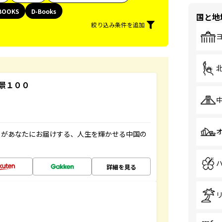
BOOKS
D-Books
国と地
絞り込み条件を追加
景１００
」があなたにお届けする、人生を輝かせる中国の
詳細を見る