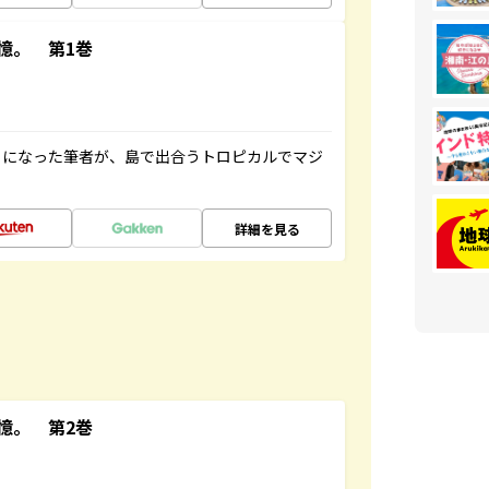
憶。 第1巻
とになった筆者が、島で出合うトロピカルでマジ
詳細を見る
憶。 第2巻