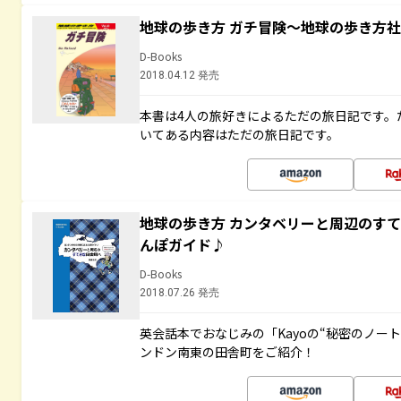
地球の歩き方 ガチ冒険～地球の歩き方
D-Books
2018.04.12 発売
本書は4人の旅好きによるただの旅日記です。
いてある内容はただの旅日記です。
地球の歩き方 カンタベリーと周辺のす
んぽガイド♪
D-Books
2018.07.26 発売
英会話本でおなじみの「Kayoの“秘密のノー
ンドン南東の田舎町をご紹介！