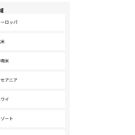
域
ヨーロッパ
北米
中南米
オセアニア
ハワイ
リゾート