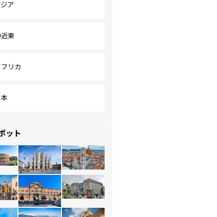
アジア
中近東
アフリカ
日本
ポット