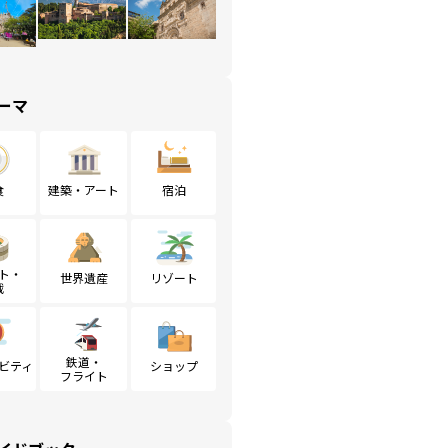
ーマ
食
建築・アート
宿泊
ト・
世界遺産
リゾート
戦
鉄道・
ビティ
ショップ
フライト