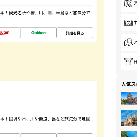
図本！観光名所や橋、川、湖、半島など旅気分で
詳細を見る
人気ス
図本！国境や州、川や街道、島など旅気分で地図