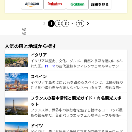
詳細を見る
…
1
2
3
11
AD
AD
人気の国と地域から探す
イタリア
イタリアは歴史、文化、グルメ、自然と多彩な魅力にあふ
れた国。
ローマ
の古代遺跡やフィレンツェのルネッサンス
美術、ヴェネツィアの運河など、歴史あるスポットはもち
スペイン
ろん、トスカーナの美しい田園風景やアマルフィ海岸の絶
景など、自然景観も見逃せない。観光の合間には、本場の
イベリア半島のほぼ80％を占めるスペインは、太陽が降り
ピザやパスタなど、絶品のイタリア料理を堪能することも
注ぐ地中海沿岸から雄大なピレネー山脈まで、多彩な自然
できる。朝目覚めてから夜眠るまで、すべての瞬間を楽し
と文化が詰まったヨーロッパ屈指の旅行先だ。多様な地域
フランスの基本情報と観光ガイド・有名観光スポ
ませてくれるイタリアで、忘れられない旅をしてみよう！
文化が根付くこの国では、情熱的なフラメンコ、熱気あふ
なお、新着のイタリア情報は
コンテンツ一覧
を参照してほ
れる闘牛、そして美味しいタパスが生活の一部となってい
ット
しい。
る。首都マドリードの洗練された雰囲気や、バルセロナの
フランスは、世界中の旅行者を魅了し続けるヨーロッパ屈
アートに溢れた街角から、地方では古代ローマ遺跡や中世
指の観光地だ。首都パリのエッフェル塔やルーブル美術館
の城塞都市、穏やかなビーチリゾートまで多彩な表情を見
といった象徴的なスポットから、田舎町の古風な美しさま
せる。地方によって風土や気候が異なるスペインはその個
ドイツ
で、幅広い魅力が詰まっている。華麗な宮殿、歴史的な大
性で訪れる人を魅了する。 なお、新着のスペイン情報は
コ
聖堂、美しいビーチ、そして豊かな自然が、訪れる者を心
ドイツは、豊かな歴史と多彩な文化が交差するヨーロッパ