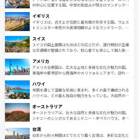
ンテンツ一覧
を参照してほしい。
から魅了する。また、フランスは美食の国としても知ら
の中心に位置する国。中世の街並みが残るロマンチック街
れ、フランス料理はユネスコ無形文化遺産にも登録されて
道から、未来を先取りするようなモダンな都市まで多様な
イギリス
いる。シャンパンの発祥地であるランス、プロヴァンスの
顔を持つこの国は、どこを歩いても飽きることがない。ベ
香り高いラベンダー畑など、多彩な楽しみ方が可能だ。さ
ルリンの文化的活気、バイエルン州のアルプスの絶景、そ
イギリスは、古きよき伝統と最先端が共存する国。ウェス
らに、パリ以外の地域にも魅力が溢れており、どの街角に
してライン川沿いのワイン畑といった風景は必見。ビール
トミンスター寺院や大英博物館のようなランドマーク、歴
も豊かな歴史と文化が息づいている。パリ以外の個性あふ
とソーセージを味わいながら地元の人と過ごす楽しい時間
史ある大学都市、美しい丘陵地帯や牧歌的な風景など、エ
れる地方に足を運ぶとそれぞれで全く異なる文化を体験で
スイス
は、お酒好きな人にはぜひ体験してほしい。 なお、新着の
リアごとに異なる魅力がある。また、優雅なアフタヌーン
きるだろう。 なお、新着のフランス情報は
コンテンツ一覧
ドイツ情報は
コンテンツ一覧
を参照してほしい。
ティー、ビール好きにはたまらない英国パブ、サッカー観
スイスの国土面積は九州ほどの広さだが、運行時刻が正確
を参照してほしい。
戦など、本場だからこそできる体験も豊富。イギリスを旅
な交通網が整備されており、初心者でも安心して個人旅行
して楽しみつくそう。 なお、新着のイギリス情報は
コンテ
を楽しめる。日本同様に時刻表どおりの旅が可能だ。中世
アメリカ
ンツ一覧
を参照してほしい。
の建物がそのまま残る町や、スイスならではのユニークな
博物館もあり、アルプス観光だけでなく町歩きも満喫する
アメリカ合衆国は、広大な土地と多様な文化が魅力の国。
ことができる。国民の所得が高いため物価も高いが、旅行
東海岸の都市部から西海岸のカリフォルニアまで、訪れる
者向けの交通パス提供のサービスもあり、うまく活用すれ
場所ごとに異なる風景と体験が待っている。ニューヨーク
ハワイ
ば市内交通費無料で観光を楽しむこともできる。 なお、新
のような巨大都市は、観光、ショッピング、エンターテイ
着のスイス情報は
コンテンツ一覧
を参照してほしい。
ンメントが詰まった刺激的なスポットだ。一方、アメリカ
年間を通じて温暖な気候に恵まれ、多くの島で構成される
西部には大自然が広がり、グランドキャニオンやイエロー
ハワイは、どの島も独自の魅力をもっている。大自然の神
ストーン国立公園といった絶景が堪能できる。さらに、南
秘を感じたいなら、火山が生み出した壮大な景観を誇るハ
オーストラリア
部のニューオーリンズでは、音楽と美食が融合した独特の
ワイ島は見逃せない。また、定番の観光地といえばオアフ
文化が魅力。旅行者はアメリカの各地域で異なる魅力を楽
島だが、静かな自然を求めるならマウイ島やカウアイ島が
オーストラリアは、壮大な自然と多様な文化が魅力の国。
しみながら、その多様性と豊かな歴史を感じることができ
おすすめ。エメラルドグリーンに輝く海をはじめ、豊かな
シドニーのシンボルであるシドニー・オペラハウス、オー
るだろう。車でのロードトリップや列車の旅も、アメリカ
文化や歴史が息づいている。「アロハスピリット」と呼ば
ストラリア東海岸北部に広がる大サンゴ礁地帯グレートバ
ならではの贅沢な旅のスタイルだ。 なお、新着のアメリカ
台湾
れるおもてなしの心で訪れる人々を迎えてくれるハワイの
リアリーフや大陸中央部にそびえるウルル（エアーズロッ
情報は
コンテンツ一覧
を参照してほしい。
人々、おいしいローカルフードやハワイアンミュージッ
ク）、タスマニアの美しい原生林やケアンズの熱帯雨林な
日本から約４時間ほどでたどり着く台湾は、多彩な文化と