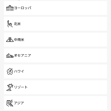
も、旅行者にとっては魅力的なポイント。グルメも豊富
で、ホーカーズは地元の風情を楽しめる外せないスポット
ヨーロッパ
だ。訪れる人を飽きさせないシンガポールで、多様な魅力
を体感しよう。 なお、新着のシンガポール情報は
コンテン
ツ一覧
を参照してほしい。
北米
中南米
オセアニア
ハワイ
リゾート
アジア