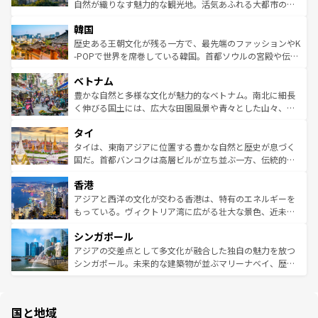
ク、伝統的なフラダンスなど、すべてがハワイの魅力を彩
ど、見どころがたくさん。また、カフェやワイン、オージ
自然が織りなす魅力的な観光地。活気あふれる大都市の台
っている。訪れるたびに新しい発見と感動が待っているハ
ービーフなどの食文化も豊かで、美味しいものであふれて
北やノスタルジックな町並みが人気な九份（ジォウフェ
ワイを、存分に味わってほしい。 なお、新着のハワイ情報
韓国
いる。アクティビティも充実しており、サーフィンやダイ
ン）、静ひつな山岳地帯である台湾東部など、都市の喧騒
は
コンテンツ一覧
を参照してほしい。
ビング、ハイキングなど、アウトドア好きにはたまらな
と山間の静けさが共存しており、訪れる人に新しい発見と
歴史ある王朝文化が残る一方で、最先端のファッションやK
い。オーストラリアの多彩な魅力を存分に味わいつくそ
驚きをもたらしてくれる。また、奥深い台湾の食文化も魅
-POPで世界を席巻している韓国。首都ソウルの宮殿や伝統
う。 なお、新着のオーストラリア情報は
コンテンツ一覧
を
力で、夜市などの屋台グルメから高級料理、ヘルシーで美
家屋が並ぶエリアでは韓国の歴史と文化に浸ることがで
参照してほしい。
ベトナム
容にもいいと評判のスイーツなど、バラエティ豊かな料理
き、地方に足を延ばせば四季折々の自然美を楽しむことが
が味わえる。 なお、新着の台湾情報は
コンテンツ一覧
を参
できる。そして、キムチや焼肉、絶品のストリートフード
豊かな自然と多様な文化が魅力的なベトナム。南北に細長
照してほしい。
まで、さまざまな韓国料理が待っている。夜には、韓国な
く伸びる国土には、広大な田園風景や青々とした山々、世
らではのナイトライフも堪能できる。あたたかいホスピタ
界遺産に登録された壮大な自然景観が点在し、都市部では
タイ
リティに包まれながら、韓国の多彩な魅力を心ゆくまで味
急速な発展と共に伝統が息づく。ハノイの古い町並みやホ
わってみてほしい。 なお、新着の韓国情報は
コンテンツ一
ーチミン市のフランス統治時代の建物も、独特の雰囲気を
タイは、東南アジアに位置する豊かな自然と歴史が息づく
覧
を参照してほしい。
醸し出している。また、バラエティの豊かさとおいしさで
国だ。首都バンコクは高層ビルが立ち並ぶ一方、伝統的な
世界中の食通を魅了してやまないベトナム料理も魅力のひ
寺院や市場がいたるところに点在し、古きよき文化と現代
香港
とつ。フォーやバインミー、ベトナムコーヒーなどは、ぜ
の活気が交差している。北部ではチェンマイなどの山岳地
ひ現地で味わいたい。どの地域を訪れてもあたたかい人々
帯で自然と触れ合い、南部ではプーケットやクラビの美し
アジアと西洋の文化が交わる香港は、特有のエネルギーを
が旅行者を迎えてくれるので、きっと忘れられない旅にな
いビーチでリゾート気分を楽しむことができる。タイ料理
もっている。ヴィクトリア湾に広がる壮大な景色、近未来
るはずだ。 なお、新着のベトナム情報は
コンテンツ一覧
を
は世界的に有名で、屋台から高級レストランまで味覚を刺
的なアートスポット、そして歴史と現代が融合した町並
参照してほしい。
シンガポール
激する。気候は一年中温暖で、どの季節にも異なる楽しみ
み、どこを訪れても感動するはず。観光スポットが密集し
が待っている。親しみやすいタイの人々、仏教を中心とし
ており、効率よく見どころを回れるのも魅力。息をのむよ
アジアの交差点として多文化が融合した独自の魅力を放つ
た文化、そして多様な観光資源が、訪れる旅人を魅了し続
うな絶景から文化的な体験まで、香港を存分に楽しみ尽く
シンガポール。未来的な建築物が並ぶマリーナベイ、歴史
ける。 なお、新着のタイ情報は
コンテンツ一覧
を参照して
そう。 なお、新着の香港情報は
コンテンツ一覧
を参照して
と伝統を感じられるエスニックタウン、多数の緑豊かな公
ほしい。
ほしい。
園や自然保護区など、自然が調和した近代的な景観と文化
の多様性あふれるカラフルな町は、どこを歩いても新しい
国と地域
発見がある。さらに、治安のよさや充実した公共交通機関