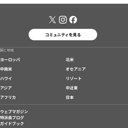
コミュニティを見る
国と地域
ヨーロッパ
北米
中南米
オセアニア
ハワイ
リゾート
アジア
中近東
アフリカ
日本
ウェブマガジン
特派員ブログ
ガイドブック