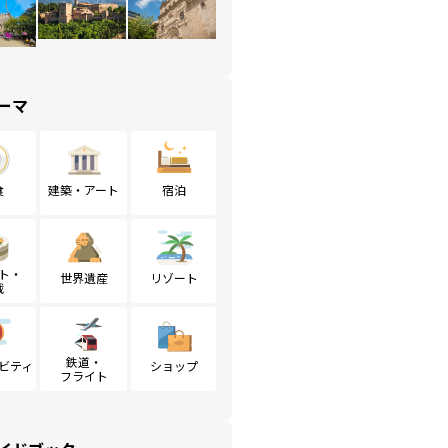
ーマ
食
建築・アート
宿泊
ト・
世界遺産
リゾート
戦
鉄道・
ビティ
ショップ
フライト