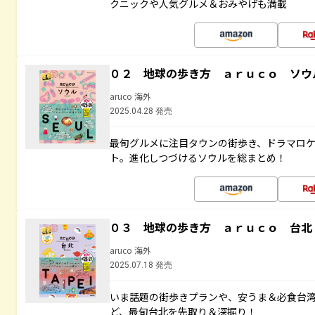
クニックや人気グルメ＆おみやげも満載
０２ 地球の歩き方 ａｒｕｃｏ ソウ
aruco 海外
2025.04.28 発売
最旬グルメに注目タウンの街歩き、ドラマロ
ト。進化しつづけるソウルを総まとめ！
０３ 地球の歩き方 ａｒｕｃｏ 台北
aruco 海外
2025.07.18 発売
いま話題の街歩きプランや、安うま＆必食台
ど、最旬台北を先取り＆深掘り！