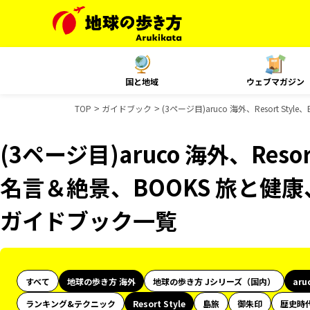
国と地域
ウェブマガジン
TOP
ガイドブック
(3ページ目)aruco 海外、Resort S
(3ページ目)aruco 海外、Resor
名言＆絶景、BOOKS 旅と健康、
ガイドブック一覧
すべて
地球の歩き方 海外
地球の歩き方 Jシリーズ（国内）
aru
ランキング&テクニック
Resort Style
島旅
御朱印
歴史時