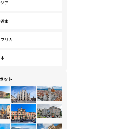
アジア
中近東
アフリカ
日本
ポット