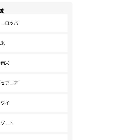
域
ヨーロッパ
北米
中南米
オセアニア
ハワイ
リゾート