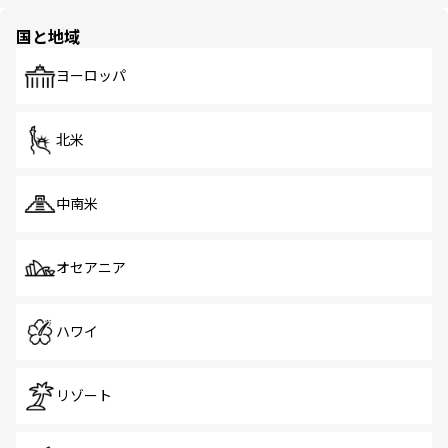
ほしい。
ほしい。
園や自然保護区など、自然が調和した近代的な景観と文化
の多様性あふれるカラフルな町は、どこを歩いても新しい
国と地域
発見がある。さらに、治安のよさや充実した公共交通機関
も、旅行者にとっては魅力的なポイント。グルメも豊富
で、ホーカーズは地元の風情を楽しめる外せないスポット
ヨーロッパ
だ。訪れる人を飽きさせないシンガポールで、多様な魅力
を体感しよう。 なお、新着のシンガポール情報は
コンテン
ツ一覧
を参照してほしい。
北米
中南米
オセアニア
ハワイ
リゾート