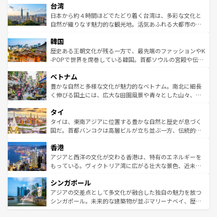
ならではの贅沢な旅のスタイルだ。 なお、新着のアメリカ
台湾
れるおもてなしの心で訪れる人々を迎えてくれるハワイの
リアリーフや大陸中央部にそびえるウルル（エアーズロッ
情報は
コンテンツ一覧
を参照してほしい。
人々、おいしいローカルフードやハワイアンミュージッ
ク）、タスマニアの美しい原生林やケアンズの熱帯雨林な
日本から約４時間ほどでたどり着く台湾は、多彩な文化と
ク、伝統的なフラダンスなど、すべてがハワイの魅力を彩
ど、見どころがたくさん。また、カフェやワイン、オージ
自然が織りなす魅力的な観光地。活気あふれる大都市の台
っている。訪れるたびに新しい発見と感動が待っているハ
ービーフなどの食文化も豊かで、美味しいものであふれて
北やノスタルジックな町並みが人気な九份（ジォウフェ
ワイを、存分に味わってほしい。 なお、新着のハワイ情報
韓国
いる。アクティビティも充実しており、サーフィンやダイ
ン）、静ひつな山岳地帯である台湾東部など、都市の喧騒
は
コンテンツ一覧
を参照してほしい。
ビング、ハイキングなど、アウトドア好きにはたまらな
と山間の静けさが共存しており、訪れる人に新しい発見と
歴史ある王朝文化が残る一方で、最先端のファッションやK
い。オーストラリアの多彩な魅力を存分に味わいつくそ
驚きをもたらしてくれる。また、奥深い台湾の食文化も魅
-POPで世界を席巻している韓国。首都ソウルの宮殿や伝統
う。 なお、新着のオーストラリア情報は
コンテンツ一覧
を
力で、夜市などの屋台グルメから高級料理、ヘルシーで美
家屋が並ぶエリアでは韓国の歴史と文化に浸ることがで
参照してほしい。
ベトナム
容にもいいと評判のスイーツなど、バラエティ豊かな料理
き、地方に足を延ばせば四季折々の自然美を楽しむことが
が味わえる。 なお、新着の台湾情報は
コンテンツ一覧
を参
できる。そして、キムチや焼肉、絶品のストリートフード
豊かな自然と多様な文化が魅力的なベトナム。南北に細長
照してほしい。
まで、さまざまな韓国料理が待っている。夜には、韓国な
く伸びる国土には、広大な田園風景や青々とした山々、世
らではのナイトライフも堪能できる。あたたかいホスピタ
界遺産に登録された壮大な自然景観が点在し、都市部では
タイ
リティに包まれながら、韓国の多彩な魅力を心ゆくまで味
急速な発展と共に伝統が息づく。ハノイの古い町並みやホ
わってみてほしい。 なお、新着の韓国情報は
コンテンツ一
ーチミン市のフランス統治時代の建物も、独特の雰囲気を
タイは、東南アジアに位置する豊かな自然と歴史が息づく
覧
を参照してほしい。
醸し出している。また、バラエティの豊かさとおいしさで
国だ。首都バンコクは高層ビルが立ち並ぶ一方、伝統的な
世界中の食通を魅了してやまないベトナム料理も魅力のひ
寺院や市場がいたるところに点在し、古きよき文化と現代
香港
とつ。フォーやバインミー、ベトナムコーヒーなどは、ぜ
の活気が交差している。北部ではチェンマイなどの山岳地
ひ現地で味わいたい。どの地域を訪れてもあたたかい人々
帯で自然と触れ合い、南部ではプーケットやクラビの美し
アジアと西洋の文化が交わる香港は、特有のエネルギーを
が旅行者を迎えてくれるので、きっと忘れられない旅にな
いビーチでリゾート気分を楽しむことができる。タイ料理
もっている。ヴィクトリア湾に広がる壮大な景色、近未来
るはずだ。 なお、新着のベトナム情報は
コンテンツ一覧
を
は世界的に有名で、屋台から高級レストランまで味覚を刺
的なアートスポット、そして歴史と現代が融合した町並
参照してほしい。
シンガポール
激する。気候は一年中温暖で、どの季節にも異なる楽しみ
み、どこを訪れても感動するはず。観光スポットが密集し
が待っている。親しみやすいタイの人々、仏教を中心とし
ており、効率よく見どころを回れるのも魅力。息をのむよ
アジアの交差点として多文化が融合した独自の魅力を放つ
た文化、そして多様な観光資源が、訪れる旅人を魅了し続
うな絶景から文化的な体験まで、香港を存分に楽しみ尽く
シンガポール。未来的な建築物が並ぶマリーナベイ、歴史
ける。 なお、新着のタイ情報は
コンテンツ一覧
を参照して
そう。 なお、新着の香港情報は
コンテンツ一覧
を参照して
と伝統を感じられるエスニックタウン、多数の緑豊かな公