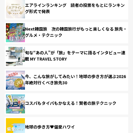
エアラインランキング 読者の投票をもとにランキン
グ形式で発表
Next韓国旅 次の韓国旅行がもっと楽しくなる 旅先・
グルメ・テクニック
旬な“あの人”が「旅」をテーマに語るインタビュー連
載 MY TRAVEL STORY
今、こんな旅がしてみたい！地球の歩き方が選ぶ2026
年絶対行くべき旅先30
コスパもタイパもかなえる！賢者の旅テクニック
地球の歩き方♥偏愛ハワイ