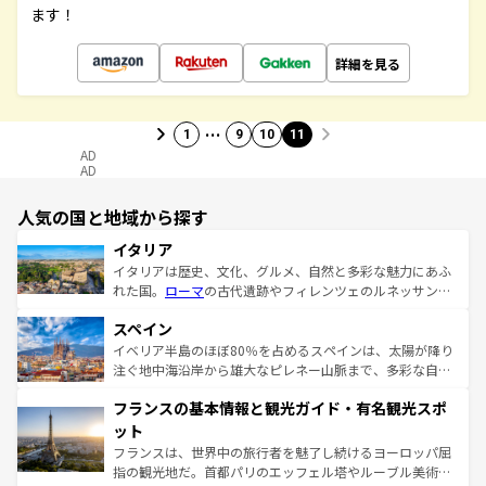
ます！
詳細を見る
…
1
9
10
11
AD
AD
人気の国と地域から探す
イタリア
イタリアは歴史、文化、グルメ、自然と多彩な魅力にあふ
れた国。
ローマ
の古代遺跡やフィレンツェのルネッサンス
美術、ヴェネツィアの運河など、歴史あるスポットはもち
スペイン
ろん、トスカーナの美しい田園風景やアマルフィ海岸の絶
景など、自然景観も見逃せない。観光の合間には、本場の
イベリア半島のほぼ80％を占めるスペインは、太陽が降り
ピザやパスタなど、絶品のイタリア料理を堪能することも
注ぐ地中海沿岸から雄大なピレネー山脈まで、多彩な自然
できる。朝目覚めてから夜眠るまで、すべての瞬間を楽し
と文化が詰まったヨーロッパ屈指の旅行先だ。多様な地域
フランスの基本情報と観光ガイド・有名観光スポ
ませてくれるイタリアで、忘れられない旅をしてみよう！
文化が根付くこの国では、情熱的なフラメンコ、熱気あふ
なお、新着のイタリア情報は
コンテンツ一覧
を参照してほ
れる闘牛、そして美味しいタパスが生活の一部となってい
ット
しい。
る。首都マドリードの洗練された雰囲気や、バルセロナの
フランスは、世界中の旅行者を魅了し続けるヨーロッパ屈
アートに溢れた街角から、地方では古代ローマ遺跡や中世
指の観光地だ。首都パリのエッフェル塔やルーブル美術館