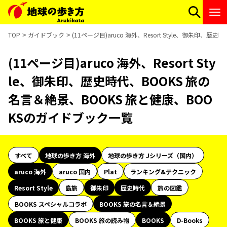
TOP
ガイドブック
(11ページ目)aruco 海外、Resort Style、御朱印
(11ページ目)aruco 海外、Resort Sty
le、御朱印、歴史時代、BOOKS 旅の
名言＆絶景、BOOKS 旅と健康、BOO
KSのガイドブック一覧
すべて
地球の歩き方 海外
地球の歩き方 Jシリーズ（国内）
aruco 海外
aruco 国内
Plat
ランキング&テクニック
Resort Style
島旅
御朱印
歴史時代
旅の図鑑
BOOKS スペシャルコラボ
BOOKS 旅の名言＆絶景
BOOKS 旅と健康
BOOKS 旅の読み物
BOOKS
D-Books