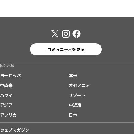
コミュニティを見る
国と地域
ヨーロッパ
北米
中南米
オセアニア
ハワイ
リゾート
アジア
中近東
アフリカ
日本
ウェブマガジン