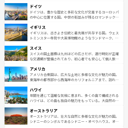
の城塞都市、穏やかなビーチリゾートまで多彩な表情を見
といった象徴的なスポットから、田舎町の古風な美しさま
せる。地方によって風土や気候が異なるスペインはその個
ドイツ
で、幅広い魅力が詰まっている。華麗な宮殿、歴史的な大
性で訪れる人を魅了する。 なお、新着のスペイン情報は
コ
聖堂、美しいビーチ、そして豊かな自然が、訪れる者を心
ドイツは、豊かな歴史と多彩な文化が交差するヨーロッパ
ンテンツ一覧
を参照してほしい。
から魅了する。また、フランスは美食の国としても知ら
の中心に位置する国。中世の街並みが残るロマンチック街
れ、フランス料理はユネスコ無形文化遺産にも登録されて
道から、未来を先取りするようなモダンな都市まで多様な
イギリス
いる。シャンパンの発祥地であるランス、プロヴァンスの
顔を持つこの国は、どこを歩いても飽きることがない。ベ
香り高いラベンダー畑など、多彩な楽しみ方が可能だ。さ
ルリンの文化的活気、バイエルン州のアルプスの絶景、そ
イギリスは、古きよき伝統と最先端が共存する国。ウェス
らに、パリ以外の地域にも魅力が溢れており、どの街角に
してライン川沿いのワイン畑といった風景は必見。ビール
トミンスター寺院や大英博物館のようなランドマーク、歴
も豊かな歴史と文化が息づいている。パリ以外の個性あふ
とソーセージを味わいながら地元の人と過ごす楽しい時間
史ある大学都市、美しい丘陵地帯や牧歌的な風景など、エ
れる地方に足を運ぶとそれぞれで全く異なる文化を体験で
スイス
は、お酒好きな人にはぜひ体験してほしい。 なお、新着の
リアごとに異なる魅力がある。また、優雅なアフタヌーン
きるだろう。 なお、新着のフランス情報は
コンテンツ一覧
ドイツ情報は
コンテンツ一覧
を参照してほしい。
ティー、ビール好きにはたまらない英国パブ、サッカー観
スイスの国土面積は九州ほどの広さだが、運行時刻が正確
を参照してほしい。
戦など、本場だからこそできる体験も豊富。イギリスを旅
な交通網が整備されており、初心者でも安心して個人旅行
して楽しみつくそう。 なお、新着のイギリス情報は
コンテ
を楽しめる。日本同様に時刻表どおりの旅が可能だ。中世
アメリカ
ンツ一覧
を参照してほしい。
の建物がそのまま残る町や、スイスならではのユニークな
博物館もあり、アルプス観光だけでなく町歩きも満喫する
アメリカ合衆国は、広大な土地と多様な文化が魅力の国。
ことができる。国民の所得が高いため物価も高いが、旅行
東海岸の都市部から西海岸のカリフォルニアまで、訪れる
者向けの交通パス提供のサービスもあり、うまく活用すれ
場所ごとに異なる風景と体験が待っている。ニューヨーク
ハワイ
ば市内交通費無料で観光を楽しむこともできる。 なお、新
のような巨大都市は、観光、ショッピング、エンターテイ
着のスイス情報は
コンテンツ一覧
を参照してほしい。
ンメントが詰まった刺激的なスポットだ。一方、アメリカ
年間を通じて温暖な気候に恵まれ、多くの島で構成される
西部には大自然が広がり、グランドキャニオンやイエロー
ハワイは、どの島も独自の魅力をもっている。大自然の神
ストーン国立公園といった絶景が堪能できる。さらに、南
秘を感じたいなら、火山が生み出した壮大な景観を誇るハ
オーストラリア
部のニューオーリンズでは、音楽と美食が融合した独特の
ワイ島は見逃せない。また、定番の観光地といえばオアフ
文化が魅力。旅行者はアメリカの各地域で異なる魅力を楽
島だが、静かな自然を求めるならマウイ島やカウアイ島が
オーストラリアは、壮大な自然と多様な文化が魅力の国。
しみながら、その多様性と豊かな歴史を感じることができ
おすすめ。エメラルドグリーンに輝く海をはじめ、豊かな
シドニーのシンボルであるシドニー・オペラハウス、オー
るだろう。車でのロードトリップや列車の旅も、アメリカ
文化や歴史が息づいている。「アロハスピリット」と呼ば
ストラリア東海岸北部に広がる大サンゴ礁地帯グレートバ