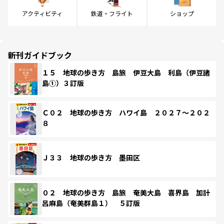
アクティビティ
鉄道・フライト
ショップ
新刊ガイドブック
１５ 地球の歩き方 島旅 伊豆大島 利島（伊豆諸
島①）３訂版
Ｃ０２ 地球の歩き方 ハワイ島 ２０２７～２０２
８
Ｊ３３ 地球の歩き方 墨田区
０２ 地球の歩き方 島旅 奄美大島 喜界島 加計
呂麻島（奄美群島１） ５訂版