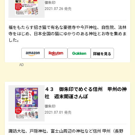
御朱印
2021.07.26 発売
福をもたらす招き猫で有名な豪徳寺や今戸神社、自性院、法林
寺をはじめ、日本全国の猫にゆかりのある神社とお寺を集めま
した。
詳細を見る
AD
４３ 御朱印でめぐる信州 甲州の神
社 週末開運さんぽ
御朱印
2021.07.01 発売
諏訪大社、戸隠神社、富士山周辺の神社など信州 甲州（長野