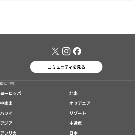
コミュニティを見る
国と地域
ヨーロッパ
北米
中南米
オセアニア
ハワイ
リゾート
アジア
中近東
アフリカ
日本