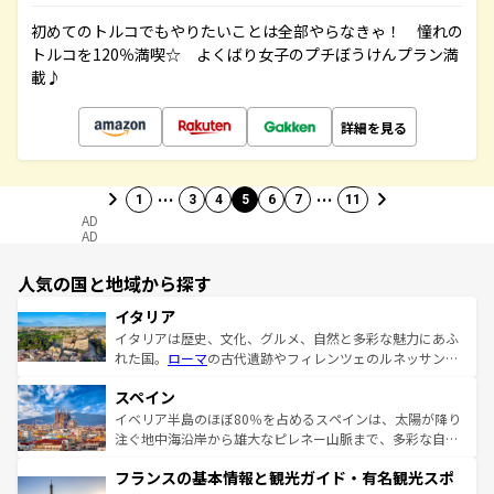
初めてのトルコでもやりたいことは全部やらなきゃ！ 憧れの
トルコを120％満喫☆ よくばり女子のプチぼうけんプラン満
載♪
詳細を見る
…
…
1
3
4
5
6
7
11
AD
AD
人気の国と地域から探す
イタリア
イタリアは歴史、文化、グルメ、自然と多彩な魅力にあふ
れた国。
ローマ
の古代遺跡やフィレンツェのルネッサンス
美術、ヴェネツィアの運河など、歴史あるスポットはもち
スペイン
ろん、トスカーナの美しい田園風景やアマルフィ海岸の絶
景など、自然景観も見逃せない。観光の合間には、本場の
イベリア半島のほぼ80％を占めるスペインは、太陽が降り
ピザやパスタなど、絶品のイタリア料理を堪能することも
注ぐ地中海沿岸から雄大なピレネー山脈まで、多彩な自然
できる。朝目覚めてから夜眠るまで、すべての瞬間を楽し
と文化が詰まったヨーロッパ屈指の旅行先だ。多様な地域
フランスの基本情報と観光ガイド・有名観光スポ
ませてくれるイタリアで、忘れられない旅をしてみよう！
文化が根付くこの国では、情熱的なフラメンコ、熱気あふ