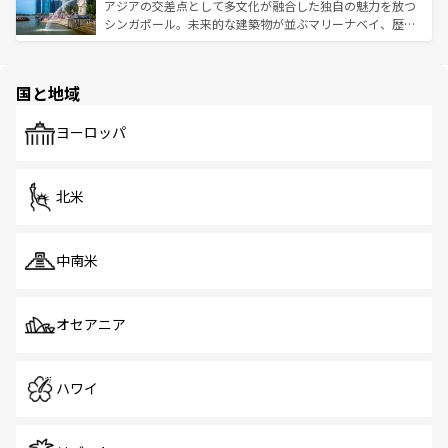
が待っている。親しみやすいタイの人々、仏教を中心とし
ており、効率よく見どころを回れるのも魅力。息をのむよ
アジアの交差点として多文化が融合した独自の魅力を放つ
た文化、そして多様な観光資源が、訪れる旅人を魅了し続
うな絶景から文化的な体験まで、香港を存分に楽しみ尽く
シンガポール。未来的な建築物が並ぶマリーナベイ、歴史
ける。 なお、新着のタイ情報は
コンテンツ一覧
を参照して
そう。 なお、新着の香港情報は
コンテンツ一覧
を参照して
と伝統を感じられるエスニックタウン、多数の緑豊かな公
ほしい。
ほしい。
園や自然保護区など、自然が調和した近代的な景観と文化
の多様性あふれるカラフルな町は、どこを歩いても新しい
国と地域
発見がある。さらに、治安のよさや充実した公共交通機関
も、旅行者にとっては魅力的なポイント。グルメも豊富
で、ホーカーズは地元の風情を楽しめる外せないスポット
ヨーロッパ
だ。訪れる人を飽きさせないシンガポールで、多様な魅力
を体感しよう。 なお、新着のシンガポール情報は
コンテン
ツ一覧
を参照してほしい。
北米
中南米
オセアニア
ハワイ