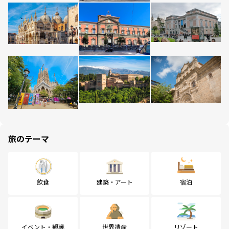
旅のテーマ
飲食
建築・アート
宿泊
イベント・観戦
世界遺産
リゾート