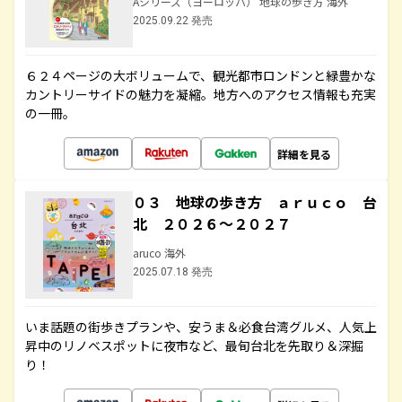
Aシリーズ（ヨーロッパ） 地球の歩き方 海外
2025.09.22 発売
６２４ページの大ボリュームで、観光都市ロンドンと緑豊かな
カントリーサイドの魅力を凝縮。地方へのアクセス情報も充実
の一冊。
詳細を見る
０３ 地球の歩き方 ａｒｕｃｏ 台
北 ２０２６～２０２７
aruco 海外
2025.07.18 発売
いま話題の街歩きプランや、安うま＆必食台湾グルメ、人気上
昇中のリノベスポットに夜市など、最旬台北を先取り＆深掘
り！