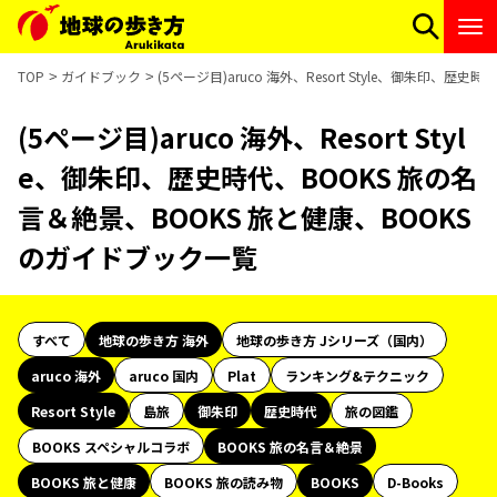
TOP
ガイドブック
(5ページ目)aruco 海外、Resort Style、御朱印、
(5ページ目)aruco 海外、Resort Styl
e、御朱印、歴史時代、BOOKS 旅の名
言＆絶景、BOOKS 旅と健康、BOOKS
のガイドブック一覧
すべて
地球の歩き方 海外
地球の歩き方 Jシリーズ（国内）
aruco 海外
aruco 国内
Plat
ランキング&テクニック
Resort Style
島旅
御朱印
歴史時代
旅の図鑑
BOOKS スペシャルコラボ
BOOKS 旅の名言＆絶景
BOOKS 旅と健康
BOOKS 旅の読み物
BOOKS
D-Books