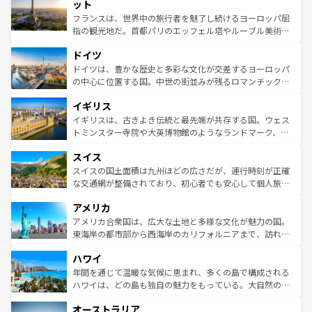
なお、新着のイタリア情報は
コンテンツ一覧
を参照してほ
れる闘牛、そして美味しいタパスが生活の一部となってい
ット
しい。
る。首都マドリードの洗練された雰囲気や、バルセロナの
フランスは、世界中の旅行者を魅了し続けるヨーロッパ屈
アートに溢れた街角から、地方では古代ローマ遺跡や中世
指の観光地だ。首都パリのエッフェル塔やルーブル美術館
の城塞都市、穏やかなビーチリゾートまで多彩な表情を見
といった象徴的なスポットから、田舎町の古風な美しさま
せる。地方によって風土や気候が異なるスペインはその個
ドイツ
で、幅広い魅力が詰まっている。華麗な宮殿、歴史的な大
性で訪れる人を魅了する。 なお、新着のスペイン情報は
コ
聖堂、美しいビーチ、そして豊かな自然が、訪れる者を心
ドイツは、豊かな歴史と多彩な文化が交差するヨーロッパ
ンテンツ一覧
を参照してほしい。
から魅了する。また、フランスは美食の国としても知ら
の中心に位置する国。中世の街並みが残るロマンチック街
れ、フランス料理はユネスコ無形文化遺産にも登録されて
道から、未来を先取りするようなモダンな都市まで多様な
イギリス
いる。シャンパンの発祥地であるランス、プロヴァンスの
顔を持つこの国は、どこを歩いても飽きることがない。ベ
香り高いラベンダー畑など、多彩な楽しみ方が可能だ。さ
ルリンの文化的活気、バイエルン州のアルプスの絶景、そ
イギリスは、古きよき伝統と最先端が共存する国。ウェス
らに、パリ以外の地域にも魅力が溢れており、どの街角に
してライン川沿いのワイン畑といった風景は必見。ビール
トミンスター寺院や大英博物館のようなランドマーク、歴
も豊かな歴史と文化が息づいている。パリ以外の個性あふ
とソーセージを味わいながら地元の人と過ごす楽しい時間
史ある大学都市、美しい丘陵地帯や牧歌的な風景など、エ
れる地方に足を運ぶとそれぞれで全く異なる文化を体験で
スイス
は、お酒好きな人にはぜひ体験してほしい。 なお、新着の
リアごとに異なる魅力がある。また、優雅なアフタヌーン
きるだろう。 なお、新着のフランス情報は
コンテンツ一覧
ドイツ情報は
コンテンツ一覧
を参照してほしい。
ティー、ビール好きにはたまらない英国パブ、サッカー観
スイスの国土面積は九州ほどの広さだが、運行時刻が正確
を参照してほしい。
戦など、本場だからこそできる体験も豊富。イギリスを旅
な交通網が整備されており、初心者でも安心して個人旅行
して楽しみつくそう。 なお、新着のイギリス情報は
コンテ
を楽しめる。日本同様に時刻表どおりの旅が可能だ。中世
アメリカ
ンツ一覧
を参照してほしい。
の建物がそのまま残る町や、スイスならではのユニークな
博物館もあり、アルプス観光だけでなく町歩きも満喫する
アメリカ合衆国は、広大な土地と多様な文化が魅力の国。
ことができる。国民の所得が高いため物価も高いが、旅行
東海岸の都市部から西海岸のカリフォルニアまで、訪れる
者向けの交通パス提供のサービスもあり、うまく活用すれ
場所ごとに異なる風景と体験が待っている。ニューヨーク
ハワイ
ば市内交通費無料で観光を楽しむこともできる。 なお、新
のような巨大都市は、観光、ショッピング、エンターテイ
着のスイス情報は
コンテンツ一覧
を参照してほしい。
ンメントが詰まった刺激的なスポットだ。一方、アメリカ
年間を通じて温暖な気候に恵まれ、多くの島で構成される
西部には大自然が広がり、グランドキャニオンやイエロー
ハワイは、どの島も独自の魅力をもっている。大自然の神
ストーン国立公園といった絶景が堪能できる。さらに、南
秘を感じたいなら、火山が生み出した壮大な景観を誇るハ
オーストラリア
部のニューオーリンズでは、音楽と美食が融合した独特の
ワイ島は見逃せない。また、定番の観光地といえばオアフ