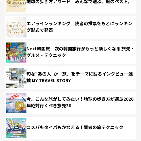
地球の歩き方アワード みんなで選ぶ、旅のベスト。
エアラインランキング 読者の投票をもとにランキン
グ形式で発表
Next韓国旅 次の韓国旅行がもっと楽しくなる 旅先・
グルメ・テクニック
旬な“あの人”が「旅」をテーマに語るインタビュー連
載 MY TRAVEL STORY
今、こんな旅がしてみたい！地球の歩き方が選ぶ2026
年絶対行くべき旅先30
コスパもタイパもかなえる！賢者の旅テクニック