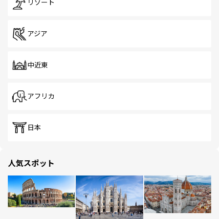
リゾート
アジア
中近東
アフリカ
日本
人気スポット