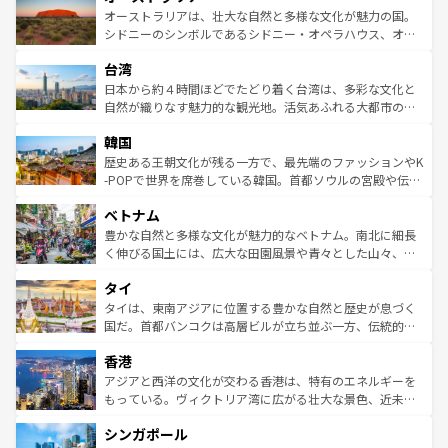
文化が魅力。旅行者はアメリカの各地域で異なる魅力を楽
島だが、静かな自然を求めるならマウイ島やカウアイ島が
オーストラリアは、壮大な自然と多様な文化が魅力の国。
しみながら、その多様性と豊かな歴史を感じることができ
おすすめ。エメラルドグリーンに輝く海をはじめ、豊かな
シドニーのシンボルであるシドニー・オペラハウス、オー
るだろう。車でのロードトリップや列車の旅も、アメリカ
文化や歴史が息づいている。「アロハスピリット」と呼ば
ストラリア東海岸北部に広がる大サンゴ礁地帯グレートバ
ならではの贅沢な旅のスタイルだ。 なお、新着のアメリカ
台湾
れるおもてなしの心で訪れる人々を迎えてくれるハワイの
リアリーフや大陸中央部にそびえるウルル（エアーズロッ
情報は
コンテンツ一覧
を参照してほしい。
人々、おいしいローカルフードやハワイアンミュージッ
ク）、タスマニアの美しい原生林やケアンズの熱帯雨林な
日本から約４時間ほどでたどり着く台湾は、多彩な文化と
ク、伝統的なフラダンスなど、すべてがハワイの魅力を彩
ど、見どころがたくさん。また、カフェやワイン、オージ
自然が織りなす魅力的な観光地。活気あふれる大都市の台
っている。訪れるたびに新しい発見と感動が待っているハ
ービーフなどの食文化も豊かで、美味しいものであふれて
北やノスタルジックな町並みが人気な九份（ジォウフェ
ワイを、存分に味わってほしい。 なお、新着のハワイ情報
韓国
いる。アクティビティも充実しており、サーフィンやダイ
ン）、静ひつな山岳地帯である台湾東部など、都市の喧騒
は
コンテンツ一覧
を参照してほしい。
ビング、ハイキングなど、アウトドア好きにはたまらな
と山間の静けさが共存しており、訪れる人に新しい発見と
歴史ある王朝文化が残る一方で、最先端のファッションやK
い。オーストラリアの多彩な魅力を存分に味わいつくそ
驚きをもたらしてくれる。また、奥深い台湾の食文化も魅
-POPで世界を席巻している韓国。首都ソウルの宮殿や伝統
う。 なお、新着のオーストラリア情報は
コンテンツ一覧
を
力で、夜市などの屋台グルメから高級料理、ヘルシーで美
家屋が並ぶエリアでは韓国の歴史と文化に浸ることがで
参照してほしい。
ベトナム
容にもいいと評判のスイーツなど、バラエティ豊かな料理
き、地方に足を延ばせば四季折々の自然美を楽しむことが
が味わえる。 なお、新着の台湾情報は
コンテンツ一覧
を参
できる。そして、キムチや焼肉、絶品のストリートフード
豊かな自然と多様な文化が魅力的なベトナム。南北に細長
照してほしい。
まで、さまざまな韓国料理が待っている。夜には、韓国な
く伸びる国土には、広大な田園風景や青々とした山々、世
らではのナイトライフも堪能できる。あたたかいホスピタ
界遺産に登録された壮大な自然景観が点在し、都市部では
タイ
リティに包まれながら、韓国の多彩な魅力を心ゆくまで味
急速な発展と共に伝統が息づく。ハノイの古い町並みやホ
わってみてほしい。 なお、新着の韓国情報は
コンテンツ一
ーチミン市のフランス統治時代の建物も、独特の雰囲気を
タイは、東南アジアに位置する豊かな自然と歴史が息づく
覧
を参照してほしい。
醸し出している。また、バラエティの豊かさとおいしさで
国だ。首都バンコクは高層ビルが立ち並ぶ一方、伝統的な
世界中の食通を魅了してやまないベトナム料理も魅力のひ
寺院や市場がいたるところに点在し、古きよき文化と現代
香港
とつ。フォーやバインミー、ベトナムコーヒーなどは、ぜ
の活気が交差している。北部ではチェンマイなどの山岳地
ひ現地で味わいたい。どの地域を訪れてもあたたかい人々
帯で自然と触れ合い、南部ではプーケットやクラビの美し
アジアと西洋の文化が交わる香港は、特有のエネルギーを
が旅行者を迎えてくれるので、きっと忘れられない旅にな
いビーチでリゾート気分を楽しむことができる。タイ料理
もっている。ヴィクトリア湾に広がる壮大な景色、近未来
るはずだ。 なお、新着のベトナム情報は
コンテンツ一覧
を
は世界的に有名で、屋台から高級レストランまで味覚を刺
的なアートスポット、そして歴史と現代が融合した町並
参照してほしい。
シンガポール
激する。気候は一年中温暖で、どの季節にも異なる楽しみ
み、どこを訪れても感動するはず。観光スポットが密集し