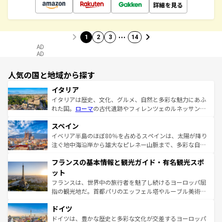
詳細を見る
…
1
2
3
14
AD
AD
人気の国と地域から探す
イタリア
イタリアは歴史、文化、グルメ、自然と多彩な魅力にあふ
れた国。
ローマ
の古代遺跡やフィレンツェのルネッサンス
美術、ヴェネツィアの運河など、歴史あるスポットはもち
スペイン
ろん、トスカーナの美しい田園風景やアマルフィ海岸の絶
景など、自然景観も見逃せない。観光の合間には、本場の
イベリア半島のほぼ80％を占めるスペインは、太陽が降り
ピザやパスタなど、絶品のイタリア料理を堪能することも
注ぐ地中海沿岸から雄大なピレネー山脈まで、多彩な自然
できる。朝目覚めてから夜眠るまで、すべての瞬間を楽し
と文化が詰まったヨーロッパ屈指の旅行先だ。多様な地域
フランスの基本情報と観光ガイド・有名観光スポ
ませてくれるイタリアで、忘れられない旅をしてみよう！
文化が根付くこの国では、情熱的なフラメンコ、熱気あふ
なお、新着のイタリア情報は
コンテンツ一覧
を参照してほ
れる闘牛、そして美味しいタパスが生活の一部となってい
ット
しい。
る。首都マドリードの洗練された雰囲気や、バルセロナの
フランスは、世界中の旅行者を魅了し続けるヨーロッパ屈
アートに溢れた街角から、地方では古代ローマ遺跡や中世
指の観光地だ。首都パリのエッフェル塔やルーブル美術館
の城塞都市、穏やかなビーチリゾートまで多彩な表情を見
といった象徴的なスポットから、田舎町の古風な美しさま
せる。地方によって風土や気候が異なるスペインはその個
ドイツ
で、幅広い魅力が詰まっている。華麗な宮殿、歴史的な大
性で訪れる人を魅了する。 なお、新着のスペイン情報は
コ
聖堂、美しいビーチ、そして豊かな自然が、訪れる者を心
ドイツは、豊かな歴史と多彩な文化が交差するヨーロッパ