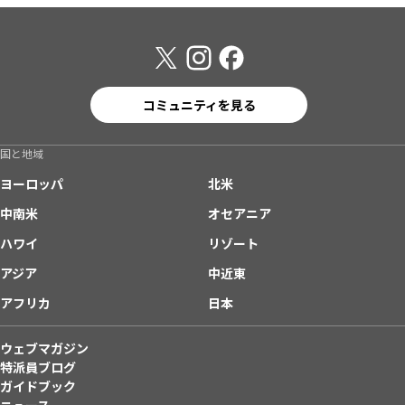
コミュニティを見る
国と地域
ヨーロッパ
北米
中南米
オセアニア
ハワイ
リゾート
アジア
中近東
アフリカ
日本
ウェブマガジン
特派員ブログ
ガイドブック
ニュース