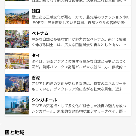
自然が織りなす魅力的な観光地。活気あふれる大都市の台
っている。訪れるたびに新しい発見と感動が待っているハ
ービーフなどの食文化も豊かで、美味しいものであふれて
北やノスタルジックな町並みが人気な九份（ジォウフェ
ワイを、存分に味わってほしい。 なお、新着のハワイ情報
韓国
いる。アクティビティも充実しており、サーフィンやダイ
ン）、静ひつな山岳地帯である台湾東部など、都市の喧騒
は
コンテンツ一覧
を参照してほしい。
ビング、ハイキングなど、アウトドア好きにはたまらな
と山間の静けさが共存しており、訪れる人に新しい発見と
歴史ある王朝文化が残る一方で、最先端のファッションやK
い。オーストラリアの多彩な魅力を存分に味わいつくそ
驚きをもたらしてくれる。また、奥深い台湾の食文化も魅
-POPで世界を席巻している韓国。首都ソウルの宮殿や伝統
う。 なお、新着のオーストラリア情報は
コンテンツ一覧
を
力で、夜市などの屋台グルメから高級料理、ヘルシーで美
家屋が並ぶエリアでは韓国の歴史と文化に浸ることがで
参照してほしい。
ベトナム
容にもいいと評判のスイーツなど、バラエティ豊かな料理
き、地方に足を延ばせば四季折々の自然美を楽しむことが
が味わえる。 なお、新着の台湾情報は
コンテンツ一覧
を参
できる。そして、キムチや焼肉、絶品のストリートフード
豊かな自然と多様な文化が魅力的なベトナム。南北に細長
照してほしい。
まで、さまざまな韓国料理が待っている。夜には、韓国な
く伸びる国土には、広大な田園風景や青々とした山々、世
らではのナイトライフも堪能できる。あたたかいホスピタ
界遺産に登録された壮大な自然景観が点在し、都市部では
タイ
リティに包まれながら、韓国の多彩な魅力を心ゆくまで味
急速な発展と共に伝統が息づく。ハノイの古い町並みやホ
わってみてほしい。 なお、新着の韓国情報は
コンテンツ一
ーチミン市のフランス統治時代の建物も、独特の雰囲気を
タイは、東南アジアに位置する豊かな自然と歴史が息づく
覧
を参照してほしい。
醸し出している。また、バラエティの豊かさとおいしさで
国だ。首都バンコクは高層ビルが立ち並ぶ一方、伝統的な
世界中の食通を魅了してやまないベトナム料理も魅力のひ
寺院や市場がいたるところに点在し、古きよき文化と現代
香港
とつ。フォーやバインミー、ベトナムコーヒーなどは、ぜ
の活気が交差している。北部ではチェンマイなどの山岳地
ひ現地で味わいたい。どの地域を訪れてもあたたかい人々
帯で自然と触れ合い、南部ではプーケットやクラビの美し
アジアと西洋の文化が交わる香港は、特有のエネルギーを
が旅行者を迎えてくれるので、きっと忘れられない旅にな
いビーチでリゾート気分を楽しむことができる。タイ料理
もっている。ヴィクトリア湾に広がる壮大な景色、近未来
るはずだ。 なお、新着のベトナム情報は
コンテンツ一覧
を
は世界的に有名で、屋台から高級レストランまで味覚を刺
的なアートスポット、そして歴史と現代が融合した町並
参照してほしい。
シンガポール
激する。気候は一年中温暖で、どの季節にも異なる楽しみ
み、どこを訪れても感動するはず。観光スポットが密集し
が待っている。親しみやすいタイの人々、仏教を中心とし
ており、効率よく見どころを回れるのも魅力。息をのむよ
アジアの交差点として多文化が融合した独自の魅力を放つ
た文化、そして多様な観光資源が、訪れる旅人を魅了し続
うな絶景から文化的な体験まで、香港を存分に楽しみ尽く
シンガポール。未来的な建築物が並ぶマリーナベイ、歴史
ける。 なお、新着のタイ情報は
コンテンツ一覧
を参照して
そう。 なお、新着の香港情報は
コンテンツ一覧
を参照して
と伝統を感じられるエスニックタウン、多数の緑豊かな公
ほしい。
ほしい。
園や自然保護区など、自然が調和した近代的な景観と文化
の多様性あふれるカラフルな町は、どこを歩いても新しい
国と地域
発見がある。さらに、治安のよさや充実した公共交通機関