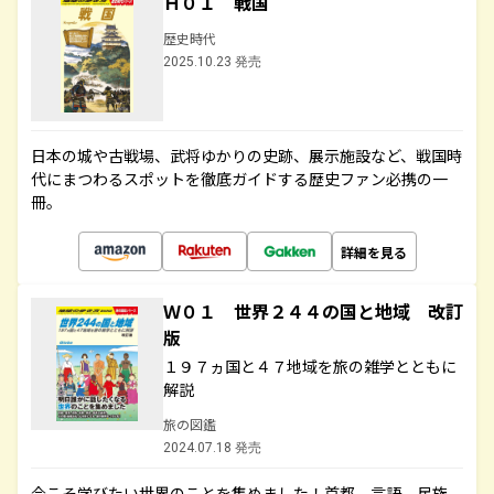
Ｈ０１ 戦国
歴史時代
2025.10.23 発売
日本の城や古戦場、武将ゆかりの史跡、展示施設など、戦国時
代にまつわるスポットを徹底ガイドする歴史ファン必携の一
冊。
詳細を見る
Ｗ０１ 世界２４４の国と地域 改訂
版
１９７ヵ国と４７地域を旅の雑学とともに
解説
旅の図鑑
2024.07.18 発売
今こそ学びたい世界のことを集めました！首都、言語、民族、