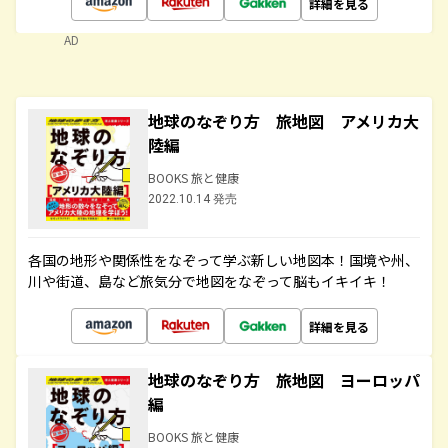
詳細を見る
AD
地球のなぞり方 旅地図 アメリカ大
陸編
BOOKS 旅と健康
2022.10.14 発売
各国の地形や関係性をなぞって学ぶ新しい地図本！国境や州、
川や街道、島など旅気分で地図をなぞって脳もイキイキ！
詳細を見る
地球のなぞり方 旅地図 ヨーロッパ
編
BOOKS 旅と健康