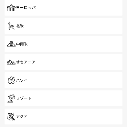
も、旅行者にとっては魅力的なポイント。グルメも豊富
で、ホーカーズは地元の風情を楽しめる外せないスポット
ヨーロッパ
だ。訪れる人を飽きさせないシンガポールで、多様な魅力
を体感しよう。 なお、新着のシンガポール情報は
コンテン
ツ一覧
を参照してほしい。
北米
中南米
オセアニア
ハワイ
リゾート
アジア