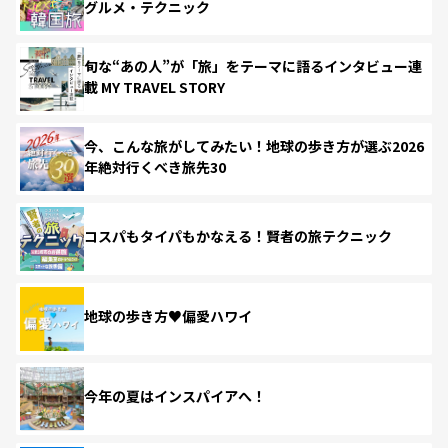
グルメ・テクニック
旬な“あの人”が「旅」をテーマに語るインタビュー連
載 MY TRAVEL STORY
今、こんな旅がしてみたい！地球の歩き方が選ぶ2026
年絶対行くべき旅先30
コスパもタイパもかなえる！賢者の旅テクニック
地球の歩き方♥偏愛ハワイ
今年の夏はインスパイアへ！