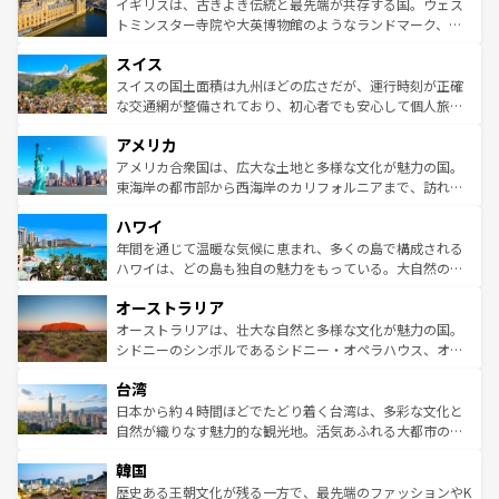
香り高いラベンダー畑など、多彩な楽しみ方が可能だ。さ
ルリンの文化的活気、バイエルン州のアルプスの絶景、そ
イギリスは、古きよき伝統と最先端が共存する国。ウェス
らに、パリ以外の地域にも魅力が溢れており、どの街角に
してライン川沿いのワイン畑といった風景は必見。ビール
トミンスター寺院や大英博物館のようなランドマーク、歴
も豊かな歴史と文化が息づいている。パリ以外の個性あふ
とソーセージを味わいながら地元の人と過ごす楽しい時間
史ある大学都市、美しい丘陵地帯や牧歌的な風景など、エ
れる地方に足を運ぶとそれぞれで全く異なる文化を体験で
スイス
は、お酒好きな人にはぜひ体験してほしい。 なお、新着の
リアごとに異なる魅力がある。また、優雅なアフタヌーン
きるだろう。 なお、新着のフランス情報は
コンテンツ一覧
ドイツ情報は
コンテンツ一覧
を参照してほしい。
ティー、ビール好きにはたまらない英国パブ、サッカー観
スイスの国土面積は九州ほどの広さだが、運行時刻が正確
を参照してほしい。
戦など、本場だからこそできる体験も豊富。イギリスを旅
な交通網が整備されており、初心者でも安心して個人旅行
して楽しみつくそう。 なお、新着のイギリス情報は
コンテ
を楽しめる。日本同様に時刻表どおりの旅が可能だ。中世
アメリカ
ンツ一覧
を参照してほしい。
の建物がそのまま残る町や、スイスならではのユニークな
博物館もあり、アルプス観光だけでなく町歩きも満喫する
アメリカ合衆国は、広大な土地と多様な文化が魅力の国。
ことができる。国民の所得が高いため物価も高いが、旅行
東海岸の都市部から西海岸のカリフォルニアまで、訪れる
者向けの交通パス提供のサービスもあり、うまく活用すれ
場所ごとに異なる風景と体験が待っている。ニューヨーク
ハワイ
ば市内交通費無料で観光を楽しむこともできる。 なお、新
のような巨大都市は、観光、ショッピング、エンターテイ
着のスイス情報は
コンテンツ一覧
を参照してほしい。
ンメントが詰まった刺激的なスポットだ。一方、アメリカ
年間を通じて温暖な気候に恵まれ、多くの島で構成される
西部には大自然が広がり、グランドキャニオンやイエロー
ハワイは、どの島も独自の魅力をもっている。大自然の神
ストーン国立公園といった絶景が堪能できる。さらに、南
秘を感じたいなら、火山が生み出した壮大な景観を誇るハ
オーストラリア
部のニューオーリンズでは、音楽と美食が融合した独特の
ワイ島は見逃せない。また、定番の観光地といえばオアフ
文化が魅力。旅行者はアメリカの各地域で異なる魅力を楽
島だが、静かな自然を求めるならマウイ島やカウアイ島が
オーストラリアは、壮大な自然と多様な文化が魅力の国。
しみながら、その多様性と豊かな歴史を感じることができ
おすすめ。エメラルドグリーンに輝く海をはじめ、豊かな
シドニーのシンボルであるシドニー・オペラハウス、オー
るだろう。車でのロードトリップや列車の旅も、アメリカ
文化や歴史が息づいている。「アロハスピリット」と呼ば
ストラリア東海岸北部に広がる大サンゴ礁地帯グレートバ
ならではの贅沢な旅のスタイルだ。 なお、新着のアメリカ
台湾
れるおもてなしの心で訪れる人々を迎えてくれるハワイの
リアリーフや大陸中央部にそびえるウルル（エアーズロッ
情報は
コンテンツ一覧
を参照してほしい。
人々、おいしいローカルフードやハワイアンミュージッ
ク）、タスマニアの美しい原生林やケアンズの熱帯雨林な
日本から約４時間ほどでたどり着く台湾は、多彩な文化と
ク、伝統的なフラダンスなど、すべてがハワイの魅力を彩
ど、見どころがたくさん。また、カフェやワイン、オージ
自然が織りなす魅力的な観光地。活気あふれる大都市の台
っている。訪れるたびに新しい発見と感動が待っているハ
ービーフなどの食文化も豊かで、美味しいものであふれて
北やノスタルジックな町並みが人気な九份（ジォウフェ
ワイを、存分に味わってほしい。 なお、新着のハワイ情報
韓国
いる。アクティビティも充実しており、サーフィンやダイ
ン）、静ひつな山岳地帯である台湾東部など、都市の喧騒
は
コンテンツ一覧
を参照してほしい。
ビング、ハイキングなど、アウトドア好きにはたまらな
と山間の静けさが共存しており、訪れる人に新しい発見と
歴史ある王朝文化が残る一方で、最先端のファッションやK