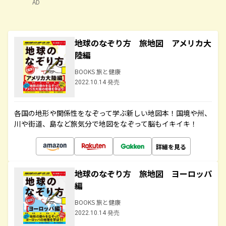
AD
地球のなぞり方 旅地図 アメリカ大
陸編
BOOKS 旅と健康
2022.10.14 発売
各国の地形や関係性をなぞって学ぶ新しい地図本！国境や州、
川や街道、島など旅気分で地図をなぞって脳もイキイキ！
詳細を見る
地球のなぞり方 旅地図 ヨーロッパ
編
BOOKS 旅と健康
2022.10.14 発売