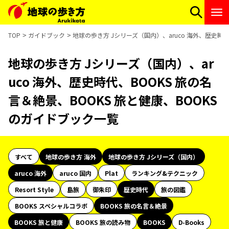
TOP
ガイドブック
地球の歩き方 Jシリーズ（国内）、aruco 海外、歴史時代
地球の歩き方 Jシリーズ（国内）、ar
uco 海外、歴史時代、BOOKS 旅の名
言＆絶景、BOOKS 旅と健康、BOOKS
のガイドブック一覧
すべて
地球の歩き方 海外
地球の歩き方 Jシリーズ（国内）
aruco 海外
aruco 国内
Plat
ランキング&テクニック
Resort Style
島旅
御朱印
歴史時代
旅の図鑑
BOOKS スペシャルコラボ
BOOKS 旅の名言＆絶景
BOOKS 旅と健康
BOOKS 旅の読み物
BOOKS
D-Books