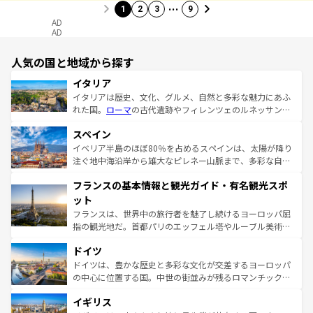
…
1
2
3
9
AD
AD
人気の国と地域から探す
イタリア
イタリアは歴史、文化、グルメ、自然と多彩な魅力にあふ
れた国。
ローマ
の古代遺跡やフィレンツェのルネッサンス
美術、ヴェネツィアの運河など、歴史あるスポットはもち
スペイン
ろん、トスカーナの美しい田園風景やアマルフィ海岸の絶
景など、自然景観も見逃せない。観光の合間には、本場の
イベリア半島のほぼ80％を占めるスペインは、太陽が降り
ピザやパスタなど、絶品のイタリア料理を堪能することも
注ぐ地中海沿岸から雄大なピレネー山脈まで、多彩な自然
できる。朝目覚めてから夜眠るまで、すべての瞬間を楽し
と文化が詰まったヨーロッパ屈指の旅行先だ。多様な地域
フランスの基本情報と観光ガイド・有名観光スポ
ませてくれるイタリアで、忘れられない旅をしてみよう！
文化が根付くこの国では、情熱的なフラメンコ、熱気あふ
なお、新着のイタリア情報は
コンテンツ一覧
を参照してほ
れる闘牛、そして美味しいタパスが生活の一部となってい
ット
しい。
る。首都マドリードの洗練された雰囲気や、バルセロナの
フランスは、世界中の旅行者を魅了し続けるヨーロッパ屈
アートに溢れた街角から、地方では古代ローマ遺跡や中世
指の観光地だ。首都パリのエッフェル塔やルーブル美術館
の城塞都市、穏やかなビーチリゾートまで多彩な表情を見
といった象徴的なスポットから、田舎町の古風な美しさま
せる。地方によって風土や気候が異なるスペインはその個
ドイツ
で、幅広い魅力が詰まっている。華麗な宮殿、歴史的な大
性で訪れる人を魅了する。 なお、新着のスペイン情報は
コ
聖堂、美しいビーチ、そして豊かな自然が、訪れる者を心
ドイツは、豊かな歴史と多彩な文化が交差するヨーロッパ
ンテンツ一覧
を参照してほしい。
から魅了する。また、フランスは美食の国としても知ら
の中心に位置する国。中世の街並みが残るロマンチック街
れ、フランス料理はユネスコ無形文化遺産にも登録されて
道から、未来を先取りするようなモダンな都市まで多様な
イギリス
いる。シャンパンの発祥地であるランス、プロヴァンスの
顔を持つこの国は、どこを歩いても飽きることがない。ベ