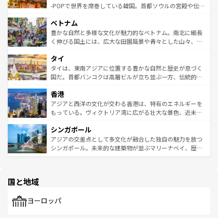
い。オーストラリアの多彩な魅力を存分に味わいつくそ
驚きをもたらしてくれる。また、奥深い台湾の食文化も魅
-POPで世界を席巻している韓国。首都ソウルの宮殿や伝統
う。 なお、新着のオーストラリア情報は
コンテンツ一覧
を
力で、夜市などの屋台グルメから高級料理、ヘルシーで美
家屋が並ぶエリアでは韓国の歴史と文化に浸ることがで
参照してほしい。
ベトナム
容にもいいと評判のスイーツなど、バラエティ豊かな料理
き、地方に足を延ばせば四季折々の自然美を楽しむことが
が味わえる。 なお、新着の台湾情報は
コンテンツ一覧
を参
できる。そして、キムチや焼肉、絶品のストリートフード
豊かな自然と多様な文化が魅力的なベトナム。南北に細長
照してほしい。
まで、さまざまな韓国料理が待っている。夜には、韓国な
く伸びる国土には、広大な田園風景や青々とした山々、世
らではのナイトライフも堪能できる。あたたかいホスピタ
界遺産に登録された壮大な自然景観が点在し、都市部では
タイ
リティに包まれながら、韓国の多彩な魅力を心ゆくまで味
急速な発展と共に伝統が息づく。ハノイの古い町並みやホ
わってみてほしい。 なお、新着の韓国情報は
コンテンツ一
ーチミン市のフランス統治時代の建物も、独特の雰囲気を
タイは、東南アジアに位置する豊かな自然と歴史が息づく
覧
を参照してほしい。
醸し出している。また、バラエティの豊かさとおいしさで
国だ。首都バンコクは高層ビルが立ち並ぶ一方、伝統的な
世界中の食通を魅了してやまないベトナム料理も魅力のひ
寺院や市場がいたるところに点在し、古きよき文化と現代
香港
とつ。フォーやバインミー、ベトナムコーヒーなどは、ぜ
の活気が交差している。北部ではチェンマイなどの山岳地
ひ現地で味わいたい。どの地域を訪れてもあたたかい人々
帯で自然と触れ合い、南部ではプーケットやクラビの美し
アジアと西洋の文化が交わる香港は、特有のエネルギーを
が旅行者を迎えてくれるので、きっと忘れられない旅にな
いビーチでリゾート気分を楽しむことができる。タイ料理
もっている。ヴィクトリア湾に広がる壮大な景色、近未来
るはずだ。 なお、新着のベトナム情報は
コンテンツ一覧
を
は世界的に有名で、屋台から高級レストランまで味覚を刺
的なアートスポット、そして歴史と現代が融合した町並
参照してほしい。
シンガポール
激する。気候は一年中温暖で、どの季節にも異なる楽しみ
み、どこを訪れても感動するはず。観光スポットが密集し
が待っている。親しみやすいタイの人々、仏教を中心とし
ており、効率よく見どころを回れるのも魅力。息をのむよ
アジアの交差点として多文化が融合した独自の魅力を放つ
た文化、そして多様な観光資源が、訪れる旅人を魅了し続
うな絶景から文化的な体験まで、香港を存分に楽しみ尽く
シンガポール。未来的な建築物が並ぶマリーナベイ、歴史
ける。 なお、新着のタイ情報は
コンテンツ一覧
を参照して
そう。 なお、新着の香港情報は
コンテンツ一覧
を参照して
と伝統を感じられるエスニックタウン、多数の緑豊かな公
ほしい。
ほしい。
園や自然保護区など、自然が調和した近代的な景観と文化
の多様性あふれるカラフルな町は、どこを歩いても新しい
国と地域
発見がある。さらに、治安のよさや充実した公共交通機関
も、旅行者にとっては魅力的なポイント。グルメも豊富
で、ホーカーズは地元の風情を楽しめる外せないスポット
ヨーロッパ
だ。訪れる人を飽きさせないシンガポールで、多様な魅力
を体感しよう。 なお、新着のシンガポール情報は
コンテン