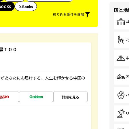
BOOKS
D-Books
国と地
絞り込み条件を追加
景１００
」があなたにお届けする、人生を輝かせる中国の
詳細を見る