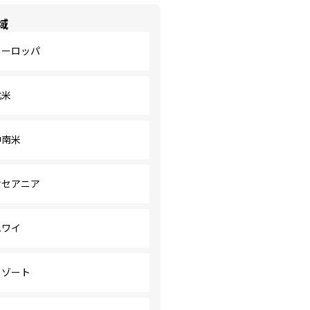
域
ヨーロッパ
北米
中南米
オセアニア
ハワイ
リゾート