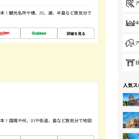
図本！観光名所や橋、川、湖、半島など旅気分で
詳細を見る
人気ス
図本！国境や州、川や街道、島など旅気分で地図