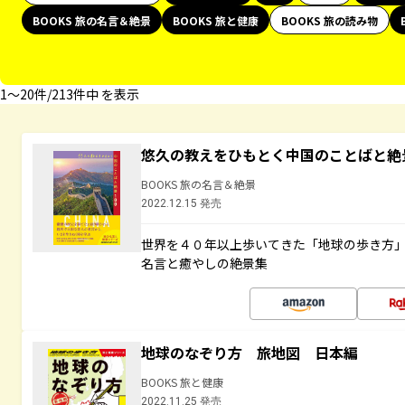
BOOKS 旅の名言＆絶景
BOOKS 旅と健康
BOOKS 旅の読み物
1〜20件/213件中 を表示
悠久の教えをひもとく中国のことばと絶
BOOKS 旅の名言＆絶景
2022.12.15 発売
世界を４０年以上歩いてきた「地球の歩き方
名言と癒やしの絶景集
地球のなぞり方 旅地図 日本編
BOOKS 旅と健康
2022.11.25 発売