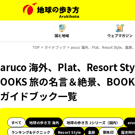
国と地域
ウェブマガジン
TOP
ガイドブック
aruco 海外、Plat、Resort St
aruco 海外、Plat、Resort
OOKS 旅の名言＆絶景、BOOK
ガイドブック一覧
すべて
地球の歩き方 海外
地球の歩き方 Jシリーズ（国内）
aru
ランキング&テクニック
Resort Style
島旅
御朱印
歴史時