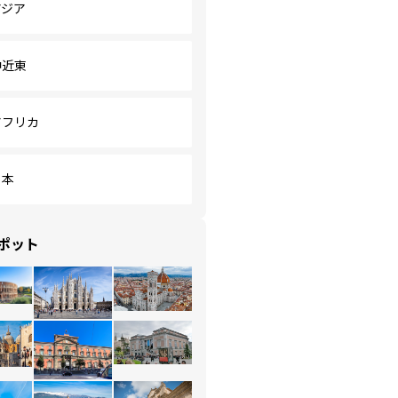
アジア
中近東
アフリカ
日本
ポット