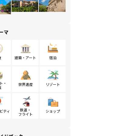
ーマ
食
建築・アート
宿泊
ト・
世界遺産
リゾート
戦
鉄道・
ビティ
ショップ
フライト