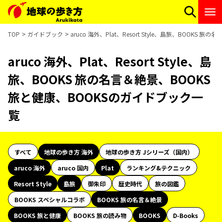
TOP
ガイドブック
aruco 海外、Plat、Resort Style、島旅、BOOK
aruco 海外、Plat、Resort Style、島
旅、BOOKS 旅の名言＆絶景、BOOKS
旅と健康、BOOKSのガイドブック一
覧
すべて
地球の歩き方 海外
地球の歩き方 Jシリーズ（国内）
aruco 海外
aruco 国内
Plat
ランキング&テクニック
Resort Style
島旅
御朱印
歴史時代
旅の図鑑
BOOKS スペシャルコラボ
BOOKS 旅の名言＆絶景
BOOKS 旅と健康
BOOKS 旅の読み物
BOOKS
D-Books