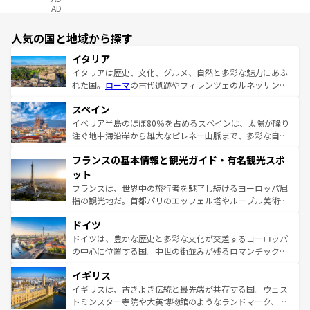
AD
人気の国と地域から探す
イタリア
イタリアは歴史、文化、グルメ、自然と多彩な魅力にあふ
れた国。
ローマ
の古代遺跡やフィレンツェのルネッサンス
美術、ヴェネツィアの運河など、歴史あるスポットはもち
スペイン
ろん、トスカーナの美しい田園風景やアマルフィ海岸の絶
景など、自然景観も見逃せない。観光の合間には、本場の
イベリア半島のほぼ80％を占めるスペインは、太陽が降り
ピザやパスタなど、絶品のイタリア料理を堪能することも
注ぐ地中海沿岸から雄大なピレネー山脈まで、多彩な自然
できる。朝目覚めてから夜眠るまで、すべての瞬間を楽し
と文化が詰まったヨーロッパ屈指の旅行先だ。多様な地域
フランスの基本情報と観光ガイド・有名観光スポ
ませてくれるイタリアで、忘れられない旅をしてみよう！
文化が根付くこの国では、情熱的なフラメンコ、熱気あふ
なお、新着のイタリア情報は
コンテンツ一覧
を参照してほ
れる闘牛、そして美味しいタパスが生活の一部となってい
ット
しい。
る。首都マドリードの洗練された雰囲気や、バルセロナの
フランスは、世界中の旅行者を魅了し続けるヨーロッパ屈
アートに溢れた街角から、地方では古代ローマ遺跡や中世
指の観光地だ。首都パリのエッフェル塔やルーブル美術館
の城塞都市、穏やかなビーチリゾートまで多彩な表情を見
といった象徴的なスポットから、田舎町の古風な美しさま
せる。地方によって風土や気候が異なるスペインはその個
ドイツ
で、幅広い魅力が詰まっている。華麗な宮殿、歴史的な大
性で訪れる人を魅了する。 なお、新着のスペイン情報は
コ
聖堂、美しいビーチ、そして豊かな自然が、訪れる者を心
ドイツは、豊かな歴史と多彩な文化が交差するヨーロッパ
ンテンツ一覧
を参照してほしい。
から魅了する。また、フランスは美食の国としても知ら
の中心に位置する国。中世の街並みが残るロマンチック街
れ、フランス料理はユネスコ無形文化遺産にも登録されて
道から、未来を先取りするようなモダンな都市まで多様な
イギリス
いる。シャンパンの発祥地であるランス、プロヴァンスの
顔を持つこの国は、どこを歩いても飽きることがない。ベ
香り高いラベンダー畑など、多彩な楽しみ方が可能だ。さ
ルリンの文化的活気、バイエルン州のアルプスの絶景、そ
イギリスは、古きよき伝統と最先端が共存する国。ウェス
らに、パリ以外の地域にも魅力が溢れており、どの街角に
してライン川沿いのワイン畑といった風景は必見。ビール
トミンスター寺院や大英博物館のようなランドマーク、歴