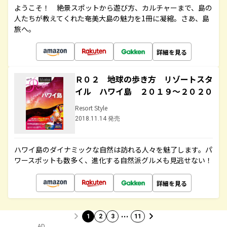
ようこそ！ 絶景スポットから遊び方、カルチャーまで、島の
人たちが教えてくれた奄美大島の魅力を1冊に凝縮。さあ、島
旅へ。
詳細を見る
Ｒ０２ 地球の歩き方 リゾートスタ
イル ハワイ島 ２０１９～２０２０
Resort Style
2018.11.14 発売
ハワイ島のダイナミックな自然は訪れる人々を魅了します。パ
ワースポットも数多く、進化する自然派グルメも見逃せない！
詳細を見る
…
1
2
3
11
AD