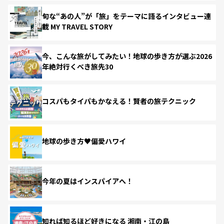
旬な“あの人”が「旅」をテーマに語るインタビュー連
載 MY TRAVEL STORY
今、こんな旅がしてみたい！地球の歩き方が選ぶ2026
年絶対行くべき旅先30
コスパもタイパもかなえる！賢者の旅テクニック
地球の歩き方♥偏愛ハワイ
今年の夏はインスパイアへ！
知れば知るほど好きになる 湘南・江の島