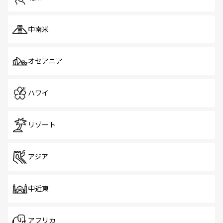
中南米
オセアニア
ハワイ
リゾート
アジア
中近東
アフリカ