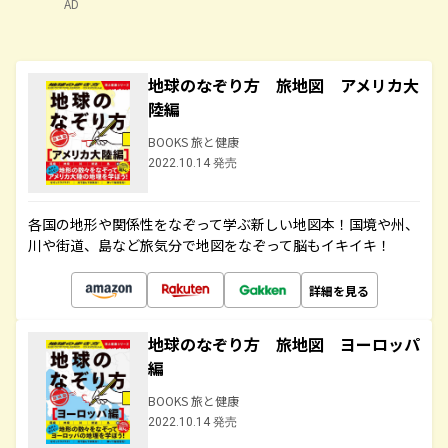
AD
地球のなぞり方 旅地図 アメリカ大
陸編
BOOKS 旅と健康
2022.10.14 発売
各国の地形や関係性をなぞって学ぶ新しい地図本！国境や州、
川や街道、島など旅気分で地図をなぞって脳もイキイキ！
詳細を見る
地球のなぞり方 旅地図 ヨーロッパ
編
BOOKS 旅と健康
2022.10.14 発売