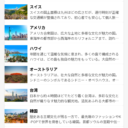
も豊かな歴史と文化が息づいている。パリ以外の個性あふ
とソーセージを味わいながら地元の人と過ごす楽しい時間
史ある大学都市、美しい丘陵地帯や牧歌的な風景など、エ
れる地方に足を運ぶとそれぞれで全く異なる文化を体験で
スイス
は、お酒好きな人にはぜひ体験してほしい。 なお、新着の
リアごとに異なる魅力がある。また、優雅なアフタヌーン
きるだろう。 なお、新着のフランス情報は
コンテンツ一覧
ドイツ情報は
コンテンツ一覧
を参照してほしい。
ティー、ビール好きにはたまらない英国パブ、サッカー観
スイスの国土面積は九州ほどの広さだが、運行時刻が正確
を参照してほしい。
戦など、本場だからこそできる体験も豊富。イギリスを旅
な交通網が整備されており、初心者でも安心して個人旅行
して楽しみつくそう。 なお、新着のイギリス情報は
コンテ
を楽しめる。日本同様に時刻表どおりの旅が可能だ。中世
アメリカ
ンツ一覧
を参照してほしい。
の建物がそのまま残る町や、スイスならではのユニークな
博物館もあり、アルプス観光だけでなく町歩きも満喫する
アメリカ合衆国は、広大な土地と多様な文化が魅力の国。
ことができる。国民の所得が高いため物価も高いが、旅行
東海岸の都市部から西海岸のカリフォルニアまで、訪れる
者向けの交通パス提供のサービスもあり、うまく活用すれ
場所ごとに異なる風景と体験が待っている。ニューヨーク
ハワイ
ば市内交通費無料で観光を楽しむこともできる。 なお、新
のような巨大都市は、観光、ショッピング、エンターテイ
着のスイス情報は
コンテンツ一覧
を参照してほしい。
ンメントが詰まった刺激的なスポットだ。一方、アメリカ
年間を通じて温暖な気候に恵まれ、多くの島で構成される
西部には大自然が広がり、グランドキャニオンやイエロー
ハワイは、どの島も独自の魅力をもっている。大自然の神
ストーン国立公園といった絶景が堪能できる。さらに、南
秘を感じたいなら、火山が生み出した壮大な景観を誇るハ
オーストラリア
部のニューオーリンズでは、音楽と美食が融合した独特の
ワイ島は見逃せない。また、定番の観光地といえばオアフ
文化が魅力。旅行者はアメリカの各地域で異なる魅力を楽
島だが、静かな自然を求めるならマウイ島やカウアイ島が
オーストラリアは、壮大な自然と多様な文化が魅力の国。
しみながら、その多様性と豊かな歴史を感じることができ
おすすめ。エメラルドグリーンに輝く海をはじめ、豊かな
シドニーのシンボルであるシドニー・オペラハウス、オー
るだろう。車でのロードトリップや列車の旅も、アメリカ
文化や歴史が息づいている。「アロハスピリット」と呼ば
ストラリア東海岸北部に広がる大サンゴ礁地帯グレートバ
ならではの贅沢な旅のスタイルだ。 なお、新着のアメリカ
台湾
れるおもてなしの心で訪れる人々を迎えてくれるハワイの
リアリーフや大陸中央部にそびえるウルル（エアーズロッ
情報は
コンテンツ一覧
を参照してほしい。
人々、おいしいローカルフードやハワイアンミュージッ
ク）、タスマニアの美しい原生林やケアンズの熱帯雨林な
日本から約４時間ほどでたどり着く台湾は、多彩な文化と
ク、伝統的なフラダンスなど、すべてがハワイの魅力を彩
ど、見どころがたくさん。また、カフェやワイン、オージ
自然が織りなす魅力的な観光地。活気あふれる大都市の台
っている。訪れるたびに新しい発見と感動が待っているハ
ービーフなどの食文化も豊かで、美味しいものであふれて
北やノスタルジックな町並みが人気な九份（ジォウフェ
ワイを、存分に味わってほしい。 なお、新着のハワイ情報
韓国
いる。アクティビティも充実しており、サーフィンやダイ
ン）、静ひつな山岳地帯である台湾東部など、都市の喧騒
は
コンテンツ一覧
を参照してほしい。
ビング、ハイキングなど、アウトドア好きにはたまらな
と山間の静けさが共存しており、訪れる人に新しい発見と
歴史ある王朝文化が残る一方で、最先端のファッションやK
い。オーストラリアの多彩な魅力を存分に味わいつくそ
驚きをもたらしてくれる。また、奥深い台湾の食文化も魅
-POPで世界を席巻している韓国。首都ソウルの宮殿や伝統
う。 なお、新着のオーストラリア情報は
コンテンツ一覧
を
力で、夜市などの屋台グルメから高級料理、ヘルシーで美
家屋が並ぶエリアでは韓国の歴史と文化に浸ることがで