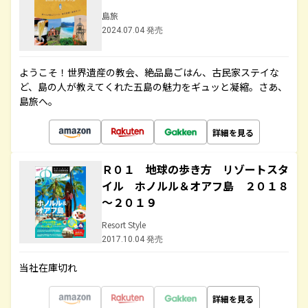
島旅
2024.07.04 発売
ようこそ！世界遺産の教会、絶品島ごはん、古民家ステイな
ど、島の人が教えてくれた五島の魅力をギュッと凝縮。さあ、
島旅へ。
詳細を見る
Ｒ０１ 地球の歩き方 リゾートスタ
イル ホノルル＆オアフ島 ２０１８
～２０１９
Resort Style
2017.10.04 発売
当社在庫切れ
詳細を見る