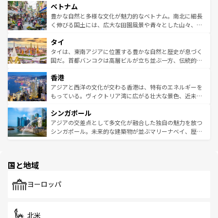
参照してほしい。
ベトナム
容にもいいと評判のスイーツなど、バラエティ豊かな料理
き、地方に足を延ばせば四季折々の自然美を楽しむことが
が味わえる。 なお、新着の台湾情報は
コンテンツ一覧
を参
できる。そして、キムチや焼肉、絶品のストリートフード
豊かな自然と多様な文化が魅力的なベトナム。南北に細長
照してほしい。
まで、さまざまな韓国料理が待っている。夜には、韓国な
く伸びる国土には、広大な田園風景や青々とした山々、世
らではのナイトライフも堪能できる。あたたかいホスピタ
界遺産に登録された壮大な自然景観が点在し、都市部では
タイ
リティに包まれながら、韓国の多彩な魅力を心ゆくまで味
急速な発展と共に伝統が息づく。ハノイの古い町並みやホ
わってみてほしい。 なお、新着の韓国情報は
コンテンツ一
ーチミン市のフランス統治時代の建物も、独特の雰囲気を
タイは、東南アジアに位置する豊かな自然と歴史が息づく
覧
を参照してほしい。
醸し出している。また、バラエティの豊かさとおいしさで
国だ。首都バンコクは高層ビルが立ち並ぶ一方、伝統的な
世界中の食通を魅了してやまないベトナム料理も魅力のひ
寺院や市場がいたるところに点在し、古きよき文化と現代
香港
とつ。フォーやバインミー、ベトナムコーヒーなどは、ぜ
の活気が交差している。北部ではチェンマイなどの山岳地
ひ現地で味わいたい。どの地域を訪れてもあたたかい人々
帯で自然と触れ合い、南部ではプーケットやクラビの美し
アジアと西洋の文化が交わる香港は、特有のエネルギーを
が旅行者を迎えてくれるので、きっと忘れられない旅にな
いビーチでリゾート気分を楽しむことができる。タイ料理
もっている。ヴィクトリア湾に広がる壮大な景色、近未来
るはずだ。 なお、新着のベトナム情報は
コンテンツ一覧
を
は世界的に有名で、屋台から高級レストランまで味覚を刺
的なアートスポット、そして歴史と現代が融合した町並
参照してほしい。
シンガポール
激する。気候は一年中温暖で、どの季節にも異なる楽しみ
み、どこを訪れても感動するはず。観光スポットが密集し
が待っている。親しみやすいタイの人々、仏教を中心とし
ており、効率よく見どころを回れるのも魅力。息をのむよ
アジアの交差点として多文化が融合した独自の魅力を放つ
た文化、そして多様な観光資源が、訪れる旅人を魅了し続
うな絶景から文化的な体験まで、香港を存分に楽しみ尽く
シンガポール。未来的な建築物が並ぶマリーナベイ、歴史
ける。 なお、新着のタイ情報は
コンテンツ一覧
を参照して
そう。 なお、新着の香港情報は
コンテンツ一覧
を参照して
と伝統を感じられるエスニックタウン、多数の緑豊かな公
ほしい。
ほしい。
園や自然保護区など、自然が調和した近代的な景観と文化
の多様性あふれるカラフルな町は、どこを歩いても新しい
国と地域
発見がある。さらに、治安のよさや充実した公共交通機関
も、旅行者にとっては魅力的なポイント。グルメも豊富
で、ホーカーズは地元の風情を楽しめる外せないスポット
ヨーロッパ
だ。訪れる人を飽きさせないシンガポールで、多様な魅力
を体感しよう。 なお、新着のシンガポール情報は
コンテン
ツ一覧
を参照してほしい。
北米