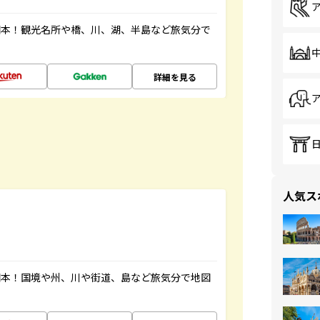
図本！観光名所や橋、川、湖、半島など旅気分で
詳細を見る
人気ス
図本！国境や州、川や街道、島など旅気分で地図