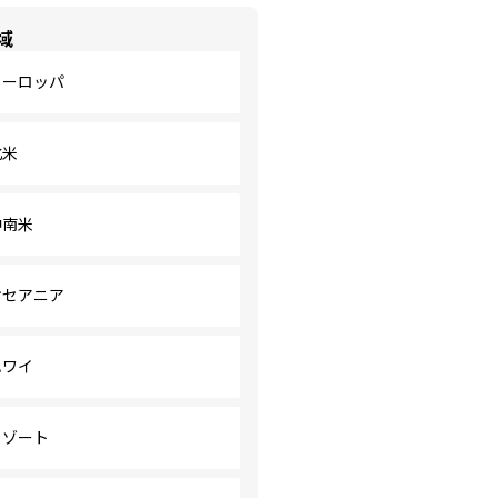
域
ヨーロッパ
北米
中南米
オセアニア
ハワイ
リゾート