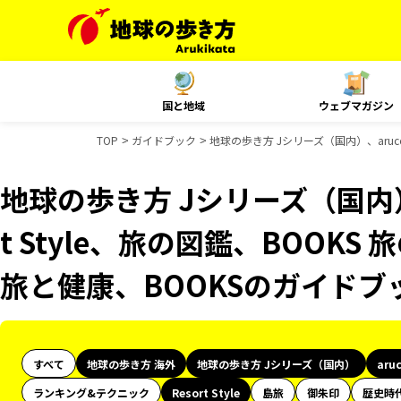
国と地域
ウェブマガジン
TOP
ガイドブック
地球の歩き方 Jシリーズ（国内）、aruco
地球の歩き方 Jシリーズ（国内）、
t Style、旅の図鑑、BOOKS
旅と健康、BOOKSのガイドブ
すべて
地球の歩き方 海外
地球の歩き方 Jシリーズ（国内）
aru
ランキング&テクニック
Resort Style
島旅
御朱印
歴史時