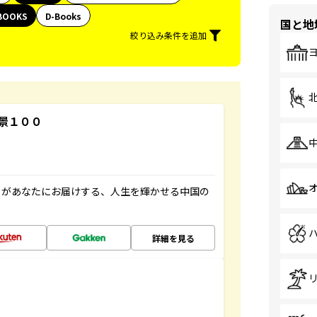
BOOKS
D-Books
国と地
絞り込み条件を追加
景１００
」があなたにお届けする、人生を輝かせる中国の
詳細を見る