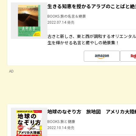
生きる知恵を授かるアラブのことばと絶
BOOKS 旅の名言＆絶景
2022.07.14 発売
古きと新しき、東と西が調和するオリエンタ
生を輝かせる名言と癒やしの絶景集！
AD
地球のなぞり方 旅地図 アメリカ大陸
BOOKS 旅と健康
2022.10.14 発売