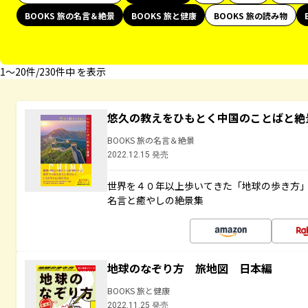
BOOKS 旅の名言＆絶景
BOOKS 旅と健康
BOOKS 旅の読み物
1〜20件/230件中 を表示
悠久の教えをひもとく中国のことばと絶
BOOKS 旅の名言＆絶景
2022.12.15 発売
世界を４０年以上歩いてきた「地球の歩き方
名言と癒やしの絶景集
地球のなぞり方 旅地図 日本編
BOOKS 旅と健康
2022.11.25 発売