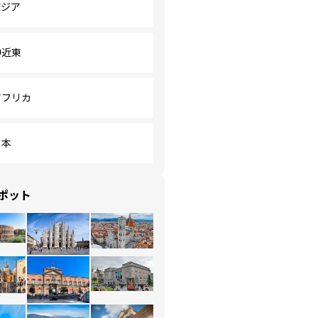
アジア
中近東
アフリカ
日本
ポット