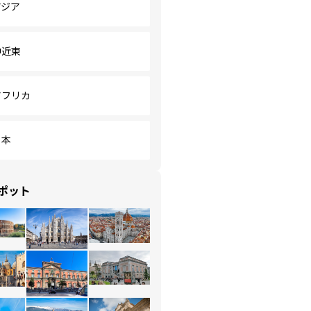
アジア
中近東
アフリカ
日本
ポット