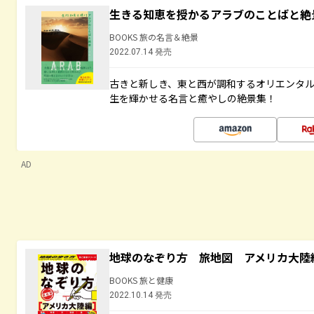
生きる知恵を授かるアラブのことばと絶
BOOKS 旅の名言＆絶景
2022.07.14 発売
古きと新しき、東と西が調和するオリエンタ
生を輝かせる名言と癒やしの絶景集！
AD
地球のなぞり方 旅地図 アメリカ大陸
BOOKS 旅と健康
2022.10.14 発売