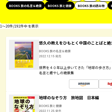
BOOKS 旅の名言＆絶景
BOOKS 旅と健康
BOOKS 旅の読み物
1〜20件/191件中 を表示
悠久の教えをひもとく中国のことばと絶
BOOKS 旅の名言＆絶景
2022.12.15 発売
世界を４０年以上歩いてきた「地球の歩き方
名言と癒やしの絶景集
地球のなぞり方 旅地図 日本編
BOOKS 旅と健康
2022.11.25 発売