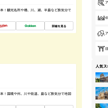
図本！観光名所や橋、川、湖、半島など旅気分で
詳細を見る
人気ス
図本！国境や州、川や街道、島など旅気分で地図