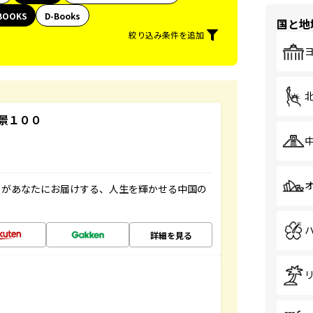
BOOKS
D-Books
国と地
絞り込み条件を追加
景１００
」があなたにお届けする、人生を輝かせる中国の
詳細を見る