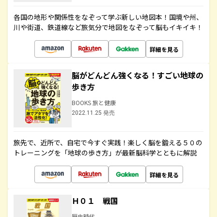
各国の地形や関係性をなぞって学ぶ新しい地図本！国境や州、
川や街道、鉄道線など旅気分で地図をなぞって脳もイキイキ！
詳細を見る
脳がどんどん強くなる！すごい地球の
歩き方
BOOKS 旅と健康
2022.11.25 発売
旅先で、近所で、自宅で今すぐ実践！楽しく脳を鍛える５０の
トレーニングを「地球の歩き方」が最新脳科学とともに解説
詳細を見る
Ｈ０１ 戦国
歴史時代