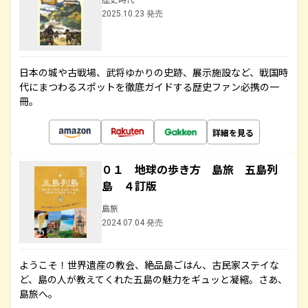
2025.10.23 発売
日本の城や古戦場、武将ゆかりの史跡、展示施設など、戦国時
代にまつわるスポットを徹底ガイドする歴史ファン必携の一
冊。
詳細を見る
０１ 地球の歩き方 島旅 五島列
島 ４訂版
島旅
2024.07.04 発売
ようこそ！世界遺産の教会、絶品島ごはん、古民家ステイな
ど、島の人が教えてくれた五島の魅力をギュッと凝縮。さあ、
島旅へ。