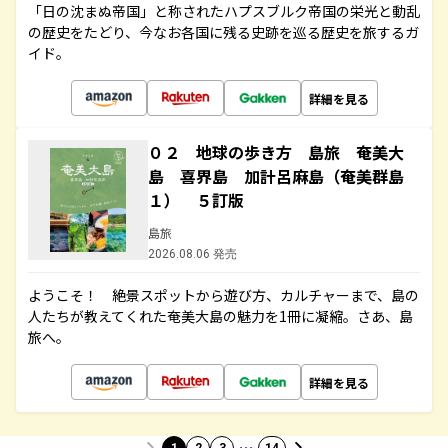
「日の沈まぬ帝国」と称されたハプスブルク帝国の栄光と動乱
の歴史をたどり、今なお各国に残る史跡を巡る歴史を旅するガ
イド。
詳細を見る
０２ 地球の歩き方 島旅 奄美大
島 喜界島 加計呂麻島（奄美群島
１） ５訂版
島旅
2026.08.06 発売
ようこそ！ 絶景スポットから遊び方、カルチャーまで、島の
人たちが教えてくれた奄美大島の魅力を1冊に凝縮。さあ、島
旅へ。
詳細を見る
…