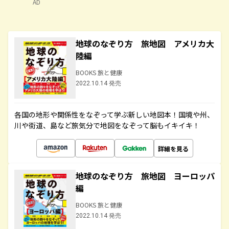
AD
地球のなぞり方 旅地図 アメリカ大
陸編
BOOKS 旅と健康
2022.10.14 発売
各国の地形や関係性をなぞって学ぶ新しい地図本！国境や州、
川や街道、島など旅気分で地図をなぞって脳もイキイキ！
詳細を見る
地球のなぞり方 旅地図 ヨーロッパ
編
BOOKS 旅と健康
2022.10.14 発売