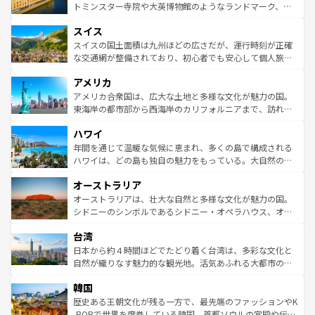
らに、パリ以外の地域にも魅力が溢れており、どの街角に
してライン川沿いのワイン畑といった風景は必見。ビール
トミンスター寺院や大英博物館のようなランドマーク、歴
も豊かな歴史と文化が息づいている。パリ以外の個性あふ
とソーセージを味わいながら地元の人と過ごす楽しい時間
史ある大学都市、美しい丘陵地帯や牧歌的な風景など、エ
れる地方に足を運ぶとそれぞれで全く異なる文化を体験で
スイス
は、お酒好きな人にはぜひ体験してほしい。 なお、新着の
リアごとに異なる魅力がある。また、優雅なアフタヌーン
きるだろう。 なお、新着のフランス情報は
コンテンツ一覧
ドイツ情報は
コンテンツ一覧
を参照してほしい。
ティー、ビール好きにはたまらない英国パブ、サッカー観
スイスの国土面積は九州ほどの広さだが、運行時刻が正確
を参照してほしい。
戦など、本場だからこそできる体験も豊富。イギリスを旅
な交通網が整備されており、初心者でも安心して個人旅行
して楽しみつくそう。 なお、新着のイギリス情報は
コンテ
を楽しめる。日本同様に時刻表どおりの旅が可能だ。中世
アメリカ
ンツ一覧
を参照してほしい。
の建物がそのまま残る町や、スイスならではのユニークな
博物館もあり、アルプス観光だけでなく町歩きも満喫する
アメリカ合衆国は、広大な土地と多様な文化が魅力の国。
ことができる。国民の所得が高いため物価も高いが、旅行
東海岸の都市部から西海岸のカリフォルニアまで、訪れる
者向けの交通パス提供のサービスもあり、うまく活用すれ
場所ごとに異なる風景と体験が待っている。ニューヨーク
ハワイ
ば市内交通費無料で観光を楽しむこともできる。 なお、新
のような巨大都市は、観光、ショッピング、エンターテイ
着のスイス情報は
コンテンツ一覧
を参照してほしい。
ンメントが詰まった刺激的なスポットだ。一方、アメリカ
年間を通じて温暖な気候に恵まれ、多くの島で構成される
西部には大自然が広がり、グランドキャニオンやイエロー
ハワイは、どの島も独自の魅力をもっている。大自然の神
ストーン国立公園といった絶景が堪能できる。さらに、南
秘を感じたいなら、火山が生み出した壮大な景観を誇るハ
オーストラリア
部のニューオーリンズでは、音楽と美食が融合した独特の
ワイ島は見逃せない。また、定番の観光地といえばオアフ
文化が魅力。旅行者はアメリカの各地域で異なる魅力を楽
島だが、静かな自然を求めるならマウイ島やカウアイ島が
オーストラリアは、壮大な自然と多様な文化が魅力の国。
しみながら、その多様性と豊かな歴史を感じることができ
おすすめ。エメラルドグリーンに輝く海をはじめ、豊かな
シドニーのシンボルであるシドニー・オペラハウス、オー
るだろう。車でのロードトリップや列車の旅も、アメリカ
文化や歴史が息づいている。「アロハスピリット」と呼ば
ストラリア東海岸北部に広がる大サンゴ礁地帯グレートバ
ならではの贅沢な旅のスタイルだ。 なお、新着のアメリカ
台湾
れるおもてなしの心で訪れる人々を迎えてくれるハワイの
リアリーフや大陸中央部にそびえるウルル（エアーズロッ
情報は
コンテンツ一覧
を参照してほしい。
人々、おいしいローカルフードやハワイアンミュージッ
ク）、タスマニアの美しい原生林やケアンズの熱帯雨林な
日本から約４時間ほどでたどり着く台湾は、多彩な文化と
ク、伝統的なフラダンスなど、すべてがハワイの魅力を彩
ど、見どころがたくさん。また、カフェやワイン、オージ
自然が織りなす魅力的な観光地。活気あふれる大都市の台
っている。訪れるたびに新しい発見と感動が待っているハ
ービーフなどの食文化も豊かで、美味しいものであふれて
北やノスタルジックな町並みが人気な九份（ジォウフェ
ワイを、存分に味わってほしい。 なお、新着のハワイ情報
韓国
いる。アクティビティも充実しており、サーフィンやダイ
ン）、静ひつな山岳地帯である台湾東部など、都市の喧騒
は
コンテンツ一覧
を参照してほしい。
ビング、ハイキングなど、アウトドア好きにはたまらな
と山間の静けさが共存しており、訪れる人に新しい発見と
歴史ある王朝文化が残る一方で、最先端のファッションやK
い。オーストラリアの多彩な魅力を存分に味わいつくそ
驚きをもたらしてくれる。また、奥深い台湾の食文化も魅
-POPで世界を席巻している韓国。首都ソウルの宮殿や伝統