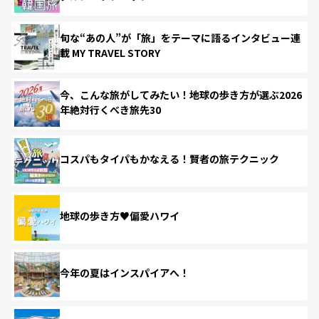
旬な“あの人”が「旅」をテーマに語るインタビュー連
載 MY TRAVEL STORY
今、こんな旅がしてみたい！地球の歩き方が選ぶ2026
年絶対行くべき旅先30
コスパもタイパもかなえる！賢者の旅テクニック
地球の歩き方♥偏愛ハワイ
今年の夏はインスパイアへ！