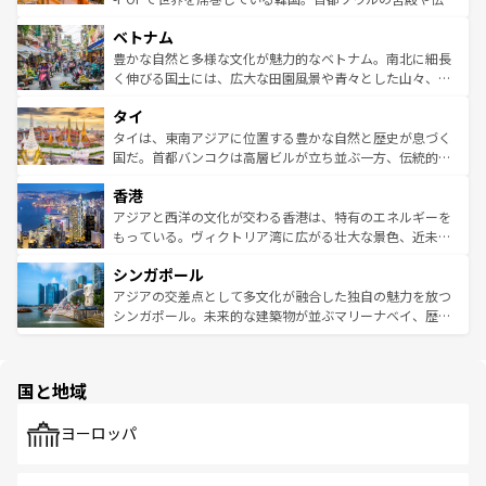
う。 なお、新着のオーストラリア情報は
コンテンツ一覧
を
力で、夜市などの屋台グルメから高級料理、ヘルシーで美
家屋が並ぶエリアでは韓国の歴史と文化に浸ることがで
参照してほしい。
ベトナム
容にもいいと評判のスイーツなど、バラエティ豊かな料理
き、地方に足を延ばせば四季折々の自然美を楽しむことが
が味わえる。 なお、新着の台湾情報は
コンテンツ一覧
を参
できる。そして、キムチや焼肉、絶品のストリートフード
豊かな自然と多様な文化が魅力的なベトナム。南北に細長
照してほしい。
まで、さまざまな韓国料理が待っている。夜には、韓国な
く伸びる国土には、広大な田園風景や青々とした山々、世
らではのナイトライフも堪能できる。あたたかいホスピタ
界遺産に登録された壮大な自然景観が点在し、都市部では
タイ
リティに包まれながら、韓国の多彩な魅力を心ゆくまで味
急速な発展と共に伝統が息づく。ハノイの古い町並みやホ
わってみてほしい。 なお、新着の韓国情報は
コンテンツ一
ーチミン市のフランス統治時代の建物も、独特の雰囲気を
タイは、東南アジアに位置する豊かな自然と歴史が息づく
覧
を参照してほしい。
醸し出している。また、バラエティの豊かさとおいしさで
国だ。首都バンコクは高層ビルが立ち並ぶ一方、伝統的な
世界中の食通を魅了してやまないベトナム料理も魅力のひ
寺院や市場がいたるところに点在し、古きよき文化と現代
香港
とつ。フォーやバインミー、ベトナムコーヒーなどは、ぜ
の活気が交差している。北部ではチェンマイなどの山岳地
ひ現地で味わいたい。どの地域を訪れてもあたたかい人々
帯で自然と触れ合い、南部ではプーケットやクラビの美し
アジアと西洋の文化が交わる香港は、特有のエネルギーを
が旅行者を迎えてくれるので、きっと忘れられない旅にな
いビーチでリゾート気分を楽しむことができる。タイ料理
もっている。ヴィクトリア湾に広がる壮大な景色、近未来
るはずだ。 なお、新着のベトナム情報は
コンテンツ一覧
を
は世界的に有名で、屋台から高級レストランまで味覚を刺
的なアートスポット、そして歴史と現代が融合した町並
参照してほしい。
シンガポール
激する。気候は一年中温暖で、どの季節にも異なる楽しみ
み、どこを訪れても感動するはず。観光スポットが密集し
が待っている。親しみやすいタイの人々、仏教を中心とし
ており、効率よく見どころを回れるのも魅力。息をのむよ
アジアの交差点として多文化が融合した独自の魅力を放つ
た文化、そして多様な観光資源が、訪れる旅人を魅了し続
うな絶景から文化的な体験まで、香港を存分に楽しみ尽く
シンガポール。未来的な建築物が並ぶマリーナベイ、歴史
ける。 なお、新着のタイ情報は
コンテンツ一覧
を参照して
そう。 なお、新着の香港情報は
コンテンツ一覧
を参照して
と伝統を感じられるエスニックタウン、多数の緑豊かな公
ほしい。
ほしい。
園や自然保護区など、自然が調和した近代的な景観と文化
の多様性あふれるカラフルな町は、どこを歩いても新しい
国と地域
発見がある。さらに、治安のよさや充実した公共交通機関
も、旅行者にとっては魅力的なポイント。グルメも豊富
で、ホーカーズは地元の風情を楽しめる外せないスポット
ヨーロッパ
だ。訪れる人を飽きさせないシンガポールで、多様な魅力
を体感しよう。 なお、新着のシンガポール情報は
コンテン