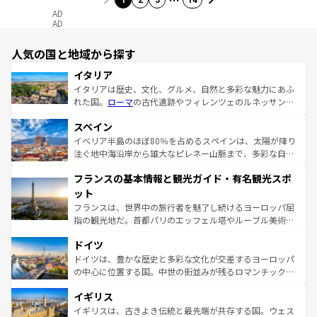
1
2
3
14
AD
AD
人気の国と地域から探す
イタリア
イタリアは歴史、文化、グルメ、自然と多彩な魅力にあふ
れた国。
ローマ
の古代遺跡やフィレンツェのルネッサンス
美術、ヴェネツィアの運河など、歴史あるスポットはもち
スペイン
ろん、トスカーナの美しい田園風景やアマルフィ海岸の絶
景など、自然景観も見逃せない。観光の合間には、本場の
イベリア半島のほぼ80％を占めるスペインは、太陽が降り
ピザやパスタなど、絶品のイタリア料理を堪能することも
注ぐ地中海沿岸から雄大なピレネー山脈まで、多彩な自然
できる。朝目覚めてから夜眠るまで、すべての瞬間を楽し
と文化が詰まったヨーロッパ屈指の旅行先だ。多様な地域
フランスの基本情報と観光ガイド・有名観光スポ
ませてくれるイタリアで、忘れられない旅をしてみよう！
文化が根付くこの国では、情熱的なフラメンコ、熱気あふ
なお、新着のイタリア情報は
コンテンツ一覧
を参照してほ
れる闘牛、そして美味しいタパスが生活の一部となってい
ット
しい。
る。首都マドリードの洗練された雰囲気や、バルセロナの
フランスは、世界中の旅行者を魅了し続けるヨーロッパ屈
アートに溢れた街角から、地方では古代ローマ遺跡や中世
指の観光地だ。首都パリのエッフェル塔やルーブル美術館
の城塞都市、穏やかなビーチリゾートまで多彩な表情を見
といった象徴的なスポットから、田舎町の古風な美しさま
せる。地方によって風土や気候が異なるスペインはその個
ドイツ
で、幅広い魅力が詰まっている。華麗な宮殿、歴史的な大
性で訪れる人を魅了する。 なお、新着のスペイン情報は
コ
聖堂、美しいビーチ、そして豊かな自然が、訪れる者を心
ドイツは、豊かな歴史と多彩な文化が交差するヨーロッパ
ンテンツ一覧
を参照してほしい。
から魅了する。また、フランスは美食の国としても知ら
の中心に位置する国。中世の街並みが残るロマンチック街
れ、フランス料理はユネスコ無形文化遺産にも登録されて
道から、未来を先取りするようなモダンな都市まで多様な
イギリス
いる。シャンパンの発祥地であるランス、プロヴァンスの
顔を持つこの国は、どこを歩いても飽きることがない。ベ
香り高いラベンダー畑など、多彩な楽しみ方が可能だ。さ
ルリンの文化的活気、バイエルン州のアルプスの絶景、そ
イギリスは、古きよき伝統と最先端が共存する国。ウェス