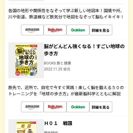
各国の地形や関係性をなぞって学ぶ新しい地図本！国境や州、
川や街道、鉄道線など旅気分で地図をなぞって脳もイキイキ！
詳細を見る
脳がどんどん強くなる！すごい地球の
歩き方
BOOKS 旅と健康
2022.11.25 発売
旅先で、近所で、自宅で今すぐ実践！楽しく脳を鍛える５０の
トレーニングを「地球の歩き方」が最新脳科学とともに解説
詳細を見る
Ｈ０１ 戦国
歴史時代