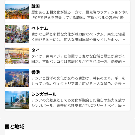
ービーフなどの食文化も豊かで、美味しいものであふれて
北やノスタルジックな町並みが人気な九份（ジォウフェ
は
コンテンツ一覧
を参照してほしい。
韓国
いる。アクティビティも充実しており、サーフィンやダイ
ン）、静ひつな山岳地帯である台湾東部など、都市の喧騒
ビング、ハイキングなど、アウトドア好きにはたまらな
と山間の静けさが共存しており、訪れる人に新しい発見と
歴史ある王朝文化が残る一方で、最先端のファッションやK
い。オーストラリアの多彩な魅力を存分に味わいつくそ
驚きをもたらしてくれる。また、奥深い台湾の食文化も魅
-POPで世界を席巻している韓国。首都ソウルの宮殿や伝統
う。 なお、新着のオーストラリア情報は
コンテンツ一覧
を
力で、夜市などの屋台グルメから高級料理、ヘルシーで美
家屋が並ぶエリアでは韓国の歴史と文化に浸ることがで
参照してほしい。
ベトナム
容にもいいと評判のスイーツなど、バラエティ豊かな料理
き、地方に足を延ばせば四季折々の自然美を楽しむことが
が味わえる。 なお、新着の台湾情報は
コンテンツ一覧
を参
できる。そして、キムチや焼肉、絶品のストリートフード
豊かな自然と多様な文化が魅力的なベトナム。南北に細長
照してほしい。
まで、さまざまな韓国料理が待っている。夜には、韓国な
く伸びる国土には、広大な田園風景や青々とした山々、世
らではのナイトライフも堪能できる。あたたかいホスピタ
界遺産に登録された壮大な自然景観が点在し、都市部では
タイ
リティに包まれながら、韓国の多彩な魅力を心ゆくまで味
急速な発展と共に伝統が息づく。ハノイの古い町並みやホ
わってみてほしい。 なお、新着の韓国情報は
コンテンツ一
ーチミン市のフランス統治時代の建物も、独特の雰囲気を
タイは、東南アジアに位置する豊かな自然と歴史が息づく
覧
を参照してほしい。
醸し出している。また、バラエティの豊かさとおいしさで
国だ。首都バンコクは高層ビルが立ち並ぶ一方、伝統的な
世界中の食通を魅了してやまないベトナム料理も魅力のひ
寺院や市場がいたるところに点在し、古きよき文化と現代
香港
とつ。フォーやバインミー、ベトナムコーヒーなどは、ぜ
の活気が交差している。北部ではチェンマイなどの山岳地
ひ現地で味わいたい。どの地域を訪れてもあたたかい人々
帯で自然と触れ合い、南部ではプーケットやクラビの美し
アジアと西洋の文化が交わる香港は、特有のエネルギーを
が旅行者を迎えてくれるので、きっと忘れられない旅にな
いビーチでリゾート気分を楽しむことができる。タイ料理
もっている。ヴィクトリア湾に広がる壮大な景色、近未来
るはずだ。 なお、新着のベトナム情報は
コンテンツ一覧
を
は世界的に有名で、屋台から高級レストランまで味覚を刺
的なアートスポット、そして歴史と現代が融合した町並
参照してほしい。
シンガポール
激する。気候は一年中温暖で、どの季節にも異なる楽しみ
み、どこを訪れても感動するはず。観光スポットが密集し
が待っている。親しみやすいタイの人々、仏教を中心とし
ており、効率よく見どころを回れるのも魅力。息をのむよ
アジアの交差点として多文化が融合した独自の魅力を放つ
た文化、そして多様な観光資源が、訪れる旅人を魅了し続
うな絶景から文化的な体験まで、香港を存分に楽しみ尽く
シンガポール。未来的な建築物が並ぶマリーナベイ、歴史
ける。 なお、新着のタイ情報は
コンテンツ一覧
を参照して
そう。 なお、新着の香港情報は
コンテンツ一覧
を参照して
と伝統を感じられるエスニックタウン、多数の緑豊かな公
ほしい。
ほしい。
園や自然保護区など、自然が調和した近代的な景観と文化
の多様性あふれるカラフルな町は、どこを歩いても新しい
国と地域
発見がある。さらに、治安のよさや充実した公共交通機関
も、旅行者にとっては魅力的なポイント。グルメも豊富