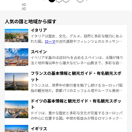
AD
AD
人気の国と地域から探す
イタリア
イタリアは歴史、文化、グルメ、自然と多彩な魅力にあふ
れた国。
ローマ
の古代遺跡やフィレンツェのルネッサンス
美術、ヴェネツィアの運河など、歴史あるスポットはもち
スペイン
ろん、トスカーナの美しい田園風景やアマルフィ海岸の絶
景など、自然景観も見逃せない。観光の合間には、本場の
イベリア半島のほぼ80％を占めるスペインは、太陽が降り
ピザやパスタなど、絶品のイタリア料理を堪能することも
注ぐ地中海沿岸から雄大なピレネー山脈まで、多彩な自然
できる。朝目覚めてから夜眠るまで、すべての瞬間を楽し
と文化が詰まったヨーロッパ屈指の旅行先だ。多様な地域
フランスの基本情報と観光ガイド・有名観光スポ
ませてくれるイタリアで、忘れられない旅をしてみよう！
文化が根付くこの国では、情熱的なフラメンコ、熱気あふ
なお、新着のイタリア情報は
コンテンツ一覧
を参照してほ
れる闘牛、そして美味しいタパスが生活の一部となってい
ット
しい。
る。首都マドリードの洗練された雰囲気や、バルセロナの
フランスは、世界中の旅行者を魅了し続けるヨーロッパ屈
アートに溢れた街角から、地方では古代ローマ遺跡や中世
指の観光地だ。首都パリのエッフェル塔やルーブル美術館
の城塞都市、穏やかなビーチリゾートまで多彩な表情を見
といった象徴的なスポットから、田舎町の古風な美しさま
せる。地方によって風土や気候が異なるスペインはその個
ドイツの基本情報と観光ガイド・有名観光スポッ
で、幅広い魅力が詰まっている。華麗な宮殿、歴史的な大
性で訪れる人を魅了する。 なお、新着のスペイン情報は
コ
聖堂、美しいビーチ、そして豊かな自然が、訪れる者を心
ト
ンテンツ一覧
を参照してほしい。
から魅了する。また、フランスは美食の国としても知ら
ドイツは、豊かな歴史と多彩な文化が交差するヨーロッパ
れ、フランス料理はユネスコ無形文化遺産にも登録されて
の中心に位置する国。中世の街並みが残るロマンチック街
いる。シャンパンの発祥地であるランス、プロヴァンスの
道から、未来を先取りするようなモダンな都市まで多様な
香り高いラベンダー畑など、多彩な楽しみ方が可能だ。さ
イギリス
顔を持つこの国は、どこを歩いても飽きることがない。ベ