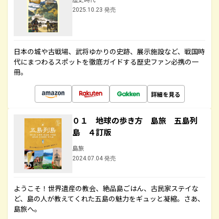
2025.10.23 発売
日本の城や古戦場、武将ゆかりの史跡、展示施設など、戦国時
代にまつわるスポットを徹底ガイドする歴史ファン必携の一
冊。
詳細を見る
０１ 地球の歩き方 島旅 五島列
島 ４訂版
島旅
2024.07.04 発売
ようこそ！世界遺産の教会、絶品島ごはん、古民家ステイな
ど、島の人が教えてくれた五島の魅力をギュッと凝縮。さあ、
島旅へ。