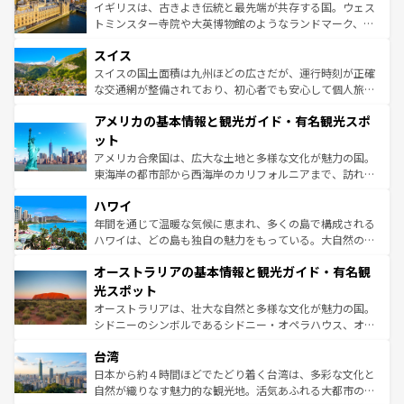
らに、パリ以外の地域にも魅力が溢れており、どの街角に
ルリンの文化的活気、バイエルン州のアルプスの絶景、そ
イギリスは、古きよき伝統と最先端が共存する国。ウェス
も豊かな歴史と文化が息づいている。パリ以外の個性あふ
してライン川沿いのワイン畑といった風景は必見。ビール
トミンスター寺院や大英博物館のようなランドマーク、歴
れる地方に足を運ぶとそれぞれで全く異なる文化を体験で
とソーセージを味わいながら地元の人と過ごす楽しい時間
史ある大学都市、美しい丘陵地帯や牧歌的な風景など、エ
きるだろう。 なお、新着のフランス情報は
コンテンツ一覧
スイス
は、お酒好きな人にはぜひ体験してほしい。 なお、新着の
リアごとに異なる魅力がある。また、優雅なアフタヌーン
を参照してほしい。
ドイツ情報は
コンテンツ一覧
を参照してほしい。
ティー、ビール好きにはたまらない英国パブ、サッカー観
スイスの国土面積は九州ほどの広さだが、運行時刻が正確
戦など、本場だからこそできる体験も豊富。イギリスを旅
な交通網が整備されており、初心者でも安心して個人旅行
して楽しみつくそう。 なお、新着のイギリス情報は
コンテ
を楽しめる。日本同様に時刻表どおりの旅が可能だ。中世
アメリカの基本情報と観光ガイド・有名観光スポ
ンツ一覧
を参照してほしい。
の建物がそのまま残る町や、スイスならではのユニークな
博物館もあり、アルプス観光だけでなく町歩きも満喫する
ット
ことができる。国民の所得が高いため物価も高いが、旅行
アメリカ合衆国は、広大な土地と多様な文化が魅力の国。
者向けの交通パス提供のサービスもあり、うまく活用すれ
東海岸の都市部から西海岸のカリフォルニアまで、訪れる
ば市内交通費無料で観光を楽しむこともできる。 なお、新
場所ごとに異なる風景と体験が待っている。ニューヨーク
着のスイス情報は
コンテンツ一覧
を参照してほしい。
ハワイ
のような巨大都市は、観光、ショッピング、エンターテイ
ンメントが詰まった刺激的なスポットだ。一方、アメリカ
年間を通じて温暖な気候に恵まれ、多くの島で構成される
西部には大自然が広がり、グランドキャニオンやイエロー
ハワイは、どの島も独自の魅力をもっている。大自然の神
ストーン国立公園といった絶景が堪能できる。さらに、南
秘を感じたいなら、火山が生み出した壮大な景観を誇るハ
オーストラリアの基本情報と観光ガイド・有名観
部のニューオーリンズでは、音楽と美食が融合した独特の
ワイ島は見逃せない。また、定番の観光地といえばオアフ
文化が魅力。旅行者はアメリカの各地域で異なる魅力を楽
島だが、静かな自然を求めるならマウイ島やカウアイ島が
光スポット
しみながら、その多様性と豊かな歴史を感じることができ
おすすめ。エメラルドグリーンに輝く海をはじめ、豊かな
オーストラリアは、壮大な自然と多様な文化が魅力の国。
るだろう。車でのロードトリップや列車の旅も、アメリカ
文化や歴史が息づいている。「アロハスピリット」と呼ば
シドニーのシンボルであるシドニー・オペラハウス、オー
ならではの贅沢な旅のスタイルだ。 なお、新着のアメリカ
れるおもてなしの心で訪れる人々を迎えてくれるハワイの
ストラリア東海岸北部に広がる大サンゴ礁地帯グレートバ
情報は
コンテンツ一覧
を参照してほしい。
人々、おいしいローカルフードやハワイアンミュージッ
台湾
リアリーフや大陸中央部にそびえるウルル（エアーズロッ
ク、伝統的なフラダンスなど、すべてがハワイの魅力を彩
ク）、タスマニアの美しい原生林やケアンズの熱帯雨林な
日本から約４時間ほどでたどり着く台湾は、多彩な文化と
っている。訪れるたびに新しい発見と感動が待っているハ
ど、見どころがたくさん。また、カフェやワイン、オージ
自然が織りなす魅力的な観光地。活気あふれる大都市の台
ワイを、存分に味わってほしい。 なお、新着のハワイ情報