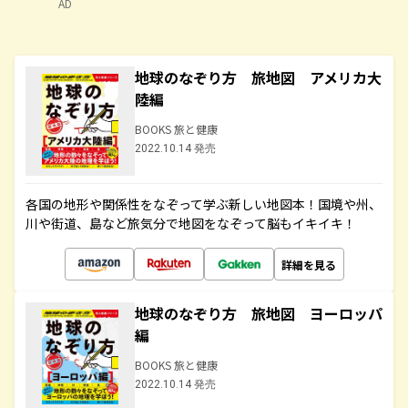
AD
地球のなぞり方 旅地図 アメリカ大
陸編
BOOKS 旅と健康
2022.10.14 発売
各国の地形や関係性をなぞって学ぶ新しい地図本！国境や州、
川や街道、島など旅気分で地図をなぞって脳もイキイキ！
詳細を見る
地球のなぞり方 旅地図 ヨーロッパ
編
BOOKS 旅と健康
2022.10.14 発売