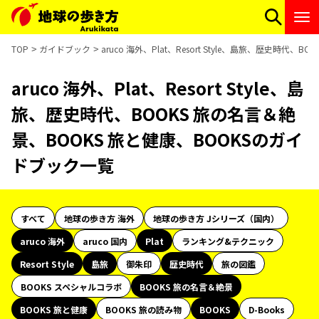
TOP
ガイドブック
aruco 海外、Plat、Resort Style、島旅、歴史時
aruco 海外、Plat、Resort Style、島
旅、歴史時代、BOOKS 旅の名言＆絶
景、BOOKS 旅と健康、BOOKSのガイ
ドブック一覧
すべて
地球の歩き方 海外
地球の歩き方 Jシリーズ（国内）
aruco 海外
aruco 国内
Plat
ランキング&テクニック
Resort Style
島旅
御朱印
歴史時代
旅の図鑑
BOOKS スペシャルコラボ
BOOKS 旅の名言＆絶景
BOOKS 旅と健康
BOOKS 旅の読み物
BOOKS
D-Books