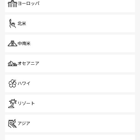
で、ホーカーズは地元の風情を楽しめる外せないスポット
ヨーロッパ
だ。訪れる人を飽きさせないシンガポールで、多様な魅力
を体感しよう。 なお、新着のシンガポール情報は
コンテン
ツ一覧
を参照してほしい。
北米
中南米
オセアニア
ハワイ
リゾート
アジア