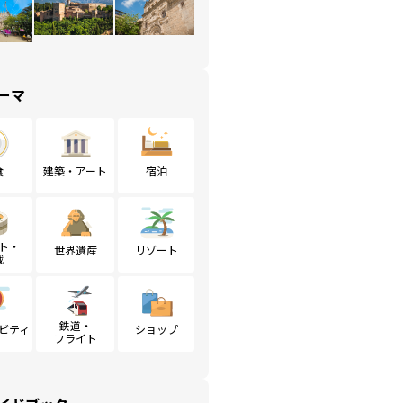
ーマ
食
建築・アート
宿泊
ト・
世界遺産
リゾート
戦
鉄道・
ビティ
ショップ
フライト