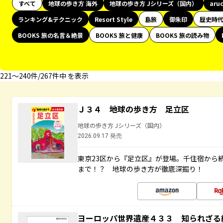
すべて
地球の歩き方 海外
地球の歩き方 Jシリーズ（国内）
aru
ランキング&テクニック
Resort Style
島旅
御朱印
歴史時
BOOKS 旅の名言＆絶景
BOOKS 旅と健康
BOOKS 旅の読み物
221〜240件/267件中 を表示
Ｊ３４ 地球の歩き方 足立区
地球の歩き方 Jシリーズ（国内）
2026.09.17 発売
東京23区から『足立区』が登場。千住宿から
まで！？ 地球の歩き方が徹底深掘り！
ヨーロッパ世界遺産４３３ 知られざる