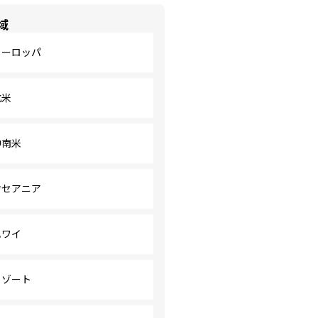
域
ヨーロッパ
北米
中南米
オセアニア
ハワイ
リゾート