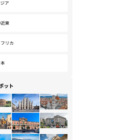
アジア
中近東
アフリカ
日本
ポット