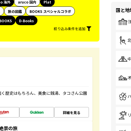
co 海外
aruco 国内
Plat
国と地
代
旅の図鑑
BOOKS スペシャルコラボ
BOOKS
D-Books
絞り込み条件を追加
続く歴史はもちろん、美食に銭湯、タコさん公園
詳細を見る
絶景の旅