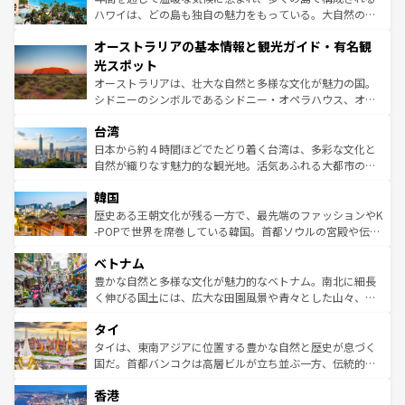
西部には大自然が広がり、グランドキャニオンやイエロー
ハワイは、どの島も独自の魅力をもっている。大自然の神
ストーン国立公園といった絶景が堪能できる。さらに、南
秘を感じたいなら、火山が生み出した壮大な景観を誇るハ
オーストラリアの基本情報と観光ガイド・有名観
部のニューオーリンズでは、音楽と美食が融合した独特の
ワイ島は見逃せない。また、定番の観光地といえばオアフ
文化が魅力。旅行者はアメリカの各地域で異なる魅力を楽
島だが、静かな自然を求めるならマウイ島やカウアイ島が
光スポット
しみながら、その多様性と豊かな歴史を感じることができ
おすすめ。エメラルドグリーンに輝く海をはじめ、豊かな
オーストラリアは、壮大な自然と多様な文化が魅力の国。
るだろう。車でのロードトリップや列車の旅も、アメリカ
文化や歴史が息づいている。「アロハスピリット」と呼ば
シドニーのシンボルであるシドニー・オペラハウス、オー
ならではの贅沢な旅のスタイルだ。 なお、新着のアメリカ
れるおもてなしの心で訪れる人々を迎えてくれるハワイの
ストラリア東海岸北部に広がる大サンゴ礁地帯グレートバ
情報は
コンテンツ一覧
を参照してほしい。
人々、おいしいローカルフードやハワイアンミュージッ
台湾
リアリーフや大陸中央部にそびえるウルル（エアーズロッ
ク、伝統的なフラダンスなど、すべてがハワイの魅力を彩
ク）、タスマニアの美しい原生林やケアンズの熱帯雨林な
日本から約４時間ほどでたどり着く台湾は、多彩な文化と
っている。訪れるたびに新しい発見と感動が待っているハ
ど、見どころがたくさん。また、カフェやワイン、オージ
自然が織りなす魅力的な観光地。活気あふれる大都市の台
ワイを、存分に味わってほしい。 なお、新着のハワイ情報
ービーフなどの食文化も豊かで、美味しいものであふれて
北やノスタルジックな町並みが人気な九份（ジォウフェ
は
コンテンツ一覧
を参照してほしい。
韓国
いる。アクティビティも充実しており、サーフィンやダイ
ン）、静ひつな山岳地帯である台湾東部など、都市の喧騒
ビング、ハイキングなど、アウトドア好きにはたまらな
と山間の静けさが共存しており、訪れる人に新しい発見と
歴史ある王朝文化が残る一方で、最先端のファッションやK
い。オーストラリアの多彩な魅力を存分に味わいつくそ
驚きをもたらしてくれる。また、奥深い台湾の食文化も魅
-POPで世界を席巻している韓国。首都ソウルの宮殿や伝統
う。 なお、新着のオーストラリア情報は
コンテンツ一覧
を
力で、夜市などの屋台グルメから高級料理、ヘルシーで美
家屋が並ぶエリアでは韓国の歴史と文化に浸ることがで
参照してほしい。
ベトナム
容にもいいと評判のスイーツなど、バラエティ豊かな料理
き、地方に足を延ばせば四季折々の自然美を楽しむことが
が味わえる。 なお、新着の台湾情報は
コンテンツ一覧
を参
できる。そして、キムチや焼肉、絶品のストリートフード
豊かな自然と多様な文化が魅力的なベトナム。南北に細長
照してほしい。
まで、さまざまな韓国料理が待っている。夜には、韓国な
く伸びる国土には、広大な田園風景や青々とした山々、世
らではのナイトライフも堪能できる。あたたかいホスピタ
界遺産に登録された壮大な自然景観が点在し、都市部では
タイ
リティに包まれながら、韓国の多彩な魅力を心ゆくまで味
急速な発展と共に伝統が息づく。ハノイの古い町並みやホ
わってみてほしい。 なお、新着の韓国情報は
コンテンツ一
ーチミン市のフランス統治時代の建物も、独特の雰囲気を
タイは、東南アジアに位置する豊かな自然と歴史が息づく
覧
を参照してほしい。
醸し出している。また、バラエティの豊かさとおいしさで
国だ。首都バンコクは高層ビルが立ち並ぶ一方、伝統的な
世界中の食通を魅了してやまないベトナム料理も魅力のひ
寺院や市場がいたるところに点在し、古きよき文化と現代
香港
とつ。フォーやバインミー、ベトナムコーヒーなどは、ぜ
の活気が交差している。北部ではチェンマイなどの山岳地