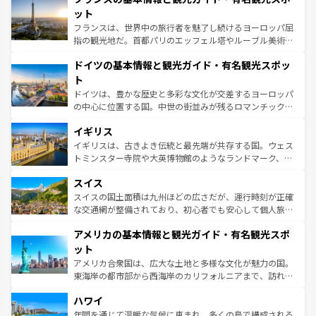
しい。
れる闘牛、そして美味しいタパスが生活の一部となってい
ット
る。首都マドリードの洗練された雰囲気や、バルセロナの
フランスは、世界中の旅行者を魅了し続けるヨーロッパ屈
アートに溢れた街角から、地方では古代ローマ遺跡や中世
指の観光地だ。首都パリのエッフェル塔やルーブル美術館
の城塞都市、穏やかなビーチリゾートまで多彩な表情を見
といった象徴的なスポットから、田舎町の古風な美しさま
せる。地方によって風土や気候が異なるスペインはその個
ドイツの基本情報と観光ガイド・有名観光スポッ
で、幅広い魅力が詰まっている。華麗な宮殿、歴史的な大
性で訪れる人を魅了する。 なお、新着のスペイン情報は
コ
聖堂、美しいビーチ、そして豊かな自然が、訪れる者を心
ト
ンテンツ一覧
を参照してほしい。
から魅了する。また、フランスは美食の国としても知ら
ドイツは、豊かな歴史と多彩な文化が交差するヨーロッパ
れ、フランス料理はユネスコ無形文化遺産にも登録されて
の中心に位置する国。中世の街並みが残るロマンチック街
いる。シャンパンの発祥地であるランス、プロヴァンスの
道から、未来を先取りするようなモダンな都市まで多様な
香り高いラベンダー畑など、多彩な楽しみ方が可能だ。さ
イギリス
顔を持つこの国は、どこを歩いても飽きることがない。ベ
らに、パリ以外の地域にも魅力が溢れており、どの街角に
ルリンの文化的活気、バイエルン州のアルプスの絶景、そ
イギリスは、古きよき伝統と最先端が共存する国。ウェス
も豊かな歴史と文化が息づいている。パリ以外の個性あふ
してライン川沿いのワイン畑といった風景は必見。ビール
トミンスター寺院や大英博物館のようなランドマーク、歴
れる地方に足を運ぶとそれぞれで全く異なる文化を体験で
とソーセージを味わいながら地元の人と過ごす楽しい時間
史ある大学都市、美しい丘陵地帯や牧歌的な風景など、エ
きるだろう。 なお、新着のフランス情報は
コンテンツ一覧
スイス
は、お酒好きな人にはぜひ体験してほしい。 なお、新着の
リアごとに異なる魅力がある。また、優雅なアフタヌーン
を参照してほしい。
ドイツ情報は
コンテンツ一覧
を参照してほしい。
ティー、ビール好きにはたまらない英国パブ、サッカー観
スイスの国土面積は九州ほどの広さだが、運行時刻が正確
戦など、本場だからこそできる体験も豊富。イギリスを旅
な交通網が整備されており、初心者でも安心して個人旅行
して楽しみつくそう。 なお、新着のイギリス情報は
コンテ
を楽しめる。日本同様に時刻表どおりの旅が可能だ。中世
アメリカの基本情報と観光ガイド・有名観光スポ
ンツ一覧
を参照してほしい。
の建物がそのまま残る町や、スイスならではのユニークな
博物館もあり、アルプス観光だけでなく町歩きも満喫する
ット
ことができる。国民の所得が高いため物価も高いが、旅行
アメリカ合衆国は、広大な土地と多様な文化が魅力の国。
者向けの交通パス提供のサービスもあり、うまく活用すれ
東海岸の都市部から西海岸のカリフォルニアまで、訪れる
ば市内交通費無料で観光を楽しむこともできる。 なお、新
場所ごとに異なる風景と体験が待っている。ニューヨーク
着のスイス情報は
コンテンツ一覧
を参照してほしい。
ハワイ
のような巨大都市は、観光、ショッピング、エンターテイ
ンメントが詰まった刺激的なスポットだ。一方、アメリカ
年間を通じて温暖な気候に恵まれ、多くの島で構成される