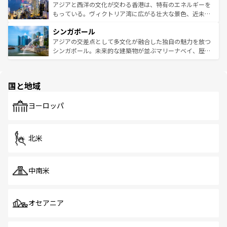
ひ現地で味わいたい。どの地域を訪れてもあたたかい人々
帯で自然と触れ合い、南部ではプーケットやクラビの美し
アジアと西洋の文化が交わる香港は、特有のエネルギーを
が旅行者を迎えてくれるので、きっと忘れられない旅にな
いビーチでリゾート気分を楽しむことができる。タイ料理
もっている。ヴィクトリア湾に広がる壮大な景色、近未来
るはずだ。 なお、新着のベトナム情報は
コンテンツ一覧
を
は世界的に有名で、屋台から高級レストランまで味覚を刺
的なアートスポット、そして歴史と現代が融合した町並
参照してほしい。
シンガポール
激する。気候は一年中温暖で、どの季節にも異なる楽しみ
み、どこを訪れても感動するはず。観光スポットが密集し
が待っている。親しみやすいタイの人々、仏教を中心とし
ており、効率よく見どころを回れるのも魅力。息をのむよ
アジアの交差点として多文化が融合した独自の魅力を放つ
た文化、そして多様な観光資源が、訪れる旅人を魅了し続
うな絶景から文化的な体験まで、香港を存分に楽しみ尽く
シンガポール。未来的な建築物が並ぶマリーナベイ、歴史
ける。 なお、新着のタイ情報は
コンテンツ一覧
を参照して
そう。 なお、新着の香港情報は
コンテンツ一覧
を参照して
と伝統を感じられるエスニックタウン、多数の緑豊かな公
ほしい。
ほしい。
園や自然保護区など、自然が調和した近代的な景観と文化
の多様性あふれるカラフルな町は、どこを歩いても新しい
国と地域
発見がある。さらに、治安のよさや充実した公共交通機関
も、旅行者にとっては魅力的なポイント。グルメも豊富
で、ホーカーズは地元の風情を楽しめる外せないスポット
ヨーロッパ
だ。訪れる人を飽きさせないシンガポールで、多様な魅力
を体感しよう。 なお、新着のシンガポール情報は
コンテン
ツ一覧
を参照してほしい。
北米
中南米
オセアニア