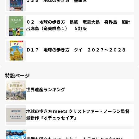
Ｊ３３ 地球の歩き方 墨田区
０２ 地球の歩き方 島旅 奄美大島 喜界島 加計
呂麻島（奄美群島１） ５訂版
Ｄ１７ 地球の歩き方 タイ ２０２７～２０２８
特設ページ
世界遺産ランキング
地球の歩き方 meets クリストファー・ノーラン監督
最新作『オデュッセイア』