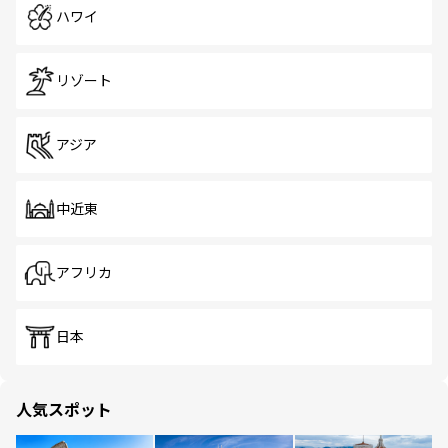
ハワイ
リゾート
アジア
中近東
アフリカ
日本
人気スポット