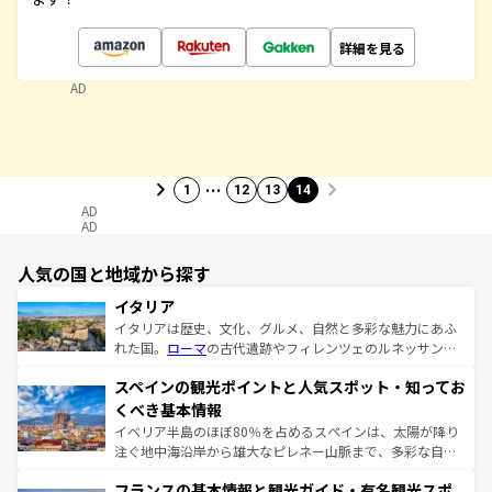
詳細を見る
AD
…
1
12
13
14
AD
AD
人気の国と地域から探す
イタリア
イタリアは歴史、文化、グルメ、自然と多彩な魅力にあふ
れた国。
ローマ
の古代遺跡やフィレンツェのルネッサンス
美術、ヴェネツィアの運河など、歴史あるスポットはもち
スペインの観光ポイントと人気スポット・知ってお
ろん、トスカーナの美しい田園風景やアマルフィ海岸の絶
景など、自然景観も見逃せない。観光の合間には、本場の
くべき基本情報
ピザやパスタなど、絶品のイタリア料理を堪能することも
イベリア半島のほぼ80％を占めるスペインは、太陽が降り
できる。朝目覚めてから夜眠るまで、すべての瞬間を楽し
注ぐ地中海沿岸から雄大なピレネー山脈まで、多彩な自然
ませてくれるイタリアで、忘れられない旅をしてみよう！
と文化が詰まったヨーロッパ屈指の旅行先だ。多様な地域
なお、新着のイタリア情報は
コンテンツ一覧
を参照してほ
フランスの基本情報と観光ガイド・有名観光スポ
文化が根付くこの国では、情熱的なフラメンコ、熱気あふ