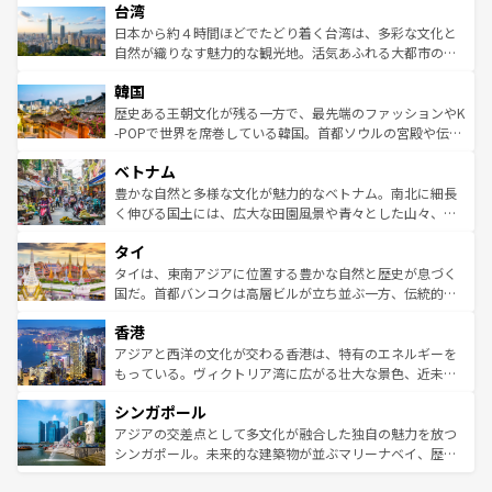
ならではの贅沢な旅のスタイルだ。 なお、新着のアメリカ
台湾
れるおもてなしの心で訪れる人々を迎えてくれるハワイの
リアリーフや大陸中央部にそびえるウルル（エアーズロッ
情報は
コンテンツ一覧
を参照してほしい。
人々、おいしいローカルフードやハワイアンミュージッ
ク）、タスマニアの美しい原生林やケアンズの熱帯雨林な
日本から約４時間ほどでたどり着く台湾は、多彩な文化と
ク、伝統的なフラダンスなど、すべてがハワイの魅力を彩
ど、見どころがたくさん。また、カフェやワイン、オージ
自然が織りなす魅力的な観光地。活気あふれる大都市の台
っている。訪れるたびに新しい発見と感動が待っているハ
ービーフなどの食文化も豊かで、美味しいものであふれて
北やノスタルジックな町並みが人気な九份（ジォウフェ
ワイを、存分に味わってほしい。 なお、新着のハワイ情報
韓国
いる。アクティビティも充実しており、サーフィンやダイ
ン）、静ひつな山岳地帯である台湾東部など、都市の喧騒
は
コンテンツ一覧
を参照してほしい。
ビング、ハイキングなど、アウトドア好きにはたまらな
と山間の静けさが共存しており、訪れる人に新しい発見と
歴史ある王朝文化が残る一方で、最先端のファッションやK
い。オーストラリアの多彩な魅力を存分に味わいつくそ
驚きをもたらしてくれる。また、奥深い台湾の食文化も魅
-POPで世界を席巻している韓国。首都ソウルの宮殿や伝統
う。 なお、新着のオーストラリア情報は
コンテンツ一覧
を
力で、夜市などの屋台グルメから高級料理、ヘルシーで美
家屋が並ぶエリアでは韓国の歴史と文化に浸ることがで
参照してほしい。
ベトナム
容にもいいと評判のスイーツなど、バラエティ豊かな料理
き、地方に足を延ばせば四季折々の自然美を楽しむことが
が味わえる。 なお、新着の台湾情報は
コンテンツ一覧
を参
できる。そして、キムチや焼肉、絶品のストリートフード
豊かな自然と多様な文化が魅力的なベトナム。南北に細長
照してほしい。
まで、さまざまな韓国料理が待っている。夜には、韓国な
く伸びる国土には、広大な田園風景や青々とした山々、世
らではのナイトライフも堪能できる。あたたかいホスピタ
界遺産に登録された壮大な自然景観が点在し、都市部では
タイ
リティに包まれながら、韓国の多彩な魅力を心ゆくまで味
急速な発展と共に伝統が息づく。ハノイの古い町並みやホ
わってみてほしい。 なお、新着の韓国情報は
コンテンツ一
ーチミン市のフランス統治時代の建物も、独特の雰囲気を
タイは、東南アジアに位置する豊かな自然と歴史が息づく
覧
を参照してほしい。
醸し出している。また、バラエティの豊かさとおいしさで
国だ。首都バンコクは高層ビルが立ち並ぶ一方、伝統的な
世界中の食通を魅了してやまないベトナム料理も魅力のひ
寺院や市場がいたるところに点在し、古きよき文化と現代
香港
とつ。フォーやバインミー、ベトナムコーヒーなどは、ぜ
の活気が交差している。北部ではチェンマイなどの山岳地
ひ現地で味わいたい。どの地域を訪れてもあたたかい人々
帯で自然と触れ合い、南部ではプーケットやクラビの美し
アジアと西洋の文化が交わる香港は、特有のエネルギーを
が旅行者を迎えてくれるので、きっと忘れられない旅にな
いビーチでリゾート気分を楽しむことができる。タイ料理
もっている。ヴィクトリア湾に広がる壮大な景色、近未来
るはずだ。 なお、新着のベトナム情報は
コンテンツ一覧
を
は世界的に有名で、屋台から高級レストランまで味覚を刺
的なアートスポット、そして歴史と現代が融合した町並
参照してほしい。
シンガポール
激する。気候は一年中温暖で、どの季節にも異なる楽しみ
み、どこを訪れても感動するはず。観光スポットが密集し
が待っている。親しみやすいタイの人々、仏教を中心とし
ており、効率よく見どころを回れるのも魅力。息をのむよ
アジアの交差点として多文化が融合した独自の魅力を放つ
た文化、そして多様な観光資源が、訪れる旅人を魅了し続
うな絶景から文化的な体験まで、香港を存分に楽しみ尽く
シンガポール。未来的な建築物が並ぶマリーナベイ、歴史
ける。 なお、新着のタイ情報は
コンテンツ一覧
を参照して
そう。 なお、新着の香港情報は
コンテンツ一覧
を参照して
と伝統を感じられるエスニックタウン、多数の緑豊かな公
ほしい。
ほしい。