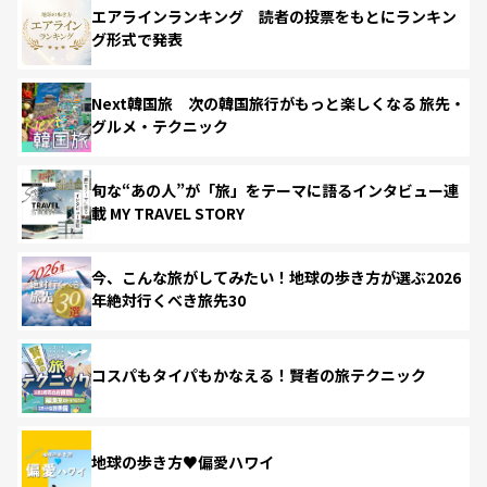
エアラインランキング 読者の投票をもとにランキン
グ形式で発表
Next韓国旅 次の韓国旅行がもっと楽しくなる 旅先・
グルメ・テクニック
旬な“あの人”が「旅」をテーマに語るインタビュー連
載 MY TRAVEL STORY
今、こんな旅がしてみたい！地球の歩き方が選ぶ2026
年絶対行くべき旅先30
コスパもタイパもかなえる！賢者の旅テクニック
地球の歩き方♥偏愛ハワイ