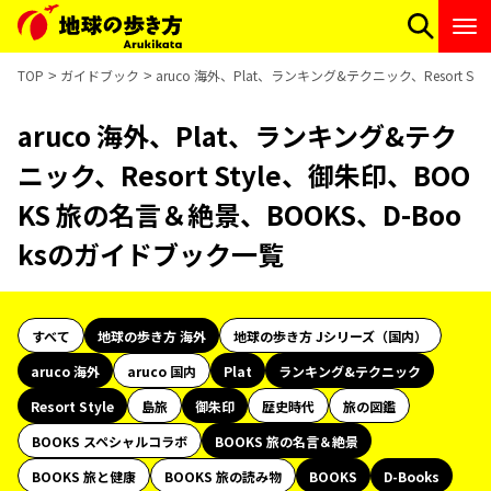
TOP
ガイドブック
aruco 海外、Plat、ランキング&テクニック、Resort 
aruco 海外、Plat、ランキング&テク
ニック、Resort Style、御朱印、BOO
KS 旅の名言＆絶景、BOOKS、D-Boo
ksのガイドブック一覧
すべて
地球の歩き方 海外
地球の歩き方 Jシリーズ（国内）
aruco 海外
aruco 国内
Plat
ランキング&テクニック
Resort Style
島旅
御朱印
歴史時代
旅の図鑑
BOOKS スペシャルコラボ
BOOKS 旅の名言＆絶景
BOOKS 旅と健康
BOOKS 旅の読み物
BOOKS
D-Books