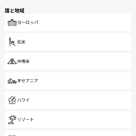
園や自然保護区など、自然が調和した近代的な景観と文化
の多様性あふれるカラフルな町は、どこを歩いても新しい
国と地域
発見がある。さらに、治安のよさや充実した公共交通機関
も、旅行者にとっては魅力的なポイント。グルメも豊富
で、ホーカーズは地元の風情を楽しめる外せないスポット
ヨーロッパ
だ。訪れる人を飽きさせないシンガポールで、多様な魅力
を体感しよう。 なお、新着のシンガポール情報は
コンテン
ツ一覧
を参照してほしい。
北米
中南米
オセアニア
ハワイ
リゾート