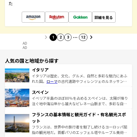
た
詳細を見る
…
1
2
3
12
AD
AD
人気の国と地域から探す
イタリア
イタリアは歴史、文化、グルメ、自然と多彩な魅力にあふ
れた国。
ローマ
の古代遺跡やフィレンツェのルネッサンス
美術、ヴェネツィアの運河など、歴史あるスポットはもち
スペイン
ろん、トスカーナの美しい田園風景やアマルフィ海岸の絶
景など、自然景観も見逃せない。観光の合間には、本場の
イベリア半島のほぼ80％を占めるスペインは、太陽が降り
ピザやパスタなど、絶品のイタリア料理を堪能することも
注ぐ地中海沿岸から雄大なピレネー山脈まで、多彩な自然
できる。朝目覚めてから夜眠るまで、すべての瞬間を楽し
と文化が詰まったヨーロッパ屈指の旅行先だ。多様な地域
フランスの基本情報と観光ガイド・有名観光スポ
ませてくれるイタリアで、忘れられない旅をしてみよう！
文化が根付くこの国では、情熱的なフラメンコ、熱気あふ
なお、新着のイタリア情報は
コンテンツ一覧
を参照してほ
れる闘牛、そして美味しいタパスが生活の一部となってい
ット
しい。
る。首都マドリードの洗練された雰囲気や、バルセロナの
フランスは、世界中の旅行者を魅了し続けるヨーロッパ屈
アートに溢れた街角から、地方では古代ローマ遺跡や中世
指の観光地だ。首都パリのエッフェル塔やルーブル美術館
の城塞都市、穏やかなビーチリゾートまで多彩な表情を見