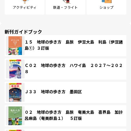
アクティビティ
鉄道・フライト
ショップ
新刊ガイドブック
１５ 地球の歩き方 島旅 伊豆大島 利島（伊豆諸
島①）３訂版
Ｃ０２ 地球の歩き方 ハワイ島 ２０２７～２０２
８
Ｊ３３ 地球の歩き方 墨田区
０２ 地球の歩き方 島旅 奄美大島 喜界島 加計
呂麻島（奄美群島１） ５訂版