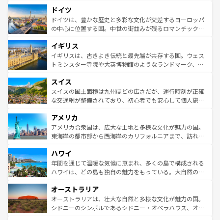
といった象徴的なスポットから、田舎町の古風な美しさま
せる。地方によって風土や気候が異なるスペインはその個
ドイツ
で、幅広い魅力が詰まっている。華麗な宮殿、歴史的な大
性で訪れる人を魅了する。 なお、新着のスペイン情報は
コ
聖堂、美しいビーチ、そして豊かな自然が、訪れる者を心
ドイツは、豊かな歴史と多彩な文化が交差するヨーロッパ
ンテンツ一覧
を参照してほしい。
から魅了する。また、フランスは美食の国としても知ら
の中心に位置する国。中世の街並みが残るロマンチック街
れ、フランス料理はユネスコ無形文化遺産にも登録されて
道から、未来を先取りするようなモダンな都市まで多様な
イギリス
いる。シャンパンの発祥地であるランス、プロヴァンスの
顔を持つこの国は、どこを歩いても飽きることがない。ベ
香り高いラベンダー畑など、多彩な楽しみ方が可能だ。さ
ルリンの文化的活気、バイエルン州のアルプスの絶景、そ
イギリスは、古きよき伝統と最先端が共存する国。ウェス
らに、パリ以外の地域にも魅力が溢れており、どの街角に
してライン川沿いのワイン畑といった風景は必見。ビール
トミンスター寺院や大英博物館のようなランドマーク、歴
も豊かな歴史と文化が息づいている。パリ以外の個性あふ
とソーセージを味わいながら地元の人と過ごす楽しい時間
史ある大学都市、美しい丘陵地帯や牧歌的な風景など、エ
れる地方に足を運ぶとそれぞれで全く異なる文化を体験で
スイス
は、お酒好きな人にはぜひ体験してほしい。 なお、新着の
リアごとに異なる魅力がある。また、優雅なアフタヌーン
きるだろう。 なお、新着のフランス情報は
コンテンツ一覧
ドイツ情報は
コンテンツ一覧
を参照してほしい。
ティー、ビール好きにはたまらない英国パブ、サッカー観
スイスの国土面積は九州ほどの広さだが、運行時刻が正確
を参照してほしい。
戦など、本場だからこそできる体験も豊富。イギリスを旅
な交通網が整備されており、初心者でも安心して個人旅行
して楽しみつくそう。 なお、新着のイギリス情報は
コンテ
を楽しめる。日本同様に時刻表どおりの旅が可能だ。中世
アメリカ
ンツ一覧
を参照してほしい。
の建物がそのまま残る町や、スイスならではのユニークな
博物館もあり、アルプス観光だけでなく町歩きも満喫する
アメリカ合衆国は、広大な土地と多様な文化が魅力の国。
ことができる。国民の所得が高いため物価も高いが、旅行
東海岸の都市部から西海岸のカリフォルニアまで、訪れる
者向けの交通パス提供のサービスもあり、うまく活用すれ
場所ごとに異なる風景と体験が待っている。ニューヨーク
ハワイ
ば市内交通費無料で観光を楽しむこともできる。 なお、新
のような巨大都市は、観光、ショッピング、エンターテイ
着のスイス情報は
コンテンツ一覧
を参照してほしい。
ンメントが詰まった刺激的なスポットだ。一方、アメリカ
年間を通じて温暖な気候に恵まれ、多くの島で構成される
西部には大自然が広がり、グランドキャニオンやイエロー
ハワイは、どの島も独自の魅力をもっている。大自然の神
ストーン国立公園といった絶景が堪能できる。さらに、南
秘を感じたいなら、火山が生み出した壮大な景観を誇るハ
オーストラリア
部のニューオーリンズでは、音楽と美食が融合した独特の
ワイ島は見逃せない。また、定番の観光地といえばオアフ
文化が魅力。旅行者はアメリカの各地域で異なる魅力を楽
島だが、静かな自然を求めるならマウイ島やカウアイ島が
オーストラリアは、壮大な自然と多様な文化が魅力の国。
しみながら、その多様性と豊かな歴史を感じることができ
おすすめ。エメラルドグリーンに輝く海をはじめ、豊かな
シドニーのシンボルであるシドニー・オペラハウス、オー
るだろう。車でのロードトリップや列車の旅も、アメリカ
文化や歴史が息づいている。「アロハスピリット」と呼ば
ストラリア東海岸北部に広がる大サンゴ礁地帯グレートバ