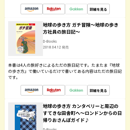
詳細を見る
地球の歩き方 ガチ冒険～地球の歩き
方社員の旅日記～
D-Books
2018.04.12 発売
本書は4人の旅好きによるただの旅日記です。たまたま『地球
の歩き方』で働いているだけで書いてある内容はただの旅日記
です。
詳細を見る
地球の歩き方 カンタベリーと周辺の
すてきな田舎町へ～ロンドンからの日
帰りおさんぽガイド♪
D-Books