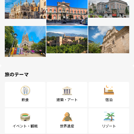
旅のテーマ
飲食
建築・アート
宿泊
イベント・観戦
世界遺産
リゾート