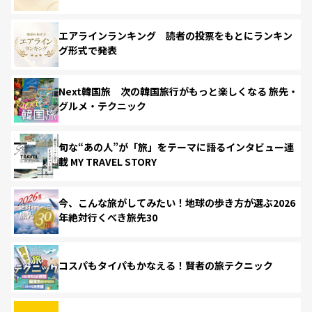
エアラインランキング 読者の投票をもとにランキン
グ形式で発表
Next韓国旅 次の韓国旅行がもっと楽しくなる 旅先・
グルメ・テクニック
旬な“あの人”が「旅」をテーマに語るインタビュー連
載 MY TRAVEL STORY
今、こんな旅がしてみたい！地球の歩き方が選ぶ2026
年絶対行くべき旅先30
コスパもタイパもかなえる！賢者の旅テクニック