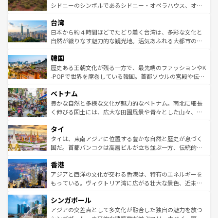
しみながら、その多様性と豊かな歴史を感じることができ
おすすめ。エメラルドグリーンに輝く海をはじめ、豊かな
シドニーのシンボルであるシドニー・オペラハウス、オー
るだろう。車でのロードトリップや列車の旅も、アメリカ
文化や歴史が息づいている。「アロハスピリット」と呼ば
ストラリア東海岸北部に広がる大サンゴ礁地帯グレートバ
ならではの贅沢な旅のスタイルだ。 なお、新着のアメリカ
台湾
れるおもてなしの心で訪れる人々を迎えてくれるハワイの
リアリーフや大陸中央部にそびえるウルル（エアーズロッ
情報は
コンテンツ一覧
を参照してほしい。
人々、おいしいローカルフードやハワイアンミュージッ
ク）、タスマニアの美しい原生林やケアンズの熱帯雨林な
日本から約４時間ほどでたどり着く台湾は、多彩な文化と
ク、伝統的なフラダンスなど、すべてがハワイの魅力を彩
ど、見どころがたくさん。また、カフェやワイン、オージ
自然が織りなす魅力的な観光地。活気あふれる大都市の台
っている。訪れるたびに新しい発見と感動が待っているハ
ービーフなどの食文化も豊かで、美味しいものであふれて
北やノスタルジックな町並みが人気な九份（ジォウフェ
ワイを、存分に味わってほしい。 なお、新着のハワイ情報
韓国
いる。アクティビティも充実しており、サーフィンやダイ
ン）、静ひつな山岳地帯である台湾東部など、都市の喧騒
は
コンテンツ一覧
を参照してほしい。
ビング、ハイキングなど、アウトドア好きにはたまらな
と山間の静けさが共存しており、訪れる人に新しい発見と
歴史ある王朝文化が残る一方で、最先端のファッションやK
い。オーストラリアの多彩な魅力を存分に味わいつくそ
驚きをもたらしてくれる。また、奥深い台湾の食文化も魅
-POPで世界を席巻している韓国。首都ソウルの宮殿や伝統
う。 なお、新着のオーストラリア情報は
コンテンツ一覧
を
力で、夜市などの屋台グルメから高級料理、ヘルシーで美
家屋が並ぶエリアでは韓国の歴史と文化に浸ることがで
参照してほしい。
ベトナム
容にもいいと評判のスイーツなど、バラエティ豊かな料理
き、地方に足を延ばせば四季折々の自然美を楽しむことが
が味わえる。 なお、新着の台湾情報は
コンテンツ一覧
を参
できる。そして、キムチや焼肉、絶品のストリートフード
豊かな自然と多様な文化が魅力的なベトナム。南北に細長
照してほしい。
まで、さまざまな韓国料理が待っている。夜には、韓国な
く伸びる国土には、広大な田園風景や青々とした山々、世
らではのナイトライフも堪能できる。あたたかいホスピタ
界遺産に登録された壮大な自然景観が点在し、都市部では
タイ
リティに包まれながら、韓国の多彩な魅力を心ゆくまで味
急速な発展と共に伝統が息づく。ハノイの古い町並みやホ
わってみてほしい。 なお、新着の韓国情報は
コンテンツ一
ーチミン市のフランス統治時代の建物も、独特の雰囲気を
タイは、東南アジアに位置する豊かな自然と歴史が息づく
覧
を参照してほしい。
醸し出している。また、バラエティの豊かさとおいしさで
国だ。首都バンコクは高層ビルが立ち並ぶ一方、伝統的な
世界中の食通を魅了してやまないベトナム料理も魅力のひ
寺院や市場がいたるところに点在し、古きよき文化と現代
香港
とつ。フォーやバインミー、ベトナムコーヒーなどは、ぜ
の活気が交差している。北部ではチェンマイなどの山岳地
ひ現地で味わいたい。どの地域を訪れてもあたたかい人々
帯で自然と触れ合い、南部ではプーケットやクラビの美し
アジアと西洋の文化が交わる香港は、特有のエネルギーを
が旅行者を迎えてくれるので、きっと忘れられない旅にな
いビーチでリゾート気分を楽しむことができる。タイ料理
もっている。ヴィクトリア湾に広がる壮大な景色、近未来
るはずだ。 なお、新着のベトナム情報は
コンテンツ一覧
を
は世界的に有名で、屋台から高級レストランまで味覚を刺
的なアートスポット、そして歴史と現代が融合した町並
参照してほしい。
シンガポール
激する。気候は一年中温暖で、どの季節にも異なる楽しみ
み、どこを訪れても感動するはず。観光スポットが密集し
が待っている。親しみやすいタイの人々、仏教を中心とし
ており、効率よく見どころを回れるのも魅力。息をのむよ
アジアの交差点として多文化が融合した独自の魅力を放つ
た文化、そして多様な観光資源が、訪れる旅人を魅了し続
うな絶景から文化的な体験まで、香港を存分に楽しみ尽く