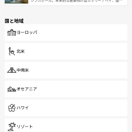
シンガポール。未来的な建築物が並ぶマリーナベイ、歴史
ける。 なお、新着のタイ情報は
コンテンツ一覧
を参照して
そう。 なお、新着の香港情報は
コンテンツ一覧
を参照して
と伝統を感じられるエスニックタウン、多数の緑豊かな公
ほしい。
ほしい。
園や自然保護区など、自然が調和した近代的な景観と文化
の多様性あふれるカラフルな町は、どこを歩いても新しい
国と地域
発見がある。さらに、治安のよさや充実した公共交通機関
も、旅行者にとっては魅力的なポイント。グルメも豊富
で、ホーカーズは地元の風情を楽しめる外せないスポット
ヨーロッパ
だ。訪れる人を飽きさせないシンガポールで、多様な魅力
を体感しよう。 なお、新着のシンガポール情報は
コンテン
ツ一覧
を参照してほしい。
北米
中南米
オセアニア
ハワイ
リゾート