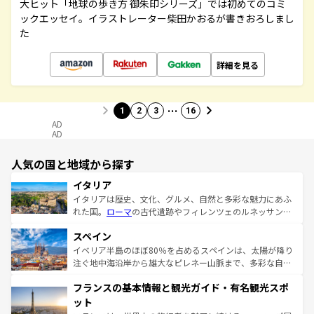
大ヒット「地球の歩き方 御朱印シリーズ」では初めてのコミ
ックエッセイ。イラストレーター柴田かおるが書きおろしまし
た
詳細を見る
…
1
2
3
16
AD
AD
人気の国と地域から探す
イタリア
イタリアは歴史、文化、グルメ、自然と多彩な魅力にあふ
れた国。
ローマ
の古代遺跡やフィレンツェのルネッサンス
美術、ヴェネツィアの運河など、歴史あるスポットはもち
スペイン
ろん、トスカーナの美しい田園風景やアマルフィ海岸の絶
景など、自然景観も見逃せない。観光の合間には、本場の
イベリア半島のほぼ80％を占めるスペインは、太陽が降り
ピザやパスタなど、絶品のイタリア料理を堪能することも
注ぐ地中海沿岸から雄大なピレネー山脈まで、多彩な自然
できる。朝目覚めてから夜眠るまで、すべての瞬間を楽し
と文化が詰まったヨーロッパ屈指の旅行先だ。多様な地域
フランスの基本情報と観光ガイド・有名観光スポ
ませてくれるイタリアで、忘れられない旅をしてみよう！
文化が根付くこの国では、情熱的なフラメンコ、熱気あふ
なお、新着のイタリア情報は
コンテンツ一覧
を参照してほ
れる闘牛、そして美味しいタパスが生活の一部となってい
ット
しい。
る。首都マドリードの洗練された雰囲気や、バルセロナの