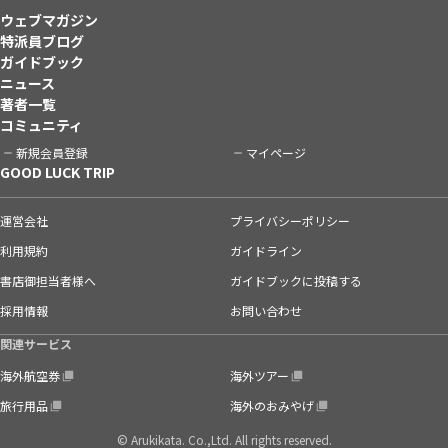
ウェブマガジン
特派員ブログ
ガイドブック
ニュース
著者一覧
コミュニティ
新規会員登録
マイページ
GOOD LUCK TRIP
運営会社
プライバシーポリシー
利用規約
ガイドライン
書店御担当者様へ
ガイドブックに投稿する
採用情報
お問い合わせ
関連サービス
海外航空券
海外ツアー
旅行用品
海外のおみやげ
© Arukikata. Co.,Ltd. All rights reserved.