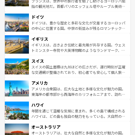
フランスは、世界中の旅行者を魅了し続けるヨーロッパ屈
アートに溢れた街角から、地方では古代ローマ遺跡や中世
指の観光地だ。首都パリのエッフェル塔やルーブル美術館
の城塞都市、穏やかなビーチリゾートまで多彩な表情を見
といった象徴的なスポットから、田舎町の古風な美しさま
せる。地方によって風土や気候が異なるスペインはその個
ドイツ
で、幅広い魅力が詰まっている。華麗な宮殿、歴史的な大
性で訪れる人を魅了する。 なお、新着のスペイン情報は
コ
聖堂、美しいビーチ、そして豊かな自然が、訪れる者を心
ドイツは、豊かな歴史と多彩な文化が交差するヨーロッパ
ンテンツ一覧
を参照してほしい。
から魅了する。また、フランスは美食の国としても知ら
の中心に位置する国。中世の街並みが残るロマンチック街
れ、フランス料理はユネスコ無形文化遺産にも登録されて
道から、未来を先取りするようなモダンな都市まで多様な
イギリス
いる。シャンパンの発祥地であるランス、プロヴァンスの
顔を持つこの国は、どこを歩いても飽きることがない。ベ
香り高いラベンダー畑など、多彩な楽しみ方が可能だ。さ
ルリンの文化的活気、バイエルン州のアルプスの絶景、そ
イギリスは、古きよき伝統と最先端が共存する国。ウェス
らに、パリ以外の地域にも魅力が溢れており、どの街角に
してライン川沿いのワイン畑といった風景は必見。ビール
トミンスター寺院や大英博物館のようなランドマーク、歴
も豊かな歴史と文化が息づいている。パリ以外の個性あふ
とソーセージを味わいながら地元の人と過ごす楽しい時間
史ある大学都市、美しい丘陵地帯や牧歌的な風景など、エ
れる地方に足を運ぶとそれぞれで全く異なる文化を体験で
スイス
は、お酒好きな人にはぜひ体験してほしい。 なお、新着の
リアごとに異なる魅力がある。また、優雅なアフタヌーン
きるだろう。 なお、新着のフランス情報は
コンテンツ一覧
ドイツ情報は
コンテンツ一覧
を参照してほしい。
ティー、ビール好きにはたまらない英国パブ、サッカー観
スイスの国土面積は九州ほどの広さだが、運行時刻が正確
を参照してほしい。
戦など、本場だからこそできる体験も豊富。イギリスを旅
な交通網が整備されており、初心者でも安心して個人旅行
して楽しみつくそう。 なお、新着のイギリス情報は
コンテ
を楽しめる。日本同様に時刻表どおりの旅が可能だ。中世
アメリカ
ンツ一覧
を参照してほしい。
の建物がそのまま残る町や、スイスならではのユニークな
博物館もあり、アルプス観光だけでなく町歩きも満喫する
アメリカ合衆国は、広大な土地と多様な文化が魅力の国。
ことができる。国民の所得が高いため物価も高いが、旅行
東海岸の都市部から西海岸のカリフォルニアまで、訪れる
者向けの交通パス提供のサービスもあり、うまく活用すれ
場所ごとに異なる風景と体験が待っている。ニューヨーク
ハワイ
ば市内交通費無料で観光を楽しむこともできる。 なお、新
のような巨大都市は、観光、ショッピング、エンターテイ
着のスイス情報は
コンテンツ一覧
を参照してほしい。
ンメントが詰まった刺激的なスポットだ。一方、アメリカ
年間を通じて温暖な気候に恵まれ、多くの島で構成される
西部には大自然が広がり、グランドキャニオンやイエロー
ハワイは、どの島も独自の魅力をもっている。大自然の神
ストーン国立公園といった絶景が堪能できる。さらに、南
秘を感じたいなら、火山が生み出した壮大な景観を誇るハ
オーストラリア
部のニューオーリンズでは、音楽と美食が融合した独特の
ワイ島は見逃せない。また、定番の観光地といえばオアフ
文化が魅力。旅行者はアメリカの各地域で異なる魅力を楽
島だが、静かな自然を求めるならマウイ島やカウアイ島が
オーストラリアは、壮大な自然と多様な文化が魅力の国。