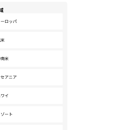
域
ヨーロッパ
北米
中南米
オセアニア
ハワイ
リゾート