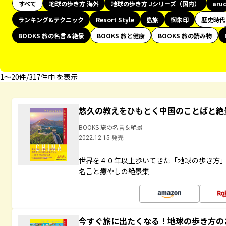
すべて
地球の歩き方 海外
地球の歩き方 Jシリーズ（国内）
aru
ランキング&テクニック
Resort Style
島旅
御朱印
歴史時代
BOOKS 旅の名言＆絶景
BOOKS 旅と健康
BOOKS 旅の読み物
1〜20件/317件中 を表示
悠久の教えをひもとく中国のことばと絶
BOOKS 旅の名言＆絶景
2022.12.15 発売
世界を４０年以上歩いてきた「地球の歩き方
名言と癒やしの絶景集
今すぐ旅に出たくなる！地球の歩き方の