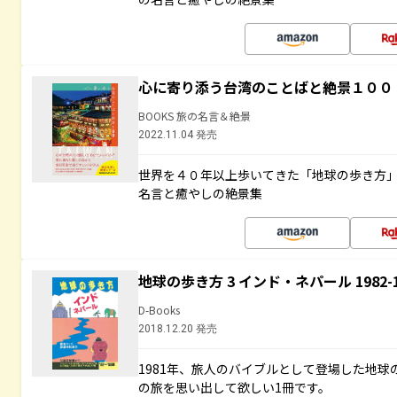
心に寄り添う台湾のことばと絶景１００
BOOKS 旅の名言＆絶景
2022.11.04 発売
世界を４０年以上歩いてきた「地球の歩き方
名言と癒やしの絶景集
地球の歩き方 3 インド・ネパール 1982
D-Books
2018.12.20 発売
1981年、旅人のバイブルとして登場した地
の旅を思い出して欲しい1冊です。