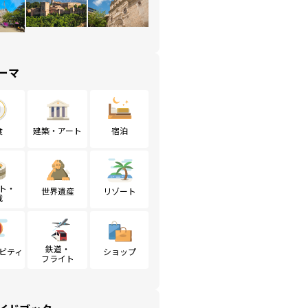
ーマ
食
建築・アート
宿泊
ト・
世界遺産
リゾート
戦
鉄道・
ビティ
ショップ
フライト