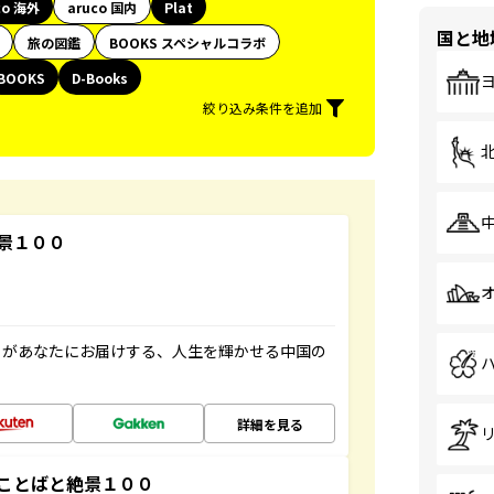
co 海外
aruco 国内
Plat
国と地
旅の図鑑
BOOKS スペシャルコラボ
BOOKS
D-Books
絞り込み条件を追加
景１００
」があなたにお届けする、人生を輝かせる中国の
詳細を見る
ことばと絶景１００