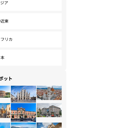
アジア
中近東
アフリカ
日本
ポット