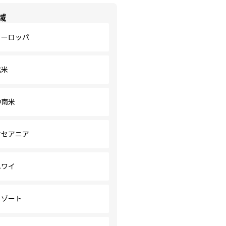
域
ヨーロッパ
北米
中南米
オセアニア
ハワイ
リゾート