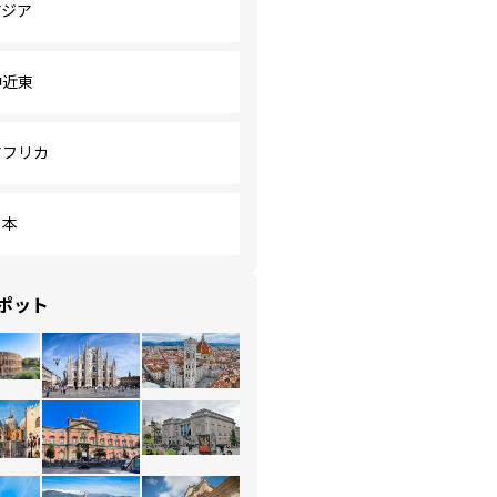
アジア
中近東
アフリカ
日本
ポット