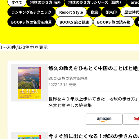
すべて
地球の歩き方 海外
地球の歩き方 Jシリーズ（国内）
aru
ランキング&テクニック
Resort Style
島旅
御朱印
歴史時
BOOKS 旅の名言＆絶景
BOOKS 旅と健康
BOOKS 旅の読み物
1〜20件/330件中 を表示
悠久の教えをひもとく中国のことばと絶
BOOKS 旅の名言＆絶景
2022.12.15 発売
世界を４０年以上歩いてきた「地球の歩き方
名言と癒やしの絶景集
今すぐ旅に出たくなる！地球の歩き方の