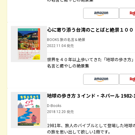
心に寄り添う台湾のことばと絶景１００
BOOKS 旅の名言＆絶景
2022.11.04 発売
世界を４０年以上歩いてきた「地球の歩き方
名言と癒やしの絶景集
地球の歩き方 3 インド・ネパール 1982
D-Books
2018.12.20 発売
1981年、旅人のバイブルとして登場した地
の旅を思い出して欲しい1冊です。