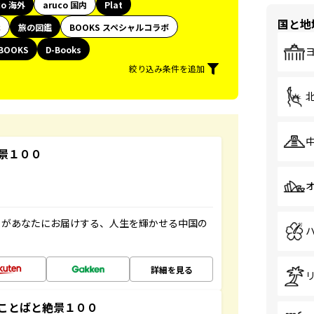
co 海外
aruco 国内
Plat
国と地
代
旅の図鑑
BOOKS スペシャルコラボ
BOOKS
D-Books
絞り込み条件を追加
景１００
」があなたにお届けする、人生を輝かせる中国の
詳細を見る
ことばと絶景１００