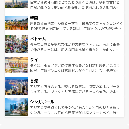
情報は
コンテンツ一覧
を参照してほしい。
人々、おいしいローカルフードやハワイアンミュージッ
ク）、タスマニアの美しい原生林やケアンズの熱帯雨林な
日本から約４時間ほどでたどり着く台湾は、多彩な文化と
ク、伝統的なフラダンスなど、すべてがハワイの魅力を彩
ど、見どころがたくさん。また、カフェやワイン、オージ
自然が織りなす魅力的な観光地。活気あふれる大都市の台
っている。訪れるたびに新しい発見と感動が待っているハ
ービーフなどの食文化も豊かで、美味しいものであふれて
北やノスタルジックな町並みが人気な九份（ジォウフェ
ワイを、存分に味わってほしい。 なお、新着のハワイ情報
韓国
いる。アクティビティも充実しており、サーフィンやダイ
ン）、静ひつな山岳地帯である台湾東部など、都市の喧騒
は
コンテンツ一覧
を参照してほしい。
ビング、ハイキングなど、アウトドア好きにはたまらな
と山間の静けさが共存しており、訪れる人に新しい発見と
歴史ある王朝文化が残る一方で、最先端のファッションやK
い。オーストラリアの多彩な魅力を存分に味わいつくそ
驚きをもたらしてくれる。また、奥深い台湾の食文化も魅
-POPで世界を席巻している韓国。首都ソウルの宮殿や伝統
う。 なお、新着のオーストラリア情報は
コンテンツ一覧
を
力で、夜市などの屋台グルメから高級料理、ヘルシーで美
家屋が並ぶエリアでは韓国の歴史と文化に浸ることがで
参照してほしい。
ベトナム
容にもいいと評判のスイーツなど、バラエティ豊かな料理
き、地方に足を延ばせば四季折々の自然美を楽しむことが
が味わえる。 なお、新着の台湾情報は
コンテンツ一覧
を参
できる。そして、キムチや焼肉、絶品のストリートフード
豊かな自然と多様な文化が魅力的なベトナム。南北に細長
照してほしい。
まで、さまざまな韓国料理が待っている。夜には、韓国な
く伸びる国土には、広大な田園風景や青々とした山々、世
らではのナイトライフも堪能できる。あたたかいホスピタ
界遺産に登録された壮大な自然景観が点在し、都市部では
タイ
リティに包まれながら、韓国の多彩な魅力を心ゆくまで味
急速な発展と共に伝統が息づく。ハノイの古い町並みやホ
わってみてほしい。 なお、新着の韓国情報は
コンテンツ一
ーチミン市のフランス統治時代の建物も、独特の雰囲気を
タイは、東南アジアに位置する豊かな自然と歴史が息づく
覧
を参照してほしい。
醸し出している。また、バラエティの豊かさとおいしさで
国だ。首都バンコクは高層ビルが立ち並ぶ一方、伝統的な
世界中の食通を魅了してやまないベトナム料理も魅力のひ
寺院や市場がいたるところに点在し、古きよき文化と現代
香港
とつ。フォーやバインミー、ベトナムコーヒーなどは、ぜ
の活気が交差している。北部ではチェンマイなどの山岳地
ひ現地で味わいたい。どの地域を訪れてもあたたかい人々
帯で自然と触れ合い、南部ではプーケットやクラビの美し
アジアと西洋の文化が交わる香港は、特有のエネルギーを
が旅行者を迎えてくれるので、きっと忘れられない旅にな
いビーチでリゾート気分を楽しむことができる。タイ料理
もっている。ヴィクトリア湾に広がる壮大な景色、近未来
るはずだ。 なお、新着のベトナム情報は
コンテンツ一覧
を
は世界的に有名で、屋台から高級レストランまで味覚を刺
的なアートスポット、そして歴史と現代が融合した町並
参照してほしい。
シンガポール
激する。気候は一年中温暖で、どの季節にも異なる楽しみ
み、どこを訪れても感動するはず。観光スポットが密集し
が待っている。親しみやすいタイの人々、仏教を中心とし
ており、効率よく見どころを回れるのも魅力。息をのむよ
アジアの交差点として多文化が融合した独自の魅力を放つ
た文化、そして多様な観光資源が、訪れる旅人を魅了し続
うな絶景から文化的な体験まで、香港を存分に楽しみ尽く
シンガポール。未来的な建築物が並ぶマリーナベイ、歴史
ける。 なお、新着のタイ情報は
コンテンツ一覧
を参照して
そう。 なお、新着の香港情報は
コンテンツ一覧
を参照して
と伝統を感じられるエスニックタウン、多数の緑豊かな公
ほしい。
ほしい。
園や自然保護区など、自然が調和した近代的な景観と文化
の多様性あふれるカラフルな町は、どこを歩いても新しい