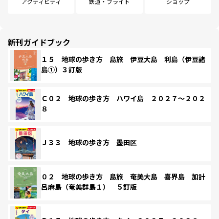
アクティビティ
鉄道・フライト
ショップ
新刊ガイドブック
１５ 地球の歩き方 島旅 伊豆大島 利島（伊豆諸
島①）３訂版
Ｃ０２ 地球の歩き方 ハワイ島 ２０２７～２０２
８
Ｊ３３ 地球の歩き方 墨田区
０２ 地球の歩き方 島旅 奄美大島 喜界島 加計
呂麻島（奄美群島１） ５訂版