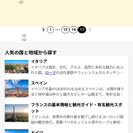
AD
…
1
15
16
17
AD
AD
人気の国と地域から探す
イタリア
イタリアは歴史、文化、グルメ、自然と多彩な魅力にあふ
れた国。
ローマ
の古代遺跡やフィレンツェのルネッサンス
美術、ヴェネツィアの運河など、歴史あるスポットはもち
スペイン
ろん、トスカーナの美しい田園風景やアマルフィ海岸の絶
景など、自然景観も見逃せない。観光の合間には、本場の
イベリア半島のほぼ80％を占めるスペインは、太陽が降り
ピザやパスタなど、絶品のイタリア料理を堪能することも
注ぐ地中海沿岸から雄大なピレネー山脈まで、多彩な自然
できる。朝目覚めてから夜眠るまで、すべての瞬間を楽し
と文化が詰まったヨーロッパ屈指の旅行先だ。多様な地域
フランスの基本情報と観光ガイド・有名観光スポ
ませてくれるイタリアで、忘れられない旅をしてみよう！
文化が根付くこの国では、情熱的なフラメンコ、熱気あふ
なお、新着のイタリア情報は
コンテンツ一覧
を参照してほ
れる闘牛、そして美味しいタパスが生活の一部となってい
ット
しい。
る。首都マドリードの洗練された雰囲気や、バルセロナの
フランスは、世界中の旅行者を魅了し続けるヨーロッパ屈
アートに溢れた街角から、地方では古代ローマ遺跡や中世
指の観光地だ。首都パリのエッフェル塔やルーブル美術館
の城塞都市、穏やかなビーチリゾートまで多彩な表情を見
といった象徴的なスポットから、田舎町の古風な美しさま
せる。地方によって風土や気候が異なるスペインはその個
ドイツ
で、幅広い魅力が詰まっている。華麗な宮殿、歴史的な大