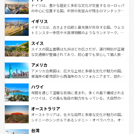
性で訪れる人を魅了する。 なお、新着のスペイン情報は
コ
聖堂、美しいビーチ、そして豊かな自然が、訪れる者を心
ドイツは、豊かな歴史と多彩な文化が交差するヨーロッパ
ンテンツ一覧
を参照してほしい。
から魅了する。また、フランスは美食の国としても知ら
の中心に位置する国。中世の街並みが残るロマンチック街
れ、フランス料理はユネスコ無形文化遺産にも登録されて
道から、未来を先取りするようなモダンな都市まで多様な
イギリス
いる。シャンパンの発祥地であるランス、プロヴァンスの
顔を持つこの国は、どこを歩いても飽きることがない。ベ
香り高いラベンダー畑など、多彩な楽しみ方が可能だ。さ
ルリンの文化的活気、バイエルン州のアルプスの絶景、そ
イギリスは、古きよき伝統と最先端が共存する国。ウェス
らに、パリ以外の地域にも魅力が溢れており、どの街角に
してライン川沿いのワイン畑といった風景は必見。ビール
トミンスター寺院や大英博物館のようなランドマーク、歴
も豊かな歴史と文化が息づいている。パリ以外の個性あふ
とソーセージを味わいながら地元の人と過ごす楽しい時間
史ある大学都市、美しい丘陵地帯や牧歌的な風景など、エ
れる地方に足を運ぶとそれぞれで全く異なる文化を体験で
スイス
は、お酒好きな人にはぜひ体験してほしい。 なお、新着の
リアごとに異なる魅力がある。また、優雅なアフタヌーン
きるだろう。 なお、新着のフランス情報は
コンテンツ一覧
ドイツ情報は
コンテンツ一覧
を参照してほしい。
ティー、ビール好きにはたまらない英国パブ、サッカー観
スイスの国土面積は九州ほどの広さだが、運行時刻が正確
を参照してほしい。
戦など、本場だからこそできる体験も豊富。イギリスを旅
な交通網が整備されており、初心者でも安心して個人旅行
して楽しみつくそう。 なお、新着のイギリス情報は
コンテ
を楽しめる。日本同様に時刻表どおりの旅が可能だ。中世
アメリカ
ンツ一覧
を参照してほしい。
の建物がそのまま残る町や、スイスならではのユニークな
博物館もあり、アルプス観光だけでなく町歩きも満喫する
アメリカ合衆国は、広大な土地と多様な文化が魅力の国。
ことができる。国民の所得が高いため物価も高いが、旅行
東海岸の都市部から西海岸のカリフォルニアまで、訪れる
者向けの交通パス提供のサービスもあり、うまく活用すれ
場所ごとに異なる風景と体験が待っている。ニューヨーク
ハワイ
ば市内交通費無料で観光を楽しむこともできる。 なお、新
のような巨大都市は、観光、ショッピング、エンターテイ
着のスイス情報は
コンテンツ一覧
を参照してほしい。
ンメントが詰まった刺激的なスポットだ。一方、アメリカ
年間を通じて温暖な気候に恵まれ、多くの島で構成される
西部には大自然が広がり、グランドキャニオンやイエロー
ハワイは、どの島も独自の魅力をもっている。大自然の神
ストーン国立公園といった絶景が堪能できる。さらに、南
秘を感じたいなら、火山が生み出した壮大な景観を誇るハ
オーストラリア
部のニューオーリンズでは、音楽と美食が融合した独特の
ワイ島は見逃せない。また、定番の観光地といえばオアフ
文化が魅力。旅行者はアメリカの各地域で異なる魅力を楽
島だが、静かな自然を求めるならマウイ島やカウアイ島が
オーストラリアは、壮大な自然と多様な文化が魅力の国。
しみながら、その多様性と豊かな歴史を感じることができ
おすすめ。エメラルドグリーンに輝く海をはじめ、豊かな
シドニーのシンボルであるシドニー・オペラハウス、オー
るだろう。車でのロードトリップや列車の旅も、アメリカ
文化や歴史が息づいている。「アロハスピリット」と呼ば
ストラリア東海岸北部に広がる大サンゴ礁地帯グレートバ
ならではの贅沢な旅のスタイルだ。 なお、新着のアメリカ
台湾
れるおもてなしの心で訪れる人々を迎えてくれるハワイの
リアリーフや大陸中央部にそびえるウルル（エアーズロッ