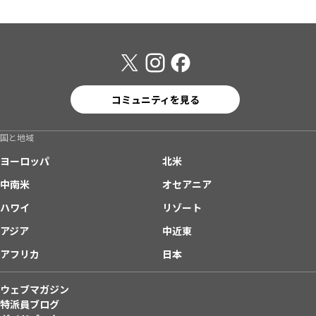
コミュニティを見る
国と地域
ヨーロッパ
北米
中南米
オセアニア
ハワイ
リゾート
アジア
中近東
アフリカ
日本
ウェブマガジン
特派員ブログ