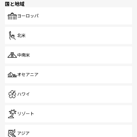
国と地域
発見がある。さらに、治安のよさや充実した公共交通機関
も、旅行者にとっては魅力的なポイント。グルメも豊富
で、ホーカーズは地元の風情を楽しめる外せないスポット
ヨーロッパ
だ。訪れる人を飽きさせないシンガポールで、多様な魅力
を体感しよう。 なお、新着のシンガポール情報は
コンテン
ツ一覧
を参照してほしい。
北米
中南米
オセアニア
ハワイ
リゾート
アジア