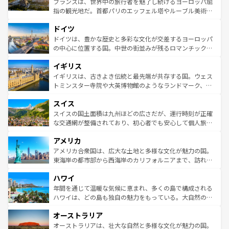
フランスは、世界中の旅行者を魅了し続けるヨーロッパ屈
アートに溢れた街角から、地方では古代ローマ遺跡や中世
指の観光地だ。首都パリのエッフェル塔やルーブル美術館
の城塞都市、穏やかなビーチリゾートまで多彩な表情を見
といった象徴的なスポットから、田舎町の古風な美しさま
せる。地方によって風土や気候が異なるスペインはその個
ドイツ
で、幅広い魅力が詰まっている。華麗な宮殿、歴史的な大
性で訪れる人を魅了する。 なお、新着のスペイン情報は
コ
聖堂、美しいビーチ、そして豊かな自然が、訪れる者を心
ドイツは、豊かな歴史と多彩な文化が交差するヨーロッパ
ンテンツ一覧
を参照してほしい。
から魅了する。また、フランスは美食の国としても知ら
の中心に位置する国。中世の街並みが残るロマンチック街
れ、フランス料理はユネスコ無形文化遺産にも登録されて
道から、未来を先取りするようなモダンな都市まで多様な
イギリス
いる。シャンパンの発祥地であるランス、プロヴァンスの
顔を持つこの国は、どこを歩いても飽きることがない。ベ
香り高いラベンダー畑など、多彩な楽しみ方が可能だ。さ
ルリンの文化的活気、バイエルン州のアルプスの絶景、そ
イギリスは、古きよき伝統と最先端が共存する国。ウェス
らに、パリ以外の地域にも魅力が溢れており、どの街角に
してライン川沿いのワイン畑といった風景は必見。ビール
トミンスター寺院や大英博物館のようなランドマーク、歴
も豊かな歴史と文化が息づいている。パリ以外の個性あふ
とソーセージを味わいながら地元の人と過ごす楽しい時間
史ある大学都市、美しい丘陵地帯や牧歌的な風景など、エ
れる地方に足を運ぶとそれぞれで全く異なる文化を体験で
スイス
は、お酒好きな人にはぜひ体験してほしい。 なお、新着の
リアごとに異なる魅力がある。また、優雅なアフタヌーン
きるだろう。 なお、新着のフランス情報は
コンテンツ一覧
ドイツ情報は
コンテンツ一覧
を参照してほしい。
ティー、ビール好きにはたまらない英国パブ、サッカー観
スイスの国土面積は九州ほどの広さだが、運行時刻が正確
を参照してほしい。
戦など、本場だからこそできる体験も豊富。イギリスを旅
な交通網が整備されており、初心者でも安心して個人旅行
して楽しみつくそう。 なお、新着のイギリス情報は
コンテ
を楽しめる。日本同様に時刻表どおりの旅が可能だ。中世
アメリカ
ンツ一覧
を参照してほしい。
の建物がそのまま残る町や、スイスならではのユニークな
博物館もあり、アルプス観光だけでなく町歩きも満喫する
アメリカ合衆国は、広大な土地と多様な文化が魅力の国。
ことができる。国民の所得が高いため物価も高いが、旅行
東海岸の都市部から西海岸のカリフォルニアまで、訪れる
者向けの交通パス提供のサービスもあり、うまく活用すれ
場所ごとに異なる風景と体験が待っている。ニューヨーク
ハワイ
ば市内交通費無料で観光を楽しむこともできる。 なお、新
のような巨大都市は、観光、ショッピング、エンターテイ
着のスイス情報は
コンテンツ一覧
を参照してほしい。
ンメントが詰まった刺激的なスポットだ。一方、アメリカ
年間を通じて温暖な気候に恵まれ、多くの島で構成される
西部には大自然が広がり、グランドキャニオンやイエロー
ハワイは、どの島も独自の魅力をもっている。大自然の神
ストーン国立公園といった絶景が堪能できる。さらに、南
秘を感じたいなら、火山が生み出した壮大な景観を誇るハ
オーストラリア
部のニューオーリンズでは、音楽と美食が融合した独特の
ワイ島は見逃せない。また、定番の観光地といえばオアフ
文化が魅力。旅行者はアメリカの各地域で異なる魅力を楽
島だが、静かな自然を求めるならマウイ島やカウアイ島が
オーストラリアは、壮大な自然と多様な文化が魅力の国。