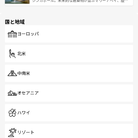
シンガポール。未来的な建築物が並ぶマリーナベイ、歴史
ける。 なお、新着のタイ情報は
コンテンツ一覧
を参照して
そう。 なお、新着の香港情報は
コンテンツ一覧
を参照して
と伝統を感じられるエスニックタウン、多数の緑豊かな公
ほしい。
ほしい。
園や自然保護区など、自然が調和した近代的な景観と文化
の多様性あふれるカラフルな町は、どこを歩いても新しい
国と地域
発見がある。さらに、治安のよさや充実した公共交通機関
も、旅行者にとっては魅力的なポイント。グルメも豊富
で、ホーカーズは地元の風情を楽しめる外せないスポット
ヨーロッパ
だ。訪れる人を飽きさせないシンガポールで、多様な魅力
を体感しよう。 なお、新着のシンガポール情報は
コンテン
ツ一覧
を参照してほしい。
北米
中南米
オセアニア
ハワイ
リゾート