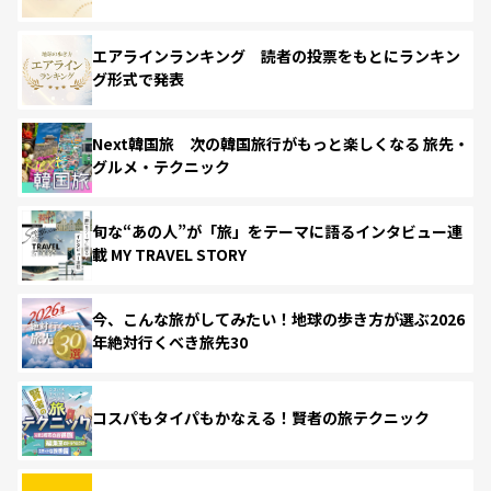
エアラインランキング 読者の投票をもとにランキン
グ形式で発表
Next韓国旅 次の韓国旅行がもっと楽しくなる 旅先・
グルメ・テクニック
旬な“あの人”が「旅」をテーマに語るインタビュー連
載 MY TRAVEL STORY
今、こんな旅がしてみたい！地球の歩き方が選ぶ2026
年絶対行くべき旅先30
コスパもタイパもかなえる！賢者の旅テクニック