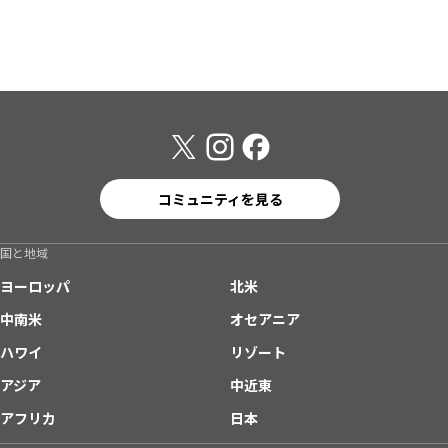
コミュニティを見る
国と地域
ヨーロッパ
北米
中南米
オセアニア
ハワイ
リゾート
アジア
中近東
アフリカ
日本