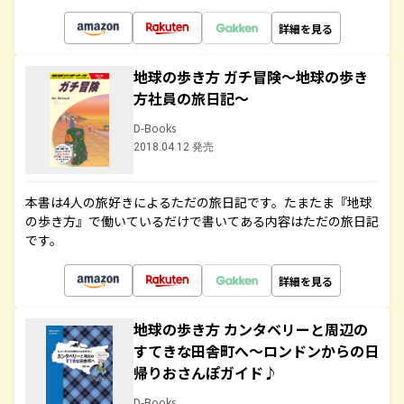
詳細を見る
地球の歩き方 ガチ冒険～地球の歩き
方社員の旅日記～
D-Books
2018.04.12 発売
本書は4人の旅好きによるただの旅日記です。たまたま『地球
の歩き方』で働いているだけで書いてある内容はただの旅日記
です。
詳細を見る
地球の歩き方 カンタベリーと周辺の
すてきな田舎町へ～ロンドンからの日
帰りおさんぽガイド♪
D-Books