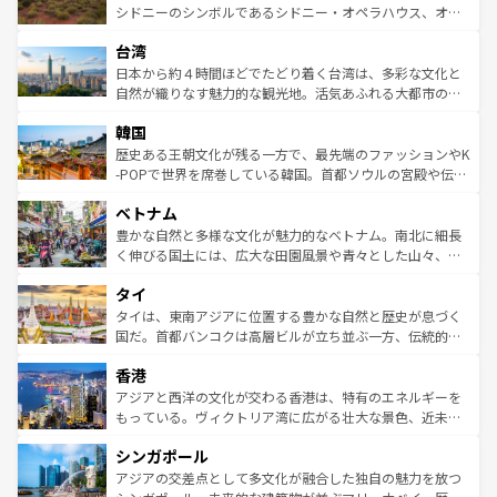
しみながら、その多様性と豊かな歴史を感じることができ
おすすめ。エメラルドグリーンに輝く海をはじめ、豊かな
シドニーのシンボルであるシドニー・オペラハウス、オー
るだろう。車でのロードトリップや列車の旅も、アメリカ
文化や歴史が息づいている。「アロハスピリット」と呼ば
ストラリア東海岸北部に広がる大サンゴ礁地帯グレートバ
ならではの贅沢な旅のスタイルだ。 なお、新着のアメリカ
台湾
れるおもてなしの心で訪れる人々を迎えてくれるハワイの
リアリーフや大陸中央部にそびえるウルル（エアーズロッ
情報は
コンテンツ一覧
を参照してほしい。
人々、おいしいローカルフードやハワイアンミュージッ
ク）、タスマニアの美しい原生林やケアンズの熱帯雨林な
日本から約４時間ほどでたどり着く台湾は、多彩な文化と
ク、伝統的なフラダンスなど、すべてがハワイの魅力を彩
ど、見どころがたくさん。また、カフェやワイン、オージ
自然が織りなす魅力的な観光地。活気あふれる大都市の台
っている。訪れるたびに新しい発見と感動が待っているハ
ービーフなどの食文化も豊かで、美味しいものであふれて
北やノスタルジックな町並みが人気な九份（ジォウフェ
ワイを、存分に味わってほしい。 なお、新着のハワイ情報
韓国
いる。アクティビティも充実しており、サーフィンやダイ
ン）、静ひつな山岳地帯である台湾東部など、都市の喧騒
は
コンテンツ一覧
を参照してほしい。
ビング、ハイキングなど、アウトドア好きにはたまらな
と山間の静けさが共存しており、訪れる人に新しい発見と
歴史ある王朝文化が残る一方で、最先端のファッションやK
い。オーストラリアの多彩な魅力を存分に味わいつくそ
驚きをもたらしてくれる。また、奥深い台湾の食文化も魅
-POPで世界を席巻している韓国。首都ソウルの宮殿や伝統
う。 なお、新着のオーストラリア情報は
コンテンツ一覧
を
力で、夜市などの屋台グルメから高級料理、ヘルシーで美
家屋が並ぶエリアでは韓国の歴史と文化に浸ることがで
参照してほしい。
ベトナム
容にもいいと評判のスイーツなど、バラエティ豊かな料理
き、地方に足を延ばせば四季折々の自然美を楽しむことが
が味わえる。 なお、新着の台湾情報は
コンテンツ一覧
を参
できる。そして、キムチや焼肉、絶品のストリートフード
豊かな自然と多様な文化が魅力的なベトナム。南北に細長
照してほしい。
まで、さまざまな韓国料理が待っている。夜には、韓国な
く伸びる国土には、広大な田園風景や青々とした山々、世
らではのナイトライフも堪能できる。あたたかいホスピタ
界遺産に登録された壮大な自然景観が点在し、都市部では
タイ
リティに包まれながら、韓国の多彩な魅力を心ゆくまで味
急速な発展と共に伝統が息づく。ハノイの古い町並みやホ
わってみてほしい。 なお、新着の韓国情報は
コンテンツ一
ーチミン市のフランス統治時代の建物も、独特の雰囲気を
タイは、東南アジアに位置する豊かな自然と歴史が息づく
覧
を参照してほしい。
醸し出している。また、バラエティの豊かさとおいしさで
国だ。首都バンコクは高層ビルが立ち並ぶ一方、伝統的な
世界中の食通を魅了してやまないベトナム料理も魅力のひ
寺院や市場がいたるところに点在し、古きよき文化と現代
香港
とつ。フォーやバインミー、ベトナムコーヒーなどは、ぜ
の活気が交差している。北部ではチェンマイなどの山岳地
ひ現地で味わいたい。どの地域を訪れてもあたたかい人々
帯で自然と触れ合い、南部ではプーケットやクラビの美し
アジアと西洋の文化が交わる香港は、特有のエネルギーを
が旅行者を迎えてくれるので、きっと忘れられない旅にな
いビーチでリゾート気分を楽しむことができる。タイ料理
もっている。ヴィクトリア湾に広がる壮大な景色、近未来
るはずだ。 なお、新着のベトナム情報は
コンテンツ一覧
を
は世界的に有名で、屋台から高級レストランまで味覚を刺
的なアートスポット、そして歴史と現代が融合した町並
参照してほしい。
シンガポール
激する。気候は一年中温暖で、どの季節にも異なる楽しみ
み、どこを訪れても感動するはず。観光スポットが密集し
が待っている。親しみやすいタイの人々、仏教を中心とし
ており、効率よく見どころを回れるのも魅力。息をのむよ
アジアの交差点として多文化が融合した独自の魅力を放つ
た文化、そして多様な観光資源が、訪れる旅人を魅了し続
うな絶景から文化的な体験まで、香港を存分に楽しみ尽く