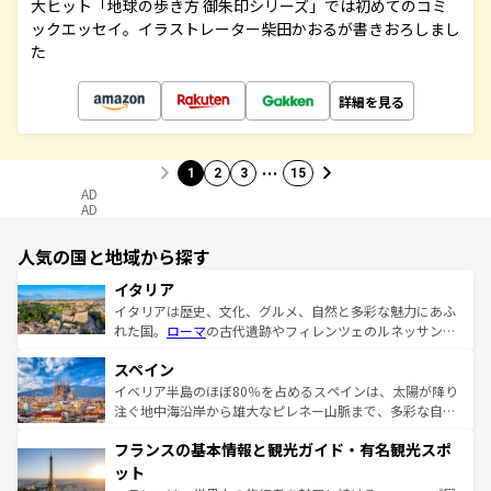
大ヒット「地球の歩き方 御朱印シリーズ」では初めてのコミ
ックエッセイ。イラストレーター柴田かおるが書きおろしまし
た
詳細を見る
…
1
2
3
15
AD
AD
人気の国と地域から探す
イタリア
イタリアは歴史、文化、グルメ、自然と多彩な魅力にあふ
れた国。
ローマ
の古代遺跡やフィレンツェのルネッサンス
美術、ヴェネツィアの運河など、歴史あるスポットはもち
スペイン
ろん、トスカーナの美しい田園風景やアマルフィ海岸の絶
景など、自然景観も見逃せない。観光の合間には、本場の
イベリア半島のほぼ80％を占めるスペインは、太陽が降り
ピザやパスタなど、絶品のイタリア料理を堪能することも
注ぐ地中海沿岸から雄大なピレネー山脈まで、多彩な自然
できる。朝目覚めてから夜眠るまで、すべての瞬間を楽し
と文化が詰まったヨーロッパ屈指の旅行先だ。多様な地域
フランスの基本情報と観光ガイド・有名観光スポ
ませてくれるイタリアで、忘れられない旅をしてみよう！
文化が根付くこの国では、情熱的なフラメンコ、熱気あふ
なお、新着のイタリア情報は
コンテンツ一覧
を参照してほ
れる闘牛、そして美味しいタパスが生活の一部となってい
ット
しい。
る。首都マドリードの洗練された雰囲気や、バルセロナの