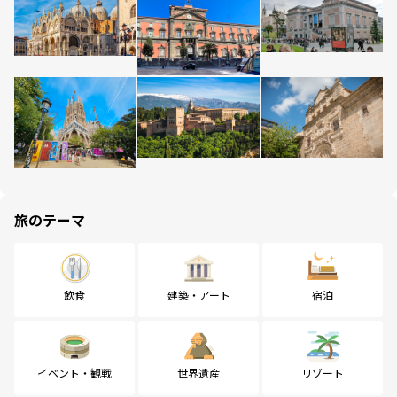
旅のテーマ
飲食
建築・アート
宿泊
イベント・観戦
世界遺産
リゾート