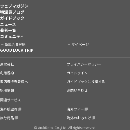
ウェブマガジン
特派員ブログ
ガイドブック
ニュース
著者一覧
コミュニティ
新規会員登録
マイページ
GOOD LUCK TRIP
運営会社
プライバシーポリシー
利用規約
ガイドライン
書店御担当者様へ
ガイドブックに投稿する
採用情報
お問い合わせ
関連サービス
海外航空券
海外ツアー
旅行用品
海外のおみやげ
© Arukikata. Co.,Ltd. All rights reserved.