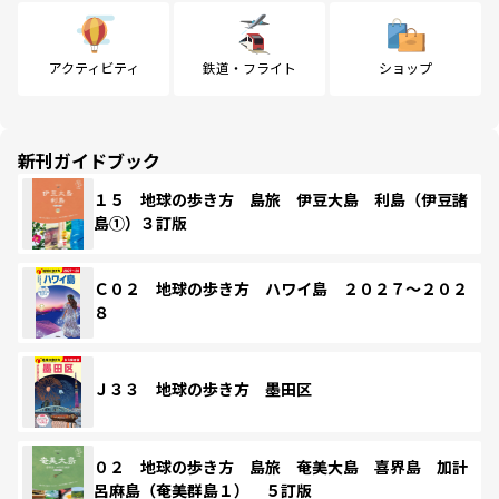
アクティビティ
鉄道・フライト
ショップ
新刊ガイドブック
１５ 地球の歩き方 島旅 伊豆大島 利島（伊豆諸
島①）３訂版
Ｃ０２ 地球の歩き方 ハワイ島 ２０２７～２０２
８
Ｊ３３ 地球の歩き方 墨田区
０２ 地球の歩き方 島旅 奄美大島 喜界島 加計
呂麻島（奄美群島１） ５訂版