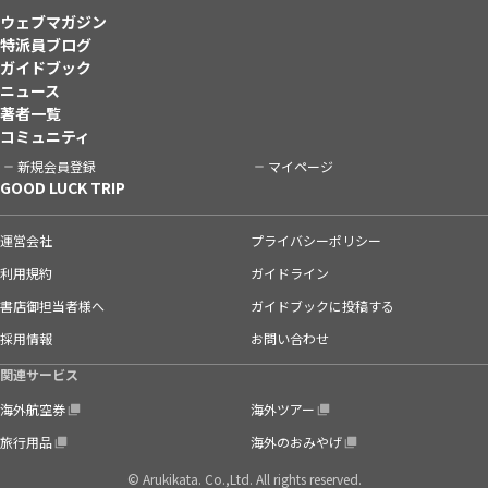
ウェブマガジン
特派員ブログ
ガイドブック
ニュース
著者一覧
コミュニティ
新規会員登録
マイページ
GOOD LUCK TRIP
運営会社
プライバシーポリシー
利用規約
ガイドライン
書店御担当者様へ
ガイドブックに投稿する
採用情報
お問い合わせ
関連サービス
海外航空券
海外ツアー
旅行用品
海外のおみやげ
© Arukikata. Co.,Ltd. All rights reserved.