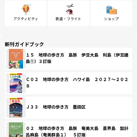
アクティビティ
鉄道・フライト
ショップ
新刊ガイドブック
１５ 地球の歩き方 島旅 伊豆大島 利島（伊豆諸
島①）３訂版
Ｃ０２ 地球の歩き方 ハワイ島 ２０２７～２０２
８
Ｊ３３ 地球の歩き方 墨田区
０２ 地球の歩き方 島旅 奄美大島 喜界島 加計
呂麻島（奄美群島１） ５訂版