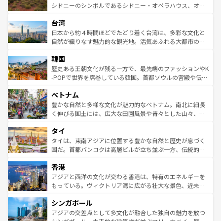
しみながら、その多様性と豊かな歴史を感じることができ
おすすめ。エメラルドグリーンに輝く海をはじめ、豊かな
シドニーのシンボルであるシドニー・オペラハウス、オー
るだろう。車でのロードトリップや列車の旅も、アメリカ
文化や歴史が息づいている。「アロハスピリット」と呼ば
ストラリア東海岸北部に広がる大サンゴ礁地帯グレートバ
ならではの贅沢な旅のスタイルだ。 なお、新着のアメリカ
台湾
れるおもてなしの心で訪れる人々を迎えてくれるハワイの
リアリーフや大陸中央部にそびえるウルル（エアーズロッ
情報は
コンテンツ一覧
を参照してほしい。
人々、おいしいローカルフードやハワイアンミュージッ
ク）、タスマニアの美しい原生林やケアンズの熱帯雨林な
日本から約４時間ほどでたどり着く台湾は、多彩な文化と
ク、伝統的なフラダンスなど、すべてがハワイの魅力を彩
ど、見どころがたくさん。また、カフェやワイン、オージ
自然が織りなす魅力的な観光地。活気あふれる大都市の台
っている。訪れるたびに新しい発見と感動が待っているハ
ービーフなどの食文化も豊かで、美味しいものであふれて
北やノスタルジックな町並みが人気な九份（ジォウフェ
ワイを、存分に味わってほしい。 なお、新着のハワイ情報
韓国
いる。アクティビティも充実しており、サーフィンやダイ
ン）、静ひつな山岳地帯である台湾東部など、都市の喧騒
は
コンテンツ一覧
を参照してほしい。
ビング、ハイキングなど、アウトドア好きにはたまらな
と山間の静けさが共存しており、訪れる人に新しい発見と
歴史ある王朝文化が残る一方で、最先端のファッションやK
い。オーストラリアの多彩な魅力を存分に味わいつくそ
驚きをもたらしてくれる。また、奥深い台湾の食文化も魅
-POPで世界を席巻している韓国。首都ソウルの宮殿や伝統
う。 なお、新着のオーストラリア情報は
コンテンツ一覧
を
力で、夜市などの屋台グルメから高級料理、ヘルシーで美
家屋が並ぶエリアでは韓国の歴史と文化に浸ることがで
参照してほしい。
ベトナム
容にもいいと評判のスイーツなど、バラエティ豊かな料理
き、地方に足を延ばせば四季折々の自然美を楽しむことが
が味わえる。 なお、新着の台湾情報は
コンテンツ一覧
を参
できる。そして、キムチや焼肉、絶品のストリートフード
豊かな自然と多様な文化が魅力的なベトナム。南北に細長
照してほしい。
まで、さまざまな韓国料理が待っている。夜には、韓国な
く伸びる国土には、広大な田園風景や青々とした山々、世
らではのナイトライフも堪能できる。あたたかいホスピタ
界遺産に登録された壮大な自然景観が点在し、都市部では
タイ
リティに包まれながら、韓国の多彩な魅力を心ゆくまで味
急速な発展と共に伝統が息づく。ハノイの古い町並みやホ
わってみてほしい。 なお、新着の韓国情報は
コンテンツ一
ーチミン市のフランス統治時代の建物も、独特の雰囲気を
タイは、東南アジアに位置する豊かな自然と歴史が息づく
覧
を参照してほしい。
醸し出している。また、バラエティの豊かさとおいしさで
国だ。首都バンコクは高層ビルが立ち並ぶ一方、伝統的な
世界中の食通を魅了してやまないベトナム料理も魅力のひ
寺院や市場がいたるところに点在し、古きよき文化と現代
香港
とつ。フォーやバインミー、ベトナムコーヒーなどは、ぜ
の活気が交差している。北部ではチェンマイなどの山岳地
ひ現地で味わいたい。どの地域を訪れてもあたたかい人々
帯で自然と触れ合い、南部ではプーケットやクラビの美し
アジアと西洋の文化が交わる香港は、特有のエネルギーを
が旅行者を迎えてくれるので、きっと忘れられない旅にな
いビーチでリゾート気分を楽しむことができる。タイ料理
もっている。ヴィクトリア湾に広がる壮大な景色、近未来
るはずだ。 なお、新着のベトナム情報は
コンテンツ一覧
を
は世界的に有名で、屋台から高級レストランまで味覚を刺
的なアートスポット、そして歴史と現代が融合した町並
参照してほしい。
シンガポール
激する。気候は一年中温暖で、どの季節にも異なる楽しみ
み、どこを訪れても感動するはず。観光スポットが密集し
が待っている。親しみやすいタイの人々、仏教を中心とし
ており、効率よく見どころを回れるのも魅力。息をのむよ
アジアの交差点として多文化が融合した独自の魅力を放つ
た文化、そして多様な観光資源が、訪れる旅人を魅了し続
うな絶景から文化的な体験まで、香港を存分に楽しみ尽く