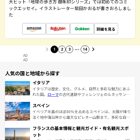
大ヒット「地球の歩き方 御朱印シリーズ」では初めてのコミ
ックエッセイ。イラストレーター柴田かおるが書きおろしまし
た
詳細を見る
…
1
2
3
14
AD
AD
人気の国と地域から探す
イタリア
イタリアは歴史、文化、グルメ、自然と多彩な魅力にあふ
れた国。
ローマ
の古代遺跡やフィレンツェのルネッサンス
美術、ヴェネツィアの運河など、歴史あるスポットはもち
スペイン
ろん、トスカーナの美しい田園風景やアマルフィ海岸の絶
景など、自然景観も見逃せない。観光の合間には、本場の
イベリア半島のほぼ80％を占めるスペインは、太陽が降り
ピザやパスタなど、絶品のイタリア料理を堪能することも
注ぐ地中海沿岸から雄大なピレネー山脈まで、多彩な自然
できる。朝目覚めてから夜眠るまで、すべての瞬間を楽し
と文化が詰まったヨーロッパ屈指の旅行先だ。多様な地域
フランスの基本情報と観光ガイド・有名観光スポ
ませてくれるイタリアで、忘れられない旅をしてみよう！
文化が根付くこの国では、情熱的なフラメンコ、熱気あふ
なお、新着のイタリア情報は
コンテンツ一覧
を参照してほ
れる闘牛、そして美味しいタパスが生活の一部となってい
ット
しい。
る。首都マドリードの洗練された雰囲気や、バルセロナの