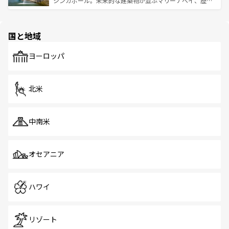
シンガポール。未来的な建築物が並ぶマリーナベイ、歴史
ける。 なお、新着のタイ情報は
コンテンツ一覧
を参照して
そう。 なお、新着の香港情報は
コンテンツ一覧
を参照して
と伝統を感じられるエスニックタウン、多数の緑豊かな公
ほしい。
ほしい。
園や自然保護区など、自然が調和した近代的な景観と文化
の多様性あふれるカラフルな町は、どこを歩いても新しい
国と地域
発見がある。さらに、治安のよさや充実した公共交通機関
も、旅行者にとっては魅力的なポイント。グルメも豊富
で、ホーカーズは地元の風情を楽しめる外せないスポット
ヨーロッパ
だ。訪れる人を飽きさせないシンガポールで、多様な魅力
を体感しよう。 なお、新着のシンガポール情報は
コンテン
ツ一覧
を参照してほしい。
北米
中南米
オセアニア
ハワイ
リゾート