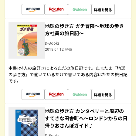
詳細を見る
地球の歩き方 ガチ冒険～地球の歩き
方社員の旅日記～
D-Books
2018.04.12 発売
本書は4人の旅好きによるただの旅日記です。たまたま『地球
の歩き方』で働いているだけで書いてある内容はただの旅日記
です。
詳細を見る
地球の歩き方 カンタベリーと周辺の
すてきな田舎町へ～ロンドンからの日
帰りおさんぽガイド♪
D-Books