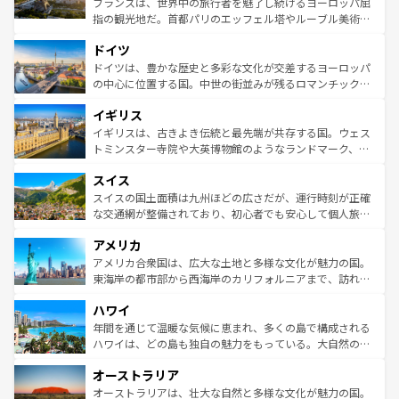
フランスは、世界中の旅行者を魅了し続けるヨーロッパ屈
アートに溢れた街角から、地方では古代ローマ遺跡や中世
指の観光地だ。首都パリのエッフェル塔やルーブル美術館
の城塞都市、穏やかなビーチリゾートまで多彩な表情を見
といった象徴的なスポットから、田舎町の古風な美しさま
せる。地方によって風土や気候が異なるスペインはその個
ドイツ
で、幅広い魅力が詰まっている。華麗な宮殿、歴史的な大
性で訪れる人を魅了する。 なお、新着のスペイン情報は
コ
聖堂、美しいビーチ、そして豊かな自然が、訪れる者を心
ドイツは、豊かな歴史と多彩な文化が交差するヨーロッパ
ンテンツ一覧
を参照してほしい。
から魅了する。また、フランスは美食の国としても知ら
の中心に位置する国。中世の街並みが残るロマンチック街
れ、フランス料理はユネスコ無形文化遺産にも登録されて
道から、未来を先取りするようなモダンな都市まで多様な
イギリス
いる。シャンパンの発祥地であるランス、プロヴァンスの
顔を持つこの国は、どこを歩いても飽きることがない。ベ
香り高いラベンダー畑など、多彩な楽しみ方が可能だ。さ
ルリンの文化的活気、バイエルン州のアルプスの絶景、そ
イギリスは、古きよき伝統と最先端が共存する国。ウェス
らに、パリ以外の地域にも魅力が溢れており、どの街角に
してライン川沿いのワイン畑といった風景は必見。ビール
トミンスター寺院や大英博物館のようなランドマーク、歴
も豊かな歴史と文化が息づいている。パリ以外の個性あふ
とソーセージを味わいながら地元の人と過ごす楽しい時間
史ある大学都市、美しい丘陵地帯や牧歌的な風景など、エ
れる地方に足を運ぶとそれぞれで全く異なる文化を体験で
スイス
は、お酒好きな人にはぜひ体験してほしい。 なお、新着の
リアごとに異なる魅力がある。また、優雅なアフタヌーン
きるだろう。 なお、新着のフランス情報は
コンテンツ一覧
ドイツ情報は
コンテンツ一覧
を参照してほしい。
ティー、ビール好きにはたまらない英国パブ、サッカー観
スイスの国土面積は九州ほどの広さだが、運行時刻が正確
を参照してほしい。
戦など、本場だからこそできる体験も豊富。イギリスを旅
な交通網が整備されており、初心者でも安心して個人旅行
して楽しみつくそう。 なお、新着のイギリス情報は
コンテ
を楽しめる。日本同様に時刻表どおりの旅が可能だ。中世
アメリカ
ンツ一覧
を参照してほしい。
の建物がそのまま残る町や、スイスならではのユニークな
博物館もあり、アルプス観光だけでなく町歩きも満喫する
アメリカ合衆国は、広大な土地と多様な文化が魅力の国。
ことができる。国民の所得が高いため物価も高いが、旅行
東海岸の都市部から西海岸のカリフォルニアまで、訪れる
者向けの交通パス提供のサービスもあり、うまく活用すれ
場所ごとに異なる風景と体験が待っている。ニューヨーク
ハワイ
ば市内交通費無料で観光を楽しむこともできる。 なお、新
のような巨大都市は、観光、ショッピング、エンターテイ
着のスイス情報は
コンテンツ一覧
を参照してほしい。
ンメントが詰まった刺激的なスポットだ。一方、アメリカ
年間を通じて温暖な気候に恵まれ、多くの島で構成される
西部には大自然が広がり、グランドキャニオンやイエロー
ハワイは、どの島も独自の魅力をもっている。大自然の神
ストーン国立公園といった絶景が堪能できる。さらに、南
秘を感じたいなら、火山が生み出した壮大な景観を誇るハ
オーストラリア
部のニューオーリンズでは、音楽と美食が融合した独特の
ワイ島は見逃せない。また、定番の観光地といえばオアフ
文化が魅力。旅行者はアメリカの各地域で異なる魅力を楽
島だが、静かな自然を求めるならマウイ島やカウアイ島が
オーストラリアは、壮大な自然と多様な文化が魅力の国。