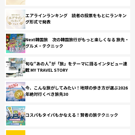
エアラインランキング 読者の投票をもとにランキン
グ形式で発表
Next韓国旅 次の韓国旅行がもっと楽しくなる 旅先・
グルメ・テクニック
旬な“あの人”が「旅」をテーマに語るインタビュー連
載 MY TRAVEL STORY
今、こんな旅がしてみたい！地球の歩き方が選ぶ2026
年絶対行くべき旅先30
コスパもタイパもかなえる！賢者の旅テクニック