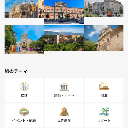
旅のテーマ
飲食
建築・アート
宿泊
イベント・観戦
世界遺産
リゾート