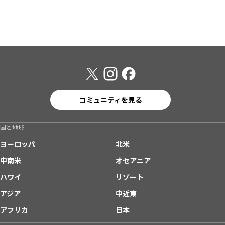
コミュニティを見る
国と地域
ヨーロッパ
北米
中南米
オセアニア
ハワイ
リゾート
アジア
中近東
アフリカ
日本