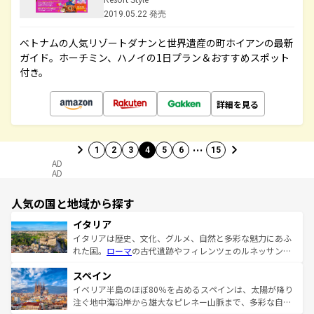
2019.05.22 発売
ベトナムの人気リゾートダナンと世界遺産の町ホイアンの最新
ガイド。ホーチミン、ハノイの1日プラン＆おすすめスポット
付き。
詳細を見る
…
1
2
3
4
5
6
15
AD
AD
人気の国と地域から探す
イタリア
イタリアは歴史、文化、グルメ、自然と多彩な魅力にあふ
れた国。
ローマ
の古代遺跡やフィレンツェのルネッサンス
美術、ヴェネツィアの運河など、歴史あるスポットはもち
スペイン
ろん、トスカーナの美しい田園風景やアマルフィ海岸の絶
景など、自然景観も見逃せない。観光の合間には、本場の
イベリア半島のほぼ80％を占めるスペインは、太陽が降り
ピザやパスタなど、絶品のイタリア料理を堪能することも
注ぐ地中海沿岸から雄大なピレネー山脈まで、多彩な自然
できる。朝目覚めてから夜眠るまで、すべての瞬間を楽し