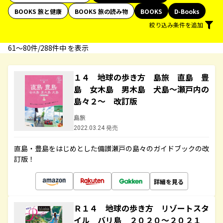
BOOKS 旅と健康
BOOKS 旅の読み物
BOOKS
D-Books
絞り込み条件を追加
61〜80件/288件中 を表示
１４ 地球の歩き方 島旅 直島 豊
島 女木島 男木島 犬島～瀬戸内の
島々２～ 改訂版
島旅
2022.03.24 発売
直島・豊島をはじめとした備讃瀬戸の島々のガイドブックの改
訂版！
詳細を見る
Ｒ１４ 地球の歩き方 リゾートスタ
イル バリ島 ２０２０～２０２１