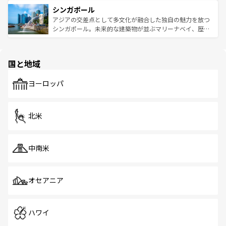
は世界的に有名で、屋台から高級レストランまで味覚を刺
的なアートスポット、そして歴史と現代が融合した町並
参照してほしい。
シンガポール
激する。気候は一年中温暖で、どの季節にも異なる楽しみ
み、どこを訪れても感動するはず。観光スポットが密集し
が待っている。親しみやすいタイの人々、仏教を中心とし
ており、効率よく見どころを回れるのも魅力。息をのむよ
アジアの交差点として多文化が融合した独自の魅力を放つ
た文化、そして多様な観光資源が、訪れる旅人を魅了し続
うな絶景から文化的な体験まで、香港を存分に楽しみ尽く
シンガポール。未来的な建築物が並ぶマリーナベイ、歴史
ける。 なお、新着のタイ情報は
コンテンツ一覧
を参照して
そう。 なお、新着の香港情報は
コンテンツ一覧
を参照して
と伝統を感じられるエスニックタウン、多数の緑豊かな公
ほしい。
ほしい。
園や自然保護区など、自然が調和した近代的な景観と文化
の多様性あふれるカラフルな町は、どこを歩いても新しい
国と地域
発見がある。さらに、治安のよさや充実した公共交通機関
も、旅行者にとっては魅力的なポイント。グルメも豊富
で、ホーカーズは地元の風情を楽しめる外せないスポット
ヨーロッパ
だ。訪れる人を飽きさせないシンガポールで、多様な魅力
を体感しよう。 なお、新着のシンガポール情報は
コンテン
ツ一覧
を参照してほしい。
北米
中南米
オセアニア
ハワイ