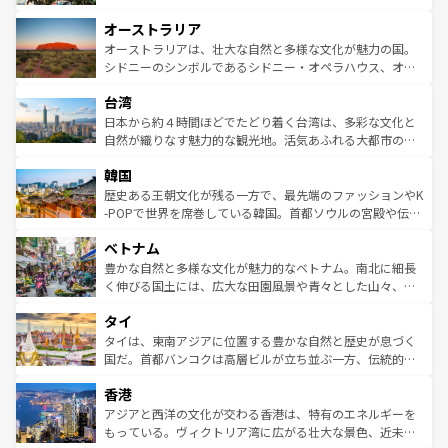
ストーン国立公園といった絶景が堪能できる。さらに、南
秘を感じたいなら、火山が生み出した壮大な景観を誇るハ
オーストラリア
部のニューオーリンズでは、音楽と美食が融合した独特の
ワイ島は見逃せない。また、定番の観光地といえばオアフ
文化が魅力。旅行者はアメリカの各地域で異なる魅力を楽
島だが、静かな自然を求めるならマウイ島やカウアイ島が
オーストラリアは、壮大な自然と多様な文化が魅力の国。
しみながら、その多様性と豊かな歴史を感じることができ
おすすめ。エメラルドグリーンに輝く海をはじめ、豊かな
シドニーのシンボルであるシドニー・オペラハウス、オー
るだろう。車でのロードトリップや列車の旅も、アメリカ
文化や歴史が息づいている。「アロハスピリット」と呼ば
ストラリア東海岸北部に広がる大サンゴ礁地帯グレートバ
ならではの贅沢な旅のスタイルだ。 なお、新着のアメリカ
台湾
れるおもてなしの心で訪れる人々を迎えてくれるハワイの
リアリーフや大陸中央部にそびえるウルル（エアーズロッ
情報は
コンテンツ一覧
を参照してほしい。
人々、おいしいローカルフードやハワイアンミュージッ
ク）、タスマニアの美しい原生林やケアンズの熱帯雨林な
日本から約４時間ほどでたどり着く台湾は、多彩な文化と
ク、伝統的なフラダンスなど、すべてがハワイの魅力を彩
ど、見どころがたくさん。また、カフェやワイン、オージ
自然が織りなす魅力的な観光地。活気あふれる大都市の台
っている。訪れるたびに新しい発見と感動が待っているハ
ービーフなどの食文化も豊かで、美味しいものであふれて
北やノスタルジックな町並みが人気な九份（ジォウフェ
ワイを、存分に味わってほしい。 なお、新着のハワイ情報
韓国
いる。アクティビティも充実しており、サーフィンやダイ
ン）、静ひつな山岳地帯である台湾東部など、都市の喧騒
は
コンテンツ一覧
を参照してほしい。
ビング、ハイキングなど、アウトドア好きにはたまらな
と山間の静けさが共存しており、訪れる人に新しい発見と
歴史ある王朝文化が残る一方で、最先端のファッションやK
い。オーストラリアの多彩な魅力を存分に味わいつくそ
驚きをもたらしてくれる。また、奥深い台湾の食文化も魅
-POPで世界を席巻している韓国。首都ソウルの宮殿や伝統
う。 なお、新着のオーストラリア情報は
コンテンツ一覧
を
力で、夜市などの屋台グルメから高級料理、ヘルシーで美
家屋が並ぶエリアでは韓国の歴史と文化に浸ることがで
参照してほしい。
ベトナム
容にもいいと評判のスイーツなど、バラエティ豊かな料理
き、地方に足を延ばせば四季折々の自然美を楽しむことが
が味わえる。 なお、新着の台湾情報は
コンテンツ一覧
を参
できる。そして、キムチや焼肉、絶品のストリートフード
豊かな自然と多様な文化が魅力的なベトナム。南北に細長
照してほしい。
まで、さまざまな韓国料理が待っている。夜には、韓国な
く伸びる国土には、広大な田園風景や青々とした山々、世
らではのナイトライフも堪能できる。あたたかいホスピタ
界遺産に登録された壮大な自然景観が点在し、都市部では
タイ
リティに包まれながら、韓国の多彩な魅力を心ゆくまで味
急速な発展と共に伝統が息づく。ハノイの古い町並みやホ
わってみてほしい。 なお、新着の韓国情報は
コンテンツ一
ーチミン市のフランス統治時代の建物も、独特の雰囲気を
タイは、東南アジアに位置する豊かな自然と歴史が息づく
覧
を参照してほしい。
醸し出している。また、バラエティの豊かさとおいしさで
国だ。首都バンコクは高層ビルが立ち並ぶ一方、伝統的な
世界中の食通を魅了してやまないベトナム料理も魅力のひ
寺院や市場がいたるところに点在し、古きよき文化と現代
香港
とつ。フォーやバインミー、ベトナムコーヒーなどは、ぜ
の活気が交差している。北部ではチェンマイなどの山岳地
ひ現地で味わいたい。どの地域を訪れてもあたたかい人々
帯で自然と触れ合い、南部ではプーケットやクラビの美し
アジアと西洋の文化が交わる香港は、特有のエネルギーを
が旅行者を迎えてくれるので、きっと忘れられない旅にな
いビーチでリゾート気分を楽しむことができる。タイ料理
もっている。ヴィクトリア湾に広がる壮大な景色、近未来
るはずだ。 なお、新着のベトナム情報は
コンテンツ一覧
を