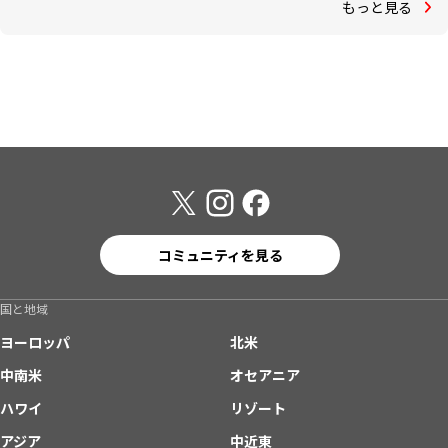
もっと見る
コミュニティを見る
国と地域
ヨーロッパ
北米
中南米
オセアニア
ハワイ
リゾート
アジア
中近東