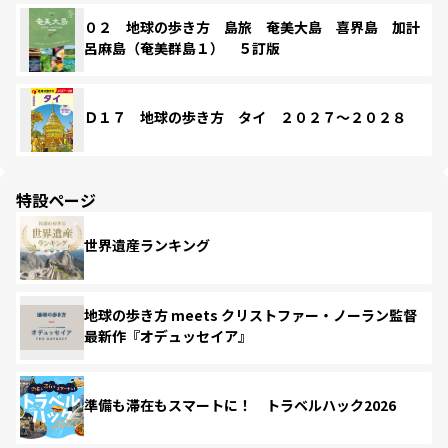
０２ 地球の歩き方 島旅 奄美大島 喜界島 加計
呂麻島（奄美群島１） ５訂版
Ｄ１７ 地球の歩き方 タイ ２０２７～２０２８
特設ページ
世界遺産ランキング
地球の歩き方 meets クリストファー・ノーラン監督
最新作『オデュッセイア』
準備も滞在もスマートに！ トラベルハック2026