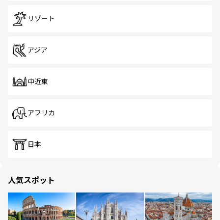
リゾート
アジア
中近東
アフリカ
日本
人気スポット