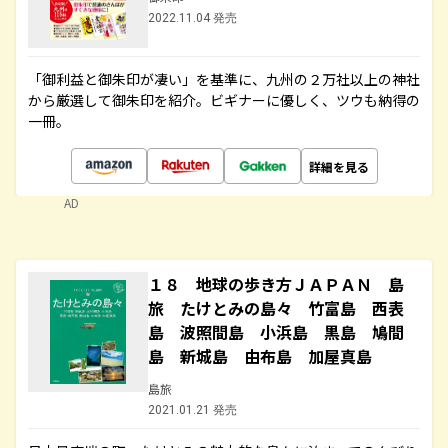
2022.11.04 発売
「御利益と御朱印が凄い」を基準に、九州の２万社以上の神社
から厳選して御朱印を紹介。ビギナーに優しく、ツウも納得の
一冊。
詳細を見る
AD
１８ 地球の歩き方ＪＡＰＡＮ 島
旅 たけとみの島々 竹富島 西表
島 波照間島 小浜島 黒島 鳩間
島 新城島 由布島 加屋真島
島旅
2021.01.21 発売