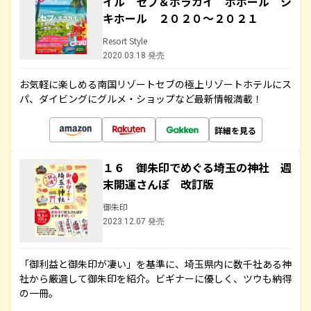
イル セブ＆ボラカイ ボホール シ
キホール ２０２０～２０２１
Resort Style
2020.03.18 発売
お気軽に楽しめる南国リゾートセブの極上リゾートホテルにス
パ、ダイビングにグルメ・ショップなど最新情報満載！
詳細を見る
１６ 御朱印でめぐる埼玉の神社 週
末開運さんぽ 改訂版
御朱印
2023.12.07 発売
「御利益と御朱印が凄い」を基準に、埼玉県内に数千社ある神
社から厳選して御朱印を紹介。ビギナーに優しく、ツウも納得
の一冊。