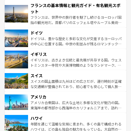
と文化が詰まったヨーロッパ屈指の旅行先だ。多様な地域
フランスの基本情報と観光ガイド・有名観光スポ
ませてくれるイタリアで、忘れられない旅をしてみよう！
文化が根付くこの国では、情熱的なフラメンコ、熱気あふ
なお、新着のイタリア情報は
コンテンツ一覧
を参照してほ
れる闘牛、そして美味しいタパスが生活の一部となってい
ット
しい。
る。首都マドリードの洗練された雰囲気や、バルセロナの
フランスは、世界中の旅行者を魅了し続けるヨーロッパ屈
アートに溢れた街角から、地方では古代ローマ遺跡や中世
指の観光地だ。首都パリのエッフェル塔やルーブル美術館
の城塞都市、穏やかなビーチリゾートまで多彩な表情を見
といった象徴的なスポットから、田舎町の古風な美しさま
せる。地方によって風土や気候が異なるスペインはその個
ドイツ
で、幅広い魅力が詰まっている。華麗な宮殿、歴史的な大
性で訪れる人を魅了する。 なお、新着のスペイン情報は
コ
聖堂、美しいビーチ、そして豊かな自然が、訪れる者を心
ドイツは、豊かな歴史と多彩な文化が交差するヨーロッパ
ンテンツ一覧
を参照してほしい。
から魅了する。また、フランスは美食の国としても知ら
の中心に位置する国。中世の街並みが残るロマンチック街
れ、フランス料理はユネスコ無形文化遺産にも登録されて
道から、未来を先取りするようなモダンな都市まで多様な
イギリス
いる。シャンパンの発祥地であるランス、プロヴァンスの
顔を持つこの国は、どこを歩いても飽きることがない。ベ
香り高いラベンダー畑など、多彩な楽しみ方が可能だ。さ
ルリンの文化的活気、バイエルン州のアルプスの絶景、そ
イギリスは、古きよき伝統と最先端が共存する国。ウェス
らに、パリ以外の地域にも魅力が溢れており、どの街角に
してライン川沿いのワイン畑といった風景は必見。ビール
トミンスター寺院や大英博物館のようなランドマーク、歴
も豊かな歴史と文化が息づいている。パリ以外の個性あふ
とソーセージを味わいながら地元の人と過ごす楽しい時間
史ある大学都市、美しい丘陵地帯や牧歌的な風景など、エ
れる地方に足を運ぶとそれぞれで全く異なる文化を体験で
スイス
は、お酒好きな人にはぜひ体験してほしい。 なお、新着の
リアごとに異なる魅力がある。また、優雅なアフタヌーン
きるだろう。 なお、新着のフランス情報は
コンテンツ一覧
ドイツ情報は
コンテンツ一覧
を参照してほしい。
ティー、ビール好きにはたまらない英国パブ、サッカー観
スイスの国土面積は九州ほどの広さだが、運行時刻が正確
を参照してほしい。
戦など、本場だからこそできる体験も豊富。イギリスを旅
な交通網が整備されており、初心者でも安心して個人旅行
して楽しみつくそう。 なお、新着のイギリス情報は
コンテ
を楽しめる。日本同様に時刻表どおりの旅が可能だ。中世
アメリカ
ンツ一覧
を参照してほしい。
の建物がそのまま残る町や、スイスならではのユニークな
博物館もあり、アルプス観光だけでなく町歩きも満喫する
アメリカ合衆国は、広大な土地と多様な文化が魅力の国。
ことができる。国民の所得が高いため物価も高いが、旅行
東海岸の都市部から西海岸のカリフォルニアまで、訪れる
者向けの交通パス提供のサービスもあり、うまく活用すれ
場所ごとに異なる風景と体験が待っている。ニューヨーク
ハワイ
ば市内交通費無料で観光を楽しむこともできる。 なお、新
のような巨大都市は、観光、ショッピング、エンターテイ
着のスイス情報は
コンテンツ一覧
を参照してほしい。
ンメントが詰まった刺激的なスポットだ。一方、アメリカ
年間を通じて温暖な気候に恵まれ、多くの島で構成される
西部には大自然が広がり、グランドキャニオンやイエロー
ハワイは、どの島も独自の魅力をもっている。大自然の神