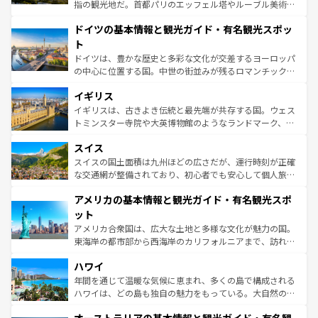
アートに溢れた街角から、地方では古代ローマ遺跡や中世
指の観光地だ。首都パリのエッフェル塔やルーブル美術館
の城塞都市、穏やかなビーチリゾートまで多彩な表情を見
といった象徴的なスポットから、田舎町の古風な美しさま
せる。地方によって風土や気候が異なるスペインはその個
ドイツの基本情報と観光ガイド・有名観光スポッ
で、幅広い魅力が詰まっている。華麗な宮殿、歴史的な大
性で訪れる人を魅了する。 なお、新着のスペイン情報は
コ
聖堂、美しいビーチ、そして豊かな自然が、訪れる者を心
ト
ンテンツ一覧
を参照してほしい。
から魅了する。また、フランスは美食の国としても知ら
ドイツは、豊かな歴史と多彩な文化が交差するヨーロッパ
れ、フランス料理はユネスコ無形文化遺産にも登録されて
の中心に位置する国。中世の街並みが残るロマンチック街
いる。シャンパンの発祥地であるランス、プロヴァンスの
道から、未来を先取りするようなモダンな都市まで多様な
香り高いラベンダー畑など、多彩な楽しみ方が可能だ。さ
イギリス
顔を持つこの国は、どこを歩いても飽きることがない。ベ
らに、パリ以外の地域にも魅力が溢れており、どの街角に
ルリンの文化的活気、バイエルン州のアルプスの絶景、そ
イギリスは、古きよき伝統と最先端が共存する国。ウェス
も豊かな歴史と文化が息づいている。パリ以外の個性あふ
してライン川沿いのワイン畑といった風景は必見。ビール
トミンスター寺院や大英博物館のようなランドマーク、歴
れる地方に足を運ぶとそれぞれで全く異なる文化を体験で
とソーセージを味わいながら地元の人と過ごす楽しい時間
史ある大学都市、美しい丘陵地帯や牧歌的な風景など、エ
きるだろう。 なお、新着のフランス情報は
コンテンツ一覧
スイス
は、お酒好きな人にはぜひ体験してほしい。 なお、新着の
リアごとに異なる魅力がある。また、優雅なアフタヌーン
を参照してほしい。
ドイツ情報は
コンテンツ一覧
を参照してほしい。
ティー、ビール好きにはたまらない英国パブ、サッカー観
スイスの国土面積は九州ほどの広さだが、運行時刻が正確
戦など、本場だからこそできる体験も豊富。イギリスを旅
な交通網が整備されており、初心者でも安心して個人旅行
して楽しみつくそう。 なお、新着のイギリス情報は
コンテ
を楽しめる。日本同様に時刻表どおりの旅が可能だ。中世
アメリカの基本情報と観光ガイド・有名観光スポ
ンツ一覧
を参照してほしい。
の建物がそのまま残る町や、スイスならではのユニークな
博物館もあり、アルプス観光だけでなく町歩きも満喫する
ット
ことができる。国民の所得が高いため物価も高いが、旅行
アメリカ合衆国は、広大な土地と多様な文化が魅力の国。
者向けの交通パス提供のサービスもあり、うまく活用すれ
東海岸の都市部から西海岸のカリフォルニアまで、訪れる
ば市内交通費無料で観光を楽しむこともできる。 なお、新
場所ごとに異なる風景と体験が待っている。ニューヨーク
着のスイス情報は
コンテンツ一覧
を参照してほしい。
ハワイ
のような巨大都市は、観光、ショッピング、エンターテイ
ンメントが詰まった刺激的なスポットだ。一方、アメリカ
年間を通じて温暖な気候に恵まれ、多くの島で構成される
西部には大自然が広がり、グランドキャニオンやイエロー
ハワイは、どの島も独自の魅力をもっている。大自然の神
ストーン国立公園といった絶景が堪能できる。さらに、南
秘を感じたいなら、火山が生み出した壮大な景観を誇るハ
部のニューオーリンズでは、音楽と美食が融合した独特の