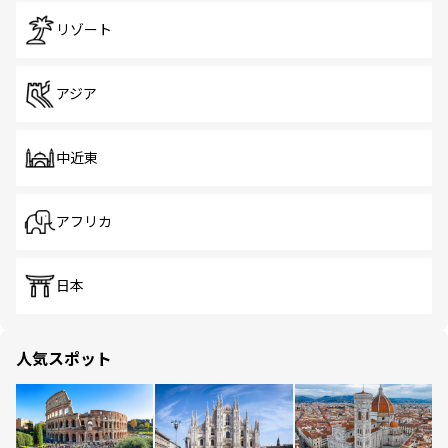
リゾート
アジア
中近東
アフリカ
日本
人気スポット