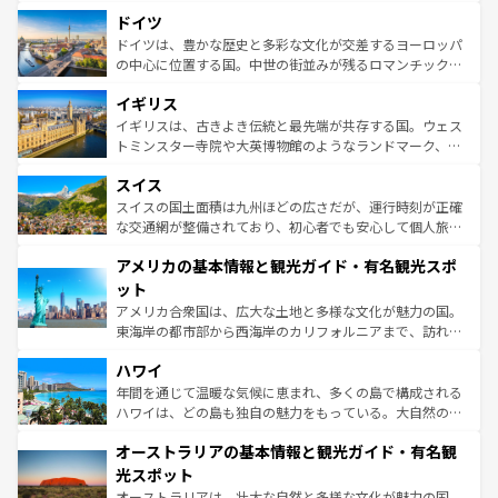
といった象徴的なスポットから、田舎町の古風な美しさま
せる。地方によって風土や気候が異なるスペインはその個
ドイツ
で、幅広い魅力が詰まっている。華麗な宮殿、歴史的な大
性で訪れる人を魅了する。 なお、新着のスペイン情報は
コ
聖堂、美しいビーチ、そして豊かな自然が、訪れる者を心
ドイツは、豊かな歴史と多彩な文化が交差するヨーロッパ
ンテンツ一覧
を参照してほしい。
から魅了する。また、フランスは美食の国としても知ら
の中心に位置する国。中世の街並みが残るロマンチック街
れ、フランス料理はユネスコ無形文化遺産にも登録されて
道から、未来を先取りするようなモダンな都市まで多様な
イギリス
いる。シャンパンの発祥地であるランス、プロヴァンスの
顔を持つこの国は、どこを歩いても飽きることがない。ベ
香り高いラベンダー畑など、多彩な楽しみ方が可能だ。さ
ルリンの文化的活気、バイエルン州のアルプスの絶景、そ
イギリスは、古きよき伝統と最先端が共存する国。ウェス
らに、パリ以外の地域にも魅力が溢れており、どの街角に
してライン川沿いのワイン畑といった風景は必見。ビール
トミンスター寺院や大英博物館のようなランドマーク、歴
も豊かな歴史と文化が息づいている。パリ以外の個性あふ
とソーセージを味わいながら地元の人と過ごす楽しい時間
史ある大学都市、美しい丘陵地帯や牧歌的な風景など、エ
れる地方に足を運ぶとそれぞれで全く異なる文化を体験で
スイス
は、お酒好きな人にはぜひ体験してほしい。 なお、新着の
リアごとに異なる魅力がある。また、優雅なアフタヌーン
きるだろう。 なお、新着のフランス情報は
コンテンツ一覧
ドイツ情報は
コンテンツ一覧
を参照してほしい。
ティー、ビール好きにはたまらない英国パブ、サッカー観
スイスの国土面積は九州ほどの広さだが、運行時刻が正確
を参照してほしい。
戦など、本場だからこそできる体験も豊富。イギリスを旅
な交通網が整備されており、初心者でも安心して個人旅行
して楽しみつくそう。 なお、新着のイギリス情報は
コンテ
を楽しめる。日本同様に時刻表どおりの旅が可能だ。中世
アメリカの基本情報と観光ガイド・有名観光スポ
ンツ一覧
を参照してほしい。
の建物がそのまま残る町や、スイスならではのユニークな
博物館もあり、アルプス観光だけでなく町歩きも満喫する
ット
ことができる。国民の所得が高いため物価も高いが、旅行
アメリカ合衆国は、広大な土地と多様な文化が魅力の国。
者向けの交通パス提供のサービスもあり、うまく活用すれ
東海岸の都市部から西海岸のカリフォルニアまで、訪れる
ば市内交通費無料で観光を楽しむこともできる。 なお、新
場所ごとに異なる風景と体験が待っている。ニューヨーク
着のスイス情報は
コンテンツ一覧
を参照してほしい。
ハワイ
のような巨大都市は、観光、ショッピング、エンターテイ
ンメントが詰まった刺激的なスポットだ。一方、アメリカ
年間を通じて温暖な気候に恵まれ、多くの島で構成される
西部には大自然が広がり、グランドキャニオンやイエロー
ハワイは、どの島も独自の魅力をもっている。大自然の神
ストーン国立公園といった絶景が堪能できる。さらに、南
秘を感じたいなら、火山が生み出した壮大な景観を誇るハ
オーストラリアの基本情報と観光ガイド・有名観
部のニューオーリンズでは、音楽と美食が融合した独特の
ワイ島は見逃せない。また、定番の観光地といえばオアフ
文化が魅力。旅行者はアメリカの各地域で異なる魅力を楽
島だが、静かな自然を求めるならマウイ島やカウアイ島が
光スポット
しみながら、その多様性と豊かな歴史を感じることができ
おすすめ。エメラルドグリーンに輝く海をはじめ、豊かな
オーストラリアは、壮大な自然と多様な文化が魅力の国。