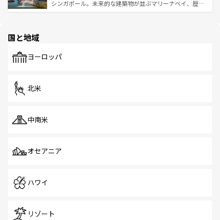
た文化、そして多様な観光資源が、訪れる旅人を魅了し続
うな絶景から文化的な体験まで、香港を存分に楽しみ尽く
シンガポール。未来的な建築物が並ぶマリーナベイ、歴史
ける。 なお、新着のタイ情報は
コンテンツ一覧
を参照して
そう。 なお、新着の香港情報は
コンテンツ一覧
を参照して
と伝統を感じられるエスニックタウン、多数の緑豊かな公
ほしい。
ほしい。
園や自然保護区など、自然が調和した近代的な景観と文化
の多様性あふれるカラフルな町は、どこを歩いても新しい
国と地域
発見がある。さらに、治安のよさや充実した公共交通機関
も、旅行者にとっては魅力的なポイント。グルメも豊富
で、ホーカーズは地元の風情を楽しめる外せないスポット
ヨーロッパ
だ。訪れる人を飽きさせないシンガポールで、多様な魅力
を体感しよう。 なお、新着のシンガポール情報は
コンテン
ツ一覧
を参照してほしい。
北米
中南米
オセアニア
ハワイ
リゾート