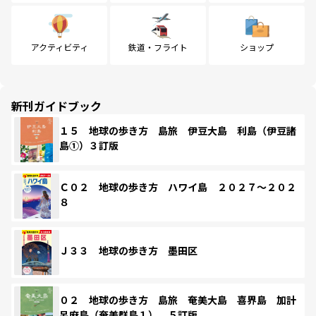
アクティビティ
鉄道・フライト
ショップ
新刊ガイドブック
１５ 地球の歩き方 島旅 伊豆大島 利島（伊豆諸
島①）３訂版
Ｃ０２ 地球の歩き方 ハワイ島 ２０２７～２０２
８
Ｊ３３ 地球の歩き方 墨田区
０２ 地球の歩き方 島旅 奄美大島 喜界島 加計
呂麻島（奄美群島１） ５訂版