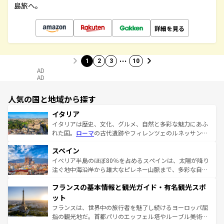
島旅へ。
詳細を見る
…
1
2
3
10
AD
AD
人気の国と地域から探す
イタリア
イタリアは歴史、文化、グルメ、自然と多彩な魅力にあふ
れた国。
ローマ
の古代遺跡やフィレンツェのルネッサンス
美術、ヴェネツィアの運河など、歴史あるスポットはもち
スペイン
ろん、トスカーナの美しい田園風景やアマルフィ海岸の絶
景など、自然景観も見逃せない。観光の合間には、本場の
イベリア半島のほぼ80％を占めるスペインは、太陽が降り
ピザやパスタなど、絶品のイタリア料理を堪能することも
注ぐ地中海沿岸から雄大なピレネー山脈まで、多彩な自然
できる。朝目覚めてから夜眠るまで、すべての瞬間を楽し
と文化が詰まったヨーロッパ屈指の旅行先だ。多様な地域
フランスの基本情報と観光ガイド・有名観光スポ
ませてくれるイタリアで、忘れられない旅をしてみよう！
文化が根付くこの国では、情熱的なフラメンコ、熱気あふ
なお、新着のイタリア情報は
コンテンツ一覧
を参照してほ
れる闘牛、そして美味しいタパスが生活の一部となってい
ット
しい。
る。首都マドリードの洗練された雰囲気や、バルセロナの
フランスは、世界中の旅行者を魅了し続けるヨーロッパ屈
アートに溢れた街角から、地方では古代ローマ遺跡や中世
指の観光地だ。首都パリのエッフェル塔やルーブル美術館
の城塞都市、穏やかなビーチリゾートまで多彩な表情を見