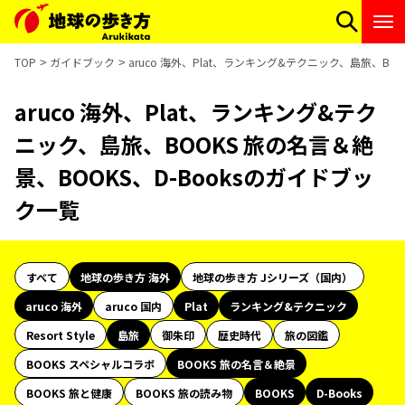
TOP
ガイドブック
aruco 海外、Plat、ランキング&テクニック、島旅、BO
aruco 海外、Plat、ランキング&テク
ニック、島旅、BOOKS 旅の名言＆絶
景、BOOKS、D-Booksのガイドブッ
ク一覧
すべて
地球の歩き方 海外
地球の歩き方 Jシリーズ（国内）
aruco 海外
aruco 国内
Plat
ランキング&テクニック
Resort Style
島旅
御朱印
歴史時代
旅の図鑑
BOOKS スペシャルコラボ
BOOKS 旅の名言＆絶景
BOOKS 旅と健康
BOOKS 旅の読み物
BOOKS
D-Books