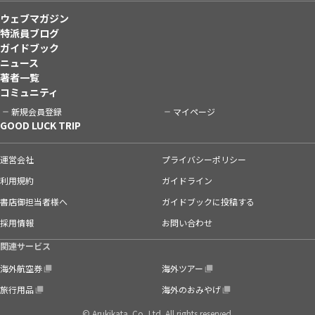
ウェブマガジン
特派員ブログ
ガイドブック
ニュース
著者一覧
コミュニティ
新規会員登録
マイページ
GOOD LUCK TRIP
運営会社
プライバシーポリシー
利用規約
ガイドライン
書店御担当者様へ
ガイドブックに投稿する
採用情報
お問い合わせ
関連サービス
海外航空券
海外ツアー
旅行用品
海外のおみやげ
© Arukikata. Co.,Ltd. All rights reserved.