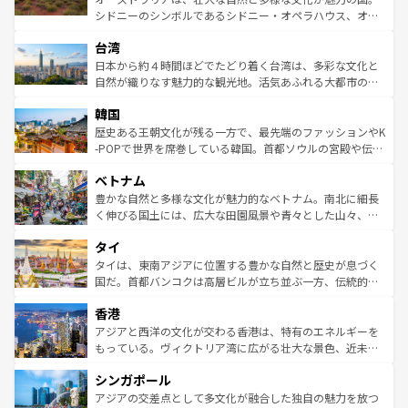
るだろう。車でのロードトリップや列車の旅も、アメリカ
文化や歴史が息づいている。「アロハスピリット」と呼ば
シドニーのシンボルであるシドニー・オペラハウス、オー
ならではの贅沢な旅のスタイルだ。 なお、新着のアメリカ
れるおもてなしの心で訪れる人々を迎えてくれるハワイの
ストラリア東海岸北部に広がる大サンゴ礁地帯グレートバ
情報は
コンテンツ一覧
を参照してほしい。
人々、おいしいローカルフードやハワイアンミュージッ
台湾
リアリーフや大陸中央部にそびえるウルル（エアーズロッ
ク、伝統的なフラダンスなど、すべてがハワイの魅力を彩
ク）、タスマニアの美しい原生林やケアンズの熱帯雨林な
日本から約４時間ほどでたどり着く台湾は、多彩な文化と
っている。訪れるたびに新しい発見と感動が待っているハ
ど、見どころがたくさん。また、カフェやワイン、オージ
自然が織りなす魅力的な観光地。活気あふれる大都市の台
ワイを、存分に味わってほしい。 なお、新着のハワイ情報
ービーフなどの食文化も豊かで、美味しいものであふれて
北やノスタルジックな町並みが人気な九份（ジォウフェ
は
コンテンツ一覧
を参照してほしい。
韓国
いる。アクティビティも充実しており、サーフィンやダイ
ン）、静ひつな山岳地帯である台湾東部など、都市の喧騒
ビング、ハイキングなど、アウトドア好きにはたまらな
と山間の静けさが共存しており、訪れる人に新しい発見と
歴史ある王朝文化が残る一方で、最先端のファッションやK
い。オーストラリアの多彩な魅力を存分に味わいつくそ
驚きをもたらしてくれる。また、奥深い台湾の食文化も魅
-POPで世界を席巻している韓国。首都ソウルの宮殿や伝統
う。 なお、新着のオーストラリア情報は
コンテンツ一覧
を
力で、夜市などの屋台グルメから高級料理、ヘルシーで美
家屋が並ぶエリアでは韓国の歴史と文化に浸ることがで
参照してほしい。
ベトナム
容にもいいと評判のスイーツなど、バラエティ豊かな料理
き、地方に足を延ばせば四季折々の自然美を楽しむことが
が味わえる。 なお、新着の台湾情報は
コンテンツ一覧
を参
できる。そして、キムチや焼肉、絶品のストリートフード
豊かな自然と多様な文化が魅力的なベトナム。南北に細長
照してほしい。
まで、さまざまな韓国料理が待っている。夜には、韓国な
く伸びる国土には、広大な田園風景や青々とした山々、世
らではのナイトライフも堪能できる。あたたかいホスピタ
界遺産に登録された壮大な自然景観が点在し、都市部では
タイ
リティに包まれながら、韓国の多彩な魅力を心ゆくまで味
急速な発展と共に伝統が息づく。ハノイの古い町並みやホ
わってみてほしい。 なお、新着の韓国情報は
コンテンツ一
ーチミン市のフランス統治時代の建物も、独特の雰囲気を
タイは、東南アジアに位置する豊かな自然と歴史が息づく
覧
を参照してほしい。
醸し出している。また、バラエティの豊かさとおいしさで
国だ。首都バンコクは高層ビルが立ち並ぶ一方、伝統的な
世界中の食通を魅了してやまないベトナム料理も魅力のひ
寺院や市場がいたるところに点在し、古きよき文化と現代
香港
とつ。フォーやバインミー、ベトナムコーヒーなどは、ぜ
の活気が交差している。北部ではチェンマイなどの山岳地
ひ現地で味わいたい。どの地域を訪れてもあたたかい人々
帯で自然と触れ合い、南部ではプーケットやクラビの美し
アジアと西洋の文化が交わる香港は、特有のエネルギーを
が旅行者を迎えてくれるので、きっと忘れられない旅にな
いビーチでリゾート気分を楽しむことができる。タイ料理
もっている。ヴィクトリア湾に広がる壮大な景色、近未来
るはずだ。 なお、新着のベトナム情報は
コンテンツ一覧
を
は世界的に有名で、屋台から高級レストランまで味覚を刺
的なアートスポット、そして歴史と現代が融合した町並
参照してほしい。
シンガポール
激する。気候は一年中温暖で、どの季節にも異なる楽しみ
み、どこを訪れても感動するはず。観光スポットが密集し
が待っている。親しみやすいタイの人々、仏教を中心とし
ており、効率よく見どころを回れるのも魅力。息をのむよ
アジアの交差点として多文化が融合した独自の魅力を放つ