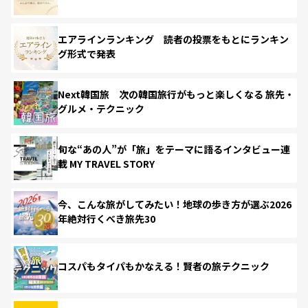
エアラインランキング 読者の投票をもとにランキン
グ形式で発表
Next韓国旅 次の韓国旅行がもっと楽しくなる 旅先・
グルメ・テクニック
旬な“あの人”が「旅」をテーマに語るインタビュー連
載 MY TRAVEL STORY
今、こんな旅がしてみたい！地球の歩き方が選ぶ2026
年絶対行くべき旅先30
コスパもタイパもかなえる！賢者の旅テクニック