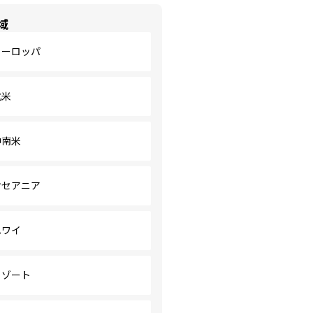
域
ヨーロッパ
北米
中南米
オセアニア
ハワイ
リゾート