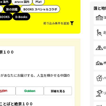
co 海外
aruco 国内
Plat
国と地
代
旅の図鑑
BOOKS スペシャルコラボ
BOOKS
D-Books
絞り込み条件を追加
景１００
」があなたにお届けする、人生を輝かせる中国の
詳細を見る
ことばと絶景１００