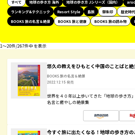
すべて
地球の歩き方 海外
地球の歩き方 Jシリーズ（国内）
aru
ランキング&テクニック
Resort Style
島旅
御朱印
歴史時
BOOKS 旅の名言＆絶景
BOOKS 旅と健康
BOOKS 旅の読み物
1〜20件/267件中 を表示
悠久の教えをひもとく中国のことばと絶
BOOKS 旅の名言＆絶景
2022.12.15 発売
世界を４０年以上歩いてきた「地球の歩き方
名言と癒やしの絶景集
今すぐ旅に出たくなる！地球の歩き方の