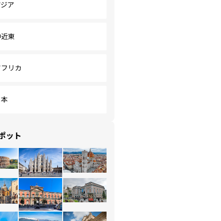
アジア
中近東
アフリカ
日本
ポット