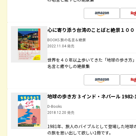
心に寄り添う台湾のことばと絶景１００
BOOKS 旅の名言＆絶景
2022.11.04 発売
世界を４０年以上歩いてきた「地球の歩き方
名言と癒やしの絶景集
地球の歩き方 3 インド・ネパール 1982
D-Books
2018.12.20 発売
1981年、旅人のバイブルとして登場した地
の旅を思い出して欲しい1冊です。