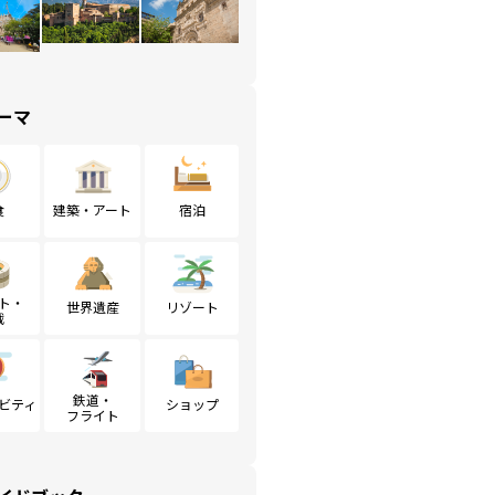
ーマ
食
建築・アート
宿泊
ト・
世界遺産
リゾート
戦
鉄道・
ビティ
ショップ
フライト