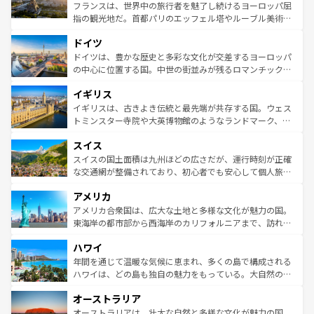
しい。
る。首都マドリードの洗練された雰囲気や、バルセロナの
フランスは、世界中の旅行者を魅了し続けるヨーロッパ屈
アートに溢れた街角から、地方では古代ローマ遺跡や中世
指の観光地だ。首都パリのエッフェル塔やルーブル美術館
の城塞都市、穏やかなビーチリゾートまで多彩な表情を見
といった象徴的なスポットから、田舎町の古風な美しさま
せる。地方によって風土や気候が異なるスペインはその個
ドイツ
で、幅広い魅力が詰まっている。華麗な宮殿、歴史的な大
性で訪れる人を魅了する。 なお、新着のスペイン情報は
コ
聖堂、美しいビーチ、そして豊かな自然が、訪れる者を心
ドイツは、豊かな歴史と多彩な文化が交差するヨーロッパ
ンテンツ一覧
を参照してほしい。
から魅了する。また、フランスは美食の国としても知ら
の中心に位置する国。中世の街並みが残るロマンチック街
れ、フランス料理はユネスコ無形文化遺産にも登録されて
道から、未来を先取りするようなモダンな都市まで多様な
イギリス
いる。シャンパンの発祥地であるランス、プロヴァンスの
顔を持つこの国は、どこを歩いても飽きることがない。ベ
香り高いラベンダー畑など、多彩な楽しみ方が可能だ。さ
ルリンの文化的活気、バイエルン州のアルプスの絶景、そ
イギリスは、古きよき伝統と最先端が共存する国。ウェス
らに、パリ以外の地域にも魅力が溢れており、どの街角に
してライン川沿いのワイン畑といった風景は必見。ビール
トミンスター寺院や大英博物館のようなランドマーク、歴
も豊かな歴史と文化が息づいている。パリ以外の個性あふ
とソーセージを味わいながら地元の人と過ごす楽しい時間
史ある大学都市、美しい丘陵地帯や牧歌的な風景など、エ
れる地方に足を運ぶとそれぞれで全く異なる文化を体験で
スイス
は、お酒好きな人にはぜひ体験してほしい。 なお、新着の
リアごとに異なる魅力がある。また、優雅なアフタヌーン
きるだろう。 なお、新着のフランス情報は
コンテンツ一覧
ドイツ情報は
コンテンツ一覧
を参照してほしい。
ティー、ビール好きにはたまらない英国パブ、サッカー観
スイスの国土面積は九州ほどの広さだが、運行時刻が正確
を参照してほしい。
戦など、本場だからこそできる体験も豊富。イギリスを旅
な交通網が整備されており、初心者でも安心して個人旅行
して楽しみつくそう。 なお、新着のイギリス情報は
コンテ
を楽しめる。日本同様に時刻表どおりの旅が可能だ。中世
アメリカ
ンツ一覧
を参照してほしい。
の建物がそのまま残る町や、スイスならではのユニークな
博物館もあり、アルプス観光だけでなく町歩きも満喫する
アメリカ合衆国は、広大な土地と多様な文化が魅力の国。
ことができる。国民の所得が高いため物価も高いが、旅行
東海岸の都市部から西海岸のカリフォルニアまで、訪れる
者向けの交通パス提供のサービスもあり、うまく活用すれ
場所ごとに異なる風景と体験が待っている。ニューヨーク
ハワイ
ば市内交通費無料で観光を楽しむこともできる。 なお、新
のような巨大都市は、観光、ショッピング、エンターテイ
着のスイス情報は
コンテンツ一覧
を参照してほしい。
ンメントが詰まった刺激的なスポットだ。一方、アメリカ
年間を通じて温暖な気候に恵まれ、多くの島で構成される
西部には大自然が広がり、グランドキャニオンやイエロー
ハワイは、どの島も独自の魅力をもっている。大自然の神
ストーン国立公園といった絶景が堪能できる。さらに、南
秘を感じたいなら、火山が生み出した壮大な景観を誇るハ
オーストラリア
部のニューオーリンズでは、音楽と美食が融合した独特の
ワイ島は見逃せない。また、定番の観光地といえばオアフ
文化が魅力。旅行者はアメリカの各地域で異なる魅力を楽
島だが、静かな自然を求めるならマウイ島やカウアイ島が
オーストラリアは、壮大な自然と多様な文化が魅力の国。