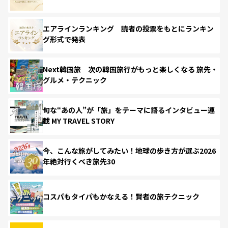
エアラインランキング 読者の投票をもとにランキン
グ形式で発表
Next韓国旅 次の韓国旅行がもっと楽しくなる 旅先・
グルメ・テクニック
旬な“あの人”が「旅」をテーマに語るインタビュー連
載 MY TRAVEL STORY
今、こんな旅がしてみたい！地球の歩き方が選ぶ2026
年絶対行くべき旅先30
コスパもタイパもかなえる！賢者の旅テクニック