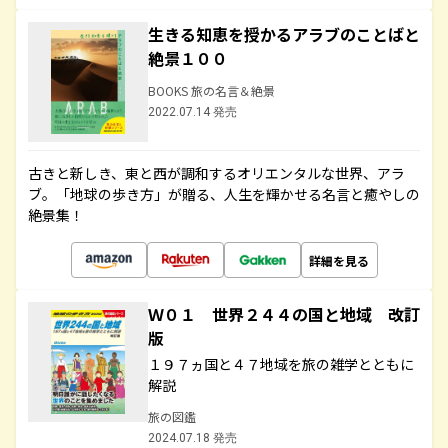
生きる知恵を授かるアラブのことばと
絶景１００
BOOKS 旅の名言＆絶景
2022.07.14 発売
古きと新しき、東と西が調和するオリエンタルな世界、アラ
ブ。「地球の歩き方」が贈る、人生を輝かせる名言と癒やしの
絶景集！
詳細を見る
Ｗ０１ 世界２４４の国と地域 改訂
版
１９７ヵ国と４７地域を旅の雑学とともに
解説
旅の図鑑
2024.07.18 発売