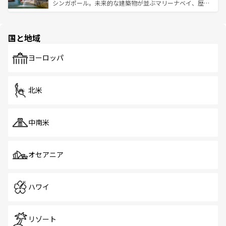
た文化、そして多様な観光資源が、訪れる旅人を魅了し続
うな絶景から文化的な体験まで、香港を存分に楽しみ尽く
シンガポール。未来的な建築物が並ぶマリーナベイ、歴史
ける。 なお、新着のタイ情報は
コンテンツ一覧
を参照して
そう。 なお、新着の香港情報は
コンテンツ一覧
を参照して
と伝統を感じられるエスニックタウン、多数の緑豊かな公
ほしい。
ほしい。
園や自然保護区など、自然が調和した近代的な景観と文化
の多様性あふれるカラフルな町は、どこを歩いても新しい
国と地域
発見がある。さらに、治安のよさや充実した公共交通機関
も、旅行者にとっては魅力的なポイント。グルメも豊富
で、ホーカーズは地元の風情を楽しめる外せないスポット
ヨーロッパ
だ。訪れる人を飽きさせないシンガポールで、多様な魅力
を体感しよう。 なお、新着のシンガポール情報は
コンテン
ツ一覧
を参照してほしい。
北米
中南米
オセアニア
ハワイ
リゾート