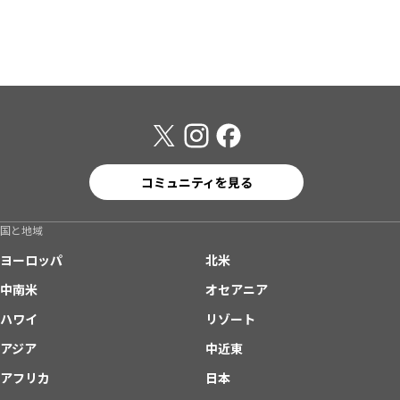
コミュニティを見る
国と地域
ヨーロッパ
北米
中南米
オセアニア
ハワイ
リゾート
アジア
中近東
アフリカ
日本