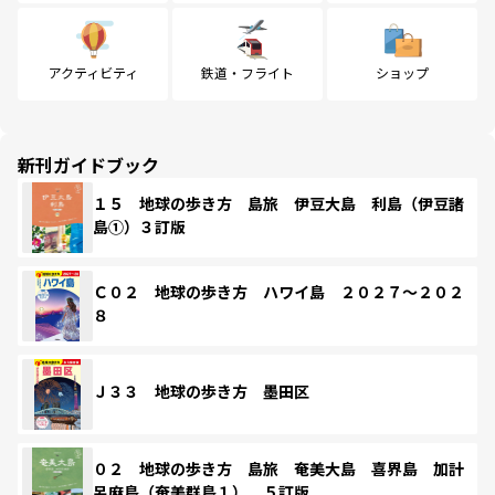
アクティビティ
鉄道・フライト
ショップ
新刊ガイドブック
１５ 地球の歩き方 島旅 伊豆大島 利島（伊豆諸
島①）３訂版
Ｃ０２ 地球の歩き方 ハワイ島 ２０２７～２０２
８
Ｊ３３ 地球の歩き方 墨田区
０２ 地球の歩き方 島旅 奄美大島 喜界島 加計
呂麻島（奄美群島１） ５訂版