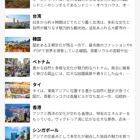
しみながら、その多様性と豊かな歴史を感じることができ
おすすめ。エメラルドグリーンに輝く海をはじめ、豊かな
シドニーのシンボルであるシドニー・オペラハウス、オー
るだろう。車でのロードトリップや列車の旅も、アメリカ
文化や歴史が息づいている。「アロハスピリット」と呼ば
ストラリア東海岸北部に広がる大サンゴ礁地帯グレートバ
ならではの贅沢な旅のスタイルだ。 なお、新着のアメリカ
台湾
れるおもてなしの心で訪れる人々を迎えてくれるハワイの
リアリーフや大陸中央部にそびえるウルル（エアーズロッ
情報は
コンテンツ一覧
を参照してほしい。
人々、おいしいローカルフードやハワイアンミュージッ
ク）、タスマニアの美しい原生林やケアンズの熱帯雨林な
日本から約４時間ほどでたどり着く台湾は、多彩な文化と
ク、伝統的なフラダンスなど、すべてがハワイの魅力を彩
ど、見どころがたくさん。また、カフェやワイン、オージ
自然が織りなす魅力的な観光地。活気あふれる大都市の台
っている。訪れるたびに新しい発見と感動が待っているハ
ービーフなどの食文化も豊かで、美味しいものであふれて
北やノスタルジックな町並みが人気な九份（ジォウフェ
ワイを、存分に味わってほしい。 なお、新着のハワイ情報
韓国
いる。アクティビティも充実しており、サーフィンやダイ
ン）、静ひつな山岳地帯である台湾東部など、都市の喧騒
は
コンテンツ一覧
を参照してほしい。
ビング、ハイキングなど、アウトドア好きにはたまらな
と山間の静けさが共存しており、訪れる人に新しい発見と
歴史ある王朝文化が残る一方で、最先端のファッションやK
い。オーストラリアの多彩な魅力を存分に味わいつくそ
驚きをもたらしてくれる。また、奥深い台湾の食文化も魅
-POPで世界を席巻している韓国。首都ソウルの宮殿や伝統
う。 なお、新着のオーストラリア情報は
コンテンツ一覧
を
力で、夜市などの屋台グルメから高級料理、ヘルシーで美
家屋が並ぶエリアでは韓国の歴史と文化に浸ることがで
参照してほしい。
ベトナム
容にもいいと評判のスイーツなど、バラエティ豊かな料理
き、地方に足を延ばせば四季折々の自然美を楽しむことが
が味わえる。 なお、新着の台湾情報は
コンテンツ一覧
を参
できる。そして、キムチや焼肉、絶品のストリートフード
豊かな自然と多様な文化が魅力的なベトナム。南北に細長
照してほしい。
まで、さまざまな韓国料理が待っている。夜には、韓国な
く伸びる国土には、広大な田園風景や青々とした山々、世
らではのナイトライフも堪能できる。あたたかいホスピタ
界遺産に登録された壮大な自然景観が点在し、都市部では
タイ
リティに包まれながら、韓国の多彩な魅力を心ゆくまで味
急速な発展と共に伝統が息づく。ハノイの古い町並みやホ
わってみてほしい。 なお、新着の韓国情報は
コンテンツ一
ーチミン市のフランス統治時代の建物も、独特の雰囲気を
タイは、東南アジアに位置する豊かな自然と歴史が息づく
覧
を参照してほしい。
醸し出している。また、バラエティの豊かさとおいしさで
国だ。首都バンコクは高層ビルが立ち並ぶ一方、伝統的な
世界中の食通を魅了してやまないベトナム料理も魅力のひ
寺院や市場がいたるところに点在し、古きよき文化と現代
香港
とつ。フォーやバインミー、ベトナムコーヒーなどは、ぜ
の活気が交差している。北部ではチェンマイなどの山岳地
ひ現地で味わいたい。どの地域を訪れてもあたたかい人々
帯で自然と触れ合い、南部ではプーケットやクラビの美し
アジアと西洋の文化が交わる香港は、特有のエネルギーを
が旅行者を迎えてくれるので、きっと忘れられない旅にな
いビーチでリゾート気分を楽しむことができる。タイ料理
もっている。ヴィクトリア湾に広がる壮大な景色、近未来
るはずだ。 なお、新着のベトナム情報は
コンテンツ一覧
を
は世界的に有名で、屋台から高級レストランまで味覚を刺
的なアートスポット、そして歴史と現代が融合した町並
参照してほしい。
シンガポール
激する。気候は一年中温暖で、どの季節にも異なる楽しみ
み、どこを訪れても感動するはず。観光スポットが密集し
が待っている。親しみやすいタイの人々、仏教を中心とし
ており、効率よく見どころを回れるのも魅力。息をのむよ
アジアの交差点として多文化が融合した独自の魅力を放つ