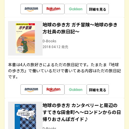
詳細を見る
地球の歩き方 ガチ冒険～地球の歩き
方社員の旅日記～
D-Books
2018.04.12 発売
本書は4人の旅好きによるただの旅日記です。たまたま『地球
の歩き方』で働いているだけで書いてある内容はただの旅日記
です。
詳細を見る
地球の歩き方 カンタベリーと周辺の
すてきな田舎町へ～ロンドンからの日
帰りおさんぽガイド♪
D-Books