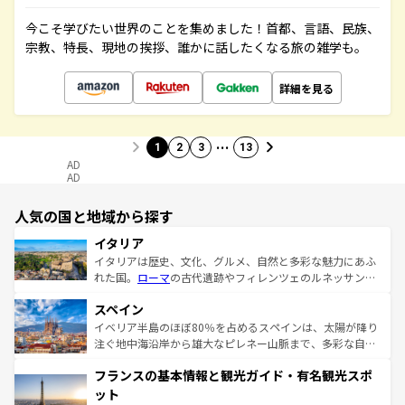
今こそ学びたい世界のことを集めました！首都、言語、民族、
宗教、特長、現地の挨拶、誰かに話したくなる旅の雑学も。
詳細を見る
…
1
2
3
13
AD
AD
人気の国と地域から探す
イタリア
イタリアは歴史、文化、グルメ、自然と多彩な魅力にあふ
れた国。
ローマ
の古代遺跡やフィレンツェのルネッサンス
美術、ヴェネツィアの運河など、歴史あるスポットはもち
スペイン
ろん、トスカーナの美しい田園風景やアマルフィ海岸の絶
景など、自然景観も見逃せない。観光の合間には、本場の
イベリア半島のほぼ80％を占めるスペインは、太陽が降り
ピザやパスタなど、絶品のイタリア料理を堪能することも
注ぐ地中海沿岸から雄大なピレネー山脈まで、多彩な自然
できる。朝目覚めてから夜眠るまで、すべての瞬間を楽し
と文化が詰まったヨーロッパ屈指の旅行先だ。多様な地域
フランスの基本情報と観光ガイド・有名観光スポ
ませてくれるイタリアで、忘れられない旅をしてみよう！
文化が根付くこの国では、情熱的なフラメンコ、熱気あふ
なお、新着のイタリア情報は
コンテンツ一覧
を参照してほ
れる闘牛、そして美味しいタパスが生活の一部となってい
ット