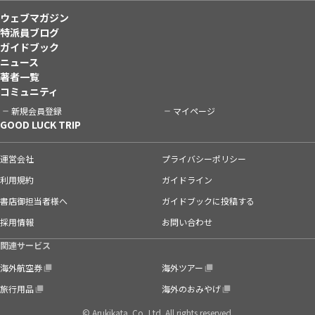
ウェブマガジン
特派員ブログ
ガイドブック
ニュース
著者一覧
コミュニティ
新規会員登録
マイページ
GOOD LUCK TRIP
運営会社
プライバシーポリシー
利用規約
ガイドライン
書店御担当者様へ
ガイドブックに投稿する
採用情報
お問い合わせ
関連サービス
海外航空券
海外ツアー
旅行用品
海外のおみやげ
© Arukikata. Co.,Ltd. All rights reserved.