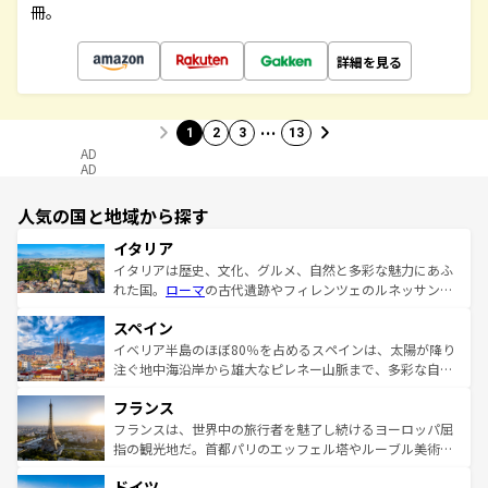
冊。
詳細を見る
…
1
2
3
13
AD
AD
人気の国と地域から探す
イタリア
イタリアは歴史、文化、グルメ、自然と多彩な魅力にあふ
れた国。
ローマ
の古代遺跡やフィレンツェのルネッサンス
美術、ヴェネツィアの運河など、歴史あるスポットはもち
スペイン
ろん、トスカーナの美しい田園風景やアマルフィ海岸の絶
景など、自然景観も見逃せない。観光の合間には、本場の
イベリア半島のほぼ80％を占めるスペインは、太陽が降り
ピザやパスタなど、絶品のイタリア料理を堪能することも
注ぐ地中海沿岸から雄大なピレネー山脈まで、多彩な自然
できる。朝目覚めてから夜眠るまで、すべての瞬間を楽し
と文化が詰まったヨーロッパ屈指の旅行先だ。多様な地域
フランス
ませてくれるイタリアで、忘れられない旅をしてみよう！
文化が根付くこの国では、情熱的なフラメンコ、熱気あふ
なお、新着のイタリア情報は
コンテンツ一覧
を参照してほ
れる闘牛、そして美味しいタパスが生活の一部となってい
フランスは、世界中の旅行者を魅了し続けるヨーロッパ屈
しい。
る。首都マドリードの洗練された雰囲気や、バルセロナの
指の観光地だ。首都パリのエッフェル塔やルーブル美術館
アートに溢れた街角から、地方では古代ローマ遺跡や中世
といった象徴的なスポットから、田舎町の古風な美しさま
ドイツ
の城塞都市、穏やかなビーチリゾートまで多彩な表情を見
で、幅広い魅力が詰まっている。華麗な宮殿、歴史的な大