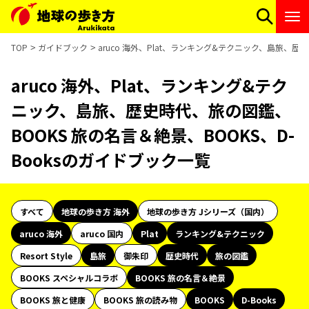
TOP
ガイドブック
aruco 海外、Plat、ランキング&テクニック、島旅、歴
aruco 海外、Plat、ランキング&テク
ニック、島旅、歴史時代、旅の図鑑、
BOOKS 旅の名言＆絶景、BOOKS、D-
Booksのガイドブック一覧
すべて
地球の歩き方 海外
地球の歩き方 Jシリーズ（国内）
aruco 海外
aruco 国内
Plat
ランキング&テクニック
Resort Style
島旅
御朱印
歴史時代
旅の図鑑
BOOKS スペシャルコラボ
BOOKS 旅の名言＆絶景
BOOKS 旅と健康
BOOKS 旅の読み物
BOOKS
D-Books