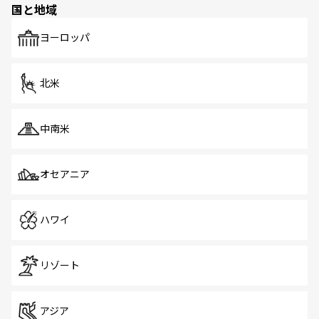
国と地域
発見がある。さらに、治安のよさや充実した公共交通機関
も、旅行者にとっては魅力的なポイント。グルメも豊富
で、ホーカーズは地元の風情を楽しめる外せないスポット
ヨーロッパ
だ。訪れる人を飽きさせないシンガポールで、多様な魅力
を体感しよう。 なお、新着のシンガポール情報は
コンテン
ツ一覧
を参照してほしい。
北米
中南米
オセアニア
ハワイ
リゾート
アジア