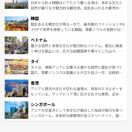
情報は
コンテンツ一覧
を参照してほしい。
人々、おいしいローカルフードやハワイアンミュージッ
ク）、タスマニアの美しい原生林やケアンズの熱帯雨林な
日本から約４時間ほどでたどり着く台湾は、多彩な文化と
ク、伝統的なフラダンスなど、すべてがハワイの魅力を彩
ど、見どころがたくさん。また、カフェやワイン、オージ
自然が織りなす魅力的な観光地。活気あふれる大都市の台
っている。訪れるたびに新しい発見と感動が待っているハ
ービーフなどの食文化も豊かで、美味しいものであふれて
北やノスタルジックな町並みが人気な九份（ジォウフェ
ワイを、存分に味わってほしい。 なお、新着のハワイ情報
韓国
いる。アクティビティも充実しており、サーフィンやダイ
ン）、静ひつな山岳地帯である台湾東部など、都市の喧騒
は
コンテンツ一覧
を参照してほしい。
ビング、ハイキングなど、アウトドア好きにはたまらな
と山間の静けさが共存しており、訪れる人に新しい発見と
歴史ある王朝文化が残る一方で、最先端のファッションやK
い。オーストラリアの多彩な魅力を存分に味わいつくそ
驚きをもたらしてくれる。また、奥深い台湾の食文化も魅
-POPで世界を席巻している韓国。首都ソウルの宮殿や伝統
う。 なお、新着のオーストラリア情報は
コンテンツ一覧
を
力で、夜市などの屋台グルメから高級料理、ヘルシーで美
家屋が並ぶエリアでは韓国の歴史と文化に浸ることがで
参照してほしい。
ベトナム
容にもいいと評判のスイーツなど、バラエティ豊かな料理
き、地方に足を延ばせば四季折々の自然美を楽しむことが
が味わえる。 なお、新着の台湾情報は
コンテンツ一覧
を参
できる。そして、キムチや焼肉、絶品のストリートフード
豊かな自然と多様な文化が魅力的なベトナム。南北に細長
照してほしい。
まで、さまざまな韓国料理が待っている。夜には、韓国な
く伸びる国土には、広大な田園風景や青々とした山々、世
らではのナイトライフも堪能できる。あたたかいホスピタ
界遺産に登録された壮大な自然景観が点在し、都市部では
タイ
リティに包まれながら、韓国の多彩な魅力を心ゆくまで味
急速な発展と共に伝統が息づく。ハノイの古い町並みやホ
わってみてほしい。 なお、新着の韓国情報は
コンテンツ一
ーチミン市のフランス統治時代の建物も、独特の雰囲気を
タイは、東南アジアに位置する豊かな自然と歴史が息づく
覧
を参照してほしい。
醸し出している。また、バラエティの豊かさとおいしさで
国だ。首都バンコクは高層ビルが立ち並ぶ一方、伝統的な
世界中の食通を魅了してやまないベトナム料理も魅力のひ
寺院や市場がいたるところに点在し、古きよき文化と現代
香港
とつ。フォーやバインミー、ベトナムコーヒーなどは、ぜ
の活気が交差している。北部ではチェンマイなどの山岳地
ひ現地で味わいたい。どの地域を訪れてもあたたかい人々
帯で自然と触れ合い、南部ではプーケットやクラビの美し
アジアと西洋の文化が交わる香港は、特有のエネルギーを
が旅行者を迎えてくれるので、きっと忘れられない旅にな
いビーチでリゾート気分を楽しむことができる。タイ料理
もっている。ヴィクトリア湾に広がる壮大な景色、近未来
るはずだ。 なお、新着のベトナム情報は
コンテンツ一覧
を
は世界的に有名で、屋台から高級レストランまで味覚を刺
的なアートスポット、そして歴史と現代が融合した町並
参照してほしい。
シンガポール
激する。気候は一年中温暖で、どの季節にも異なる楽しみ
み、どこを訪れても感動するはず。観光スポットが密集し
が待っている。親しみやすいタイの人々、仏教を中心とし
ており、効率よく見どころを回れるのも魅力。息をのむよ
アジアの交差点として多文化が融合した独自の魅力を放つ
た文化、そして多様な観光資源が、訪れる旅人を魅了し続
うな絶景から文化的な体験まで、香港を存分に楽しみ尽く
シンガポール。未来的な建築物が並ぶマリーナベイ、歴史
ける。 なお、新着のタイ情報は
コンテンツ一覧
を参照して
そう。 なお、新着の香港情報は
コンテンツ一覧
を参照して
と伝統を感じられるエスニックタウン、多数の緑豊かな公
ほしい。
ほしい。
園や自然保護区など、自然が調和した近代的な景観と文化
の多様性あふれるカラフルな町は、どこを歩いても新しい