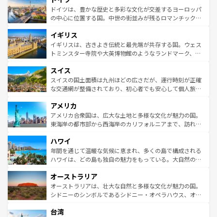
せる。地方によって風土や気候が異なるスペインはその個
聖堂、美しいビーチ、そして豊かな自然が、訪れる者を心
ドイツは、豊かな歴史と多彩な文化が交差するヨーロッパ
性で訪れる人を魅了する。 なお、新着のスペイン情報は
コ
から魅了する。また、フランスは美食の国としても知ら
の中心に位置する国。中世の街並みが残るロマンチック街
ンテンツ一覧
を参照してほしい。
れ、フランス料理はユネスコ無形文化遺産にも登録されて
道から、未来を先取りするようなモダンな都市まで多様な
イギリス
いる。シャンパンの発祥地であるランス、プロヴァンスの
顔を持つこの国は、どこを歩いても飽きることがない。ベ
香り高いラベンダー畑など、多彩な楽しみ方が可能だ。さ
ルリンの文化的活気、バイエルン州のアルプスの絶景、そ
イギリスは、古きよき伝統と最先端が共存する国。ウェス
らに、パリ以外の地域にも魅力が溢れており、どの街角に
してライン川沿いのワイン畑といった風景は必見。ビール
トミンスター寺院や大英博物館のようなランドマーク、歴
も豊かな歴史と文化が息づいている。パリ以外の個性あふ
とソーセージを味わいながら地元の人と過ごす楽しい時間
史ある大学都市、美しい丘陵地帯や牧歌的な風景など、エ
れる地方に足を運ぶとそれぞれで全く異なる文化を体験で
スイス
は、お酒好きな人にはぜひ体験してほしい。 なお、新着の
リアごとに異なる魅力がある。また、優雅なアフタヌーン
きるだろう。 なお、新着のフランス情報は
コンテンツ一覧
ドイツ情報は
コンテンツ一覧
を参照してほしい。
ティー、ビール好きにはたまらない英国パブ、サッカー観
スイスの国土面積は九州ほどの広さだが、運行時刻が正確
を参照してほしい。
戦など、本場だからこそできる体験も豊富。イギリスを旅
な交通網が整備されており、初心者でも安心して個人旅行
して楽しみつくそう。 なお、新着のイギリス情報は
コンテ
を楽しめる。日本同様に時刻表どおりの旅が可能だ。中世
アメリカ
ンツ一覧
を参照してほしい。
の建物がそのまま残る町や、スイスならではのユニークな
博物館もあり、アルプス観光だけでなく町歩きも満喫する
アメリカ合衆国は、広大な土地と多様な文化が魅力の国。
ことができる。国民の所得が高いため物価も高いが、旅行
東海岸の都市部から西海岸のカリフォルニアまで、訪れる
者向けの交通パス提供のサービスもあり、うまく活用すれ
場所ごとに異なる風景と体験が待っている。ニューヨーク
ハワイ
ば市内交通費無料で観光を楽しむこともできる。 なお、新
のような巨大都市は、観光、ショッピング、エンターテイ
着のスイス情報は
コンテンツ一覧
を参照してほしい。
ンメントが詰まった刺激的なスポットだ。一方、アメリカ
年間を通じて温暖な気候に恵まれ、多くの島で構成される
西部には大自然が広がり、グランドキャニオンやイエロー
ハワイは、どの島も独自の魅力をもっている。大自然の神
ストーン国立公園といった絶景が堪能できる。さらに、南
秘を感じたいなら、火山が生み出した壮大な景観を誇るハ
オーストラリア
部のニューオーリンズでは、音楽と美食が融合した独特の
ワイ島は見逃せない。また、定番の観光地といえばオアフ
文化が魅力。旅行者はアメリカの各地域で異なる魅力を楽
島だが、静かな自然を求めるならマウイ島やカウアイ島が
オーストラリアは、壮大な自然と多様な文化が魅力の国。
しみながら、その多様性と豊かな歴史を感じることができ
おすすめ。エメラルドグリーンに輝く海をはじめ、豊かな
シドニーのシンボルであるシドニー・オペラハウス、オー
るだろう。車でのロードトリップや列車の旅も、アメリカ
文化や歴史が息づいている。「アロハスピリット」と呼ば
ストラリア東海岸北部に広がる大サンゴ礁地帯グレートバ
ならではの贅沢な旅のスタイルだ。 なお、新着のアメリカ
台湾
れるおもてなしの心で訪れる人々を迎えてくれるハワイの
リアリーフや大陸中央部にそびえるウルル（エアーズロッ