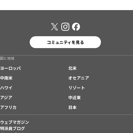
コミュニティを見る
国と地域
ヨーロッパ
北米
中南米
オセアニア
ハワイ
リゾート
アジア
中近東
アフリカ
日本
ウェブマガジン
特派員ブログ