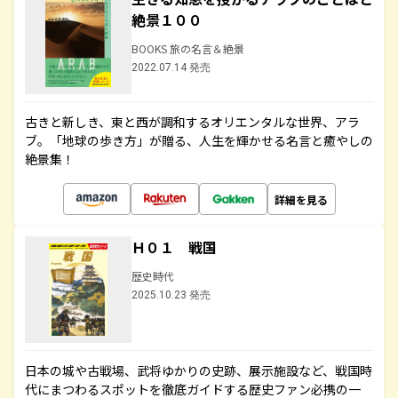
絶景１００
BOOKS 旅の名言＆絶景
2022.07.14 発売
古きと新しき、東と西が調和するオリエンタルな世界、アラ
ブ。「地球の歩き方」が贈る、人生を輝かせる名言と癒やしの
絶景集！
詳細を見る
Ｈ０１ 戦国
歴史時代
2025.10.23 発売
日本の城や古戦場、武将ゆかりの史跡、展示施設など、戦国時
代にまつわるスポットを徹底ガイドする歴史ファン必携の一