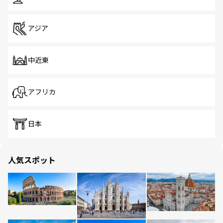
アジア
中近東
アフリカ
日本
人気スポット