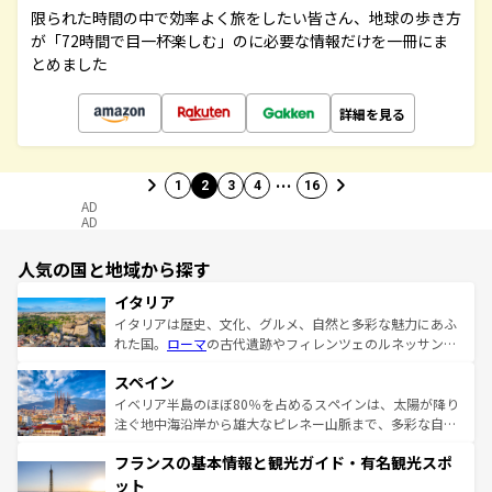
限られた時間の中で効率よく旅をしたい皆さん、地球の歩き方
が「72時間で目一杯楽しむ」のに必要な情報だけを一冊にま
とめました
詳細を見る
…
1
2
3
4
16
AD
AD
人気の国と地域から探す
イタリア
イタリアは歴史、文化、グルメ、自然と多彩な魅力にあふ
れた国。
ローマ
の古代遺跡やフィレンツェのルネッサンス
美術、ヴェネツィアの運河など、歴史あるスポットはもち
スペイン
ろん、トスカーナの美しい田園風景やアマルフィ海岸の絶
景など、自然景観も見逃せない。観光の合間には、本場の
イベリア半島のほぼ80％を占めるスペインは、太陽が降り
ピザやパスタなど、絶品のイタリア料理を堪能することも
注ぐ地中海沿岸から雄大なピレネー山脈まで、多彩な自然
できる。朝目覚めてから夜眠るまで、すべての瞬間を楽し
と文化が詰まったヨーロッパ屈指の旅行先だ。多様な地域
フランスの基本情報と観光ガイド・有名観光スポ
ませてくれるイタリアで、忘れられない旅をしてみよう！
文化が根付くこの国では、情熱的なフラメンコ、熱気あふ
なお、新着のイタリア情報は
コンテンツ一覧
を参照してほ
れる闘牛、そして美味しいタパスが生活の一部となってい
ット