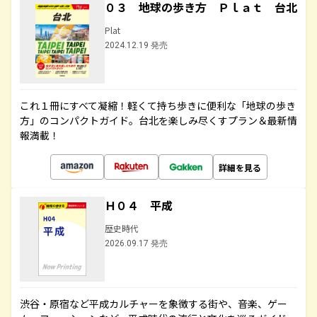
０３ 地球の歩き方 Ｐｌａｔ 台北
Plat
2024.12.19 発売
これ１冊にすべて凝縮！軽くて持ち歩きに便利な「地球の歩き
方」のコンパクトガイド。台北を楽しみ尽くすプラン＆最新情
報満載！
詳細を見る
Ｈ０４ 平成
歴史時代
2026.09.17 発売
渋谷・原宿など平成カルチャーを象徴する街や、音楽、ゲー