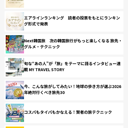
エアラインランキング 読者の投票をもとにランキン
グ形式で発表
Next韓国旅 次の韓国旅行がもっと楽しくなる 旅先・
グルメ・テクニック
旬な“あの人”が「旅」をテーマに語るインタビュー連
載 MY TRAVEL STORY
今、こんな旅がしてみたい！地球の歩き方が選ぶ2026
年絶対行くべき旅先30
コスパもタイパもかなえる！賢者の旅テクニック