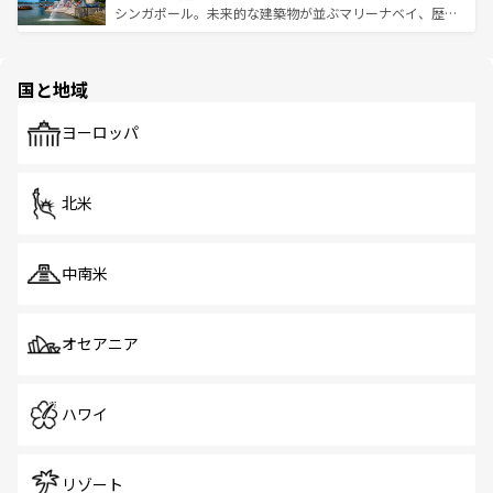
た文化、そして多様な観光資源が、訪れる旅人を魅了し続
うな絶景から文化的な体験まで、香港を存分に楽しみ尽く
シンガポール。未来的な建築物が並ぶマリーナベイ、歴史
ける。 なお、新着のタイ情報は
コンテンツ一覧
を参照して
そう。 なお、新着の香港情報は
コンテンツ一覧
を参照して
と伝統を感じられるエスニックタウン、多数の緑豊かな公
ほしい。
ほしい。
園や自然保護区など、自然が調和した近代的な景観と文化
の多様性あふれるカラフルな町は、どこを歩いても新しい
国と地域
発見がある。さらに、治安のよさや充実した公共交通機関
も、旅行者にとっては魅力的なポイント。グルメも豊富
で、ホーカーズは地元の風情を楽しめる外せないスポット
ヨーロッパ
だ。訪れる人を飽きさせないシンガポールで、多様な魅力
を体感しよう。 なお、新着のシンガポール情報は
コンテン
ツ一覧
を参照してほしい。
北米
中南米
オセアニア
ハワイ
リゾート