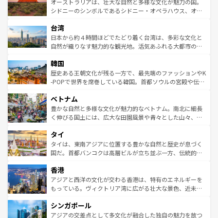
文化が魅力。旅行者はアメリカの各地域で異なる魅力を楽
島だが、静かな自然を求めるならマウイ島やカウアイ島が
オーストラリアは、壮大な自然と多様な文化が魅力の国。
しみながら、その多様性と豊かな歴史を感じることができ
おすすめ。エメラルドグリーンに輝く海をはじめ、豊かな
シドニーのシンボルであるシドニー・オペラハウス、オー
るだろう。車でのロードトリップや列車の旅も、アメリカ
文化や歴史が息づいている。「アロハスピリット」と呼ば
ストラリア東海岸北部に広がる大サンゴ礁地帯グレートバ
ならではの贅沢な旅のスタイルだ。 なお、新着のアメリカ
台湾
れるおもてなしの心で訪れる人々を迎えてくれるハワイの
リアリーフや大陸中央部にそびえるウルル（エアーズロッ
情報は
コンテンツ一覧
を参照してほしい。
人々、おいしいローカルフードやハワイアンミュージッ
ク）、タスマニアの美しい原生林やケアンズの熱帯雨林な
日本から約４時間ほどでたどり着く台湾は、多彩な文化と
ク、伝統的なフラダンスなど、すべてがハワイの魅力を彩
ど、見どころがたくさん。また、カフェやワイン、オージ
自然が織りなす魅力的な観光地。活気あふれる大都市の台
っている。訪れるたびに新しい発見と感動が待っているハ
ービーフなどの食文化も豊かで、美味しいものであふれて
北やノスタルジックな町並みが人気な九份（ジォウフェ
ワイを、存分に味わってほしい。 なお、新着のハワイ情報
韓国
いる。アクティビティも充実しており、サーフィンやダイ
ン）、静ひつな山岳地帯である台湾東部など、都市の喧騒
は
コンテンツ一覧
を参照してほしい。
ビング、ハイキングなど、アウトドア好きにはたまらな
と山間の静けさが共存しており、訪れる人に新しい発見と
歴史ある王朝文化が残る一方で、最先端のファッションやK
い。オーストラリアの多彩な魅力を存分に味わいつくそ
驚きをもたらしてくれる。また、奥深い台湾の食文化も魅
-POPで世界を席巻している韓国。首都ソウルの宮殿や伝統
う。 なお、新着のオーストラリア情報は
コンテンツ一覧
を
力で、夜市などの屋台グルメから高級料理、ヘルシーで美
家屋が並ぶエリアでは韓国の歴史と文化に浸ることがで
参照してほしい。
ベトナム
容にもいいと評判のスイーツなど、バラエティ豊かな料理
き、地方に足を延ばせば四季折々の自然美を楽しむことが
が味わえる。 なお、新着の台湾情報は
コンテンツ一覧
を参
できる。そして、キムチや焼肉、絶品のストリートフード
豊かな自然と多様な文化が魅力的なベトナム。南北に細長
照してほしい。
まで、さまざまな韓国料理が待っている。夜には、韓国な
く伸びる国土には、広大な田園風景や青々とした山々、世
らではのナイトライフも堪能できる。あたたかいホスピタ
界遺産に登録された壮大な自然景観が点在し、都市部では
タイ
リティに包まれながら、韓国の多彩な魅力を心ゆくまで味
急速な発展と共に伝統が息づく。ハノイの古い町並みやホ
わってみてほしい。 なお、新着の韓国情報は
コンテンツ一
ーチミン市のフランス統治時代の建物も、独特の雰囲気を
タイは、東南アジアに位置する豊かな自然と歴史が息づく
覧
を参照してほしい。
醸し出している。また、バラエティの豊かさとおいしさで
国だ。首都バンコクは高層ビルが立ち並ぶ一方、伝統的な
世界中の食通を魅了してやまないベトナム料理も魅力のひ
寺院や市場がいたるところに点在し、古きよき文化と現代
香港
とつ。フォーやバインミー、ベトナムコーヒーなどは、ぜ
の活気が交差している。北部ではチェンマイなどの山岳地
ひ現地で味わいたい。どの地域を訪れてもあたたかい人々
帯で自然と触れ合い、南部ではプーケットやクラビの美し
アジアと西洋の文化が交わる香港は、特有のエネルギーを
が旅行者を迎えてくれるので、きっと忘れられない旅にな
いビーチでリゾート気分を楽しむことができる。タイ料理
もっている。ヴィクトリア湾に広がる壮大な景色、近未来
るはずだ。 なお、新着のベトナム情報は
コンテンツ一覧
を
は世界的に有名で、屋台から高級レストランまで味覚を刺
的なアートスポット、そして歴史と現代が融合した町並
参照してほしい。
シンガポール
激する。気候は一年中温暖で、どの季節にも異なる楽しみ
み、どこを訪れても感動するはず。観光スポットが密集し
が待っている。親しみやすいタイの人々、仏教を中心とし
ており、効率よく見どころを回れるのも魅力。息をのむよ
アジアの交差点として多文化が融合した独自の魅力を放つ