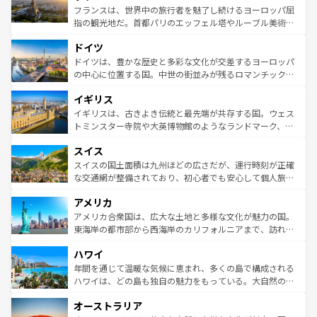
しい。
る。首都マドリードの洗練された雰囲気や、バルセロナの
フランスは、世界中の旅行者を魅了し続けるヨーロッパ屈
アートに溢れた街角から、地方では古代ローマ遺跡や中世
指の観光地だ。首都パリのエッフェル塔やルーブル美術館
の城塞都市、穏やかなビーチリゾートまで多彩な表情を見
といった象徴的なスポットから、田舎町の古風な美しさま
せる。地方によって風土や気候が異なるスペインはその個
ドイツ
で、幅広い魅力が詰まっている。華麗な宮殿、歴史的な大
性で訪れる人を魅了する。 なお、新着のスペイン情報は
コ
聖堂、美しいビーチ、そして豊かな自然が、訪れる者を心
ドイツは、豊かな歴史と多彩な文化が交差するヨーロッパ
ンテンツ一覧
を参照してほしい。
から魅了する。また、フランスは美食の国としても知ら
の中心に位置する国。中世の街並みが残るロマンチック街
れ、フランス料理はユネスコ無形文化遺産にも登録されて
道から、未来を先取りするようなモダンな都市まで多様な
イギリス
いる。シャンパンの発祥地であるランス、プロヴァンスの
顔を持つこの国は、どこを歩いても飽きることがない。ベ
香り高いラベンダー畑など、多彩な楽しみ方が可能だ。さ
ルリンの文化的活気、バイエルン州のアルプスの絶景、そ
イギリスは、古きよき伝統と最先端が共存する国。ウェス
らに、パリ以外の地域にも魅力が溢れており、どの街角に
してライン川沿いのワイン畑といった風景は必見。ビール
トミンスター寺院や大英博物館のようなランドマーク、歴
も豊かな歴史と文化が息づいている。パリ以外の個性あふ
とソーセージを味わいながら地元の人と過ごす楽しい時間
史ある大学都市、美しい丘陵地帯や牧歌的な風景など、エ
れる地方に足を運ぶとそれぞれで全く異なる文化を体験で
スイス
は、お酒好きな人にはぜひ体験してほしい。 なお、新着の
リアごとに異なる魅力がある。また、優雅なアフタヌーン
きるだろう。 なお、新着のフランス情報は
コンテンツ一覧
ドイツ情報は
コンテンツ一覧
を参照してほしい。
ティー、ビール好きにはたまらない英国パブ、サッカー観
スイスの国土面積は九州ほどの広さだが、運行時刻が正確
を参照してほしい。
戦など、本場だからこそできる体験も豊富。イギリスを旅
な交通網が整備されており、初心者でも安心して個人旅行
して楽しみつくそう。 なお、新着のイギリス情報は
コンテ
を楽しめる。日本同様に時刻表どおりの旅が可能だ。中世
アメリカ
ンツ一覧
を参照してほしい。
の建物がそのまま残る町や、スイスならではのユニークな
博物館もあり、アルプス観光だけでなく町歩きも満喫する
アメリカ合衆国は、広大な土地と多様な文化が魅力の国。
ことができる。国民の所得が高いため物価も高いが、旅行
東海岸の都市部から西海岸のカリフォルニアまで、訪れる
者向けの交通パス提供のサービスもあり、うまく活用すれ
場所ごとに異なる風景と体験が待っている。ニューヨーク
ハワイ
ば市内交通費無料で観光を楽しむこともできる。 なお、新
のような巨大都市は、観光、ショッピング、エンターテイ
着のスイス情報は
コンテンツ一覧
を参照してほしい。
ンメントが詰まった刺激的なスポットだ。一方、アメリカ
年間を通じて温暖な気候に恵まれ、多くの島で構成される
西部には大自然が広がり、グランドキャニオンやイエロー
ハワイは、どの島も独自の魅力をもっている。大自然の神
ストーン国立公園といった絶景が堪能できる。さらに、南
秘を感じたいなら、火山が生み出した壮大な景観を誇るハ
オーストラリア
部のニューオーリンズでは、音楽と美食が融合した独特の
ワイ島は見逃せない。また、定番の観光地といえばオアフ