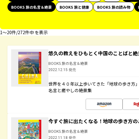
BOOKS 旅の名言＆絶景
BOOKS 旅と健康
BOOKS 旅の読み物
1〜20件/272件中 を表示
悠久の教えをひもとく中国のことばと絶
BOOKS 旅の名言＆絶景
2022.12.15 発売
世界を４０年以上歩いてきた「地球の歩き方
名言と癒やしの絶景集
今すぐ旅に出たくなる！地球の歩き方の
BOOKS 旅の名言＆絶景
2022.11.18 発売