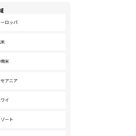
域
ヨーロッパ
北米
中南米
オセアニア
ハワイ
リゾート