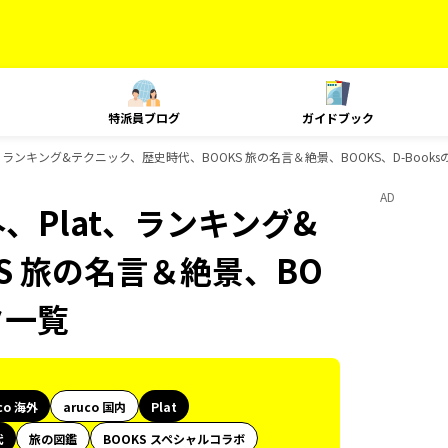
特派員ブログ
ガイドブック
at、ランキング&テクニック、歴史時代、BOOKS 旅の名言＆絶景、BOOKS、D-Boo
AD
外、Plat、ランキング&
S 旅の名言＆絶景、BO
ク一覧
co 海外
aruco 国内
Plat
代
旅の図鑑
BOOKS スペシャルコラボ