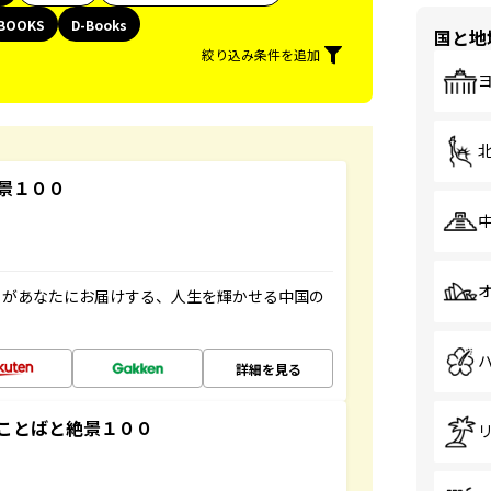
BOOKS
D-Books
国と地
絞り込み条件を追加
景１００
」があなたにお届けする、人生を輝かせる中国の
詳細を見る
ことばと絶景１００