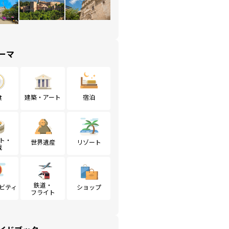
ーマ
食
建築・アート
宿泊
ト・
世界遺産
リゾート
戦
鉄道・
ビティ
ショップ
フライト