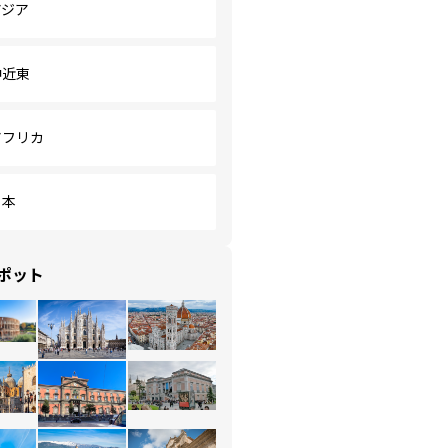
アジア
中近東
アフリカ
日本
ポット