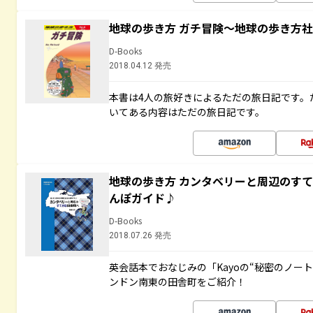
地球の歩き方 ガチ冒険～地球の歩き方
D-Books
2018.04.12 発売
本書は4人の旅好きによるただの旅日記です。
いてある内容はただの旅日記です。
地球の歩き方 カンタベリーと周辺のす
んぽガイド♪
D-Books
2018.07.26 発売
英会話本でおなじみの「Kayoの“秘密のノー
ンドン南東の田舎町をご紹介！