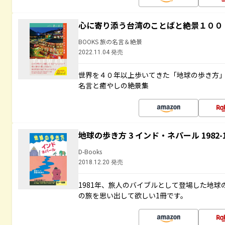
心に寄り添う台湾のことばと絶景１００
BOOKS 旅の名言＆絶景
2022.11.04 発売
世界を４０年以上歩いてきた「地球の歩き方
名言と癒やしの絶景集
地球の歩き方 3 インド・ネパール 1982
D-Books
2018.12.20 発売
1981年、旅人のバイブルとして登場した地
の旅を思い出して欲しい1冊です。