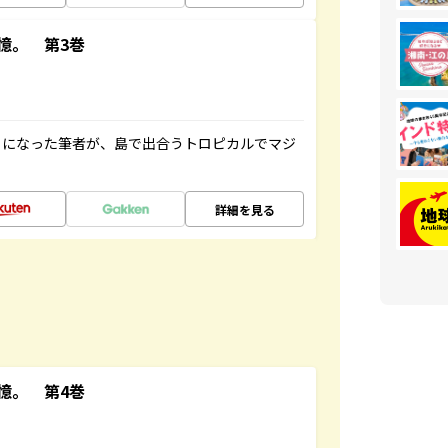
憶。 第3巻
とになった筆者が、島で出合うトロピカルでマジ
詳細を見る
憶。 第4巻