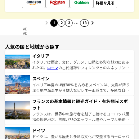
詳細を見る
…
1
2
3
13
AD
AD
人気の国と地域から探す
イタリア
イタリアは歴史、文化、グルメ、自然と多彩な魅力にあふ
れた国。
ローマ
の古代遺跡やフィレンツェのルネッサンス
美術、ヴェネツィアの運河など、歴史あるスポットはもち
スペイン
ろん、トスカーナの美しい田園風景やアマルフィ海岸の絶
景など、自然景観も見逃せない。観光の合間には、本場の
イベリア半島のほぼ80％を占めるスペインは、太陽が降り
ピザやパスタなど、絶品のイタリア料理を堪能することも
注ぐ地中海沿岸から雄大なピレネー山脈まで、多彩な自然
できる。朝目覚めてから夜眠るまで、すべての瞬間を楽し
と文化が詰まったヨーロッパ屈指の旅行先だ。多様な地域
フランスの基本情報と観光ガイド・有名観光スポ
ませてくれるイタリアで、忘れられない旅をしてみよう！
文化が根付くこの国では、情熱的なフラメンコ、熱気あふ
なお、新着のイタリア情報は
コンテンツ一覧
を参照してほ
れる闘牛、そして美味しいタパスが生活の一部となってい
ット
しい。
る。首都マドリードの洗練された雰囲気や、バルセロナの
フランスは、世界中の旅行者を魅了し続けるヨーロッパ屈
アートに溢れた街角から、地方では古代ローマ遺跡や中世
指の観光地だ。首都パリのエッフェル塔やルーブル美術館
の城塞都市、穏やかなビーチリゾートまで多彩な表情を見
といった象徴的なスポットから、田舎町の古風な美しさま
せる。地方によって風土や気候が異なるスペインはその個
ドイツ
で、幅広い魅力が詰まっている。華麗な宮殿、歴史的な大
性で訪れる人を魅了する。 なお、新着のスペイン情報は
コ
聖堂、美しいビーチ、そして豊かな自然が、訪れる者を心
ドイツは、豊かな歴史と多彩な文化が交差するヨーロッパ