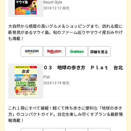
Resort Style
2018.12.12 発売
大自然から感度の高いグルメ＆ショッピングまで、訪れる度に
新発見があるマウイ島。旬のファーム巡りやマウイ産おみやげ
も満載！
詳細を見る
０３ 地球の歩き方 Ｐｌａｔ 台北
Plat
2024.12.19 発売
これ１冊にすべて凝縮！軽くて持ち歩きに便利な「地球の歩き
方」のコンパクトガイド。台北を楽しみ尽くすプラン＆最新情
報満載！