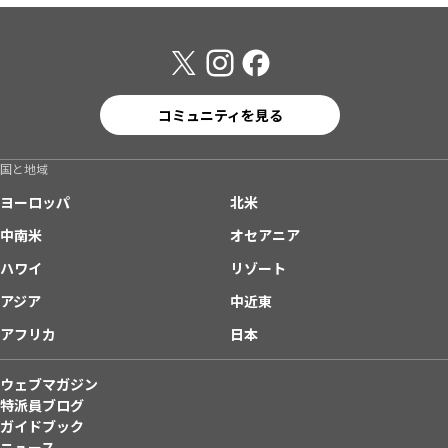
コミュニティを見る
国と地域
ヨーロッパ
北米
中南米
オセアニア
ハワイ
リゾート
アジア
中近東
アフリカ
日本
ウェブマガジン
特派員ブログ
ガイドブック
ニュース