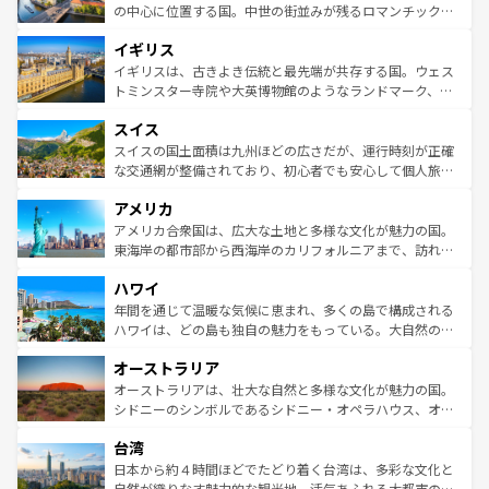
ンテンツ一覧
を参照してほしい。
から魅了する。また、フランスは美食の国としても知ら
の中心に位置する国。中世の街並みが残るロマンチック街
れ、フランス料理はユネスコ無形文化遺産にも登録されて
道から、未来を先取りするようなモダンな都市まで多様な
イギリス
いる。シャンパンの発祥地であるランス、プロヴァンスの
顔を持つこの国は、どこを歩いても飽きることがない。ベ
香り高いラベンダー畑など、多彩な楽しみ方が可能だ。さ
ルリンの文化的活気、バイエルン州のアルプスの絶景、そ
イギリスは、古きよき伝統と最先端が共存する国。ウェス
らに、パリ以外の地域にも魅力が溢れており、どの街角に
してライン川沿いのワイン畑といった風景は必見。ビール
トミンスター寺院や大英博物館のようなランドマーク、歴
も豊かな歴史と文化が息づいている。パリ以外の個性あふ
とソーセージを味わいながら地元の人と過ごす楽しい時間
史ある大学都市、美しい丘陵地帯や牧歌的な風景など、エ
れる地方に足を運ぶとそれぞれで全く異なる文化を体験で
スイス
は、お酒好きな人にはぜひ体験してほしい。 なお、新着の
リアごとに異なる魅力がある。また、優雅なアフタヌーン
きるだろう。 なお、新着のフランス情報は
コンテンツ一覧
ドイツ情報は
コンテンツ一覧
を参照してほしい。
ティー、ビール好きにはたまらない英国パブ、サッカー観
スイスの国土面積は九州ほどの広さだが、運行時刻が正確
を参照してほしい。
戦など、本場だからこそできる体験も豊富。イギリスを旅
な交通網が整備されており、初心者でも安心して個人旅行
して楽しみつくそう。 なお、新着のイギリス情報は
コンテ
を楽しめる。日本同様に時刻表どおりの旅が可能だ。中世
アメリカ
ンツ一覧
を参照してほしい。
の建物がそのまま残る町や、スイスならではのユニークな
博物館もあり、アルプス観光だけでなく町歩きも満喫する
アメリカ合衆国は、広大な土地と多様な文化が魅力の国。
ことができる。国民の所得が高いため物価も高いが、旅行
東海岸の都市部から西海岸のカリフォルニアまで、訪れる
者向けの交通パス提供のサービスもあり、うまく活用すれ
場所ごとに異なる風景と体験が待っている。ニューヨーク
ハワイ
ば市内交通費無料で観光を楽しむこともできる。 なお、新
のような巨大都市は、観光、ショッピング、エンターテイ
着のスイス情報は
コンテンツ一覧
を参照してほしい。
ンメントが詰まった刺激的なスポットだ。一方、アメリカ
年間を通じて温暖な気候に恵まれ、多くの島で構成される
西部には大自然が広がり、グランドキャニオンやイエロー
ハワイは、どの島も独自の魅力をもっている。大自然の神
ストーン国立公園といった絶景が堪能できる。さらに、南
秘を感じたいなら、火山が生み出した壮大な景観を誇るハ
オーストラリア
部のニューオーリンズでは、音楽と美食が融合した独特の
ワイ島は見逃せない。また、定番の観光地といえばオアフ
文化が魅力。旅行者はアメリカの各地域で異なる魅力を楽
島だが、静かな自然を求めるならマウイ島やカウアイ島が
オーストラリアは、壮大な自然と多様な文化が魅力の国。
しみながら、その多様性と豊かな歴史を感じることができ
おすすめ。エメラルドグリーンに輝く海をはじめ、豊かな
シドニーのシンボルであるシドニー・オペラハウス、オー
るだろう。車でのロードトリップや列車の旅も、アメリカ
文化や歴史が息づいている。「アロハスピリット」と呼ば
ストラリア東海岸北部に広がる大サンゴ礁地帯グレートバ
ならではの贅沢な旅のスタイルだ。 なお、新着のアメリカ
台湾
れるおもてなしの心で訪れる人々を迎えてくれるハワイの
リアリーフや大陸中央部にそびえるウルル（エアーズロッ
情報は
コンテンツ一覧
を参照してほしい。
人々、おいしいローカルフードやハワイアンミュージッ
ク）、タスマニアの美しい原生林やケアンズの熱帯雨林な
日本から約４時間ほどでたどり着く台湾は、多彩な文化と
ク、伝統的なフラダンスなど、すべてがハワイの魅力を彩
ど、見どころがたくさん。また、カフェやワイン、オージ
自然が織りなす魅力的な観光地。活気あふれる大都市の台