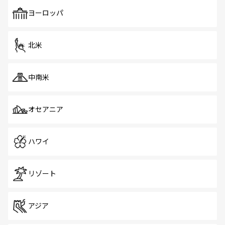
も、旅行者にとっては魅力的なポイント。グルメも豊富
で、ホーカーズは地元の風情を楽しめる外せないスポット
ヨーロッパ
だ。訪れる人を飽きさせないシンガポールで、多様な魅力
を体感しよう。 なお、新着のシンガポール情報は
コンテン
ツ一覧
を参照してほしい。
北米
中南米
オセアニア
ハワイ
リゾート
アジア