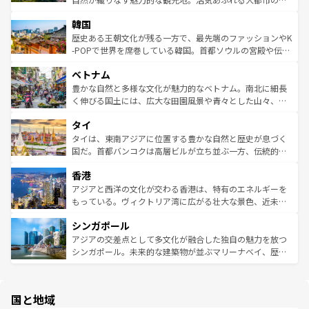
っている。訪れるたびに新しい発見と感動が待っているハ
ービーフなどの食文化も豊かで、美味しいものであふれて
北やノスタルジックな町並みが人気な九份（ジォウフェ
ワイを、存分に味わってほしい。 なお、新着のハワイ情報
韓国
いる。アクティビティも充実しており、サーフィンやダイ
ン）、静ひつな山岳地帯である台湾東部など、都市の喧騒
は
コンテンツ一覧
を参照してほしい。
ビング、ハイキングなど、アウトドア好きにはたまらな
と山間の静けさが共存しており、訪れる人に新しい発見と
歴史ある王朝文化が残る一方で、最先端のファッションやK
い。オーストラリアの多彩な魅力を存分に味わいつくそ
驚きをもたらしてくれる。また、奥深い台湾の食文化も魅
-POPで世界を席巻している韓国。首都ソウルの宮殿や伝統
う。 なお、新着のオーストラリア情報は
コンテンツ一覧
を
力で、夜市などの屋台グルメから高級料理、ヘルシーで美
家屋が並ぶエリアでは韓国の歴史と文化に浸ることがで
参照してほしい。
ベトナム
容にもいいと評判のスイーツなど、バラエティ豊かな料理
き、地方に足を延ばせば四季折々の自然美を楽しむことが
が味わえる。 なお、新着の台湾情報は
コンテンツ一覧
を参
できる。そして、キムチや焼肉、絶品のストリートフード
豊かな自然と多様な文化が魅力的なベトナム。南北に細長
照してほしい。
まで、さまざまな韓国料理が待っている。夜には、韓国な
く伸びる国土には、広大な田園風景や青々とした山々、世
らではのナイトライフも堪能できる。あたたかいホスピタ
界遺産に登録された壮大な自然景観が点在し、都市部では
タイ
リティに包まれながら、韓国の多彩な魅力を心ゆくまで味
急速な発展と共に伝統が息づく。ハノイの古い町並みやホ
わってみてほしい。 なお、新着の韓国情報は
コンテンツ一
ーチミン市のフランス統治時代の建物も、独特の雰囲気を
タイは、東南アジアに位置する豊かな自然と歴史が息づく
覧
を参照してほしい。
醸し出している。また、バラエティの豊かさとおいしさで
国だ。首都バンコクは高層ビルが立ち並ぶ一方、伝統的な
世界中の食通を魅了してやまないベトナム料理も魅力のひ
寺院や市場がいたるところに点在し、古きよき文化と現代
香港
とつ。フォーやバインミー、ベトナムコーヒーなどは、ぜ
の活気が交差している。北部ではチェンマイなどの山岳地
ひ現地で味わいたい。どの地域を訪れてもあたたかい人々
帯で自然と触れ合い、南部ではプーケットやクラビの美し
アジアと西洋の文化が交わる香港は、特有のエネルギーを
が旅行者を迎えてくれるので、きっと忘れられない旅にな
いビーチでリゾート気分を楽しむことができる。タイ料理
もっている。ヴィクトリア湾に広がる壮大な景色、近未来
るはずだ。 なお、新着のベトナム情報は
コンテンツ一覧
を
は世界的に有名で、屋台から高級レストランまで味覚を刺
的なアートスポット、そして歴史と現代が融合した町並
参照してほしい。
シンガポール
激する。気候は一年中温暖で、どの季節にも異なる楽しみ
み、どこを訪れても感動するはず。観光スポットが密集し
が待っている。親しみやすいタイの人々、仏教を中心とし
ており、効率よく見どころを回れるのも魅力。息をのむよ
アジアの交差点として多文化が融合した独自の魅力を放つ
た文化、そして多様な観光資源が、訪れる旅人を魅了し続
うな絶景から文化的な体験まで、香港を存分に楽しみ尽く
シンガポール。未来的な建築物が並ぶマリーナベイ、歴史
ける。 なお、新着のタイ情報は
コンテンツ一覧
を参照して
そう。 なお、新着の香港情報は
コンテンツ一覧
を参照して
と伝統を感じられるエスニックタウン、多数の緑豊かな公
ほしい。
ほしい。
園や自然保護区など、自然が調和した近代的な景観と文化
の多様性あふれるカラフルな町は、どこを歩いても新しい
国と地域
発見がある。さらに、治安のよさや充実した公共交通機関