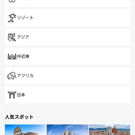
リゾート
アジア
中近東
アフリカ
日本
人気スポット