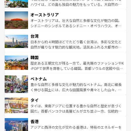
西部には大自然が広がり、グランドキャニオンやイエロー
ハワイは、どの島も独自の魅力をもっている。大自然の神
ストーン国立公園といった絶景が堪能できる。さらに、南
秘を感じたいなら、火山が生み出した壮大な景観を誇るハ
オーストラリア
部のニューオーリンズでは、音楽と美食が融合した独特の
ワイ島は見逃せない。また、定番の観光地といえばオアフ
文化が魅力。旅行者はアメリカの各地域で異なる魅力を楽
島だが、静かな自然を求めるならマウイ島やカウアイ島が
オーストラリアは、壮大な自然と多様な文化が魅力の国。
しみながら、その多様性と豊かな歴史を感じることができ
おすすめ。エメラルドグリーンに輝く海をはじめ、豊かな
シドニーのシンボルであるシドニー・オペラハウス、オー
るだろう。車でのロードトリップや列車の旅も、アメリカ
文化や歴史が息づいている。「アロハスピリット」と呼ば
ストラリア東海岸北部に広がる大サンゴ礁地帯グレートバ
ならではの贅沢な旅のスタイルだ。 なお、新着のアメリカ
台湾
れるおもてなしの心で訪れる人々を迎えてくれるハワイの
リアリーフや大陸中央部にそびえるウルル（エアーズロッ
情報は
コンテンツ一覧
を参照してほしい。
人々、おいしいローカルフードやハワイアンミュージッ
ク）、タスマニアの美しい原生林やケアンズの熱帯雨林な
日本から約４時間ほどでたどり着く台湾は、多彩な文化と
ク、伝統的なフラダンスなど、すべてがハワイの魅力を彩
ど、見どころがたくさん。また、カフェやワイン、オージ
自然が織りなす魅力的な観光地。活気あふれる大都市の台
っている。訪れるたびに新しい発見と感動が待っているハ
ービーフなどの食文化も豊かで、美味しいものであふれて
北やノスタルジックな町並みが人気な九份（ジォウフェ
ワイを、存分に味わってほしい。 なお、新着のハワイ情報
韓国
いる。アクティビティも充実しており、サーフィンやダイ
ン）、静ひつな山岳地帯である台湾東部など、都市の喧騒
は
コンテンツ一覧
を参照してほしい。
ビング、ハイキングなど、アウトドア好きにはたまらな
と山間の静けさが共存しており、訪れる人に新しい発見と
歴史ある王朝文化が残る一方で、最先端のファッションやK
い。オーストラリアの多彩な魅力を存分に味わいつくそ
驚きをもたらしてくれる。また、奥深い台湾の食文化も魅
-POPで世界を席巻している韓国。首都ソウルの宮殿や伝統
う。 なお、新着のオーストラリア情報は
コンテンツ一覧
を
力で、夜市などの屋台グルメから高級料理、ヘルシーで美
家屋が並ぶエリアでは韓国の歴史と文化に浸ることがで
参照してほしい。
ベトナム
容にもいいと評判のスイーツなど、バラエティ豊かな料理
き、地方に足を延ばせば四季折々の自然美を楽しむことが
が味わえる。 なお、新着の台湾情報は
コンテンツ一覧
を参
できる。そして、キムチや焼肉、絶品のストリートフード
豊かな自然と多様な文化が魅力的なベトナム。南北に細長
照してほしい。
まで、さまざまな韓国料理が待っている。夜には、韓国な
く伸びる国土には、広大な田園風景や青々とした山々、世
らではのナイトライフも堪能できる。あたたかいホスピタ
界遺産に登録された壮大な自然景観が点在し、都市部では
タイ
リティに包まれながら、韓国の多彩な魅力を心ゆくまで味
急速な発展と共に伝統が息づく。ハノイの古い町並みやホ
わってみてほしい。 なお、新着の韓国情報は
コンテンツ一
ーチミン市のフランス統治時代の建物も、独特の雰囲気を
タイは、東南アジアに位置する豊かな自然と歴史が息づく
覧
を参照してほしい。
醸し出している。また、バラエティの豊かさとおいしさで
国だ。首都バンコクは高層ビルが立ち並ぶ一方、伝統的な
世界中の食通を魅了してやまないベトナム料理も魅力のひ
寺院や市場がいたるところに点在し、古きよき文化と現代
香港
とつ。フォーやバインミー、ベトナムコーヒーなどは、ぜ
の活気が交差している。北部ではチェンマイなどの山岳地
ひ現地で味わいたい。どの地域を訪れてもあたたかい人々
帯で自然と触れ合い、南部ではプーケットやクラビの美し
アジアと西洋の文化が交わる香港は、特有のエネルギーを