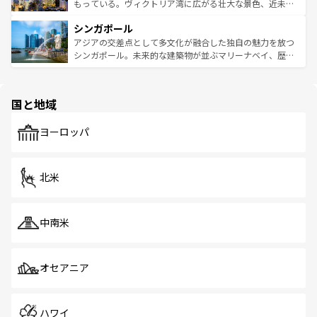
が旅行者を迎えてくれるので、きっと忘れられない旅にな
いビーチでリゾート気分を楽しむことができる。タイ料理
もっている。ヴィクトリア湾に広がる壮大な景色、近未来
るはずだ。 なお、新着のベトナム情報は
コンテンツ一覧
を
は世界的に有名で、屋台から高級レストランまで味覚を刺
的なアートスポット、そして歴史と現代が融合した町並
参照してほしい。
シンガポール
激する。気候は一年中温暖で、どの季節にも異なる楽しみ
み、どこを訪れても感動するはず。観光スポットが密集し
が待っている。親しみやすいタイの人々、仏教を中心とし
ており、効率よく見どころを回れるのも魅力。息をのむよ
アジアの交差点として多文化が融合した独自の魅力を放つ
た文化、そして多様な観光資源が、訪れる旅人を魅了し続
うな絶景から文化的な体験まで、香港を存分に楽しみ尽く
シンガポール。未来的な建築物が並ぶマリーナベイ、歴史
ける。 なお、新着のタイ情報は
コンテンツ一覧
を参照して
そう。 なお、新着の香港情報は
コンテンツ一覧
を参照して
と伝統を感じられるエスニックタウン、多数の緑豊かな公
ほしい。
ほしい。
園や自然保護区など、自然が調和した近代的な景観と文化
の多様性あふれるカラフルな町は、どこを歩いても新しい
国と地域
発見がある。さらに、治安のよさや充実した公共交通機関
も、旅行者にとっては魅力的なポイント。グルメも豊富
で、ホーカーズは地元の風情を楽しめる外せないスポット
ヨーロッパ
だ。訪れる人を飽きさせないシンガポールで、多様な魅力
を体感しよう。 なお、新着のシンガポール情報は
コンテン
ツ一覧
を参照してほしい。
北米
中南米
オセアニア
ハワイ