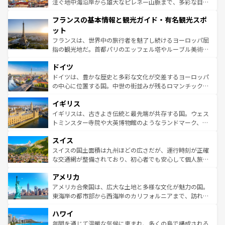
ピザやパスタなど、絶品のイタリア料理を堪能することも
注ぐ地中海沿岸から雄大なピレネー山脈まで、多彩な自然
できる。朝目覚めてから夜眠るまで、すべての瞬間を楽し
と文化が詰まったヨーロッパ屈指の旅行先だ。多様な地域
フランスの基本情報と観光ガイド・有名観光スポ
ませてくれるイタリアで、忘れられない旅をしてみよう！
文化が根付くこの国では、情熱的なフラメンコ、熱気あふ
なお、新着のイタリア情報は
コンテンツ一覧
を参照してほ
れる闘牛、そして美味しいタパスが生活の一部となってい
ット
しい。
る。首都マドリードの洗練された雰囲気や、バルセロナの
フランスは、世界中の旅行者を魅了し続けるヨーロッパ屈
アートに溢れた街角から、地方では古代ローマ遺跡や中世
指の観光地だ。首都パリのエッフェル塔やルーブル美術館
の城塞都市、穏やかなビーチリゾートまで多彩な表情を見
といった象徴的なスポットから、田舎町の古風な美しさま
せる。地方によって風土や気候が異なるスペインはその個
ドイツ
で、幅広い魅力が詰まっている。華麗な宮殿、歴史的な大
性で訪れる人を魅了する。 なお、新着のスペイン情報は
コ
聖堂、美しいビーチ、そして豊かな自然が、訪れる者を心
ドイツは、豊かな歴史と多彩な文化が交差するヨーロッパ
ンテンツ一覧
を参照してほしい。
から魅了する。また、フランスは美食の国としても知ら
の中心に位置する国。中世の街並みが残るロマンチック街
れ、フランス料理はユネスコ無形文化遺産にも登録されて
道から、未来を先取りするようなモダンな都市まで多様な
イギリス
いる。シャンパンの発祥地であるランス、プロヴァンスの
顔を持つこの国は、どこを歩いても飽きることがない。ベ
香り高いラベンダー畑など、多彩な楽しみ方が可能だ。さ
ルリンの文化的活気、バイエルン州のアルプスの絶景、そ
イギリスは、古きよき伝統と最先端が共存する国。ウェス
らに、パリ以外の地域にも魅力が溢れており、どの街角に
してライン川沿いのワイン畑といった風景は必見。ビール
トミンスター寺院や大英博物館のようなランドマーク、歴
も豊かな歴史と文化が息づいている。パリ以外の個性あふ
とソーセージを味わいながら地元の人と過ごす楽しい時間
史ある大学都市、美しい丘陵地帯や牧歌的な風景など、エ
れる地方に足を運ぶとそれぞれで全く異なる文化を体験で
スイス
は、お酒好きな人にはぜひ体験してほしい。 なお、新着の
リアごとに異なる魅力がある。また、優雅なアフタヌーン
きるだろう。 なお、新着のフランス情報は
コンテンツ一覧
ドイツ情報は
コンテンツ一覧
を参照してほしい。
ティー、ビール好きにはたまらない英国パブ、サッカー観
スイスの国土面積は九州ほどの広さだが、運行時刻が正確
を参照してほしい。
戦など、本場だからこそできる体験も豊富。イギリスを旅
な交通網が整備されており、初心者でも安心して個人旅行
して楽しみつくそう。 なお、新着のイギリス情報は
コンテ
を楽しめる。日本同様に時刻表どおりの旅が可能だ。中世
アメリカ
ンツ一覧
を参照してほしい。
の建物がそのまま残る町や、スイスならではのユニークな
博物館もあり、アルプス観光だけでなく町歩きも満喫する
アメリカ合衆国は、広大な土地と多様な文化が魅力の国。
ことができる。国民の所得が高いため物価も高いが、旅行
東海岸の都市部から西海岸のカリフォルニアまで、訪れる
者向けの交通パス提供のサービスもあり、うまく活用すれ
場所ごとに異なる風景と体験が待っている。ニューヨーク
ハワイ
ば市内交通費無料で観光を楽しむこともできる。 なお、新
のような巨大都市は、観光、ショッピング、エンターテイ
着のスイス情報は
コンテンツ一覧
を参照してほしい。
ンメントが詰まった刺激的なスポットだ。一方、アメリカ
年間を通じて温暖な気候に恵まれ、多くの島で構成される