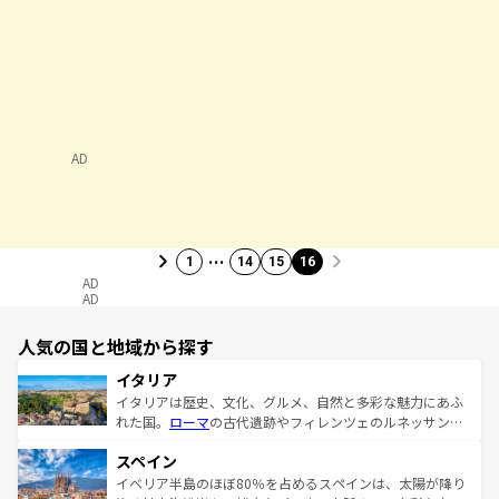
AD
…
1
14
15
16
AD
AD
人気の国と地域から探す
イタリア
イタリアは歴史、文化、グルメ、自然と多彩な魅力にあふ
れた国。
ローマ
の古代遺跡やフィレンツェのルネッサンス
美術、ヴェネツィアの運河など、歴史あるスポットはもち
スペイン
ろん、トスカーナの美しい田園風景やアマルフィ海岸の絶
景など、自然景観も見逃せない。観光の合間には、本場の
イベリア半島のほぼ80％を占めるスペインは、太陽が降り