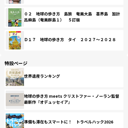
０２ 地球の歩き方 島旅 奄美大島 喜界島 加計
呂麻島（奄美群島１） ５訂版
Ｄ１７ 地球の歩き方 タイ ２０２７～２０２８
特設ページ
世界遺産ランキング
地球の歩き方 meets クリストファー・ノーラン監督
最新作『オデュッセイア』
準備も滞在もスマートに！ トラベルハック2026