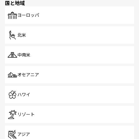
国と地域
発見がある。さらに、治安のよさや充実した公共交通機関
も、旅行者にとっては魅力的なポイント。グルメも豊富
で、ホーカーズは地元の風情を楽しめる外せないスポット
ヨーロッパ
だ。訪れる人を飽きさせないシンガポールで、多様な魅力
を体感しよう。 なお、新着のシンガポール情報は
コンテン
ツ一覧
を参照してほしい。
北米
中南米
オセアニア
ハワイ
リゾート
アジア