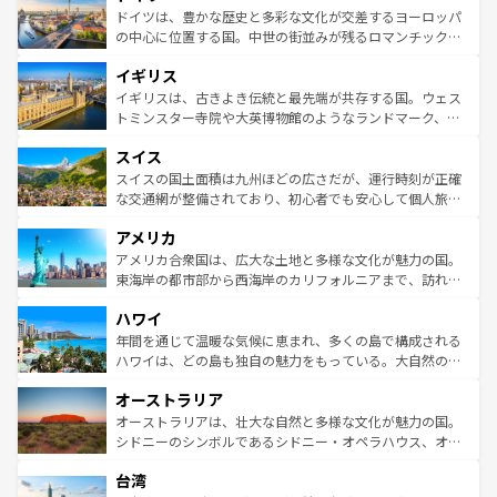
性で訪れる人を魅了する。 なお、新着のスペイン情報は
コ
聖堂、美しいビーチ、そして豊かな自然が、訪れる者を心
ドイツは、豊かな歴史と多彩な文化が交差するヨーロッパ
ンテンツ一覧
を参照してほしい。
から魅了する。また、フランスは美食の国としても知ら
の中心に位置する国。中世の街並みが残るロマンチック街
れ、フランス料理はユネスコ無形文化遺産にも登録されて
道から、未来を先取りするようなモダンな都市まで多様な
イギリス
いる。シャンパンの発祥地であるランス、プロヴァンスの
顔を持つこの国は、どこを歩いても飽きることがない。ベ
香り高いラベンダー畑など、多彩な楽しみ方が可能だ。さ
ルリンの文化的活気、バイエルン州のアルプスの絶景、そ
イギリスは、古きよき伝統と最先端が共存する国。ウェス
らに、パリ以外の地域にも魅力が溢れており、どの街角に
してライン川沿いのワイン畑といった風景は必見。ビール
トミンスター寺院や大英博物館のようなランドマーク、歴
も豊かな歴史と文化が息づいている。パリ以外の個性あふ
とソーセージを味わいながら地元の人と過ごす楽しい時間
史ある大学都市、美しい丘陵地帯や牧歌的な風景など、エ
れる地方に足を運ぶとそれぞれで全く異なる文化を体験で
スイス
は、お酒好きな人にはぜひ体験してほしい。 なお、新着の
リアごとに異なる魅力がある。また、優雅なアフタヌーン
きるだろう。 なお、新着のフランス情報は
コンテンツ一覧
ドイツ情報は
コンテンツ一覧
を参照してほしい。
ティー、ビール好きにはたまらない英国パブ、サッカー観
スイスの国土面積は九州ほどの広さだが、運行時刻が正確
を参照してほしい。
戦など、本場だからこそできる体験も豊富。イギリスを旅
な交通網が整備されており、初心者でも安心して個人旅行
して楽しみつくそう。 なお、新着のイギリス情報は
コンテ
を楽しめる。日本同様に時刻表どおりの旅が可能だ。中世
アメリカ
ンツ一覧
を参照してほしい。
の建物がそのまま残る町や、スイスならではのユニークな
博物館もあり、アルプス観光だけでなく町歩きも満喫する
アメリカ合衆国は、広大な土地と多様な文化が魅力の国。
ことができる。国民の所得が高いため物価も高いが、旅行
東海岸の都市部から西海岸のカリフォルニアまで、訪れる
者向けの交通パス提供のサービスもあり、うまく活用すれ
場所ごとに異なる風景と体験が待っている。ニューヨーク
ハワイ
ば市内交通費無料で観光を楽しむこともできる。 なお、新
のような巨大都市は、観光、ショッピング、エンターテイ
着のスイス情報は
コンテンツ一覧
を参照してほしい。
ンメントが詰まった刺激的なスポットだ。一方、アメリカ
年間を通じて温暖な気候に恵まれ、多くの島で構成される
西部には大自然が広がり、グランドキャニオンやイエロー
ハワイは、どの島も独自の魅力をもっている。大自然の神
ストーン国立公園といった絶景が堪能できる。さらに、南
秘を感じたいなら、火山が生み出した壮大な景観を誇るハ
オーストラリア
部のニューオーリンズでは、音楽と美食が融合した独特の
ワイ島は見逃せない。また、定番の観光地といえばオアフ
文化が魅力。旅行者はアメリカの各地域で異なる魅力を楽
島だが、静かな自然を求めるならマウイ島やカウアイ島が
オーストラリアは、壮大な自然と多様な文化が魅力の国。
しみながら、その多様性と豊かな歴史を感じることができ
おすすめ。エメラルドグリーンに輝く海をはじめ、豊かな
シドニーのシンボルであるシドニー・オペラハウス、オー
るだろう。車でのロードトリップや列車の旅も、アメリカ
文化や歴史が息づいている。「アロハスピリット」と呼ば
ストラリア東海岸北部に広がる大サンゴ礁地帯グレートバ
ならではの贅沢な旅のスタイルだ。 なお、新着のアメリカ
台湾
れるおもてなしの心で訪れる人々を迎えてくれるハワイの
リアリーフや大陸中央部にそびえるウルル（エアーズロッ