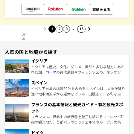
詳細を見る
…
1
2
3
15
AD
AD
人気の国と地域から探す
イタリア
イタリアは歴史、文化、グルメ、自然と多彩な魅力にあふ
れた国。
ローマ
の古代遺跡やフィレンツェのルネッサンス
美術、ヴェネツィアの運河など、歴史あるスポットはもち
スペイン
ろん、トスカーナの美しい田園風景やアマルフィ海岸の絶
景など、自然景観も見逃せない。観光の合間には、本場の
イベリア半島のほぼ80％を占めるスペインは、太陽が降り
ピザやパスタなど、絶品のイタリア料理を堪能することも
注ぐ地中海沿岸から雄大なピレネー山脈まで、多彩な自然
できる。朝目覚めてから夜眠るまで、すべての瞬間を楽し
と文化が詰まったヨーロッパ屈指の旅行先だ。多様な地域
フランスの基本情報と観光ガイド・有名観光スポ
ませてくれるイタリアで、忘れられない旅をしてみよう！
文化が根付くこの国では、情熱的なフラメンコ、熱気あふ
なお、新着のイタリア情報は
コンテンツ一覧
を参照してほ
れる闘牛、そして美味しいタパスが生活の一部となってい
ット
しい。
る。首都マドリードの洗練された雰囲気や、バルセロナの
フランスは、世界中の旅行者を魅了し続けるヨーロッパ屈
アートに溢れた街角から、地方では古代ローマ遺跡や中世
指の観光地だ。首都パリのエッフェル塔やルーブル美術館
の城塞都市、穏やかなビーチリゾートまで多彩な表情を見
といった象徴的なスポットから、田舎町の古風な美しさま
せる。地方によって風土や気候が異なるスペインはその個
ドイツ
で、幅広い魅力が詰まっている。華麗な宮殿、歴史的な大