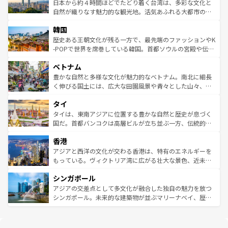
情報は
コンテンツ一覧
を参照してほしい。
人々、おいしいローカルフードやハワイアンミュージッ
ク）、タスマニアの美しい原生林やケアンズの熱帯雨林な
日本から約４時間ほどでたどり着く台湾は、多彩な文化と
ク、伝統的なフラダンスなど、すべてがハワイの魅力を彩
ど、見どころがたくさん。また、カフェやワイン、オージ
自然が織りなす魅力的な観光地。活気あふれる大都市の台
っている。訪れるたびに新しい発見と感動が待っているハ
ービーフなどの食文化も豊かで、美味しいものであふれて
北やノスタルジックな町並みが人気な九份（ジォウフェ
ワイを、存分に味わってほしい。 なお、新着のハワイ情報
韓国
いる。アクティビティも充実しており、サーフィンやダイ
ン）、静ひつな山岳地帯である台湾東部など、都市の喧騒
は
コンテンツ一覧
を参照してほしい。
ビング、ハイキングなど、アウトドア好きにはたまらな
と山間の静けさが共存しており、訪れる人に新しい発見と
歴史ある王朝文化が残る一方で、最先端のファッションやK
い。オーストラリアの多彩な魅力を存分に味わいつくそ
驚きをもたらしてくれる。また、奥深い台湾の食文化も魅
-POPで世界を席巻している韓国。首都ソウルの宮殿や伝統
う。 なお、新着のオーストラリア情報は
コンテンツ一覧
を
力で、夜市などの屋台グルメから高級料理、ヘルシーで美
家屋が並ぶエリアでは韓国の歴史と文化に浸ることがで
参照してほしい。
ベトナム
容にもいいと評判のスイーツなど、バラエティ豊かな料理
き、地方に足を延ばせば四季折々の自然美を楽しむことが
が味わえる。 なお、新着の台湾情報は
コンテンツ一覧
を参
できる。そして、キムチや焼肉、絶品のストリートフード
豊かな自然と多様な文化が魅力的なベトナム。南北に細長
照してほしい。
まで、さまざまな韓国料理が待っている。夜には、韓国な
く伸びる国土には、広大な田園風景や青々とした山々、世
らではのナイトライフも堪能できる。あたたかいホスピタ
界遺産に登録された壮大な自然景観が点在し、都市部では
タイ
リティに包まれながら、韓国の多彩な魅力を心ゆくまで味
急速な発展と共に伝統が息づく。ハノイの古い町並みやホ
わってみてほしい。 なお、新着の韓国情報は
コンテンツ一
ーチミン市のフランス統治時代の建物も、独特の雰囲気を
タイは、東南アジアに位置する豊かな自然と歴史が息づく
覧
を参照してほしい。
醸し出している。また、バラエティの豊かさとおいしさで
国だ。首都バンコクは高層ビルが立ち並ぶ一方、伝統的な
世界中の食通を魅了してやまないベトナム料理も魅力のひ
寺院や市場がいたるところに点在し、古きよき文化と現代
香港
とつ。フォーやバインミー、ベトナムコーヒーなどは、ぜ
の活気が交差している。北部ではチェンマイなどの山岳地
ひ現地で味わいたい。どの地域を訪れてもあたたかい人々
帯で自然と触れ合い、南部ではプーケットやクラビの美し
アジアと西洋の文化が交わる香港は、特有のエネルギーを
が旅行者を迎えてくれるので、きっと忘れられない旅にな
いビーチでリゾート気分を楽しむことができる。タイ料理
もっている。ヴィクトリア湾に広がる壮大な景色、近未来
るはずだ。 なお、新着のベトナム情報は
コンテンツ一覧
を
は世界的に有名で、屋台から高級レストランまで味覚を刺
的なアートスポット、そして歴史と現代が融合した町並
参照してほしい。
シンガポール
激する。気候は一年中温暖で、どの季節にも異なる楽しみ
み、どこを訪れても感動するはず。観光スポットが密集し
が待っている。親しみやすいタイの人々、仏教を中心とし
ており、効率よく見どころを回れるのも魅力。息をのむよ
アジアの交差点として多文化が融合した独自の魅力を放つ
た文化、そして多様な観光資源が、訪れる旅人を魅了し続
うな絶景から文化的な体験まで、香港を存分に楽しみ尽く
シンガポール。未来的な建築物が並ぶマリーナベイ、歴史
ける。 なお、新着のタイ情報は
コンテンツ一覧
を参照して
そう。 なお、新着の香港情報は
コンテンツ一覧
を参照して
と伝統を感じられるエスニックタウン、多数の緑豊かな公
ほしい。
ほしい。
園や自然保護区など、自然が調和した近代的な景観と文化
の多様性あふれるカラフルな町は、どこを歩いても新しい