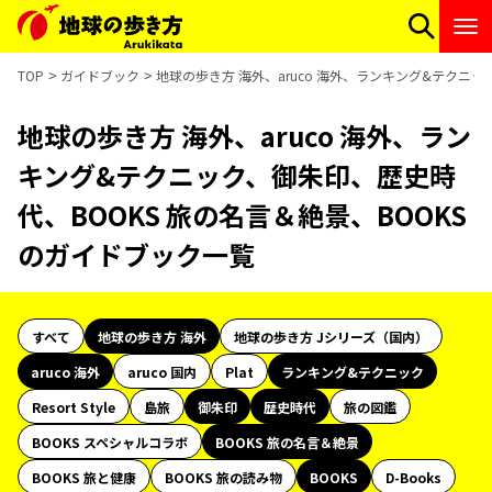
TOP
ガイドブック
地球の歩き方 海外、aruco 海外、ランキング&テクニッ
地球の歩き方 海外、aruco 海外、ラン
キング&テクニック、御朱印、歴史時
代、BOOKS 旅の名言＆絶景、BOOKS
のガイドブック一覧
すべて
地球の歩き方 海外
地球の歩き方 Jシリーズ（国内）
aruco 海外
aruco 国内
Plat
ランキング&テクニック
Resort Style
島旅
御朱印
歴史時代
旅の図鑑
BOOKS スペシャルコラボ
BOOKS 旅の名言＆絶景
BOOKS 旅と健康
BOOKS 旅の読み物
BOOKS
D-Books