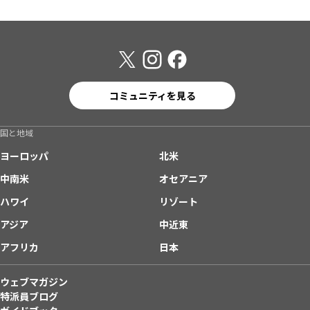
コミュニティを見る
国と地域
ヨーロッパ
北米
中南米
オセアニア
ハワイ
リゾート
アジア
中近東
アフリカ
日本
ウェブマガジン
特派員ブログ