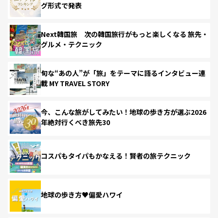
グ形式で発表
Next韓国旅 次の韓国旅行がもっと楽しくなる 旅先・
グルメ・テクニック
旬な“あの人”が「旅」をテーマに語るインタビュー連
載 MY TRAVEL STORY
今、こんな旅がしてみたい！地球の歩き方が選ぶ2026
年絶対行くべき旅先30
コスパもタイパもかなえる！賢者の旅テクニック
地球の歩き方♥偏愛ハワイ