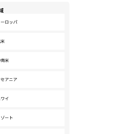
域
ヨーロッパ
北米
中南米
オセアニア
ハワイ
リゾート