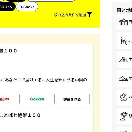
BOOKS
D-Books
国と地
絞り込み条件を追加
景１００
」があなたにお届けする、人生を輝かせる中国の
詳細を見る
ことばと絶景１００