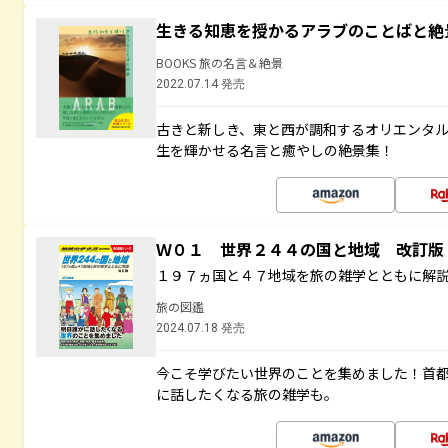
生きる知恵を授かるアラブのことばと絶
BOOKS 旅の名言＆絶景
2022.07.14 発売
古きと新しき、東と西が調和するオリエンタ
生を輝かせる名言と癒やしの絶景集！
Ｗ０１ 世界２４４の国と地域 改訂版
１９７ヵ国と４７地域を旅の雑学とともに解
旅の図鑑
2024.07.18 発売
今こそ学びたい世界のことを集めました！首
に話したくなる旅の雑学も。