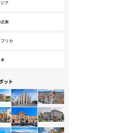
アジア
中近東
アフリカ
日本
ポット