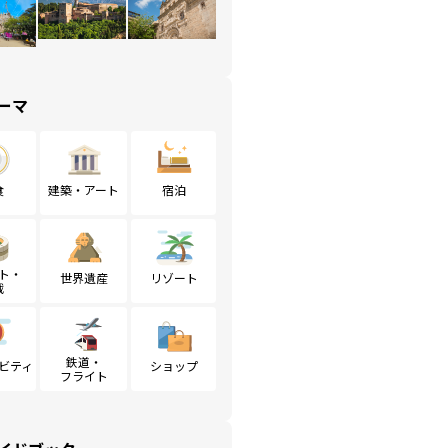
ーマ
食
建築・アート
宿泊
ト・
世界遺産
リゾート
戦
鉄道・
ビティ
ショップ
フライト