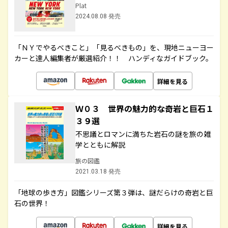
Plat
2024.08.08 発売
「ＮＹでやるべきこと」「見るべきもの」を、現地ニューヨー
カーと達人編集者が厳選紹介！！ ハンディなガイドブック。
詳細を見る
Ｗ０３ 世界の魅力的な奇岩と巨石１
３９選
不思議とロマンに満ちた岩石の謎を旅の雑
学とともに解説
旅の図鑑
2021.03.18 発売
「地球の歩き方」図鑑シリーズ第３弾は、謎だらけの奇岩と巨
石の世界！
詳細を見る