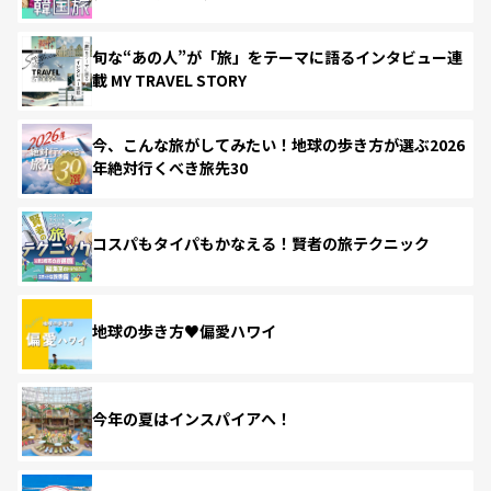
旬な“あの人”が「旅」をテーマに語るインタビュー連
載 MY TRAVEL STORY
今、こんな旅がしてみたい！地球の歩き方が選ぶ2026
年絶対行くべき旅先30
コスパもタイパもかなえる！賢者の旅テクニック
地球の歩き方♥偏愛ハワイ
今年の夏はインスパイアへ！