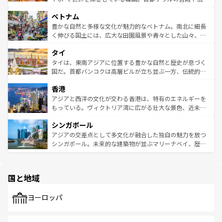
う。 なお、新着のオーストラリア情報は
コンテンツ一覧
を
力で、夜市などの屋台グルメから高級料理、ヘルシーで美
家屋が並ぶエリアでは韓国の歴史と文化に浸ることがで
参照してほしい。
ベトナム
容にもいいと評判のスイーツなど、バラエティ豊かな料理
き、地方に足を延ばせば四季折々の自然美を楽しむことが
が味わえる。 なお、新着の台湾情報は
コンテンツ一覧
を参
できる。そして、キムチや焼肉、絶品のストリートフード
豊かな自然と多様な文化が魅力的なベトナム。南北に細長
照してほしい。
まで、さまざまな韓国料理が待っている。夜には、韓国な
く伸びる国土には、広大な田園風景や青々とした山々、世
らではのナイトライフも堪能できる。あたたかいホスピタ
界遺産に登録された壮大な自然景観が点在し、都市部では
タイ
リティに包まれながら、韓国の多彩な魅力を心ゆくまで味
急速な発展と共に伝統が息づく。ハノイの古い町並みやホ
わってみてほしい。 なお、新着の韓国情報は
コンテンツ一
ーチミン市のフランス統治時代の建物も、独特の雰囲気を
タイは、東南アジアに位置する豊かな自然と歴史が息づく
覧
を参照してほしい。
醸し出している。また、バラエティの豊かさとおいしさで
国だ。首都バンコクは高層ビルが立ち並ぶ一方、伝統的な
世界中の食通を魅了してやまないベトナム料理も魅力のひ
寺院や市場がいたるところに点在し、古きよき文化と現代
香港
とつ。フォーやバインミー、ベトナムコーヒーなどは、ぜ
の活気が交差している。北部ではチェンマイなどの山岳地
ひ現地で味わいたい。どの地域を訪れてもあたたかい人々
帯で自然と触れ合い、南部ではプーケットやクラビの美し
アジアと西洋の文化が交わる香港は、特有のエネルギーを
が旅行者を迎えてくれるので、きっと忘れられない旅にな
いビーチでリゾート気分を楽しむことができる。タイ料理
もっている。ヴィクトリア湾に広がる壮大な景色、近未来
るはずだ。 なお、新着のベトナム情報は
コンテンツ一覧
を
は世界的に有名で、屋台から高級レストランまで味覚を刺
的なアートスポット、そして歴史と現代が融合した町並
参照してほしい。
シンガポール
激する。気候は一年中温暖で、どの季節にも異なる楽しみ
み、どこを訪れても感動するはず。観光スポットが密集し
が待っている。親しみやすいタイの人々、仏教を中心とし
ており、効率よく見どころを回れるのも魅力。息をのむよ
アジアの交差点として多文化が融合した独自の魅力を放つ
た文化、そして多様な観光資源が、訪れる旅人を魅了し続
うな絶景から文化的な体験まで、香港を存分に楽しみ尽く
シンガポール。未来的な建築物が並ぶマリーナベイ、歴史
ける。 なお、新着のタイ情報は
コンテンツ一覧
を参照して
そう。 なお、新着の香港情報は
コンテンツ一覧
を参照して
と伝統を感じられるエスニックタウン、多数の緑豊かな公
ほしい。
ほしい。
園や自然保護区など、自然が調和した近代的な景観と文化
の多様性あふれるカラフルな町は、どこを歩いても新しい
国と地域
発見がある。さらに、治安のよさや充実した公共交通機関
も、旅行者にとっては魅力的なポイント。グルメも豊富
で、ホーカーズは地元の風情を楽しめる外せないスポット
ヨーロッパ
だ。訪れる人を飽きさせないシンガポールで、多様な魅力
を体感しよう。 なお、新着のシンガポール情報は
コンテン