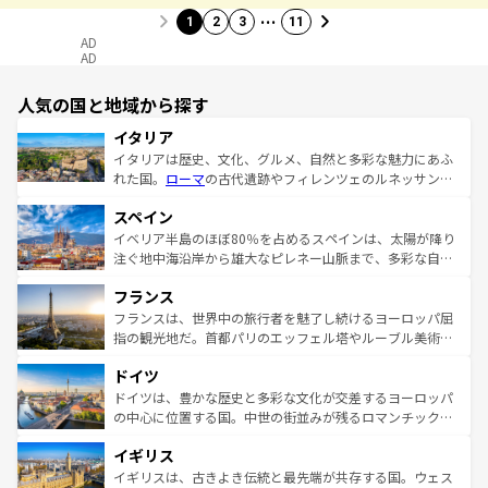
…
1
2
3
11
AD
AD
人気の国と地域から探す
イタリア
イタリアは歴史、文化、グルメ、自然と多彩な魅力にあふ
れた国。
ローマ
の古代遺跡やフィレンツェのルネッサンス
美術、ヴェネツィアの運河など、歴史あるスポットはもち
スペイン
ろん、トスカーナの美しい田園風景やアマルフィ海岸の絶
景など、自然景観も見逃せない。観光の合間には、本場の
イベリア半島のほぼ80％を占めるスペインは、太陽が降り
ピザやパスタなど、絶品のイタリア料理を堪能することも
注ぐ地中海沿岸から雄大なピレネー山脈まで、多彩な自然
できる。朝目覚めてから夜眠るまで、すべての瞬間を楽し
と文化が詰まったヨーロッパ屈指の旅行先だ。多様な地域
フランス
ませてくれるイタリアで、忘れられない旅をしてみよう！
文化が根付くこの国では、情熱的なフラメンコ、熱気あふ
なお、新着のイタリア情報は
コンテンツ一覧
を参照してほ
れる闘牛、そして美味しいタパスが生活の一部となってい
フランスは、世界中の旅行者を魅了し続けるヨーロッパ屈
しい。
る。首都マドリードの洗練された雰囲気や、バルセロナの
指の観光地だ。首都パリのエッフェル塔やルーブル美術館
アートに溢れた街角から、地方では古代ローマ遺跡や中世
といった象徴的なスポットから、田舎町の古風な美しさま
ドイツ
の城塞都市、穏やかなビーチリゾートまで多彩な表情を見
で、幅広い魅力が詰まっている。華麗な宮殿、歴史的な大
せる。地方によって風土や気候が異なるスペインはその個
聖堂、美しいビーチ、そして豊かな自然が、訪れる者を心
ドイツは、豊かな歴史と多彩な文化が交差するヨーロッパ
性で訪れる人を魅了する。 なお、新着のスペイン情報は
コ
から魅了する。また、フランスは美食の国としても知ら
の中心に位置する国。中世の街並みが残るロマンチック街
ンテンツ一覧
を参照してほしい。
れ、フランス料理はユネスコ無形文化遺産にも登録されて
道から、未来を先取りするようなモダンな都市まで多様な
イギリス
いる。シャンパンの発祥地であるランス、プロヴァンスの
顔を持つこの国は、どこを歩いても飽きることがない。ベ
香り高いラベンダー畑など、多彩な楽しみ方が可能だ。さ
ルリンの文化的活気、バイエルン州のアルプスの絶景、そ
イギリスは、古きよき伝統と最先端が共存する国。ウェス