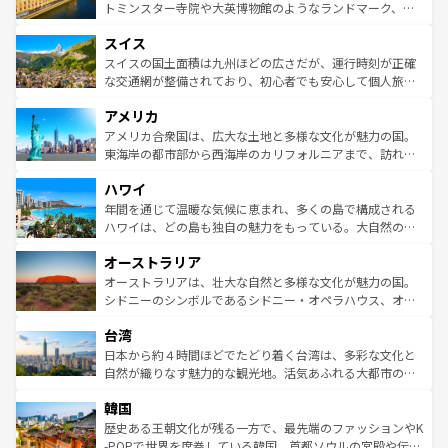
らに、パリ以外の地域にも魅力が溢れており、どの街角に
してライン川沿いのワイン畑といった風景は必見。ビール
トミンスター寺院や大英博物館のようなランドマーク、歴
も豊かな歴史と文化が息づいている。パリ以外の個性あふ
とソーセージを味わいながら地元の人と過ごす楽しい時間
史ある大学都市、美しい丘陵地帯や牧歌的な風景など、エ
れる地方に足を運ぶとそれぞれで全く異なる文化を体験で
スイス
は、お酒好きな人にはぜひ体験してほしい。 なお、新着の
リアごとに異なる魅力がある。また、優雅なアフタヌーン
きるだろう。 なお、新着のフランス情報は
コンテンツ一覧
ドイツ情報は
コンテンツ一覧
を参照してほしい。
ティー、ビール好きにはたまらない英国パブ、サッカー観
スイスの国土面積は九州ほどの広さだが、運行時刻が正確
を参照してほしい。
戦など、本場だからこそできる体験も豊富。イギリスを旅
な交通網が整備されており、初心者でも安心して個人旅行
して楽しみつくそう。 なお、新着のイギリス情報は
コンテ
を楽しめる。日本同様に時刻表どおりの旅が可能だ。中世
アメリカ
ンツ一覧
を参照してほしい。
の建物がそのまま残る町や、スイスならではのユニークな
博物館もあり、アルプス観光だけでなく町歩きも満喫する
アメリカ合衆国は、広大な土地と多様な文化が魅力の国。
ことができる。国民の所得が高いため物価も高いが、旅行
東海岸の都市部から西海岸のカリフォルニアまで、訪れる
者向けの交通パス提供のサービスもあり、うまく活用すれ
場所ごとに異なる風景と体験が待っている。ニューヨーク
ハワイ
ば市内交通費無料で観光を楽しむこともできる。 なお、新
のような巨大都市は、観光、ショッピング、エンターテイ
着のスイス情報は
コンテンツ一覧
を参照してほしい。
ンメントが詰まった刺激的なスポットだ。一方、アメリカ
年間を通じて温暖な気候に恵まれ、多くの島で構成される
西部には大自然が広がり、グランドキャニオンやイエロー
ハワイは、どの島も独自の魅力をもっている。大自然の神
ストーン国立公園といった絶景が堪能できる。さらに、南
秘を感じたいなら、火山が生み出した壮大な景観を誇るハ
オーストラリア
部のニューオーリンズでは、音楽と美食が融合した独特の
ワイ島は見逃せない。また、定番の観光地といえばオアフ
文化が魅力。旅行者はアメリカの各地域で異なる魅力を楽
島だが、静かな自然を求めるならマウイ島やカウアイ島が
オーストラリアは、壮大な自然と多様な文化が魅力の国。
しみながら、その多様性と豊かな歴史を感じることができ
おすすめ。エメラルドグリーンに輝く海をはじめ、豊かな
シドニーのシンボルであるシドニー・オペラハウス、オー
るだろう。車でのロードトリップや列車の旅も、アメリカ
文化や歴史が息づいている。「アロハスピリット」と呼ば
ストラリア東海岸北部に広がる大サンゴ礁地帯グレートバ
ならではの贅沢な旅のスタイルだ。 なお、新着のアメリカ
台湾
れるおもてなしの心で訪れる人々を迎えてくれるハワイの
リアリーフや大陸中央部にそびえるウルル（エアーズロッ
情報は
コンテンツ一覧
を参照してほしい。
人々、おいしいローカルフードやハワイアンミュージッ
ク）、タスマニアの美しい原生林やケアンズの熱帯雨林な
日本から約４時間ほどでたどり着く台湾は、多彩な文化と
ク、伝統的なフラダンスなど、すべてがハワイの魅力を彩
ど、見どころがたくさん。また、カフェやワイン、オージ
自然が織りなす魅力的な観光地。活気あふれる大都市の台
っている。訪れるたびに新しい発見と感動が待っているハ
ービーフなどの食文化も豊かで、美味しいものであふれて
北やノスタルジックな町並みが人気な九份（ジォウフェ
ワイを、存分に味わってほしい。 なお、新着のハワイ情報
韓国
いる。アクティビティも充実しており、サーフィンやダイ
ン）、静ひつな山岳地帯である台湾東部など、都市の喧騒
は
コンテンツ一覧
を参照してほしい。
ビング、ハイキングなど、アウトドア好きにはたまらな
と山間の静けさが共存しており、訪れる人に新しい発見と
歴史ある王朝文化が残る一方で、最先端のファッションやK
い。オーストラリアの多彩な魅力を存分に味わいつくそ
驚きをもたらしてくれる。また、奥深い台湾の食文化も魅
-POPで世界を席巻している韓国。首都ソウルの宮殿や伝統