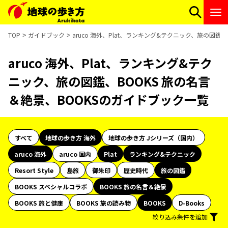
TOP
ガイドブック
aruco 海外、Plat、ランキング&テクニック、旅の図鑑
aruco 海外、Plat、ランキング&テク
ニック、旅の図鑑、BOOKS 旅の名言
＆絶景、BOOKSのガイドブック一覧
すべて
地球の歩き方 海外
地球の歩き方 Jシリーズ（国内）
aruco 海外
aruco 国内
Plat
ランキング&テクニック
Resort Style
島旅
御朱印
歴史時代
旅の図鑑
BOOKS スペシャルコラボ
BOOKS 旅の名言＆絶景
BOOKS 旅と健康
BOOKS 旅の読み物
BOOKS
D-Books
絞り込み条件を追加