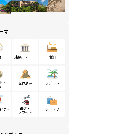
ーマ
食
建築・アート
宿泊
ト・
世界遺産
リゾート
戦
鉄道・
ビティ
ショップ
フライト