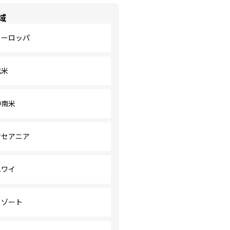
域
ヨーロッパ
北米
中南米
オセアニア
ハワイ
リゾート