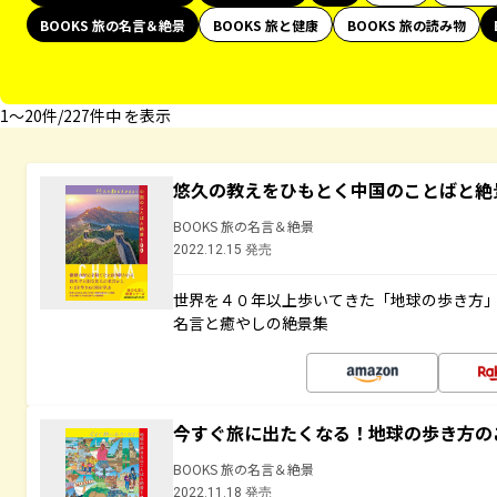
BOOKS 旅の名言＆絶景
BOOKS 旅と健康
BOOKS 旅の読み物
1〜20件/227件中 を表示
悠久の教えをひもとく中国のことばと絶
BOOKS 旅の名言＆絶景
2022.12.15 発売
世界を４０年以上歩いてきた「地球の歩き方
名言と癒やしの絶景集
今すぐ旅に出たくなる！地球の歩き方の
BOOKS 旅の名言＆絶景
2022.11.18 発売