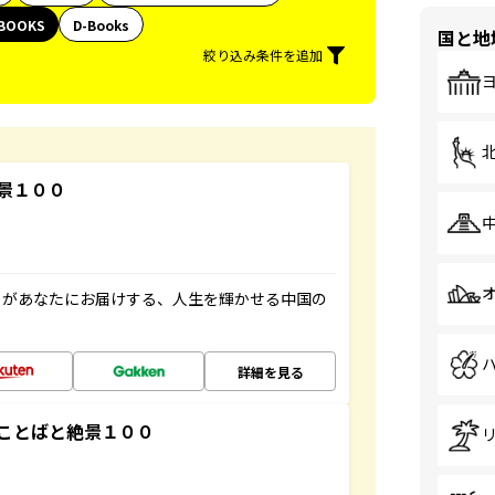
BOOKS
D-Books
国と地
絞り込み条件を追加
景１００
」があなたにお届けする、人生を輝かせる中国の
詳細を見る
ことばと絶景１００