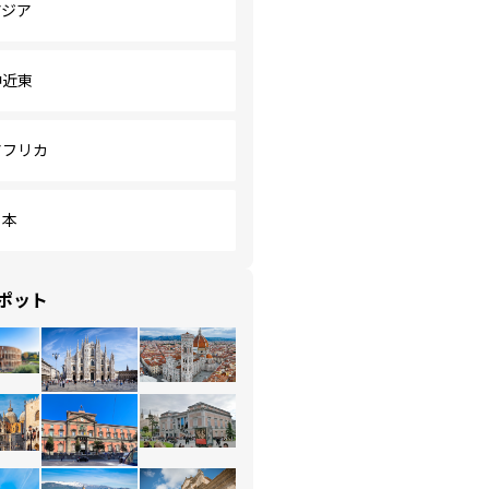
アジア
中近東
アフリカ
日本
ポット