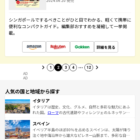
2024.06.20 発売
シンガポールでするべきことがひと目でわかる、軽くて携帯に
便利なコンパクトガイド。編集部おすすめを凝縮して一挙掲
載。
詳細を見る
…
1
2
3
4
12
AD
AD
人気の国と地域から探す
イタリア
イタリアは歴史、文化、グルメ、自然と多彩な魅力にあふ
れた国。
ローマ
の古代遺跡やフィレンツェのルネッサンス
美術、ヴェネツィアの運河など、歴史あるスポットはもち
スペイン
ろん、トスカーナの美しい田園風景やアマルフィ海岸の絶
景など、自然景観も見逃せない。観光の合間には、本場の
イベリア半島のほぼ80％を占めるスペインは、太陽が降り
ピザやパスタなど、絶品のイタリア料理を堪能することも
注ぐ地中海沿岸から雄大なピレネー山脈まで、多彩な自然