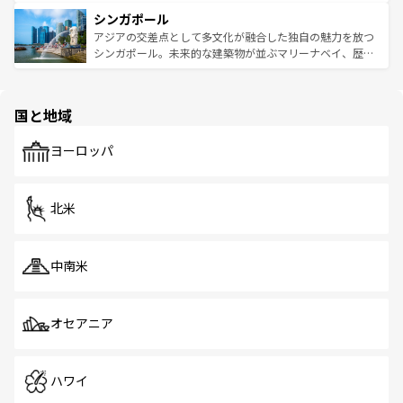
るはずだ。 なお、新着のベトナム情報は
コンテンツ一覧
を
は世界的に有名で、屋台から高級レストランまで味覚を刺
的なアートスポット、そして歴史と現代が融合した町並
参照してほしい。
シンガポール
激する。気候は一年中温暖で、どの季節にも異なる楽しみ
み、どこを訪れても感動するはず。観光スポットが密集し
が待っている。親しみやすいタイの人々、仏教を中心とし
ており、効率よく見どころを回れるのも魅力。息をのむよ
アジアの交差点として多文化が融合した独自の魅力を放つ
た文化、そして多様な観光資源が、訪れる旅人を魅了し続
うな絶景から文化的な体験まで、香港を存分に楽しみ尽く
シンガポール。未来的な建築物が並ぶマリーナベイ、歴史
ける。 なお、新着のタイ情報は
コンテンツ一覧
を参照して
そう。 なお、新着の香港情報は
コンテンツ一覧
を参照して
と伝統を感じられるエスニックタウン、多数の緑豊かな公
ほしい。
ほしい。
園や自然保護区など、自然が調和した近代的な景観と文化
の多様性あふれるカラフルな町は、どこを歩いても新しい
国と地域
発見がある。さらに、治安のよさや充実した公共交通機関
も、旅行者にとっては魅力的なポイント。グルメも豊富
で、ホーカーズは地元の風情を楽しめる外せないスポット
ヨーロッパ
だ。訪れる人を飽きさせないシンガポールで、多様な魅力
を体感しよう。 なお、新着のシンガポール情報は
コンテン
ツ一覧
を参照してほしい。
北米
中南米
オセアニア
ハワイ