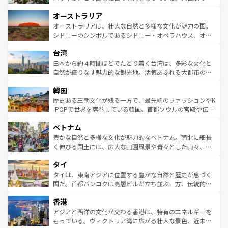
ストーン国立公園といった絶景が堪能できる。さらに、南
秘を感じたいなら、火山が生み出した壮大な景観を誇るハ
オーストラリア
部のニューオーリンズでは、音楽と美食が融合した独特の
ワイ島は見逃せない。また、定番の観光地といえばオアフ
文化が魅力。旅行者はアメリカの各地域で異なる魅力を楽
島だが、静かな自然を求めるならマウイ島やカウアイ島が
オーストラリアは、壮大な自然と多様な文化が魅力の国。
しみながら、その多様性と豊かな歴史を感じることができ
おすすめ。エメラルドグリーンに輝く海をはじめ、豊かな
シドニーのシンボルであるシドニー・オペラハウス、オー
るだろう。車でのロードトリップや列車の旅も、アメリカ
文化や歴史が息づいている。「アロハスピリット」と呼ば
ストラリア東海岸北部に広がる大サンゴ礁地帯グレートバ
ならではの贅沢な旅のスタイルだ。 なお、新着のアメリカ
台湾
れるおもてなしの心で訪れる人々を迎えてくれるハワイの
リアリーフや大陸中央部にそびえるウルル（エアーズロッ
情報は
コンテンツ一覧
を参照してほしい。
人々、おいしいローカルフードやハワイアンミュージッ
ク）、タスマニアの美しい原生林やケアンズの熱帯雨林な
日本から約４時間ほどでたどり着く台湾は、多彩な文化と
ク、伝統的なフラダンスなど、すべてがハワイの魅力を彩
ど、見どころがたくさん。また、カフェやワイン、オージ
自然が織りなす魅力的な観光地。活気あふれる大都市の台
っている。訪れるたびに新しい発見と感動が待っているハ
ービーフなどの食文化も豊かで、美味しいものであふれて
北やノスタルジックな町並みが人気な九份（ジォウフェ
ワイを、存分に味わってほしい。 なお、新着のハワイ情報
韓国
いる。アクティビティも充実しており、サーフィンやダイ
ン）、静ひつな山岳地帯である台湾東部など、都市の喧騒
は
コンテンツ一覧
を参照してほしい。
ビング、ハイキングなど、アウトドア好きにはたまらな
と山間の静けさが共存しており、訪れる人に新しい発見と
歴史ある王朝文化が残る一方で、最先端のファッションやK
い。オーストラリアの多彩な魅力を存分に味わいつくそ
驚きをもたらしてくれる。また、奥深い台湾の食文化も魅
-POPで世界を席巻している韓国。首都ソウルの宮殿や伝統
う。 なお、新着のオーストラリア情報は
コンテンツ一覧
を
力で、夜市などの屋台グルメから高級料理、ヘルシーで美
家屋が並ぶエリアでは韓国の歴史と文化に浸ることがで
参照してほしい。
ベトナム
容にもいいと評判のスイーツなど、バラエティ豊かな料理
き、地方に足を延ばせば四季折々の自然美を楽しむことが
が味わえる。 なお、新着の台湾情報は
コンテンツ一覧
を参
できる。そして、キムチや焼肉、絶品のストリートフード
豊かな自然と多様な文化が魅力的なベトナム。南北に細長
照してほしい。
まで、さまざまな韓国料理が待っている。夜には、韓国な
く伸びる国土には、広大な田園風景や青々とした山々、世
らではのナイトライフも堪能できる。あたたかいホスピタ
界遺産に登録された壮大な自然景観が点在し、都市部では
タイ
リティに包まれながら、韓国の多彩な魅力を心ゆくまで味
急速な発展と共に伝統が息づく。ハノイの古い町並みやホ
わってみてほしい。 なお、新着の韓国情報は
コンテンツ一
ーチミン市のフランス統治時代の建物も、独特の雰囲気を
タイは、東南アジアに位置する豊かな自然と歴史が息づく
覧
を参照してほしい。
醸し出している。また、バラエティの豊かさとおいしさで
国だ。首都バンコクは高層ビルが立ち並ぶ一方、伝統的な
世界中の食通を魅了してやまないベトナム料理も魅力のひ
寺院や市場がいたるところに点在し、古きよき文化と現代
香港
とつ。フォーやバインミー、ベトナムコーヒーなどは、ぜ
の活気が交差している。北部ではチェンマイなどの山岳地
ひ現地で味わいたい。どの地域を訪れてもあたたかい人々
帯で自然と触れ合い、南部ではプーケットやクラビの美し
アジアと西洋の文化が交わる香港は、特有のエネルギーを
が旅行者を迎えてくれるので、きっと忘れられない旅にな
いビーチでリゾート気分を楽しむことができる。タイ料理
もっている。ヴィクトリア湾に広がる壮大な景色、近未来