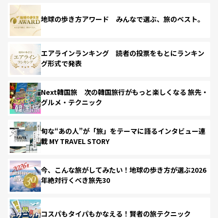
地球の歩き方アワード みんなで選ぶ、旅のベスト。
エアラインランキング 読者の投票をもとにランキン
グ形式で発表
Next韓国旅 次の韓国旅行がもっと楽しくなる 旅先・
グルメ・テクニック
旬な“あの人”が「旅」をテーマに語るインタビュー連
載 MY TRAVEL STORY
今、こんな旅がしてみたい！地球の歩き方が選ぶ2026
年絶対行くべき旅先30
コスパもタイパもかなえる！賢者の旅テクニック