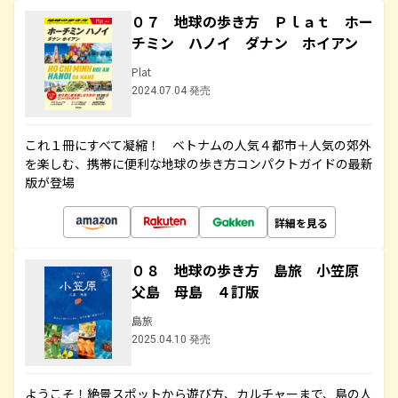
０７ 地球の歩き方 Ｐｌａｔ ホー
チミン ハノイ ダナン ホイアン
Plat
2024.07.04 発売
これ１冊にすべて凝縮！ ベトナムの人気４都市＋人気の郊外
を楽しむ、携帯に便利な地球の歩き方コンパクトガイドの最新
版が登場
詳細を見る
０８ 地球の歩き方 島旅 小笠原
父島 母島 ４訂版
島旅
2025.04.10 発売
ようこそ！絶景スポットから遊び方、カルチャーまで、島の人