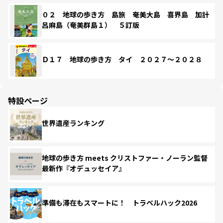
０２ 地球の歩き方 島旅 奄美大島 喜界島 加計
呂麻島（奄美群島１） ５訂版
Ｄ１７ 地球の歩き方 タイ ２０２７～２０２８
特設ページ
世界遺産ランキング
地球の歩き方 meets クリストファー・ノーラン監督
最新作『オデュッセイア』
準備も滞在もスマートに！ トラベルハック2026