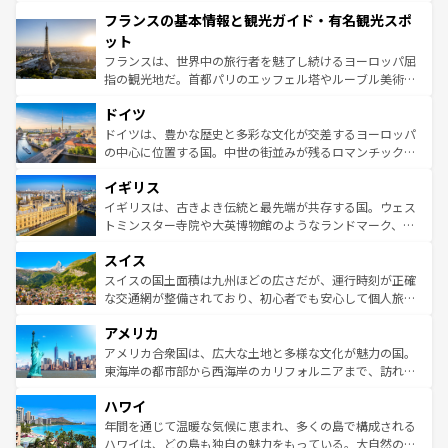
できる。朝目覚めてから夜眠るまで、すべての瞬間を楽し
と文化が詰まったヨーロッパ屈指の旅行先だ。多様な地域
フランスの基本情報と観光ガイド・有名観光スポ
ませてくれるイタリアで、忘れられない旅をしてみよう！
文化が根付くこの国では、情熱的なフラメンコ、熱気あふ
なお、新着のイタリア情報は
コンテンツ一覧
を参照してほ
れる闘牛、そして美味しいタパスが生活の一部となってい
ット
しい。
る。首都マドリードの洗練された雰囲気や、バルセロナの
フランスは、世界中の旅行者を魅了し続けるヨーロッパ屈
アートに溢れた街角から、地方では古代ローマ遺跡や中世
指の観光地だ。首都パリのエッフェル塔やルーブル美術館
の城塞都市、穏やかなビーチリゾートまで多彩な表情を見
といった象徴的なスポットから、田舎町の古風な美しさま
せる。地方によって風土や気候が異なるスペインはその個
ドイツ
で、幅広い魅力が詰まっている。華麗な宮殿、歴史的な大
性で訪れる人を魅了する。 なお、新着のスペイン情報は
コ
聖堂、美しいビーチ、そして豊かな自然が、訪れる者を心
ドイツは、豊かな歴史と多彩な文化が交差するヨーロッパ
ンテンツ一覧
を参照してほしい。
から魅了する。また、フランスは美食の国としても知ら
の中心に位置する国。中世の街並みが残るロマンチック街
れ、フランス料理はユネスコ無形文化遺産にも登録されて
道から、未来を先取りするようなモダンな都市まで多様な
イギリス
いる。シャンパンの発祥地であるランス、プロヴァンスの
顔を持つこの国は、どこを歩いても飽きることがない。ベ
香り高いラベンダー畑など、多彩な楽しみ方が可能だ。さ
ルリンの文化的活気、バイエルン州のアルプスの絶景、そ
イギリスは、古きよき伝統と最先端が共存する国。ウェス
らに、パリ以外の地域にも魅力が溢れており、どの街角に
してライン川沿いのワイン畑といった風景は必見。ビール
トミンスター寺院や大英博物館のようなランドマーク、歴
も豊かな歴史と文化が息づいている。パリ以外の個性あふ
とソーセージを味わいながら地元の人と過ごす楽しい時間
史ある大学都市、美しい丘陵地帯や牧歌的な風景など、エ
れる地方に足を運ぶとそれぞれで全く異なる文化を体験で
スイス
は、お酒好きな人にはぜひ体験してほしい。 なお、新着の
リアごとに異なる魅力がある。また、優雅なアフタヌーン
きるだろう。 なお、新着のフランス情報は
コンテンツ一覧
ドイツ情報は
コンテンツ一覧
を参照してほしい。
ティー、ビール好きにはたまらない英国パブ、サッカー観
スイスの国土面積は九州ほどの広さだが、運行時刻が正確
を参照してほしい。
戦など、本場だからこそできる体験も豊富。イギリスを旅
な交通網が整備されており、初心者でも安心して個人旅行
して楽しみつくそう。 なお、新着のイギリス情報は
コンテ
を楽しめる。日本同様に時刻表どおりの旅が可能だ。中世
アメリカ
ンツ一覧
を参照してほしい。
の建物がそのまま残る町や、スイスならではのユニークな
博物館もあり、アルプス観光だけでなく町歩きも満喫する
アメリカ合衆国は、広大な土地と多様な文化が魅力の国。
ことができる。国民の所得が高いため物価も高いが、旅行
東海岸の都市部から西海岸のカリフォルニアまで、訪れる
者向けの交通パス提供のサービスもあり、うまく活用すれ
場所ごとに異なる風景と体験が待っている。ニューヨーク
ハワイ
ば市内交通費無料で観光を楽しむこともできる。 なお、新
のような巨大都市は、観光、ショッピング、エンターテイ
着のスイス情報は
コンテンツ一覧
を参照してほしい。
ンメントが詰まった刺激的なスポットだ。一方、アメリカ
年間を通じて温暖な気候に恵まれ、多くの島で構成される
西部には大自然が広がり、グランドキャニオンやイエロー
ハワイは、どの島も独自の魅力をもっている。大自然の神