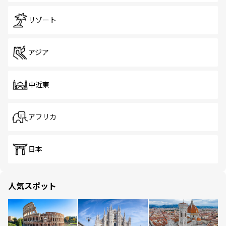
リゾート
アジア
中近東
アフリカ
日本
人気スポット